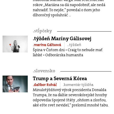
rokov. „Mariána sa dá napodobniť, ale nedá
nahradiť. To nejde,“ povedal o ňom jeho
dlhoročný spoluhráč ...
.
stĺpčeky
.týždeň Maríny Gálisovej
.marína Gálisová
..týždeň
Špina v Čistom dni • Craig to nebude mať
ľahké • Odborárska humanita
.
slovensko
Trump a Severná Kórea
.dalibor Roháč
.komentár týždňa
Minulotýždňový výrok prezidenta Donalda
Trumpa, že na ďalšie severokórejské hrozby
odpovedia Spojené štáty „ohňom a zlosťou,
aké ešte svet nevidel,“ prelomil mnohé tabu.