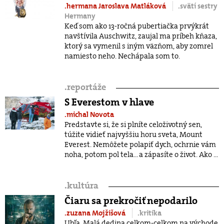
.hermana Jaroslava Matláková
.svätí sestry
Hermany
Keď som ako 13-ročná pubertiačka prvýkrát
navštívila Auschwitz, zaujal ma príbeh kňaza,
ktorý sa vymenil s iným väzňom, aby zomrel
namiesto neho. Nechápala som to.
.
reportáže
S Everestom v hlave
.michal Novota
Predstavte si, že si plníte celoživotný sen,
túžite vidieť najvyššiu horu sveta, Mount
Everest. Nemôžete polapiť dych, ochrnie vám
noha, potom pol tela... a zápasíte o život. Ako ...
.
kultúra
Čiaru sa prekročiť nepodarilo
.zuzana Mojžišová
.kritika
Ubľa. Malá dedina celkom-celkom na východe