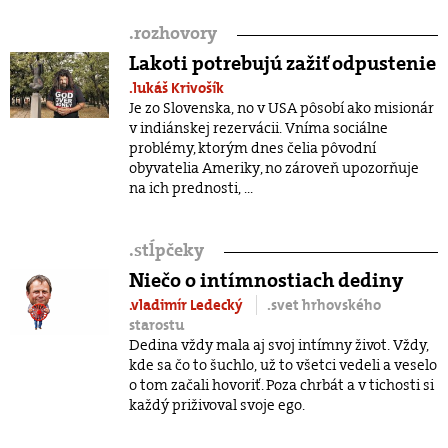
.
rozhovory
Lakoti potrebujú zažiť odpustenie
.lukáš Krivošík
Je zo Slovenska, no v USA pôsobí ako misionár
v indiánskej rezervácii. Vníma sociálne
problémy, ktorým dnes čelia pôvodní
obyvatelia Ameriky, no zároveň upozorňuje
na ich prednosti, ...
.
stĺpčeky
Niečo o intímnostiach dediny
.vladimír Ledecký
.svet hrhovského
starostu
Dedina vždy mala aj svoj intímny život. Vždy,
kde sa čo to šuchlo, už to všetci vedeli a veselo
o tom začali hovoriť. Poza chrbát a v tichosti si
každý priživoval svoje ego.