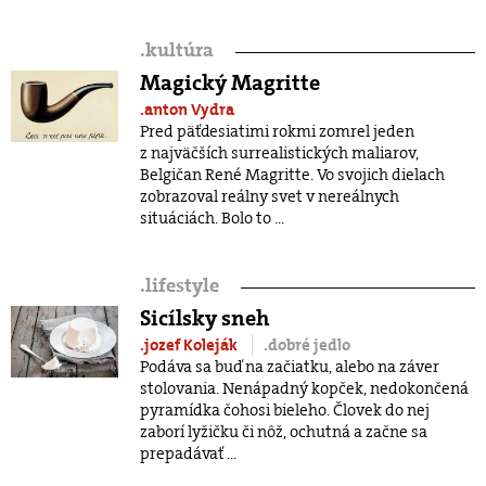
.
kultúra
Magický Magritte
.anton Vydra
Pred päťdesiatimi rokmi zomrel jeden
z najväčších surrealistických maliarov,
Belgičan René Magritte. Vo svojich dielach
zobrazoval reálny svet v nereálnych
situáciách. Bolo to ...
.
lifestyle
Sicílsky sneh
.jozef Koleják
.dobré jedlo
Podáva sa buď na začiatku, alebo na záver
stolovania. Nenápadný kopček, nedokončená
pyramídka čohosi bieleho. Človek do nej
zaborí lyžičku či nôž, ochutná a začne sa
prepadávať ...