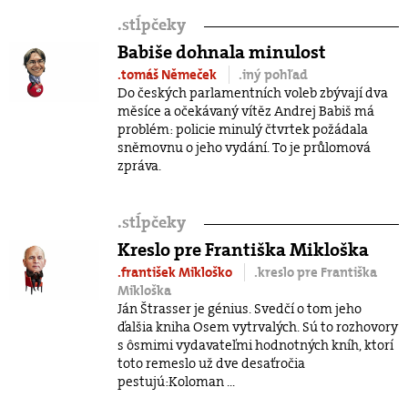
.
stĺpčeky
Babiše dohnala minulost
.tomáš Němeček
.iný pohľad
Do českých parlamentních voleb zbývají dva
měsíce a očekávaný vítěz Andrej Babiš má
problém: policie minulý čtvrtek požádala
sněmovnu o jeho vydání. To je průlomová
zpráva.
.
stĺpčeky
Kreslo pre Františka Mikloška
.františek Mikloško
.kreslo pre Františka
Mikloška
Ján Štrasser je génius. Svedčí o tom jeho
ďalšia kniha Osem vytrvalých. Sú to rozhovory
s ôsmimi vydavateľmi hodnotných kníh, ktorí
toto remeslo už dve desaťročia
pestujú:Koloman ...