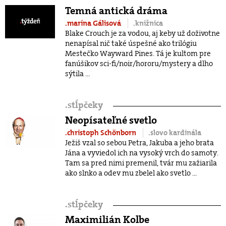
Temná antická dráma
.marína Gálisová
.knižnica
Blake Crouch je za vodou, aj keby už doživotne
nenapísal nič také úspešné ako trilógiu
Mestečko Wayward Pines. Tá je kultom pre
fanúšikov sci-fi/noir/hororu/mystery a dlho
sýtila ...
.
stĺpčeky
Neopísateľné svetlo
.christoph Schönborn
.slovo kardinála
Ježiš vzal so sebou Petra, Jakuba a jeho brata
Jána a vyviedol ich na vysoký vrch do samoty.
Tam sa pred nimi premenil, tvár mu zažiarila
ako slnko a odev mu zbelel ako svetlo ...
.
stĺpčeky
Maximilián Kolbe