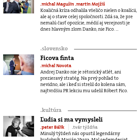
.michal Magušin
.martin Mojžiš
Koaličná kríza odhalila všeličo nielen o koalícii,
ale aj o stave celej spoločnosti. Zdá sa, že pre
nemalú časť opozície, médií aj verejnosti je
dnes hlavným zlom Danko, nie Fico. ...
.
slovensko
Ficova finta
.michal Novota
Andrej Danko nie je rétorický atlét, ani
prezieravý stratég. Na prvý pohľad to
nevidno, ale i keď si strelil do kolena sám,
najtvrdšiu PR lekciu mu udelil Róbert Fico.
.
kultúra
Ľudia si ma vymysleli
.peter Bálik
.tvár týždňa
Minulý týždeň nás opustil legendárny
hudobník Marián Varga. Mal sedemdesiat