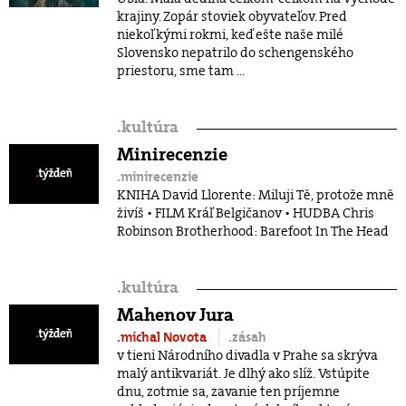
krajiny. Zopár stoviek obyvateľov. Pred
niekoľkými rokmi, keď ešte naše milé
Slovensko nepatrilo do schengenského
priestoru, sme tam ...
.
kultúra
Minirecenzie
.minirecenzie
KNIHA David Llorente: Miluji Tě, protože mně
živíš • FILM Kráľ Belgičanov • HUDBA Chris
Robinson Brotherhood: Barefoot In The Head
.
kultúra
Mahenov Jura
.michal Novota
.zásah
v tieni Národního divadla v Prahe sa skrýva
malý antikvariát. Je dlhý ako slíž. Vstúpite
dnu, zotmie sa, zavanie ten príjemne