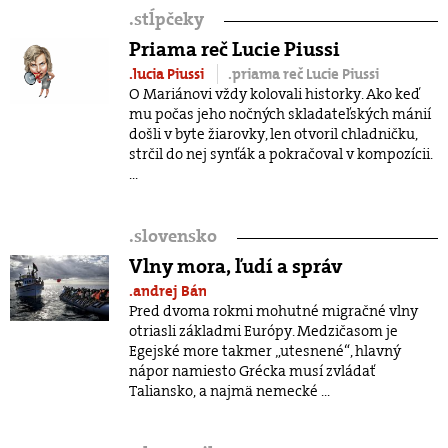
.
stĺpčeky
Priama reč Lucie Piussi
.lucia Piussi
.priama reč Lucie Piussi
O Mariánovi vždy kolovali historky. Ako keď
mu počas jeho nočných skladateľských mánií
došli v byte žiarovky, len otvoril chladničku,
strčil do nej synťák a pokračoval v kompozícii.
...
.
slovensko
Vlny mora, ľudí a správ
.andrej Bán
Pred dvoma rokmi mohutné migračné vlny
otriasli základmi Európy. Medzičasom je
Egejské more takmer „utesnené“, hlavný
nápor namiesto Grécka musí zvládať
Taliansko, a najmä nemecké ...