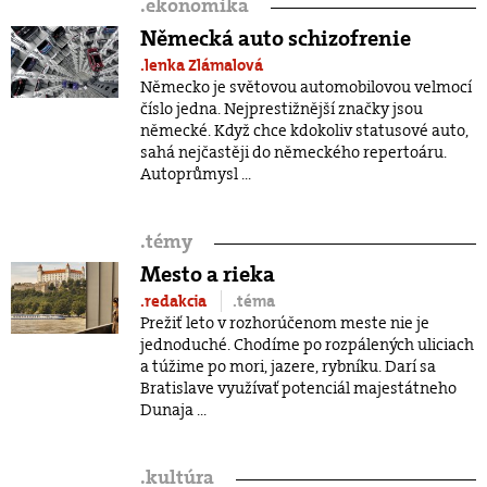
.
ekonomika
Německá auto schizofrenie
.lenka Zlámalová
Německo je světovou automobilovou velmocí
číslo jedna. Nejprestižnější značky jsou
německé. Když chce kdokoliv statusové auto,
sahá nejčastěji do německého repertoáru.
Autoprůmysl ...
.
témy
Mesto a rieka
.redakcia
.téma
Prežiť leto v rozhorúčenom meste nie je
jednoduché. Chodíme po rozpálených uliciach
a túžime po mori, jazere, rybníku. Darí sa
Bratislave využívať potenciál majestátneho
Dunaja ...
.
kultúra