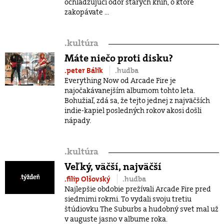
ochladzujúci odor starých kníh, o ktoré
zakopávate ...
.
kultúra
Máte niečo proti disku?
.peter Bálik
.hudba
Everything Now od Arcade Fire je
najočakávanejším albumom tohto leta.
Bohužiaľ, zdá sa, že tejto jednej z najväčších
indie-kapiel posledných rokov akosi došli
nápady.
.
kultúra
Veľký, väčší, najväčší
.filip Olšovský
.hudba
Najlepšie obdobie prežívali Arcade Fire pred
siedmimi rokmi. To vydali svoju tretiu
štúdiovku The Suburbs a hudobný svet mal už
v auguste jasno v albume roka.