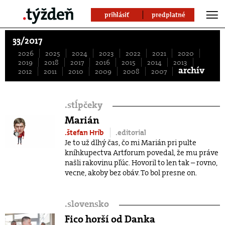
prihlásiť
predplatné
33/2017
2026
2025
2024
2023
2022
2021
2020
2019
2018
2017
2016
2015
2014
2013
archív
2012
2011
2010
2009
2008
2007
.
stĺpčeky
Marián
.štefan Hríb
.editorial
Je to už dlhý čas, čo mi Marián pri pulte
kníhkupectva Artforum povedal, že mu práve
našli rakovinu pľúc. Hovoril to len tak – rovno,
vecne, akoby bez obáv. To bol presne on.
.
slovensko
Fico horší od Danka