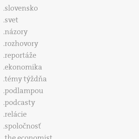
slovensko
svet
názory
rozhovory
reportáže
ekonomika
témy týždňa
podlampou
podcasty
relácie
spoločnosť
the economist