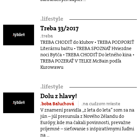
.
lifestyle
Treba 33/2017
.treba
TREBA CHODIŤ do klubov • TREBA PODPORIŤ
Literárnu baštu • TREBA SPOZNAŤ Hviezdne
noci Bytča • TREBA CHODIŤ Do letného kina •
TREBA POZERAŤ V TELKE McBain podľa
Kurowawu
.
lifestyle
Dolu z hlavy!
.boba Baluchová
.na cudzom mieste
V znamení pravidla „z leta do leta“ som sa na
jún – júl presunula z Nového Zélandu do
Európy, kde ma čakali povinnosti, prevažne
príjemné – sieťovanie s inšpiratívnymi ľuďmi
na ...