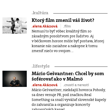
.
kultúra
Ktorý film zmenil váš život?
.elena Akácsová
.film
Nemusí to byť vôbec kvalitný film so
zásadným posolstvom pre ľudstvo. Aj
v béčkovom horore môže byť postava, ktorej
konanie nás zasiahne a nakopne k tomu
zmeniť niečo vo svojom ...
.
lifestyle
Mário Gešvantner: Chcel by som
šoférovať ako v Malmö
.elena Akácsová
.cnosti a neresti
Mário Gešvantner, niekdajší hovorca Pohody,
sa dnes venuje PR, pod značkou Real
Something sa snaží vyvážať slovenské kapely
do zahraničia a organizuje koncerty
zahraničných kapiel ...