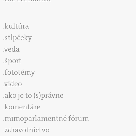
kultúra
stĺpčeky
veda
šport
fototémy
video
ako je to (s)právne
komentáre
mimoparlamentné fórum
zdravotníctvo