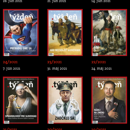
28. jún 2021
21. jún 2021
14. jún 2021
24/2021
23/2021
22/2021
7. jún 2021
31. máj 2021
24. máj 2021
21/2021
20/2021
19/2021