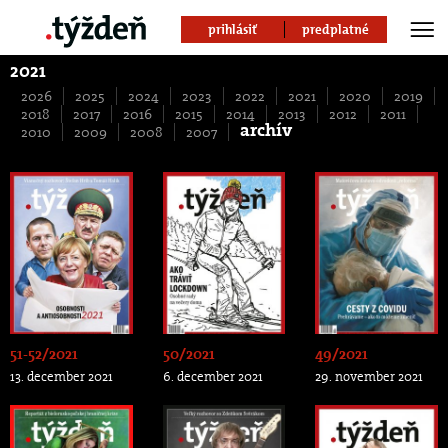
prihlásiť
predplatné
2021
2026
2025
2024
2023
2022
2021
2020
2019
2018
2017
2016
2015
2014
2013
2012
2011
archív
2010
2009
2008
2007
51-52/2021
50/2021
49/2021
13. december 2021
6. december 2021
29. november 2021