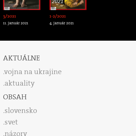
3/2021
1-2/2021
11. január 2021
4. január 2021
AKTUÁLNE
vojna na ukrajine
aktuality
OBSAH
slovensko
svet
názory