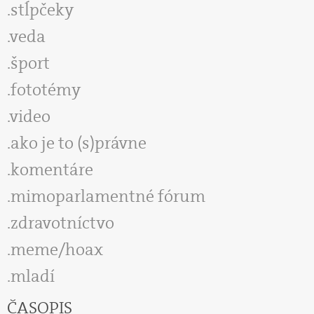
stĺpčeky
veda
šport
fototémy
video
ako je to (s)právne
komentáre
mimoparlamentné fórum
zdravotníctvo
meme/hoax
mladí
ČASOPIS