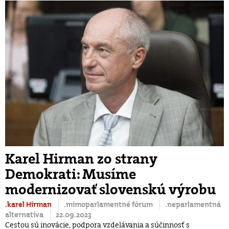
Karel Hirman zo strany
Demokrati: Musíme
modernizovať slovenskú výrobu
.karel Hirman
.mimoparlamentné fórum
.neparlamentná
alternatíva
22.09.2023
Cestou sú inovácie, podpora vzdelávania a súčinnosť s