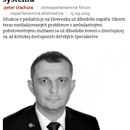
.peter Stachura
.mimoparlamentné fórum
.neparlamentná alternatíva
15.09.2023
Situácia v pediatrii je na Slovensku už dlhodobo napätá. Okrem
teraz medializovaných problémov s ambulantnými
pohotovostnými službami sa už dlhodobo hovorí o zhoršujúcej
sa, až kritickej dostupnosti detských špecialistov.