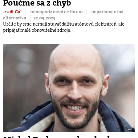
Poučme sa z chýb
.zsolt Gál
.mimoparlamentné fórum
.neparlamentná
alternatíva
22.09.2023
Určite by sme nemali stavať ďalšiu atómovú elektráreň, ale
pripájať malé obnoviteľné zdroje.