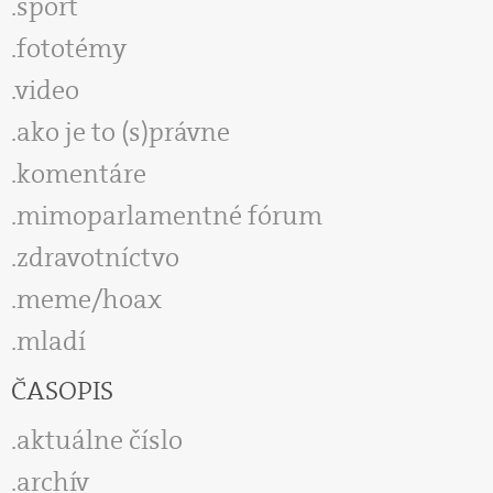
šport
fototémy
video
ako je to (s)právne
komentáre
mimoparlamentné fórum
zdravotníctvo
meme/hoax
mladí
ČASOPIS
aktuálne číslo
archív