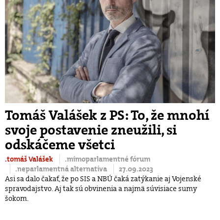
Tomáš Valášek z PS: To, že mnohí
svoje postavenie zneužili, si
odskáčeme všetci
.tomáš Valášek
.mimoparlamentné fórum
.neparlamentná alternatíva
27.09.2023
Asi sa dalo čakať, že po SIS a NBÚ čaká zatýkanie aj Vojenské
spravodajstvo. Aj tak sú obvinenia a najmä súvisiace sumy
šokom.