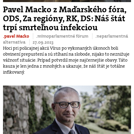
Pavel Macko z Maďarského fóra,
ODS, Za regióny, RK, DS: Náš štát
trpí smrteľnou infekciou
.pavel Macko
.mimoparlamentné fórum
.neparlamentná
alternatíva
27.09.2023
Hoci pri policajnej akcii Vírus po vykonaných úkonoch boli
obvinení prepustení a sú stíhaní na slobode, nijako to neznižuje
vážnosť situácie. Prípad potvrdil moje najčernejšie obavy. Táto
kauza je len jedna z mnohých a ukazuje, že náš štát je totálne
infikovaný.