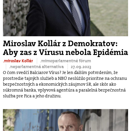
Miroslav Kollár z Demokratov:
Aby zas z Vírusu nebola Epidémia
.miroslav Kollár
.mimoparlamentné fórum
.neparlamentná alternatíva
27.09.2023
O čom svedčí Balciarov Vírus? Je len ďalším potvrdením, že
prostredie tajných služieb a NBÚ neslúžilo prioritne na ochranu
bezpečnostných a ekonomických záujmov SR, ale skôr ako
súkromná banka, vplyvová agentúra a paralelná bezpečnostná
služba pre Fica a jeho družinu.