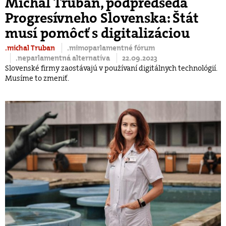
Michal Truban, podpredseda
Progresívneho Slovenska: Štát
musí pomôcť s digitalizáciou
.michal Truban
.mimoparlamentné fórum
.neparlamentná alternatíva
22.09.2023
Slovenské firmy zaostávajú v používaní digitálnych technológií.
Musíme to zmeniť.