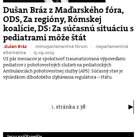
Dušan Bráz z Maďarského fóra,
ODS, Za regióny, Rómskej
koalície, DS: Za súčasnú situáciu s
pediatrami môže štát
.dušan Bráz
.mimoparlamentné fórum
.neparlamentná
alternatíva
15.09.2023
Už pár mesiacov je spoločnosť traumatizovaná výpoveďami
pediatrov z pohotovostných služieb na pediatrických
Ambulanciách pohotovostnej služby (APS). Súčasný stav je
výsledkom dlhodobého zlyhávania regulátora – štátu.
1
. stránka z 38
.teraz najčítanejšie