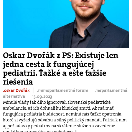
Oskar Dvořák z PS: Existuje len
jedna cesta k fungujúcej
pediatrii. Ťažké a ešte ťažšie
riešenia
.oskar Dvořák
.mimoparlamentné fórum
.neparlamentná
alternatíva
15.09.2023
Minulé vlády tak dlho ignorovali slovenské pediatrické
ambulancie, až ich dohnali ku klinickej smrti. Ak má mať
fungujúca pediatria budúcnosť, neminú nás ťažké opatrenia,
ktoré si vyžadujú odvahu a silný politický mandát. Patria k nim
aj požiadavky pediatrov na skrátenie služieb a zavedenie
poplatkov za zneužívanie pohotovostí.