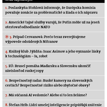
1.
Poslankyňa Stohlová informuje, že Európska komisia
považuje zonácie za problematické a žiada o ich nápravu
2.
Americké tajné služby varujú, že Putin môže už na jeseň
otestovať odhodlanie NATO
3.
Prípad Cervanová: Prečo teraz zverejňujeme
výpovede odsúdených Nitranov
4.
Knižný klub .týždňa: Isaac Asimov a jeho vyznanie lásky
k technológiám – Ja, robot
5.
EÚ: Brusel pomáha Maďarsku a Slovensku ukončiť
závislosť od ruskej ropy
6.
Bezpečnostný radar: Ruské kamery na slovenských
cestách? Bezpečnostné riziko alebo zbytočné obavy?
7.
Má súčasná AI vedomie? Alebo si to len želáme?
8.
Štefan Hríb: Lídri umelej inteligencie pripúšťajú zničenie