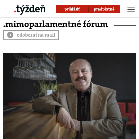
prihlásiť
predplatné
.mimoparlamentné fórum
odoberať na mail
+