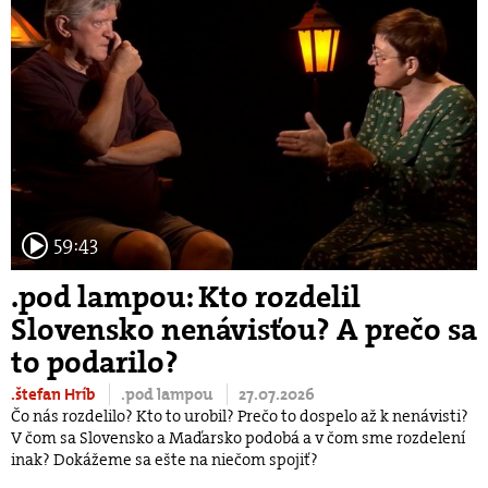
59:43
.pod lampou: Kto rozdelil
Slovensko nenávisťou? A prečo sa
to podarilo?
.štefan Hríb
.pod lampou
27.07.2026
Čo nás rozdelilo? Kto to urobil? Prečo to dospelo až k nenávisti?
V čom sa Slovensko a Maďarsko podobá a v čom sme rozdelení
inak? Dokážeme sa ešte na niečom spojiť?