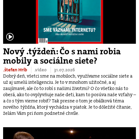
Nový .týždeň: Čo s nami robia
mobily a sociálne siete?
.štefan Hríb
.video
31.07.2026
Dobrý deň, všetci sme na mobiloch, využívame sociálne siete a
už aj umelú inteligenciu. Je to v mnohom užitočné, a aj
zaujímavé, ale čo to robí s našimi životmi? O čo všetko nás to
oberá, ako to ovplyvňuje naše deti, kam to posúva naše vzťahy –
a čo s tým vieme robiť? Tak presne o tom je obálková téma
nového .týždňa, ktorý vychádza v piatok. Je to dôležité čítanie,
želám Vám pri ňom podnetné chvíle.