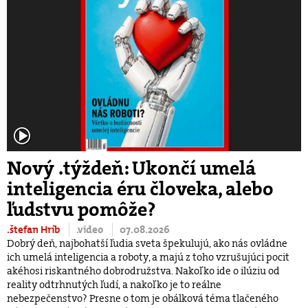
Nový .týždeň: Ukončí umelá
inteligencia éru človeka, alebo
ľudstvu pomôže?
.štefan Hríb
.video
07.08.2026
Dobrý deň, najbohatší ľudia sveta špekulujú, ako nás ovládne
ich umelá inteligencia a roboty, a majú z toho vzrušujúci pocit
akéhosi riskantného dobrodružstva. Nakoľko ide o ilúziu od
reality odtrhnutých ľudí, a nakoľko je to reálne
nebezpečenstvo? Presne o tom je obálková téma tlačeného