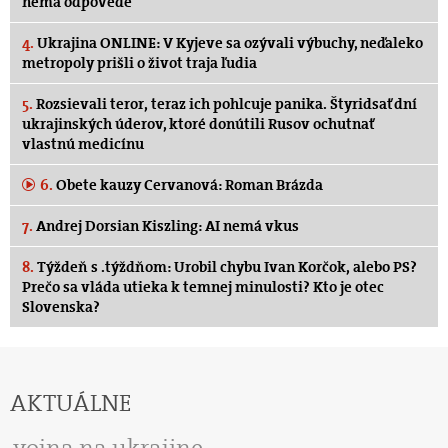
nemá odpovede
4.
Ukrajina ONLINE: V Kyjeve sa ozývali výbuchy, neďaleko
metropoly prišli o život traja ľudia
5.
Rozsievali teror, teraz ich pohlcuje panika. Štyridsať dní
ukrajinských úderov, ktoré donútili Rusov ochutnať
vlastnú medicínu
6.
Obete kauzy Cervanová: Roman Brázda
7.
Andrej Dorsian Kiszling: AI nemá vkus
8.
Týždeň s .týždňom: Urobil chybu Ivan Korčok, alebo PS?
Prečo sa vláda utieka k temnej minulosti? Kto je otec
Slovenska?
AKTUÁLNE
vojna na ukrajine