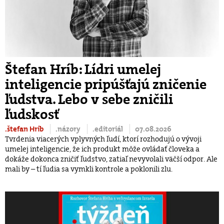
Štefan Hríb: Lídri umelej
inteligencie pripúšťajú zničenie
ľudstva. Lebo v sebe zničili
ľudskosť
.štefan Hríb
.názory
.editoriál
07.08.2026
Tvrdenia viacerých vplyvných ľudí, ktorí rozhodujú o vývoji
umelej inteligencie, že ich produkt môže ovládať človeka a
dokáže dokonca zničiť ľudstvo, zatiaľ nevyvolali väčší odpor. Ale
mali by – tí ľudia sa vymkli kontrole a poklonili zlu.