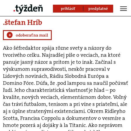
prihlásiť
predplatné
.štefan Hríb
+
odoberať na mail
Ako šéfredaktor spája rôzne svety a názory do
tvorivého celku. Najradšej píše o veciach, na ktoré
panuje jasný názor a pritom je to inak. Začínal s
výskumom supravodivosti, neskôr pracoval v
Lidových novinách, Rádiu Slobodná Európa a
Domino Fóre. Dúfa, že .pod lampou sa naučil počúvať
ľudí. Jeho charakteristická vlastnosť je hlad – po
kvalite, nových veciach, elementárnom dobre. Voľný
čas trávi futbalom, tenisom a pri víne s priateľmi, ale
aj s úplne stratenými existenciami. Okrem Ridleyho
Scotta, Francisa Coppolu a dokumentov o vesmíre a
hmote pozerá aj dojáky à la Titanic. Ako neprávom