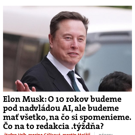
Elon Musk: O 10 rokov budeme
pod nadvládou AI, ale budeme
mať všetko, na čo si spomenieme.
Čo na to redakcia .týždňa?
.štefan Hríb
.marína Gálisová
.martin Mojžiš
.názory