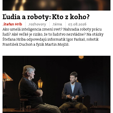
Ľudia a roboty: Kto z koho?
.štefan Hríb
.rozhovory
.téma
07.08.2026
Ako umelá inteligencia zmení svet? Nahradia roboty prácu
ľudí? Aké veľké je riziko, že to ľudstvo nezvládne? Na otázky
Štefana Hríba odpovedajú informatik Igor Farkaš, robotik
František Duchoň a fyzik Martin Mojžiš.