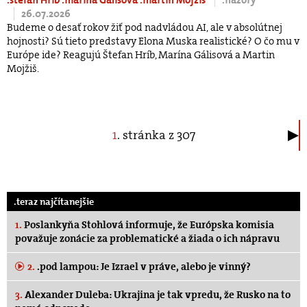
26.07.2026
Budeme o desať rokov žiť pod nadvládou AI, ale v absolútnej
hojnosti? Sú tieto predstavy Elona Muska realistické? O čo mu v
Európe ide? Reagujú Štefan Hríb, Marína Gálisová a Martin
Mojžiš.
1
. stránka z 307
.teraz najčítanejšie
1.
Poslankyňa Stohlová informuje, že Európska komisia
považuje zonácie za problematické a žiada o ich nápravu
2.
.pod lampou: Je Izrael v práve, alebo je vinný?
3.
Alexander Duleba: Ukrajina je tak vpredu, že Rusko na to