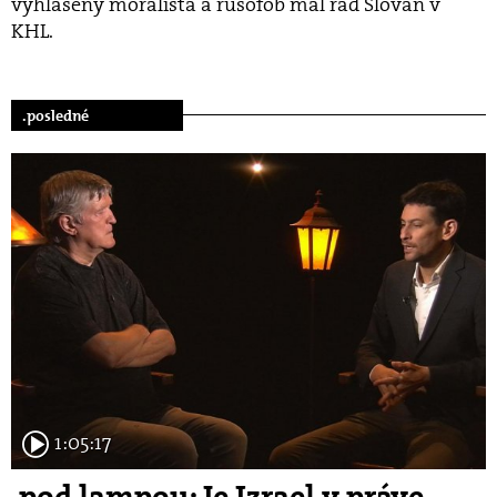
vyhlásený moralista a rusofób mal rád Slovan v
KHL.
.posledné
1:05:17