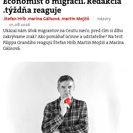
Economist o migrácii. Redakcia
.týždňa reaguje
.štefan Hríb
.marína Gálisová
.martin Mojžiš
.názory
01.08.2026
Ukázal nám útok migrantov na Ceutu niečo, pred čím si dlho
zakrývame zrak? Ako pomáhať účinne a udržateľne? Na text
Filippa Grandiho reagujú Štefan Hríb, Martin Mojžiš a Marína
Gálisová.