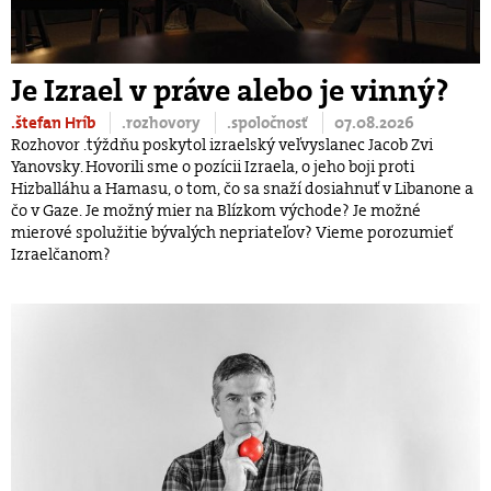
Je Izrael v práve alebo je vinný?
.štefan Hríb
.rozhovory
.spoločnosť
07.08.2026
Rozhovor .týždňu poskytol izraelský veľvyslanec Jacob Zvi
Yanovsky. Hovorili sme o pozícii Izraela, o jeho boji proti
Hizballáhu a Hamasu, o tom, čo sa snaží dosiahnuť v Libanone a
čo v Gaze. Je možný mier na Blízkom východe? Je možné
mierové spolužitie bývalých nepriateľov? Vieme porozumieť
Izraelčanom?