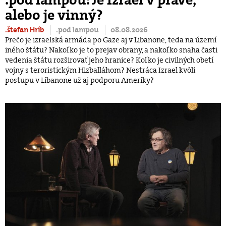
.pod lampou: Je Izrael v práve,
alebo je vinný?
.štefan Hríb
.pod lampou
08.08.2026
Prečo je izraelská armáda po Gaze aj v Libanone, teda na území
iného štátu? Nakoľko je to prejav obrany, a nakoľko snaha časti
vedenia štátu rozširovať jeho hranice? Koľko je civilných obetí
vojny s teroristickým Hizballáhom? Nestráca Izrael kvôli
postupu v Libanone už aj podporu Ameriky?