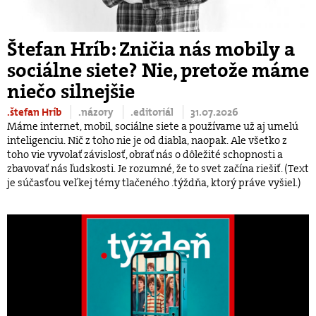
Štefan Hríb: Zničia nás mobily a
sociálne siete? Nie, pretože máme
niečo silnejšie
.štefan Hríb
.názory
.editoriál
31.07.2026
Máme internet, mobil, sociálne siete a používame už aj umelú
inteligenciu. Nič z toho nie je od diabla, naopak. Ale všetko z
toho vie vyvolať závislosť, obrať nás o dôležité schopnosti a
zbavovať nás ľudskosti. Je rozumné, že to svet začína riešiť. (Text
je súčasťou veľkej témy tlačeného .týždňa, ktorý práve vyšiel.)