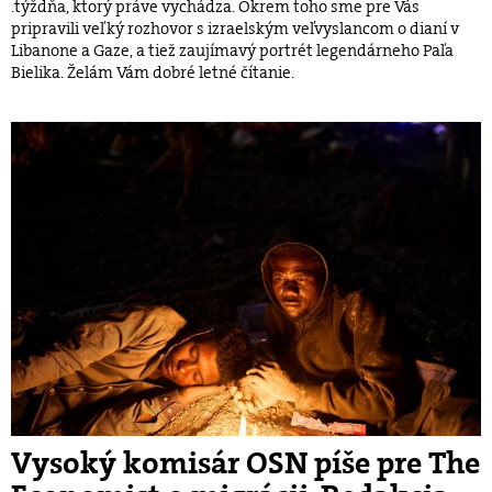
.týždňa, ktorý práve vychádza. Okrem toho sme pre Vás
pripravili veľký rozhovor s izraelským veľvyslancom o dianí v
Libanone a Gaze, a tiež zaujímavý portrét legendárneho Paľa
Bielika. Želám Vám dobré letné čítanie.
Vysoký komisár OSN píše pre The