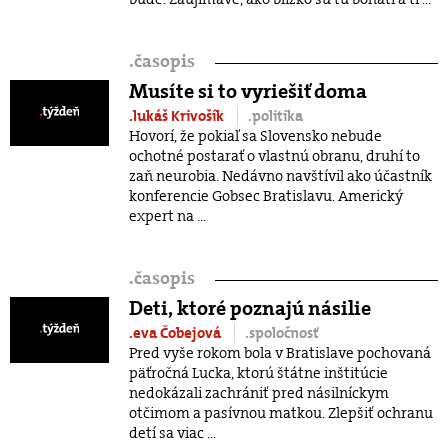
.
časopis
Musíte si to vyriešiť doma
.lukáš Krivošík
.politika
Hovorí, že pokiaľ sa Slovensko nebude
ochotné postarať o vlastnú obranu, druhí to
zaň neurobia. Nedávno navštívil ako účastník
konferencie Gobsec Bratislavu. Americký
expert na ...
.
časopis
Deti, ktoré poznajú násilie
.eva Čobejová
.spoločnosť
Pred vyše rokom bola v Bratislave pochovaná
päťročná Lucka, ktorú štátne inštitúcie
nedokázali zachrániť pred násilníckym
otčimom a pasívnou matkou. Zlepšiť ochranu
detí sa viac ...