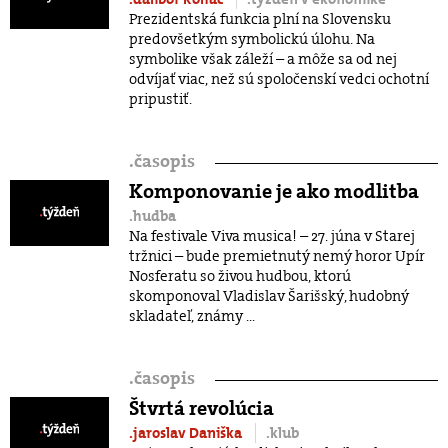
Prezidentská funkcia plní na Slovensku
predovšetkým symbolickú úlohu. Na
symbolike však záleží – a môže sa od nej
odvíjať viac, než sú spoločenskí vedci ochotní
pripustiť.
.
časopis
Komponovanie je ako modlitba
.hudba
Na festivale Viva musica! – 27. júna v Starej
tržnici – bude premietnutý nemý horor Upír
Nosferatu so živou hudbou, ktorú
skomponoval Vladislav Šarišský, hudobný
skladateľ, známy ...
.
časopis
Štvrtá revolúcia
.jaroslav Daniška
.klub