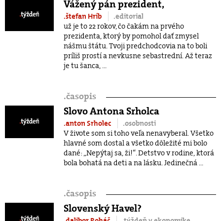
Vážený pán prezident,
.štefan Hríb
.editorial
už je to 22 rokov, čo čakám na prvého
prezidenta, ktorý by pomohol dať zmysel
nášmu štátu. Tvoji predchodcovia na to boli
príliš prostí a nevkusne sebastrední. Až teraz
je tu šanca, ...
.
časopis
Slovo Antona Srholca
.anton Srholec
.osobnosti
V živote som si toho veľa nenavyberal. Všetko
hlavné som dostal a všetko dôležité mi bolo
dané: „Nepýtaj sa, ži!“. Detstvo v rodine, ktorá
bola bohatá na deti a na lásku. Jedinečná ...
.
časopis
Slovenský Havel?
.dalibor Roháč
.týždeň v ekonomike