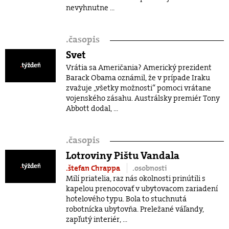
nevyhnutne ...
.
časopis
Svet
Vrátia sa Američania? Americký prezident
Barack Obama oznámil, že v prípade Iraku
zvažuje „všetky možnosti“ pomoci vrátane
vojenského zásahu. Austrálsky premiér Tony
Abbott dodal, ...
.
časopis
Lotroviny Pištu Vandala
.štefan Chrappa
.osobnosti
Milí priatelia, raz nás okolnosti prinútili s
kapelou prenocovať v ubytovacom zariadení
hotelového typu. Bola to stuchnutá
robotnícka ubytovňa. Preležané váľandy,
zapľutý interiér, ...