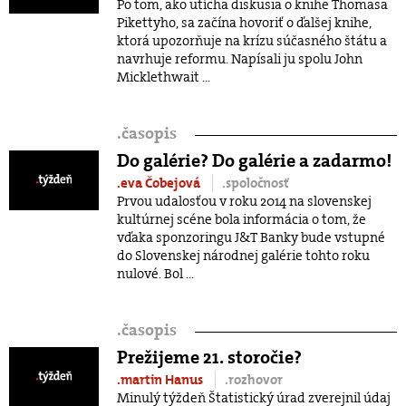
Po tom, ako utícha diskusia o knihe Thomasa
Pikettyho, sa začína hovoriť o ďalšej knihe,
ktorá upozorňuje na krízu súčasného štátu a
navrhuje reformu. Napísali ju spolu John
Micklethwait ...
.
časopis
Do galérie? Do galérie a zadarmo!
.eva Čobejová
.spoločnosť
Prvou udalosťou v roku 2014 na slovenskej
kultúrnej scéne bola informácia o tom, že
vďaka sponzoringu J&T Banky bude vstupné
do Slovenskej národnej galérie tohto roku
nulové. Bol ...
.
časopis
Prežijeme 21. storočie?
.martin Hanus
.rozhovor
Minulý týždeň Štatistický úrad zverejnil údaj