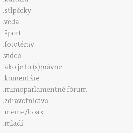
stĺpčeky
veda
šport
fototémy
video
ako je to (s)právne
komentáre
mimoparlamentné fórum
zdravotníctvo
meme/hoax
mladí