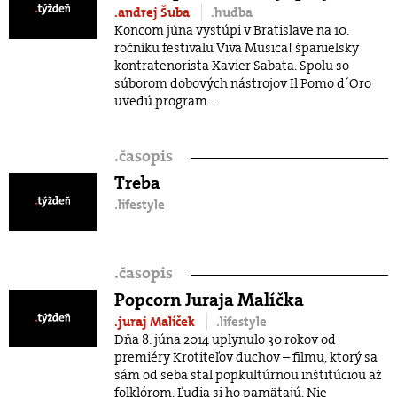
.andrej Šuba
.hudba
Koncom júna vystúpi v Bratislave na 10.
ročníku festivalu Viva Musica! španielsky
kontratenorista Xavier Sabata. Spolu so
súborom dobových nástrojov Il Pomo d´Oro
uvedú program ...
.
časopis
Treba
.lifestyle
.
časopis
Popcorn Juraja Malíčka
.juraj Malíček
.lifestyle
Dňa 8. júna 2014 uplynulo 30 rokov od
premiéry Krotiteľov duchov – filmu, ktorý sa
sám od seba stal popkultúrnou inštitúciou až
folklórom. Ľudia si ho pamätajú. Nie