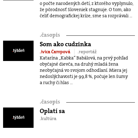
o počte narodených detí, z ktorého vyplynulo,
že pôrodnosť Sloveniek stagnuje. O tom, ako
čeliť demografickej kríze, sme sa rozprávali ...
.
časopis
Som ako cudzinka
.ivica Čampová
.reportáž
Katarína „Kabka“ Babálová, na prvý pohľad
obyčajné dievča, na druhý mladá žena
neobyčajná vo svojom odhodlaní. Miera jej
nedoslýchavosti je 99,8 %, počuje len šumy
a ruchy či hlas ...
.
časopis
Oplatí sa
.kultúra