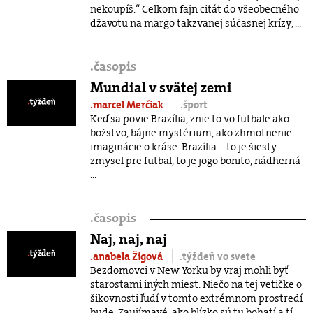
nekoupíš.“ Celkom fajn citát do všeobecného
džavotu na margo takzvanej súčasnej krízy, ...
.
časopis
Mundial v svätej zemi
.marcel Merčiak
.šport
Keď sa povie Brazília, znie to vo futbale ako
božstvo, bájne mystérium, ako zhmotnenie
imaginácie o kráse. Brazília – to je šiesty
zmysel pre futbal, to je jogo bonito, nádherná
...
.
časopis
Naj, naj, naj
.anabela Žigová
.týždeň vo svete
Bezdomovci v New Yorku by vraj mohli byť
starostami iných miest. Niečo na tej vetičke o
šikovnosti ľudí v tomto extrémnom prostredí
bude. Zaujímavé, ako blízko sú tu bohatí a tí ...