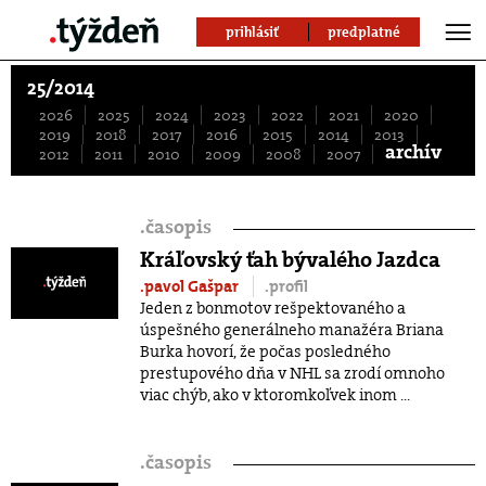
prihlásiť
predplatné
25/2014
2026
2025
2024
2023
2022
2021
2020
2019
2018
2017
2016
2015
2014
2013
archív
2012
2011
2010
2009
2008
2007
.
časopis
Kráľovský ťah bývalého Jazdca
.pavol Gašpar
.profil
Jeden z bonmotov rešpektovaného a
úspešného generálneho manažéra Briana
Burka hovorí, že počas posledného
prestupového dňa v NHL sa zrodí omnoho
viac chýb, ako v ktoromkoľvek inom ...
.
časopis