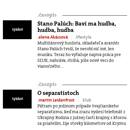
.
časopis
Stano Palúch: Baví ma hudba,
hudba, hudba
.elena Akácsová
.lifestyle
Multižánrový huslista, skladateľ a aranžér
Stano Palúch tvrdí, že nerobí nič iné, len
muziku. Teraz ho vyťažuje najmä práca pre
SĽUK, nahráva, strihá, píše nové veci do
vianočného ...
.
časopis
O separatistoch
.martin Leidenfrost
.klub
Pátram po jedinom prípade švajčiarskeho
separatizmu, keď ma zrazu vydesí telefonát z
Ukrajiny. Rodina z južnej časti krajiny, s ktorou
sa priatelím, žije stovky kilometrov od Krymu
...