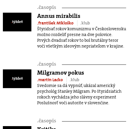
.
časopis
Annus mirabilis
.františek Mikloško
.klub
Štyridsať rokov komunizmu v Československu
možno rozdeliť presne na dve polovice.
Prvých dvadsať rokov to bol brutálny teror
voči všetkým ideovým nepriateľom v krajine.
.
časopis
Milgramov pokus
.martin Lacko
.klub
Svedomie sa dá vypnúť, ukázal americký
psychológ Stanley Milgram. Po štyridsiatich
rokoch vychádza jeho slávny experiment
Poslušnosť voči autorite v slovenčine.
.
časopis