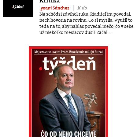
Kritika
.yoani Sánchez
.klub
Na schôdzi zdvihol ruku. Riaditeľ im povedal,
nech hovoria na rovinu. Čo si myslia. Využil to
teda na to, aby nahlas povedal niečo, čo v sebe
už niekoľko mesiacov dusil. Začal ...