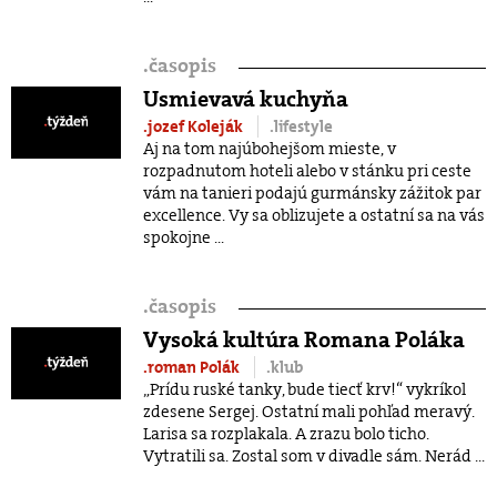
.
časopis
Usmievavá kuchyňa
.jozef Koleják
.lifestyle
Aj na tom najúbohejšom mieste, v
rozpadnutom hoteli alebo v stánku pri ceste
vám na tanieri podajú gurmánsky zážitok par
excellence. Vy sa oblizujete a ostatní sa na vás
spokojne ...
.
časopis
Vysoká kultúra Romana Poláka
.roman Polák
.klub
„Prídu ruské tanky, bude tiecť krv!“ vykríkol
zdesene Sergej. Ostatní mali pohľad meravý.
Larisa sa rozplakala. A zrazu bolo ticho.
Vytratili sa. Zostal som v divadle sám. Nerád ...