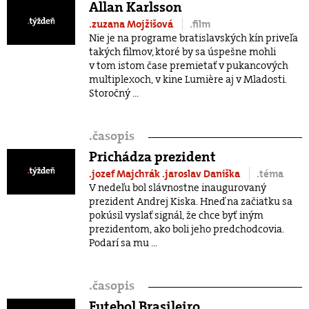
Allan Karlsson
.zuzana Mojžišová
.film
Nie je na programe bratislavských kín priveľa
takých filmov, ktoré by sa úspešne mohli
v tom istom čase premietať v pukancových
multiplexoch, v kine Lumière aj v Mladosti.
Storočný ...
.
časopis
Prichádza prezident
.jozef Majchrák
.jaroslav Daniška
.téma
V nedeľu bol slávnostne inaugurovaný
prezident Andrej Kiska. Hneď na začiatku sa
pokúsil vyslať signál, že chce byť iným
prezidentom, ako boli jeho predchodcovia.
Podarí sa mu ...
.
časopis
Futebol Brasileiro