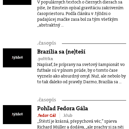
V populárnych textoch o čiernych dierach sa
píše, že Einstein opísal gravitáciu zakrivením
časopriestoru. Podľa článku v .týždni o
padajúcej mačke zasa bol za tým všetkým
,,abstraktný ...
.
časopis
Brazília sa (ne)teší
.politika
Napísať, že prípravy na svetový šampionát vo
futbale sú v plnom prúde, by o tomto čase
vyznelo ako absurdný omyl. Nuž, ale nebolo by
to tak ďaleko od pravdy. Darmo, Brazília sa ...
.
časopis
Pohľad Fedora Gála
.fedor Gál
.klub
„Štěstí je krásná, přepychová věc,“ spieva
Richard Müller a dodáva, „ale prachy si za něj