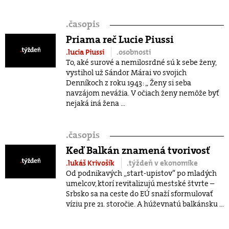
.
časopis
Priama reč Lucie Piussi
.lucia Piussi
.osobnosti
To, aké surové a nemilosrdné sú k sebe ženy,
vystihol už Sándor Márai vo svojich
Denníkoch z roku 1943: „ Ženy si seba
navzájom nevážia. V očiach ženy nemôže byť
nejaká iná žena ...
.
časopis
Keď Balkán znamená tvorivosť
.lukáš Krivošík
.týždeň v ekonomike
Od podnikavých „start-upistov“ po mladých
umelcov, ktorí revitalizujú mestské štvrte –
Srbsko sa na ceste do EÚ snaží sformulovať
víziu pre 21. storočie. A húževnatú balkánsku ...