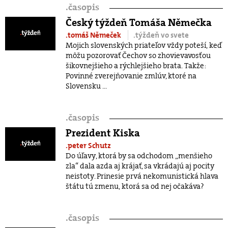
.
časopis
Český týždeň Tomáša Němečka
.tomáš Němeček
.týždeň vo svete
Mojich slovenských priateľov vždy poteší, keď
môžu pozorovať Čechov so zhovievavosťou
šikovnejšieho a rýchlejšieho brata. Takže:
Povinné zverejňovanie zmlúv, ktoré na
Slovensku ...
.
časopis
Prezident Kiska
.peter Schutz
Do úľavy, ktorá by sa odchodom „menšieho
zla“ dala azda aj krájať, sa vkrádajú aj pocity
neistoty. Prinesie prvá nekomunistická hlava
štátu tú zmenu, ktorá sa od nej očakáva?
.
časopis