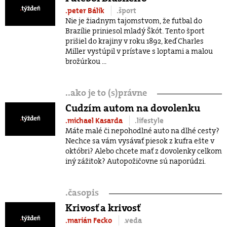
.peter Bálik
.šport
Nie je žiadnym tajomstvom, že futbal do
Brazílie priniesol mladý Škót. Tento šport
prišiel do krajiny v roku 1892, keď Charles
Miller vystúpil v prístave s loptami a malou
brožúrkou ...
.
.ako je to (s)právne
Cudzím autom na dovolenku
.michael Kasarda
.lifestyle
Máte malé či nepohodlné auto na dlhé cesty?
Nechce sa vám vysávať piesok z kufra ešte v
októbri? Alebo chcete mať z dovolenky celkom
iný zážitok? Autopožičovne sú naporúdzi.
.
časopis
Krivosť a krivosť
.marián Fecko
.veda