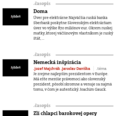
.
časopis
Doma
Úver pre elektrárne Najväčšia ruská banka
Sberbank poskytne Slovenským elektrárňam
úver vo výške 870 miliónov eur. Okrem ruskej
matky, ktorej väčšinovým vlastníkom je ruský
štát, ...
.
časopis
Nemecká inšpirácia
.jozef Majchrák
.jaroslav Daniška
.téma
Je zrejme najlepším prezidentom v Európe.
Má ešte menšie právomoci ako slovenský
prezident, pôsobí skromne a venuje sa najmä
tomu, v čom je autentický. Joachim Gauck.
.
časopis
Zlí chlapci barokovej opery