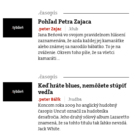
.
časopis
Pohľad Petra Zajaca
.peter Zajac
.klub
Jana Beňová vo svojom pravidelnom hlásení
zaznamenáva, že azda každej jej kamarátke
alebo známej sa narodilo bábätko. To je na
zváženie. Okrem toho píše, že sa všetci
kamaráti ...
.
časopis
Keď hráte blues, nemôžete stúpiť
vedľa
.peter Bálik
.hudba
Koncom roka 2009 ho anglický hudobný
časopis Uncut označil za hudobníka
desaťročia. Jeho druhý sólový album Lazaretto
znamená, že sa tohto titulu tak ľahko nevzdá.
Jack White.