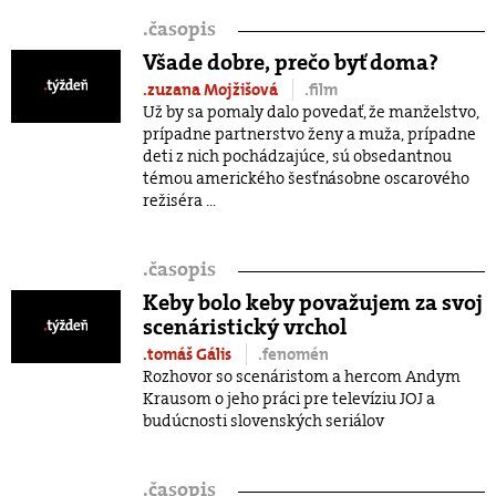
.
časopis
Všade dobre, prečo byť doma?
.zuzana Mojžišová
.film
Už by sa pomaly dalo povedať, že manželstvo,
prípadne partnerstvo ženy a muža, prípadne
deti z nich pochádzajúce, sú obsedantnou
témou amerického šesťnásobne oscarového
režiséra ...
.
časopis
Keby bolo keby považujem za svoj
scenáristický vrchol
.tomáš Gális
.fenomén
Rozhovor so scenáristom a hercom Andym
Krausom o jeho práci pre televíziu JOJ a
budúcnosti slovenských seriálov
.
časopis