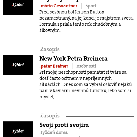
.mário Gešvantner
.šport
Pred sezónou bol Jenson Button
nezamestnaný, na jej konci je majstrom sveta.
Formula 1 priala tento rok chudobným a
šikovným.
.
časopis
New York Petra Breinera
.peter Breiner
.osobnosti
Pri mojej neschopnosti pamätať si tváre sa
dosť často ocitnem v nepríjemných
situáciách. Dnes som sa vybral osloviť nejakú
pani v kaviarni, nevinnú turistku, lebo som si
myslel, ...
.
časopis
Svoji proti svojim
.týždeň doma