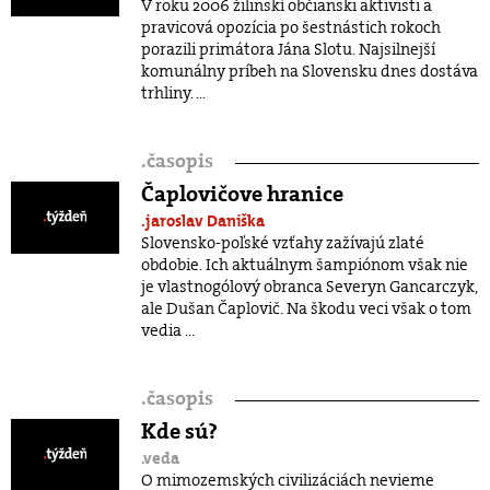
V roku 2006 žilinskí občianski aktivisti a
pravicová opozícia po šestnástich rokoch
porazili primátora Jána Slotu. Najsilnejší
komunálny príbeh na Slovensku dnes dostáva
trhliny. ...
.
časopis
Čaplovičove hranice
.jaroslav Daniška
Slovensko-poľské vzťahy zažívajú zlaté
obdobie. Ich aktuálnym šampiónom však nie
je vlastnogólový obranca Severyn Gancarczyk,
ale Dušan Čaplovič. Na škodu veci však o tom
vedia ...
.
časopis
Kde sú?
.veda
O mimozemských civilizáciách nevieme