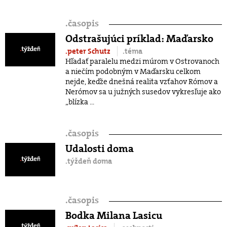
.
časopis
Odstrašujúci príklad: Maďarsko
.peter Schutz
.téma
Hľadať paralelu medzi múrom v Ostrovanoch
a niečím podobným v Maďarsku celkom
nejde, keďže dnešná realita vzťahov Rómov a
Nerómov sa u južných susedov vykresľuje ako
„blízka ...
.
časopis
Udalosti doma
.týždeň doma
.
časopis
Bodka Milana Lasicu