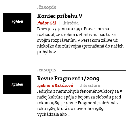
.
časopis
Koniec príbehu V
.fedor Gál
.história
Dnes je 23. januára 1991. Práve som sa
rozhodol, že urobím definitívnu bodku za
svojím rozprávaním. V Perzskom zálive už
niekoľko dní zúri vojna (prenášaná do našich
príbytkov ...
.
časopis
Revue Fragment 1/2009
.gabriela Rakúsová
.literatúra
Jedným z nemnohých fenoménov, ktorý sa v
našej kultúre spája s bojom za slobodu pred
rokom 1989, je revue Fragment, založená v
roku 1987, ktorá do novembra 1989
vychádzala ako ...