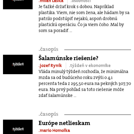
.milan Lasica
.osobnosti
Je ťažké držať krok s dobou. Napríklad
plastika. Viem, nie som žena, ale hádam by sa
patrilo podstúpiť nejakú, aspoň drobnú
plastickú operáciu. Čo ja viem čoho. Mal by
som sa poradiť ...
.
časopis
Šalamúnske riešenie?
.jozef Ryník
.týždeň v ekonomike
Vláda minulý týždeň rozhodla, že minimálna
mzda sa od budúceho roku zvýši o 4,1
percenta teda z 295,50 eura na pekných 307,70
eura. Na prvý pohľad sa toto riešenie môže
zdať šalamúnske ...
.
časopis
Európe netlieskam
.mario Homolka