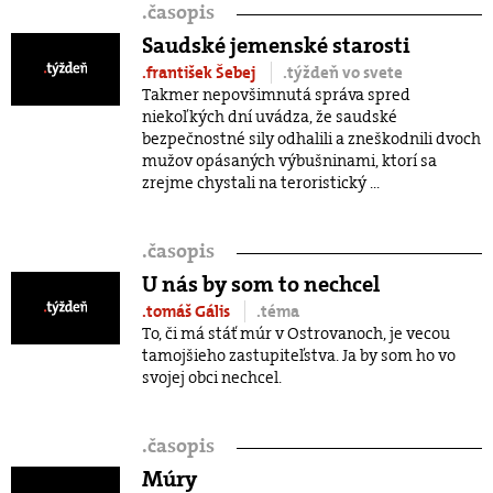
.
časopis
Saudské jemenské starosti
.františek Šebej
.týždeň vo svete
Takmer nepovšimnutá správa spred
niekoľkých dní uvádza, že saudské
bezpečnostné sily odhalili a zneškodnili dvoch
mužov opásaných výbušninami, ktorí sa
zrejme chystali na teroristický ...
.
časopis
U nás by som to nechcel
.tomáš Gális
.téma
To, či má stáť múr v Ostrovanoch, je vecou
tamojšieho zastupiteľstva. Ja by som ho vo
svojej obci nechcel.
.
časopis
Múry