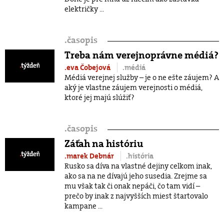
električky ...
.
časopis
Treba nám verejnoprávne médiá?
.eva Čobejová
.médiá
Médiá verejnej služby – je o ne ešte záujem? A
aký je vlastne záujem verejnosti o médiá,
ktoré jej majú slúžiť?
.
časopis
Záťah na históriu
.marek Debnár
.história
Rusko sa díva na vlastné dejiny celkom inak,
ako sa na ne dívajú jeho susedia. Zrejme sa
mu však tak či onak nepáči, čo tam vidí –
prečo by inak z najvyšších miest štartovalo
kampane ...