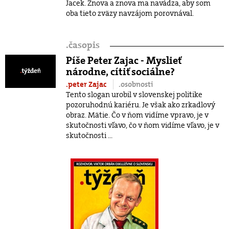
Jacek. Znova a znova ma navádza, aby som
oba tieto zväzy navzájom porovnával.
.
časopis
Píše Peter Zajac - Myslieť
národne, cítiť sociálne?
.peter Zajac
.osobnosti
Tento slogan urobil v slovenskej politike
pozoruhodnú kariéru. Je však ako zrkadlový
obraz. Mätie. Čo v ňom vidíme vpravo, je v
skutočnosti vľavo, čo v ňom vidíme vľavo, je v
skutočnosti ...