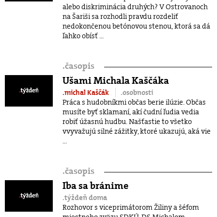
alebo diskriminácia druhých? V Ostrovanoch
na Šariši sa rozhodli pravdu rozdeliť
nedokončenou betónovou stenou, ktorá sa dá
ľahko obísť ...
.
časopis
Ušami Michala Kaščáka
.michal Kaščák
.osobnosti
Práca s hudobníkmi občas berie ilúzie. Občas
musíte byť sklamaní, akí čudní ľudia vedia
robiť úžasnú hudbu. Našťastie to všetko
vvyvažujú silné zážitky, ktoré ukazujú, aká vie
...
.
časopis
Iba sa bránime
.týždeň doma
Rozhovor s viceprimátorom Žiliny a šéfom
miestneho zväzu SDKÚ-DS Michalom