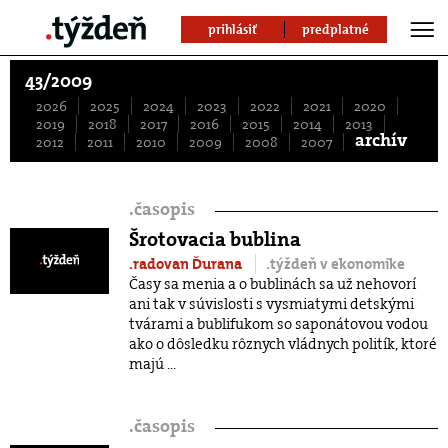
prihlásiť
predplatné
43/2009
2026
2025
2024
2023
2022
2021
2020
2019
2018
2017
2016
2015
2014
2013
archív
2012
2011
2010
2009
2008
2007
.
časopis
Šrotovacia bublina
.radovan Ďurana
.týždeň v ekonomike
Časy sa menia a o bublinách sa už nehovorí
ani tak v súvislosti s vysmiatymi detskými
tvárami a bublifukom so saponátovou vodou
ako o dôsledku rôznych vládnych politík, ktoré
majú ...
.
časopis