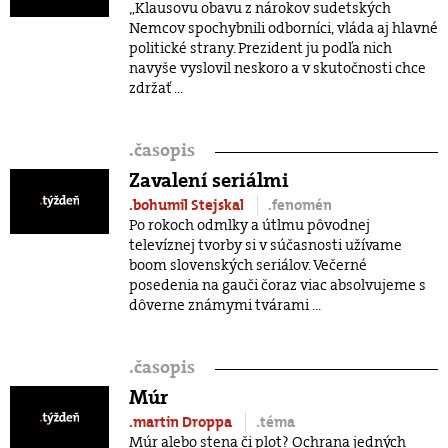
„Klausovu obavu z nárokov sudetských
Nemcov spochybnili odborníci, vláda aj hlavné
politické strany. Prezident ju podľa nich
navyše vyslovil neskoro a v skutočnosti chce
zdržať ...
.
časopis
Zavalení seriálmi
.bohumil Stejskal
.fenomén
Po rokoch odmlky a útlmu pôvodnej
televíznej tvorby si v súčasnosti užívame
boom slovenských seriálov. Večerné
posedenia na gauči čoraz viac absolvujeme s
dôverne známymi tvárami ...
.
časopis
Múr
.martin Droppa
.téma
Múr alebo stena či plot? Ochrana jedných