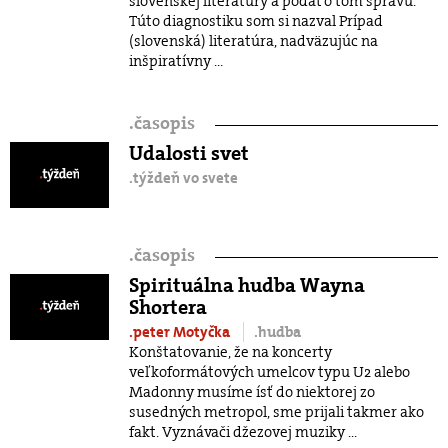
slovenskej literatúry a podať o tom správu.
Túto diagnostiku som si nazval Prípad
(slovenská) literatúra, nadväzujúc na
inšpiratívny ...
.
časopis
Udalosti svet
.týždeň vo svete
.
časopis
Spirituálna hudba Wayna
Shortera
.peter Motyčka
.hudba
Konštatovanie, že na koncerty
veľkoformátových umelcov typu U2 alebo
Madonny musíme ísť do niektorej zo
susedných metropol, sme prijali takmer ako
fakt. Vyznávači džezovej muziky ...