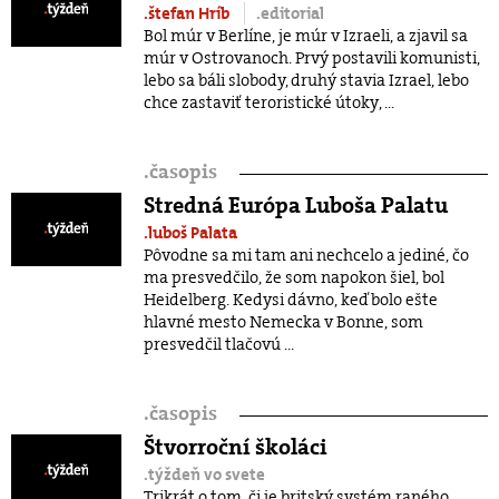
.štefan Hríb
.editorial
Bol múr v Berlíne, je múr v Izraeli, a zjavil sa
múr v Ostrovanoch. Prvý postavili komunisti,
lebo sa báli slobody, druhý stavia Izrael, lebo
chce zastaviť teroristické útoky, ...
.
časopis
Stredná Európa Luboša Palatu
.luboš Palata
Pôvodne sa mi tam ani nechcelo a jediné, čo
ma presvedčilo, že som napokon šiel, bol
Heidelberg. Kedysi dávno, keď bolo ešte
hlavné mesto Nemecka v Bonne, som
presvedčil tlačovú ...
.
časopis
Štvorroční školáci
.týždeň vo svete
Trikrát o tom, či je britský systém raného