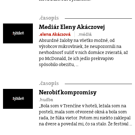
.
časopis
Mediár Eleny Akáczovej
.elena Akácsová
.médiá
Absurdné žaloby na všetko možné, od
výrobcov mikrovlniek, že neupozornili na
nevhodnosť sušiť v nich domáce zvieratá, až
po McDonald, že ich jedlo prekvapivo
spôsobilo obezitu, ...
.
časopis
Nerobiť kompromisy
.hudba
„Bola som v Trenčíne v hoteli, ležala som na
posteli, mala som otvorené okná a bola som
rada, že fúka vietor. Potom mi niekto zaklepal
na dvere a povedal mi, čo sa stalo. Že festival ...