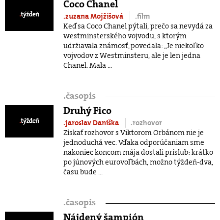
Coco Chanel
.zuzana Mojžišová
.film
Keď sa Coco Chanel pýtali, prečo sa nevydá za
westminsterského vojvodu, s ktorým
udržiavala známosť, povedala: „Je niekoľko
vojvodov z Westminsteru, ale je len jedna
Chanel. Mala ...
.
časopis
Druhý Fico
.jaroslav Daniška
.rozhovor
Získať rozhovor s Viktorom Orbánom nie je
jednoduchá vec. Vďaka odporúčaniam sme
nakoniec koncom mája dostali prísľub: krátko
po júnových eurovoľbách, možno týždeň-dva,
času bude ...
.
časopis
Nájdený šampión