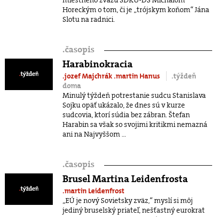
Horeckým o tom, či je „trójskym koňom“ Jána
Slotu na radnici.
.
časopis
Harabinokracia
.jozef Majchrák
.martin Hanus
.týždeň
doma
Minulý týždeň potrestanie sudcu Stanislava
Sojku opäť ukázalo, že dnes sú v kurze
sudcovia, ktorí súdia bez zábran. Štefan
Harabin sa však so svojimi kritikmi nemazná
ani na Najvyššom ...
.
časopis
Brusel Martina Leidenfrosta
.martin Leidenfrost
„EÚ je nový Sovietsky zväz,“ myslí si môj
jediný bruselský priateľ, nešťastný eurokrat