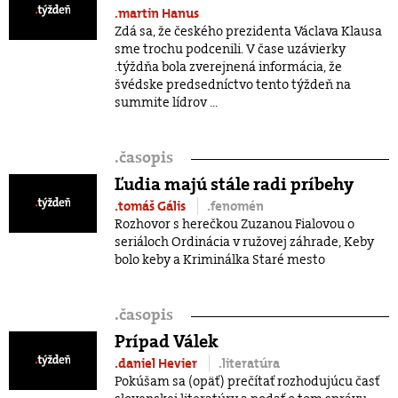
.martin Hanus
Zdá sa, že českého prezidenta Václava Klausa
sme trochu podcenili. V čase uzávierky
.týždňa bola zverejnená informácia, že
švédske predsedníctvo tento týždeň na
summite lídrov ...
.
časopis
Ľudia majú stále radi príbehy
.tomáš Gális
.fenomén
Rozhovor s herečkou Zuzanou Fialovou o
seriáloch Ordinácia v ružovej záhrade, Keby
bolo keby a Kriminálka Staré mesto
.
časopis
Prípad Válek
.daniel Hevier
.literatúra
Pokúšam sa (opäť) prečítať rozhodujúcu časť