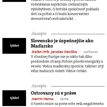
vzdelávania najväčším civilizačným
výdobytkom, či britská spoločnosť pokladá
deti za príťaž a či budú konzervatívci
demontovať centralistické ...
.
časopis
Slovensko je úspešnejšie ako
Maďarsko
.štefan Hríb
.jaroslav Daniška
.rozhovor
V strednej Európe nie je nikto tak dlho
predsedom strany. Pritom pôsobí energicky a
veselo. Vodca maďarskej opozície, takmer istý
víťaz budúcich volieb. Viktor Orbán.
.
časopis
Ostrovany sú v práve
.martin Hanus
.téma
O tomto múre sa povie ešte veľa negatívneho.