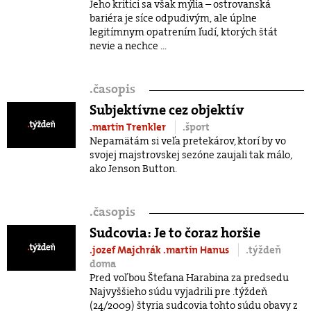
Jeho kritici sa však mýlia – ostrovanská
bariéra je síce odpudivým, ale úplne
legitímnym opatrením ľudí, ktorých štát
nevie a nechce ...
.
časopis
Subjektívne cez objektív
.martin Trenkler
.šport
Nepamätám si veľa pretekárov, ktorí by vo
svojej majstrovskej sezóne zaujali tak málo,
ako Jenson Button.
.
časopis
Sudcovia: Je to čoraz horšie
.jozef Majchrák
.martin Hanus
.týždeň
doma
Pred voľbou Štefana Harabina za predsedu
Najvyššieho súdu vyjadrili pre .týždeň
(24/2009) štyria sudcovia tohto súdu obavy z