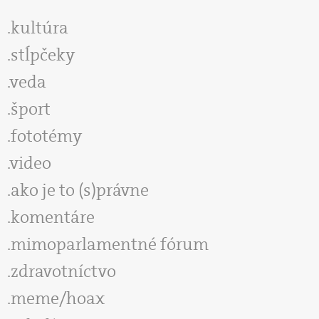
kultúra
stĺpčeky
veda
šport
fototémy
video
ako je to (s)právne
komentáre
mimoparlamentné fórum
zdravotníctvo
meme/hoax