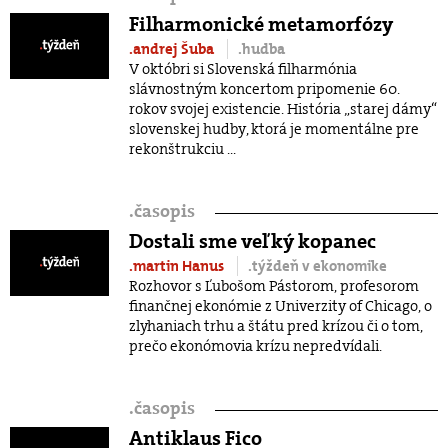
Filharmonické metamorfózy
.andrej Šuba
.hudba
V októbri si Slovenská filharmónia
slávnostným koncertom pripomenie 60.
rokov svojej existencie. História „starej dámy“
slovenskej hudby, ktorá je momentálne pre
rekonštrukciu ...
.
časopis
Dostali sme veľký kopanec
.martin Hanus
.týždeň v ekonomike
Rozhovor s Ľubošom Pástorom, profesorom
finančnej ekonómie z Univerzity of Chicago, o
zlyhaniach trhu a štátu pred krízou či o tom,
prečo ekonómovia krízu nepredvídali.
.
časopis
Antiklaus Fico