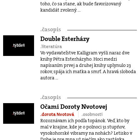
toho, čo sa stane, ak bude favorizovaný
kandidát zvolený. ...
.
časopis
Double Esterházy
.literatúra
Vo vydavateľstve Kalligram vyšli naraz dve
knihy Pétra Esterházyho. Hoci medzi
napísaním prvej a druhej knihy uplynulo 23
rokov, spája ich matka a smrť. A hravá sloboda
autora ...
.
časopis
Očami Doroty Nvotovej
.dorota Nvotová
.osobnosti
Rozoznávam ich podľa topánok. Veď, kto by
mal v krajine, kde je o polnoci 31 stupňov,
vysokohorské vibramy na nohách? Letisko v
Dohe je pre mna už niečím ako zastávka