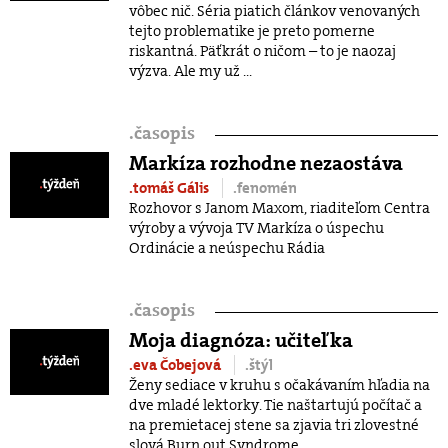
vôbec nič. Séria piatich článkov venovaných
tejto problematike je preto pomerne
riskantná. Päťkrát o ničom – to je naozaj
výzva. Ale my už ...
.
časopis
Markíza rozhodne nezaostáva
.tomáš Gális
.fenomén
Rozhovor s Janom Maxom, riaditeľom Centra
výroby a vývoja TV Markíza o úspechu
Ordinácie a neúspechu Rádia
.
časopis
Moja diagnóza: učiteľka
.eva Čobejová
.štýl
Ženy sediace v kruhu s očakávaním hľadia na
dve mladé lektorky. Tie naštartujú počítač a
na premietacej stene sa zjavia tri zlovestné
slová Burn out Syndrome.