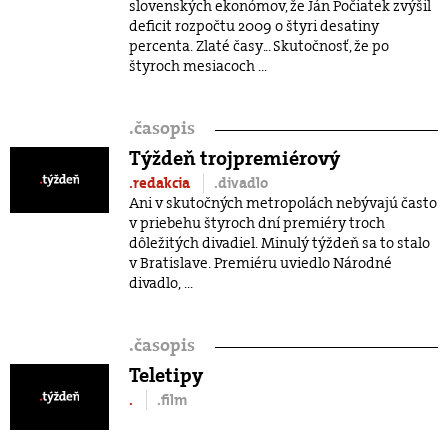
slovenských ekonómov, že Ján Počiatek zvýšil
deficit rozpočtu 2009 o štyri desatiny
percenta. Zlaté časy... Skutočnosť, že po
štyroch mesiacoch ...
.
časopis
Týždeň trojpremiérový
.redakcia
.divadlo
Ani v skutočných metropolách nebývajú často
v priebehu štyroch dní premiéry troch
dôležitých divadiel. Minulý týždeň sa to stalo
v Bratislave. Premiéru uviedlo Národné
divadlo, ...
.
časopis
Teletipy
.
.film