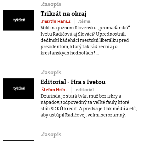
.
časopis
Trikrát na okraj
.martin Hanus
.téma
Volili na južnom Slovensku „promaďarskú“
Ivetu Radičovú aj Slováci? Uprednostnili
dedinskí kádeháci mestskú liberálku pred
prezidentom, ktorý tak rád reční aj o
kresťanských hodnotách? ...
.
časopis
Editorial - Hra s Ivetou
.štefan Hríb
.
.editorial
Dzurinda je stará tvár, muž bez iskry a
nápadov, zodpovedný za veľké fauly, ktoré
stáli SDKÚ kredit. A predsa je tlak médií a elít,
aby ustúpil Radičovej, veľmi nerozumný.
.
časopis