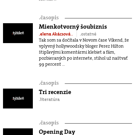
.
časopis
Mienkotvorný šoubiznis
.elena Akácsová
.
.ostatné
Tak som sa dočítala v Novom čase Víkend, že
vplyvný hollywoodsky bloger Perez Hilton
štipľavými komentármi klebiet a fám,
pozbieraných po internete, stihol už naštvať
99 percent ...
.
časopis
Tri recenzie
.literatúra
.
časopis
Opening Day