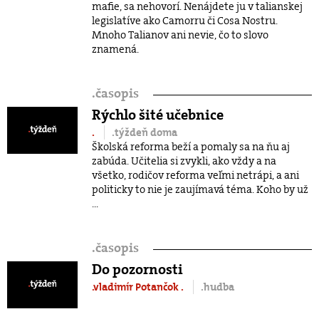
mafie, sa nehovorí. Nenájdete ju v talianskej
legislatíve ako Camorru či Cosa Nostru.
Mnoho Talianov ani nevie, čo to slovo
znamená.
.
časopis
Rýchlo šité učebnice
.
.týždeň doma
Školská reforma beží a pomaly sa na ňu aj
zabúda. Učitelia si zvykli, ako vždy a na
všetko, rodičov reforma veľmi netrápi, a ani
politicky to nie je zaujímavá téma. Koho by už
...
.
časopis
Do pozornosti
.vladimír Potančok
.
.hudba