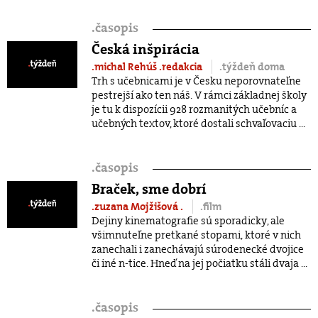
.
časopis
Česká inšpirácia
.michal Rehúš
.redakcia
.týždeň doma
Trh s učebnicami je v Česku neporovnateľne
pestrejší ako ten náš. V rámci základnej školy
je tu k dispozícii 928 rozmanitých učebníc a
učebných textov, ktoré dostali schvaľovaciu ...
.
časopis
Braček, sme dobrí
.zuzana Mojžišová
.
.film
Dejiny kinematografie sú sporadicky, ale
všimnuteľne pretkané stopami, ktoré v nich
zanechali i zanechávajú súrodenecké dvojice
či iné n-tice. Hneď na jej počiatku stáli dvaja ...
.
časopis