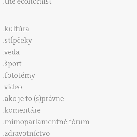
the economist
kultúra
stĺpčeky
veda
šport
fototémy
video
ako je to (s)právne
komentáre
mimoparlamentné fórum
zdravotníctvo