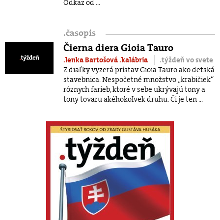
Odkaz od ...
.
časopis
Čierna diera Gioia Tauro
.lenka Bartošová
.kalábria
.týždeň vo svete
Z diaľky vyzerá prístav Gioia Tauro ako detská
stavebnica. Nespočetné množstvo „krabičiek“
rôznych farieb, ktoré v sebe ukrývajú tony a
tony tovaru akéhokoľvek druhu. Či je ten ...