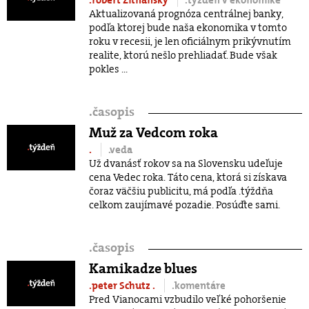
.robert Žitňanský
.týždeň v ekonomike
Aktualizovaná prognóza centrálnej banky,
podľa ktorej bude naša ekonomika v tomto
roku v recesii, je len oficiálnym prikývnutím
realite, ktorú nešlo prehliadať. Bude však
pokles ...
.
časopis
Muž za Vedcom roka
.
.veda
Už dvanásť rokov sa na Slovensku udeľuje
cena Vedec roka. Táto cena, ktorá si získava
čoraz väčšiu publicitu, má podľa .týždňa
celkom zaujímavé pozadie. Posúďte sami.
.
časopis
Kamikadze blues
.peter Schutz
.
.komentáre
Pred Vianocami vzbudilo veľké pohoršenie