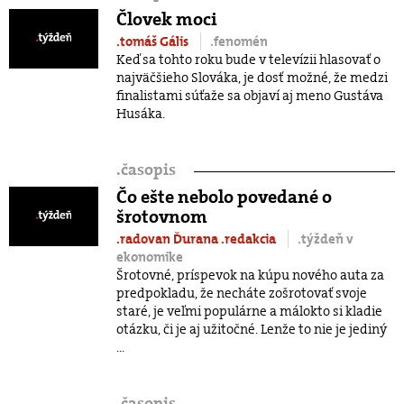
Človek moci
.tomáš Gális
.fenomén
Keď sa tohto roku bude v televízii hlasovať o
najväčšieho Slováka, je dosť možné, že medzi
finalistami súťaže sa objaví aj meno Gustáva
Husáka.
.
časopis
Čo ešte nebolo povedané o
šrotovnom
.radovan Ďurana
.redakcia
.týždeň v
ekonomike
Šrotovné, príspevok na kúpu nového auta za
predpokladu, že necháte zošrotovať svoje
staré, je veľmi populárne a málokto si kladie
otázku, či je aj užitočné. Lenže to nie je jediný
...
.
časopis