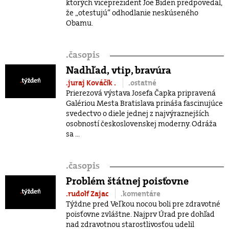
ktorých viceprezident Joe Biden predpovedal,
že „otestujú“ odhodlanie neskúseného
Obamu.
.
časopis
Nadhľad, vtip, bravúra
.juraj Kováčik
.
.ostatné
Prierezová výstava Josefa Čapka pripravená
Galériou Mesta Bratislava prináša fascinujúce
svedectvo o diele jednej z najvýraznejších
osobností československej moderny. Odráža
sa ...
.
časopis
Problém štátnej poisťovne
.rudolf Zajac
.komentáre
Týždne pred Veľkou nocou boli pre zdravotné
poisťovne zvláštne. Najprv Úrad pre dohľad
nad zdravotnou starostlivosťou udelil