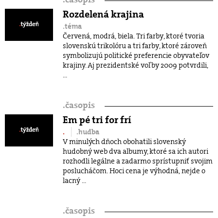
Rozdelená krajina
.téma
Červená, modrá, biela. Tri farby, ktoré tvoria
slovenskú trikolóru a tri farby, ktoré zároveň
symbolizujú politické preferencie obyvateľov
krajiny. Aj prezidentské voľby 2009 potvrdili,
...
.
časopis
Em pé tri for frí
.
.hudba
V minulých dňoch obohatili slovenský
hudobný web dva albumy, ktoré sa ich autori
rozhodli legálne a zadarmo sprístupniť svojim
poslucháčom. Hoci cena je výhodná, nejde o
lacný ...
.
časopis