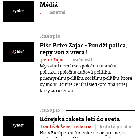
Médiá
.
.ostatné
.
časopis
Píše Peter Zajac - Fundži palica,
cepy von z vreca!
.peter Zajac
.osobnosti
My zatiaľ nemáme spoločnú finančnú
politiku, spoločnú daňovú politiku,
priemyselnú politiku, sociálnu politiku, ktoré
by mohli účinne čeliť následkom finančnej
krízy združenou ...
.
časopis
Kórejská raketa letí do sveta
.františek Šebej
.redakcia
.kritická príloha
Nik v Európe ani Amerike nevie presne, čo