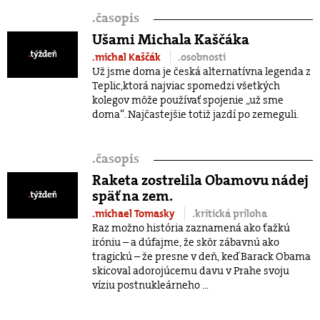
.
časopis
Ušami Michala Kaščáka
.michal Kaščák
.osobnosti
Už jsme doma je česká alternatívna legenda z
Teplic,ktorá najviac spomedzi všetkých
kolegov môže používať spojenie „už sme
doma“. Najčastejšie totiž jazdí po zemeguli.
.
časopis
Raketa zostrelila Obamovu nádej
späť na zem.
.michael Tomasky
.kritická príloha
Raz možno história zaznamená ako ťažkú
iróniu – a dúfajme, že skôr zábavnú ako
tragickú – že presne v deň, keď Barack Obama
skicoval adorojúcemu davu v Prahe svoju
víziu postnukleárneho ...