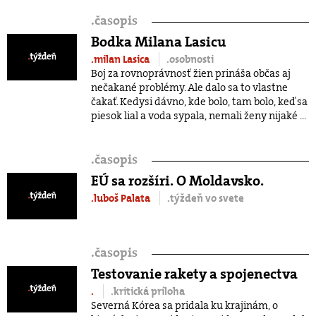
.
časopis
Bodka Milana Lasicu
.milan Lasica
.osobnosti
Boj za rovnoprávnosť žien prináša občas aj
nečakané problémy. Ale dalo sa to vlastne
čakať. Kedysi dávno, kde bolo, tam bolo, keď sa
piesok lial a voda sypala, nemali ženy nijaké ...
.
časopis
EÚ sa rozšíri. O Moldavsko.
.luboš Palata
.týždeň vo svete
.
časopis
Testovanie rakety a spojenectva
.
.kritická príloha
Severná Kórea sa pridala ku krajinám, o