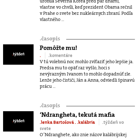
urobila Severná Kórea pred pár dňami,
vlastne vo chvíli, keď prezident Obama rečnil
v Prahe o svete bez nukleárnych zbraní. Podľa
vlastného ...
.
časopis
Pomôžte mu!
.
.komentáre
V tú volebnú noc mohlo zvíťaziť jeho lepšie ja.
Predsa mu to opäť raz vyšlo, hoci s
nevýrazným Ivanom to mohlo dopadnúť zle.
Lenže jeho čističi, Ján a Anna, odviedli špinavú
prácu ...
.
časopis
‘Ndrangheta, tekutá mafia
.lenka Bartošová
.
.kalábria
.týždeň vo
svete
O ‘Ndranghete, ako znie názov kalábrijskej