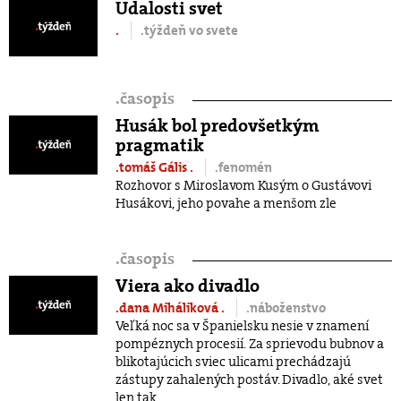
Udalosti svet
.
.týždeň vo svete
.
časopis
Husák bol predovšetkým
pragmatik
.tomáš Gális
.
.fenomén
Rozhovor s Miroslavom Kusým o Gustávovi
Husákovi, jeho povahe a menšom zle
.
časopis
Viera ako divadlo
.dana Miháliková
.
.náboženstvo
Veľká noc sa v Španielsku nesie v znamení
pompéznych procesií. Za sprievodu bubnov a
blikotajúcich sviec ulicami prechádzajú
zástupy zahalených postáv. Divadlo, aké svet
len tak ...