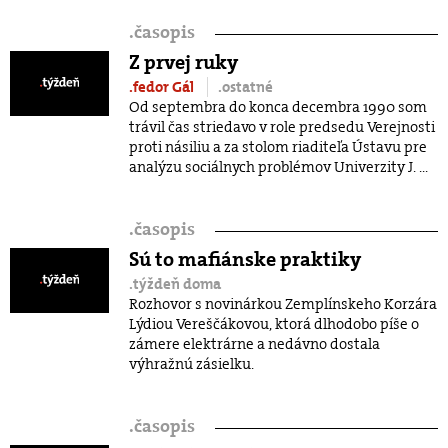
.
časopis
Z prvej ruky
.fedor Gál
.ostatné
Od septembra do konca decembra 1990 som
trávil čas striedavo v role predsedu Verejnosti
proti násiliu a za stolom riaditeľa Ústavu pre
analýzu sociálnych problémov Univerzity J. ...
.
časopis
Sú to mafiánske praktiky
.týždeň doma
Rozhovor s novinárkou Zemplínskeho Korzára
Lýdiou Vereščákovou, ktorá dlhodobo píše o
zámere elektrárne a nedávno dostala
výhražnú zásielku.
.
časopis