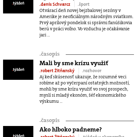
.denis Schvarcz
.šport
Otvárací deň novej bejzbalovej sezóny v
Amerike je neoficiálnym národným sviatkom.
Prvý aprílový pondelok si správni fanúšikovia
berú v práci voľno. Vo vzduchu je očakávanie
jari ...
.
časopis
Mali by sme krízu využiť
.robert Žitňanský
.rozhovor
Aj keď skúsenosť ukazuje, že rozumné veci
robíme až po vyčerpaní ostatných možností,
mohli by sme krízu využiť vo svoj prospech,
myslí si mladý ekonóm, šéf ekonomického
výskumu ...
.
časopis
Ako hlboko padneme?