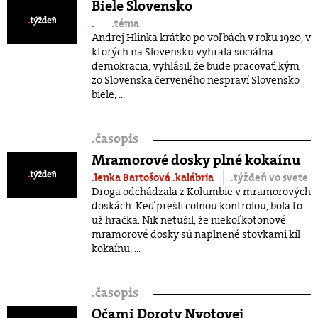
Biele Slovensko
.
.téma
Andrej Hlinka krátko po voľbách v roku 1920, v
ktorých na Slovensku vyhrala sociálna
demokracia, vyhlásil, že bude pracovať, kým
zo Slovenska červeného nespraví Slovensko
biele, ...
.
časopis
Mramorové dosky plné kokaínu
.lenka Bartošová
.kalábria
.týždeň vo svete
Droga odchádzala z Kolumbie v mramorových
doskách. Keď prešli colnou kontrolou, bola to
už hračka. Nik netušil, že niekoľkotonové
mramorové dosky sú naplnené stovkami kíl
kokaínu, ...
.
časopis
Očami Doroty Nvotovej