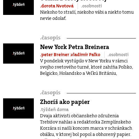
.dorota Nvotová
.osobnosti
Niekoho to straší, niekoho vábi a niekto tomu
nevie odolať.
.
časopis
New York Petra Breinera
.peter Breiner
.vladimír Palko
.osobnosti
V pondelok vystúpilo v New Yorku v rámci
svojho svetového turné, ktoré zahŕňa Poľsko,
Belgicko, Holandsko a Veľkú Britániu,
.
časopis
Zhoríš ako papier
.týždeň doma
Dvaja aktivisti občianskeho združenia
Trebišov nahlas a redaktorka Zemplínskeho
Korzára si našli koncom marca v schránkach
obálku, v ktorej bol popol a obhorený papier.