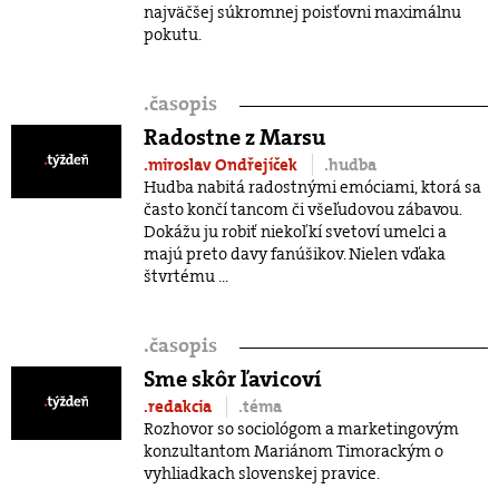
najväčšej súkromnej poisťovni maximálnu
pokutu.
.
časopis
Radostne z Marsu
.miroslav Ondřejíček
.hudba
Hudba nabitá radostnými emóciami, ktorá sa
často končí tancom či všeľudovou zábavou.
Dokážu ju robiť niekoľkí svetoví umelci a
majú preto davy fanúšikov. Nielen vďaka
štvrtému ...
.
časopis
Sme skôr ľavicoví
.redakcia
.téma
Rozhovor so sociológom a marketingovým
konzultantom Mariánom Timorackým o
vyhliadkach slovenskej pravice.