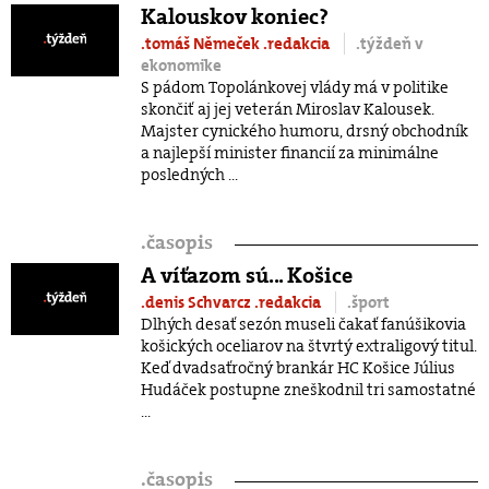
Kalouskov koniec?
.tomáš Němeček
.redakcia
.týždeň v
ekonomike
S pádom Topolánkovej vlády má v politike
skončiť aj jej veterán Miroslav Kalousek.
Majster cynického humoru, drsný obchodník
a najlepší minister financií za minimálne
posledných ...
.
časopis
A víťazom sú... Košice
.denis Schvarcz
.redakcia
.šport
Dlhých desať sezón museli čakať fanúšikovia
košických oceliarov na štvrtý extraligový titul.
Keď dvadsaťročný brankár HC Košice Július
Hudáček postupne zneškodnil tri samostatné
...
.
časopis