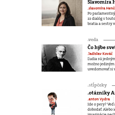
Slavomíra H
.slavomíra Hen
Po parlamentnýc
22 dialóg s touto
bratia a sestry v 
.
veda
Čo hýbe sv
.ladislav Kováč
Ľudia sú jedným
možno jediným ž
uvedomovať si v
.
stĺpčeky
.otázniky 
.anton Vydra
Ide o pery? Veď
dobodať. Alebo i
imaginácie nech