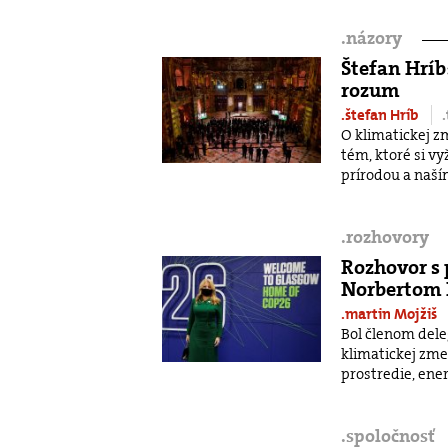
.
názory
Štefan Hríb
rozum
.štefan Hríb
O klimatickej zm
tém, ktoré si v
prírodou a naší
.
rozhovory
Rozhovor s
Norbertom 
.martin Mojžiš
Bol členom dele
klimatickej zme
prostredie, ener
.
spoločnosť