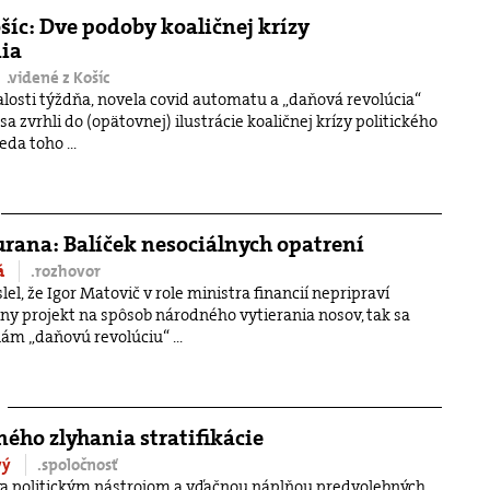
ošíc: Dve podoby koaličnej krízy
ia
.videné z Košíc
losti týždňa, novela covid automatu a „daňová revolúcia“
sa zvrhli do (opätovnej) ilustrácie koaličnej krízy politického
da toho ...
rana: Balíček nesociálnych opatrení
vá
.rozhovor
lel, že Igor Matovič v role ministra financií nepripraví
ny projekt na spôsob národného vytierania nosov, tak sa
 nám „daňovú revolúciu“ ...
ného zlyhania stratifikácie
vý
.spoločnosť
va politickým nástrojom a vďačnou náplňou predvolebných