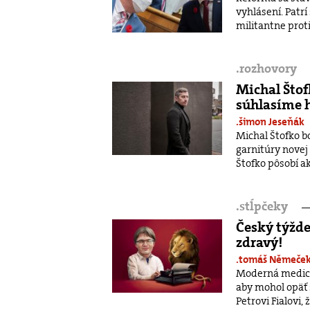
vyhlásení. Patrí
militantne proti
.
rozhovory
Michal Štof
súhlasíme 
.šimon Jeseňák
Michal Štofko b
garnitúry novej
Štofko pôsobí ak
.
stĺpčeky
Český týžd
zdravý!
.tomáš Němeče
Moderná medicín
aby mohol opäť
Petrovi Fialovi, 