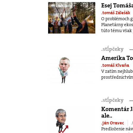
Esej Tomáša
.tomáš Zálešák
O problémoch gl
Planetárny ekos
túto tému však p
.
stĺpčeky
Amerika To
.tomáš Klvaňa
V zatím nejhlubš
prostřednictvím
.
stĺpčeky
Komentár J
ale..
.ján Oravec
Predloženie ná