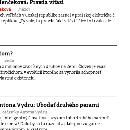
enčeková: Pravda víťazí
čeková
.názor
h voľbách v Českej republike zaznel v pražskej električke č.
 replikou: „Ty vole, ta pravda fakt vítězí.“ Síce to trvalo, ale
...
etom?
.veda
 z miliónov živočíšnych druhov na Zemi. Človek je však
ivočíchom, v evolúcii ktorého sa vynorila schopnosť
lastnú existenciu.
Antona Vydru: Ubodať druhého perami
.otázniky Antona Vydru
 aj inteligentný človek vie jazykom toho druhého na smrť
de o perá? Dalo by sa to rozvíjať aj ďalej, no vulgárne
ajme bokom. V krátkom ...