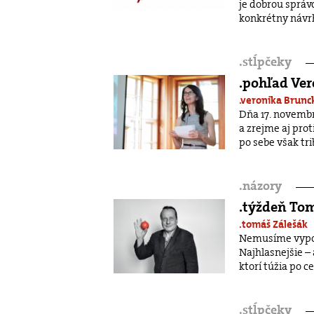
je dobrou správ
konkrétny návrh 
.
stĺpčeky
.pohľad Ver
.veronika Brun
Dňa 17. novemb
a zrejme aj pro
po sebe však trib
.
názory
.týždeň Tom
.tomáš Zálešák
Nemusíme vypočí
Najhlasnejšie – 
ktorí túžia po ce
.
stĺpčeky