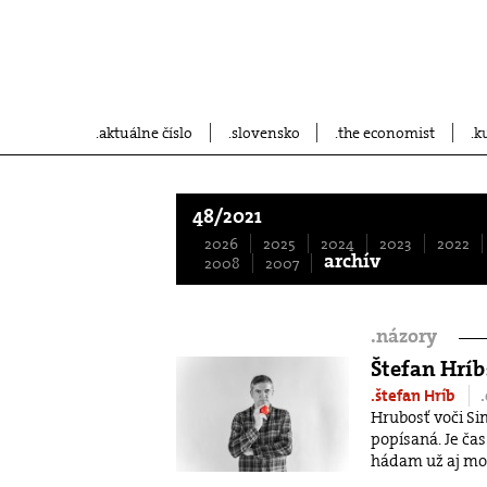
aktuálne číslo
slovensko
the economist
k
48/2021
2026
2025
2024
2023
2022
archív
2008
2007
.
názory
Štefan Hríb
.štefan Hríb
Hrubosť voči Si
popísaná. Je čas
hádam už aj mož