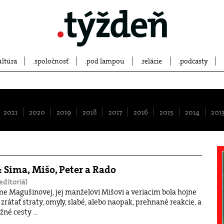
ultúra
spoločnosť
pod lampou
relácie
podcasty
2021
2020
2019
2018
2017
2016
2015
2014
201
: Sima, Mišo, Peter a Rado
.editoriál
me Magušinovej, jej manželovi Mišovi a veriacim bola hojne
 zrátať straty, omyly, slabé, alebo naopak, prehnané reakcie, a
né cesty ...