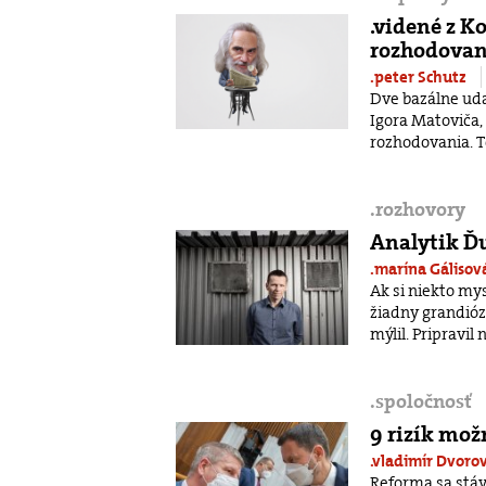
.videné z K
rozhodovan
.peter Schutz
Dve bazálne uda
Igora Matoviča, 
rozhodovania. Te
.
rozhovory
Analytik Ďu
.marína Gáliso
Ak si niekto mys
žiadny grandióz
mýlil. Pripravil
.
spoločnosť
9 rizík mož
.vladimír Dvoro
Reforma sa stá