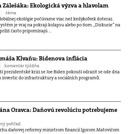
 Zálešáka: Ekologická výzva a hlavolam
.téma
obálnej ekológie počúvame viac než kedykoľvek doteraz.
ystém je vraj na pokraji kolapsu alebo po ňom. „Diskusie“ na
ríliš často pripomínajú ...
máša Klvaňu: Bidenova inflácia
.komentár týždňa
í prezidentské krizi se Joe Biden pokouší odrazit se ode dna
 investic do infrastruktury a sociálních programů.
ána Oravca: Daňovú revolúciu potrebujeme
.iný pohľad
vrhu daňovej reformy ministrom financií Igorom Matovičom