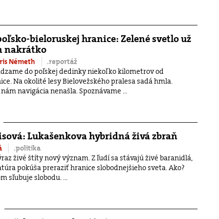
poľsko-bieloruskej hranice: Zelené svetlo už
n nakrátko
oris Németh
.reportáž
ádzame do poľskej dedinky niekoľko kilometrov od
ice. Na okolité lesy Bielovežského pralesa sadá hmla.
nám navigácia nenašla. Spoznávame ...
isová: Lukašenkova hybridná živá zbraň
vá
.politika
az živé štíty nový význam. Z ľudí sa stávajú živé baranidlá,
atúra pokúša preraziť hranice slobodnejšieho sveta. Ako?
m sľubuje slobodu. ...