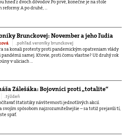
ou hneď z dvoch dôvodov. Po prvé, konečne je na stole
reformy. A po druhé, ...
oniky Brunckovej: November a jeho ľudia
cková
.pohľad veroniky brunckovej
ra sa konali protesty proti pandemickým opatreniam vlády
ti pandémii samej. Ktovie, proti čomu vlastne? Už druhý rok
úny v uliciach ...
áša Zálešáka: Bojovníci proti „totalite“
.týždeň
tavať štatistiky návštevnosti jednotlivých akcií.
a svojím spôsobom najzrozumiteľnejšie – sa totiž prejavili tí,
ste späť.