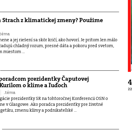
: Strach z klimatickej zmeny? Použime
.téma
ene a jej riešení sa skôr kričí, ako hovorí. Je pritom len málo
yžadujú chladný rozum, presné dáta a pokoru pred svetom,
m miestom ...
 poradcom prezidentky Čaputovej
4
Kurilom o klíme a ľuďoch
2
.téma
gácie prezidentky SR na tohtoročnej Konferencii OSN o
ne v Glasgowe. Ako poradca prezidentky pre životné
getiku, zmenu klímy a podnikateľské ...