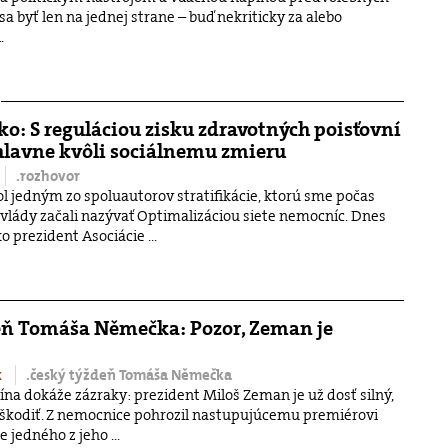
 sa byť len na jednej strane – buď nekriticky za alebo
.
ko: S reguláciou zisku zdravotných poisťovní
hlavne kvôli sociálnemu zmieru
.rozhovor
ol jedným zo spoluautorov stratifikácie, ktorú sme počas
 vlády začali nazývať Optimalizáciou siete nemocníc. Dnes
o prezident Asociácie ...
eň Tomáša Němečka: Pozor, Zeman je
k
.český týždeň Tomáša Němečka
a dokáže zázraky: prezident Miloš Zeman je už dosť silný,
 škodiť. Z nemocnice pohrozil nastupujúcemu premiérovi
že jedného z jeho ...