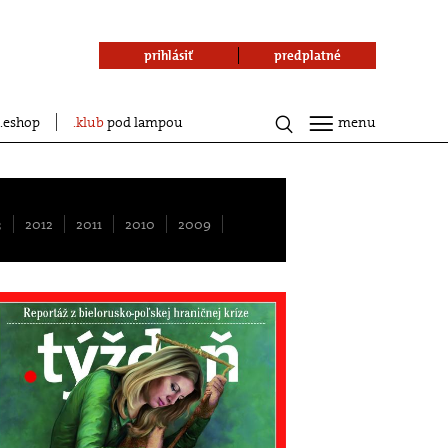
prihlásiť
predplatné
eshop
klub
pod lampou
menu
3
2012
2011
2010
2009