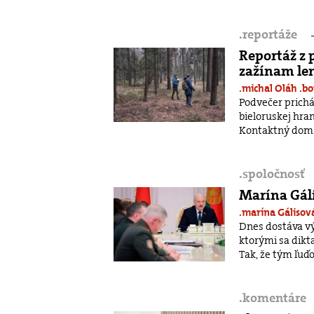
.
reportáže
Reportáž z 
zažínam le
.michal Oláh
.b
Podvečer prich
bieloruskej hran
Kontaktný dom 
.
spoločnosť
Marína Gál
.marína Gáliso
Dnes dostáva výr
ktorými sa dikt
Tak, že tým ľuďo
.
komentáre