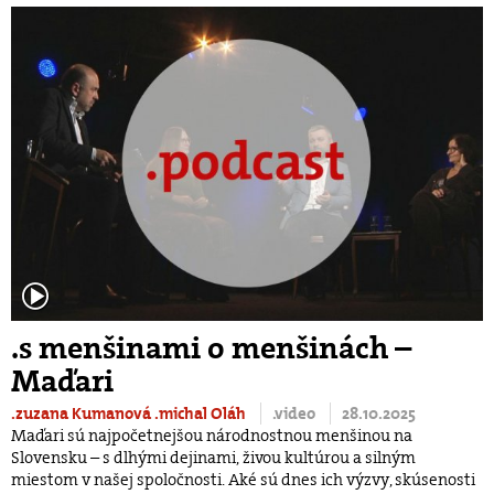
.s menšinami o menšinách –
Maďari
.zuzana Kumanová
.michal Oláh
.video
28.10.2025
Maďari sú najpočetnejšou národnostnou menšinou na
Slovensku – s dlhými dejinami, živou kultúrou a silným
miestom v našej spoločnosti. Aké sú dnes ich výzvy, skúsenosti