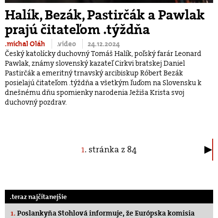
Halík, Bezák, Pastirčák a Pawlak
prajú čitateľom .týždňa
.michal Oláh
.video
24.12.2024
Český katolícky duchovný Tomáš Halík, poľský farár Leonard
Pawlak, známy slovenský kazateľ Cirkvi bratskej Daniel
Pastirčák a emeritný trnavský arcibiskup Róbert Bezák
posielajú čitateľom .týždňa a všetkým ľuďom na Slovensku k
dnešnému dňu spomienky narodenia Ježiša Krista svoj
duchovný pozdrav.
1
. stránka z 84
.teraz najčítanejšie
1.
Poslankyňa Stohlová informuje, že Európska komisia