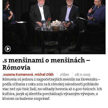
.s menšinami o menšinách –
Rómovia
.zuzana Kumanová
.michal Oláh
.video
08.11.2025
Rómovia sú jednou z najpočetnejších menšín na Slovensku –
podľa sčítania z roku 2021 sa k rómskej národnosti prihlásilo
viac než 156-tisíc ľudí, no odhady hovoria až o 400-tisícoch. Ich
kultúra, jazyk aj identita prechádzajú výrazným vývojom, o
ktorom sa budeme rozprávať.