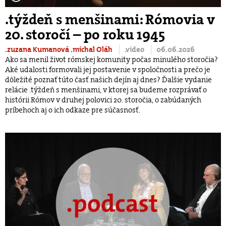
.týždeň s menšinami: Rómovia v
20. storočí – po roku 1945
.zuzana Kumanová
.michal Oláh
.video
06.06.2026
Ako sa menil život rómskej komunity počas minulého storočia?
Aké udalosti formovali jej postavenie v spoločnosti a prečo je
dôležité poznať túto časť našich dejín aj dnes? Ďalšie vydanie
relácie .týždeň s menšinami, v ktorej sa budeme rozprávať o
histórii Rómov v druhej polovici 20. storočia, o zabúdaných
príbehoch aj o ich odkaze pre súčasnosť.