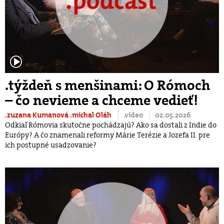
.týždeň s menšinami: O Rómoch
– čo nevieme a chceme vedieť!
.zuzana Kumanová
.michal Oláh
.video
02.05.2026
Odkiaľ Rómovia skutočne pochádzajú? Ako sa dostali z Indie do
Európy? A čo znamenali reformy Márie Terézie a Jozefa II. pre
ich postupné usadzovanie?