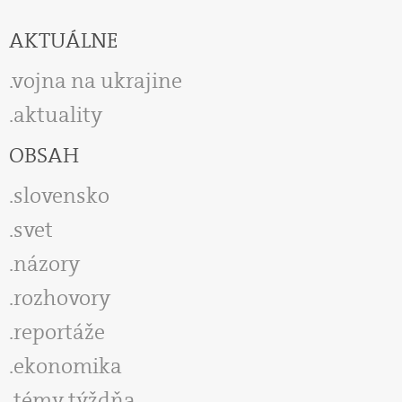
AKTUÁLNE
vojna na ukrajine
aktuality
OBSAH
slovensko
svet
názory
rozhovory
reportáže
ekonomika
témy týždňa