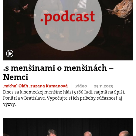
.s menšinami o menšinách –
Nemci
.michal Oláh
.zuzana Kumanová
.video
25.11.2025
Dnes sa k nemeckej menšine hlási 5 186 ľudí, najmä na Spiši,
Ponitrí a v Bratislave. Vypočujte si ich príbehy, súčasnosť aj
výzvy.