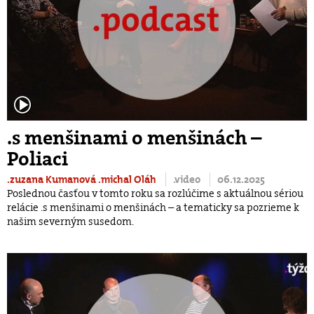
.s menšinami o menšinách –
Poliaci
.zuzana Kumanová
.michal Oláh
.video
06.12.2025
Poslednou časťou v tomto roku sa rozlúčime s aktuálnou sériou
relácie .s menšinami o menšinách – a tematicky sa pozrieme k
našim severným susedom.