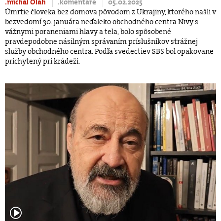
.michal Oláh
.komentáre
05.02.2025
Úmrtie človeka bez domova pôvodom z Ukrajiny, ktorého našli v
bezvedomí 30. januára neďaleko obchodného centra Nivy s
vážnymi poraneniami hlavy a tela, bolo spôsobené
pravdepodobne násilným správaním príslušníkov strážnej
služby obchodného centra. Podľa svedectiev SBS bol opakovane
prichytený pri krádeži.