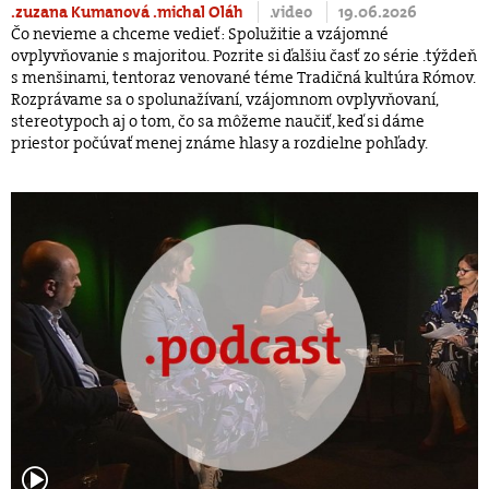
.zuzana Kumanová
.michal Oláh
.video
19.06.2026
Čo nevieme a chceme vedieť: Spolužitie a vzájomné
ovplyvňovanie s majoritou. Pozrite si ďalšiu časť zo série .týždeň
s menšinami, tentoraz venované téme Tradičná kultúra Rómov.
Rozprávame sa o spolunažívaní, vzájomnom ovplyvňovaní,
stereotypoch aj o tom, čo sa môžeme naučiť, keď si dáme
priestor počúvať menej známe hlasy a rozdielne pohľady.