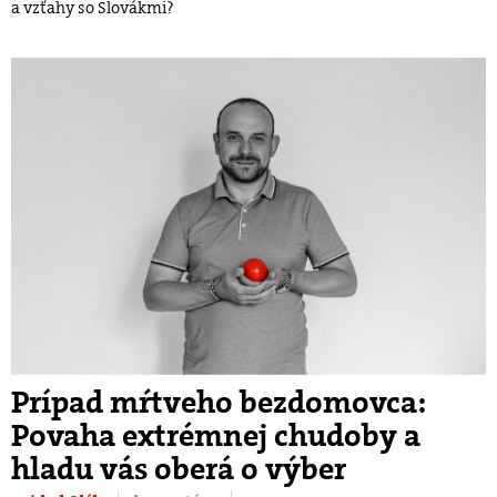
a vzťahy so Slovákmi?
Prípad mŕtveho bezdomovca:
Povaha extrémnej chudoby a
hladu vás oberá o výber