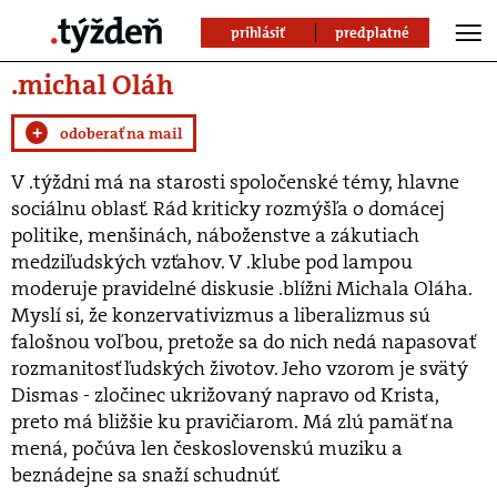
prihlásiť
predplatné
.michal Oláh
+
odoberať na mail
V .týždni má na starosti spoločenské témy, hlavne
sociálnu oblasť. Rád kriticky rozmýšľa o domácej
politike, menšinách, náboženstve a zákutiach
medziľudských vzťahov. V .klube pod lampou
moderuje pravidelné diskusie .blížni Michala Oláha.
Myslí si, že konzervativizmus a liberalizmus sú
falošnou voľbou, pretože sa do nich nedá napasovať
rozmanitosť ľudských životov. Jeho vzorom je svätý
Dismas - zločinec ukrižovaný napravo od Krista,
preto má bližšie ku pravičiarom. Má zlú pamäť na
mená, počúva len československú muziku a
beznádejne sa snaží schudnúť.