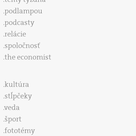
podlampou
podcasty
relácie
spoločnosť
the economist
kultúra
stĺpčeky
veda
šport
fototémy