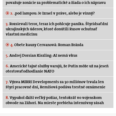
považuje zonácie za problematické a žiada o ich nápravu
2.
.pod lampou: Je Izrael v práve, alebo je vinný?
3.
Rozsievali teror, teraz ich pohlcuje panika. Štyridsať dní
ukrajinských úderov, ktoré donútili Rusov ochutnať
vlastnú medicínu
4.
Obete kauzy Cervanová: Roman Brázda
5.
Andrej Dorsian Kiszling: AI nemá vkus
6.
Americké tajné služby varujú, že Putin môže už na jeseň
otestovať odhodlanie NATO
7.
Výzva MIRRI Developments za 30 miliónov trvala len
štyri pracovné dni, Remišová podáva trestné oznámenie
8.
Vypukol ďalší veľký požiar, tentokrát vo vojenskom
obvode na Záhorí. Na mieste prebieha intenzívny zásah