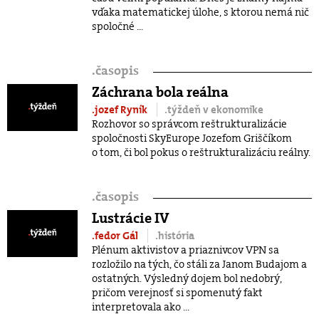
vďaka matematickej úlohe, s ktorou nemá nič
spoločné ...
.
časopis
Záchrana bola reálna
.jozef Ryník
.týždeň v ekonomike
Rozhovor so správcom reštrukturalizácie
spoločnosti SkyEurope Jozefom Griščíkom
o tom, či bol pokus o reštrukturalizáciu reálny.
.
časopis
Lustrácie IV
.fedor Gál
.história
Plénum aktivistov a priaznivcov VPN sa
rozložilo na tých, čo stáli za Janom Budajom a
ostatných. Výsledný dojem bol nedobrý,
pričom verejnosť si spomenutý fakt
interpretovala ako ...