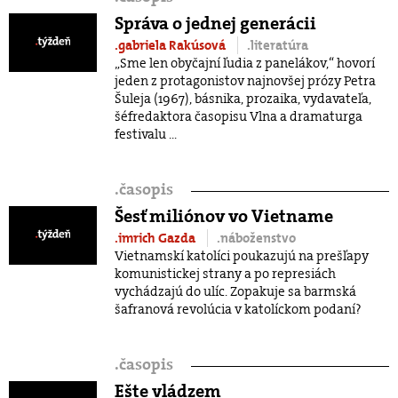
Správa o jednej generácii
.gabriela Rakúsová
.literatúra
„Sme len obyčajní ľudia z panelákov,“ hovorí
jeden z protagonistov najnovšej prózy Petra
Šuleja (1967), básnika, prozaika, vydavateľa,
šéfredaktora časopisu Vlna a dramaturga
festivalu ...
.
časopis
Šesť miliónov vo Vietname
.imrich Gazda
.náboženstvo
Vietnamskí katolíci poukazujú na prešľapy
komunistickej strany a po represiách
vychádzajú do ulíc. Zopakuje sa barmská
šafranová revolúcia v katolíckom podaní?
.
časopis
Ešte vládzem