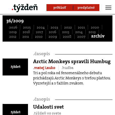
prihlásiť
predplatné
36/2009
2026
2025
2024
2023
2022
2021
2020
2019
2018
2017
2016
2015
2014
2013
archív
2012
2011
2010
2009
2008
2007
.
časopis
Arctic Monkeys spravili Humbug
.matej Lauko
.hudba
Tri a pol roka od fenomenálneho debutu
prichádzajú Arctic Monkeys s treťou platňou.
Vyzretejší a s ťažším zvukom.
.
časopis
Udalosti svet
.týždeň vo svete