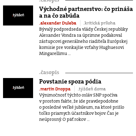
Východné partnerstvo: čo prináša
a na čo zabúda
.alexander Duleba
.kritická príloha
Bývalý podpredseda vlády Českej republiky
Alexander Vondra sa úprimne poďakoval
zástupcovi generálneho riaditeľa Európskej
komisie pre vonkajšie vzťahy Hughuesovi
Mingarellimu ...
.
časopis
Povstanie spoza pódia
.martin Droppa
.týždeň doma
Výnimočnosť týchto osláv SNP spočíva
v prostom fakte, že ide pravdepodobne
o posledné veľké jubileum, na ktoré prišlo
toľko priamych účastníkov bojov. Čas je
neúprosný. O päť rokov ...