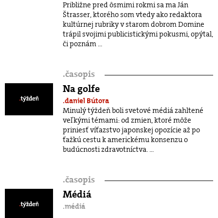
Približne pred ôsmimi rokmi sa ma Ján
Štrasser, ktorého som vtedy ako redaktora
kultúrnej rubriky v starom dobrom Domine
trápil svojimi publicistickými pokusmi, opýtal,
či poznám ...
.
časopis
Na golfe
.daniel Bútora
Minulý týždeň boli svetové médiá zahltené
veľkými témami: od zmien, ktoré môže
priniesť víťazstvo japonskej opozície až po
ťažkú cestu k americkému konsenzu o
budúcnosti zdravotníctva. ...
.
časopis
Médiá
.médiá