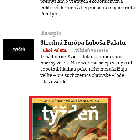
premýšľam o všetkých ekonomických a
politických zmenách v priebehu môjho života.
Predtým, ...
.
časopis
Stredná Európa Luboša Palatu
.luboš Palata
.týždeň vo svete
Je nádherne. Svieti slnko, od mora vanie
mierny vetrík. Na obzore sa belejú skaly nad
Sopotmi, hladinu pokojného mora križujú
veľké – pre suchozemca obrovské – lode.
Ukazovatele ...