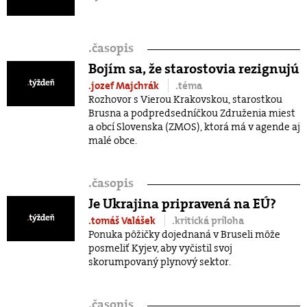
.
časopis
Bojím sa, že starostovia rezignujú
.jozef Majchrák
.téma
Rozhovor s Vierou Krakovskou, starostkou
Brusna a podpredsedníčkou Združenia miest
a obcí Slovenska (ZMOS), ktorá má v agende aj
malé obce.
.
časopis
Je Ukrajina pripravená na EÚ?
.tomáš Valášek
.kritická príloha
Ponuka pôžičky dojednaná v Bruseli môže
posmeliť Kyjev, aby vyčistil svoj
skorumpovaný plynový sektor.
.
časopis