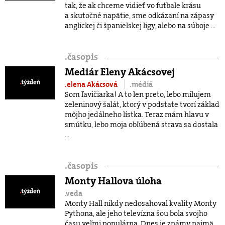
tak, že ak chceme vidieť vo futbale krásu
a skutočné napätie, sme odkázaní na zápasy
anglickej či španielskej ligy, alebo na súboje ...
.
časopis
Mediár Eleny Akácsovej
.elena Akácsová
.médiá
Som ľavičiarka! A to len preto, lebo milujem
zeleninový šalát, ktorý v podstate tvorí základ
môjho jedálneho lístka. Teraz mám hlavu v
smútku, lebo moja obľúbená strava sa dostala
...
.
časopis
Monty Hallova úloha
.veda
Monty Hall nikdy nedosahoval kvality Monty
Pythona, ale jeho televízna šou bola svojho
času veľmi populárna. Dnes je známy najmä