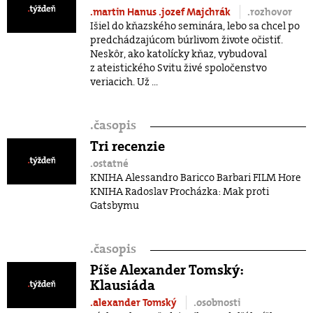
.martin Hanus
.jozef Majchrák
.rozhovor
Išiel do kňazského seminára, lebo sa chcel po
predchádzajúcom búrlivom živote očistiť.
Neskôr, ako katolícky kňaz, vybudoval
z ateistického Svitu živé spoločenstvo
veriacich. Už ...
.
časopis
Tri recenzie
.ostatné
KNIHA Alessandro Baricco Barbari FILM Hore
KNIHA Radoslav Procházka: Mak proti
Gatsbymu
.
časopis
Píše Alexander Tomský:
Klausiáda
.alexander Tomský
.osobnosti