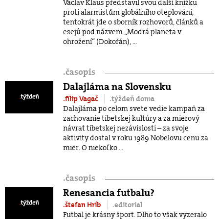
Václav Klaus představil svou další knížku
proti alarmistům globálního oteplování,
tentokrát jde o sborník rozhovorů, článků a
esejů pod názvem „Modrá planeta v
ohrožení“ (Dokořán), ...
.
časopis
Dalajláma na Slovensku
.filip Vagač
.týždeň doma
Dalajláma po celom svete vedie kampaň za
zachovanie tibetskej kultúry a za mierový
návrat tibetskej nezávislosti – za svoje
aktivity dostal v roku 1989 Nobelovu cenu za
mier. O niekoľko ...
.
časopis
Renesancia futbalu?
.štefan Hríb
.editorial
Futbal je krásny šport. Dlho to však vyzeralo