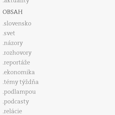
aktuality
OBSAH
slovensko
svet
názory
rozhovory
reportáže
ekonomika
témy týždňa
podlampou
podcasty
relácie