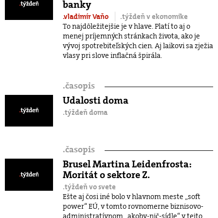
banky
.vladimír Vaňo
.týždeň v ekonomike
To najdôležitejšie je v hlave. Platí to aj o
menej príjemných stránkach života, ako je
vývoj spotrebiteľských cien. Aj laikovi sa zježia
vlasy pri slove inflačná špirála.
.
časopis
Udalosti doma
.týždeň doma
.
časopis
Brusel Martina Leidenfrosta:
Moritát o sektore Z.
.týždeň vo svete
Ešte aj čosi iné bolo v hlavnom meste „soft
power“ EÚ, v tomto rovnomerne biznisovo-
administratívnom „akoby-nič-sídle“ v tejto