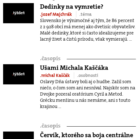
Dedinky na vymretie?
.jozef Majchrák
.téma
Slovensko je výnimočné aj tým, že 86 percent
z 2 928 obcí má menej ako dvetisíc obyvateľov.
Malé dedinky, ktoré si často idealizujeme pre
lacný život a čistú prírodu, však vymierajú. ...
.
časopis
Ušami Michala Kaščáka
.michal Kaščák
.osobnosti
Oslavy Dňa ústavy boli aj o hudbe. Zažil som
niečo, o čom som ani nesníval. Najskôr som na
Dvojke pozeral oratórium Cyril a Metod.
Grécku menšinu u nás nemáme, ani s touto
krajinou ...
.
časopis
Červík, ktorého sa boja centrálne