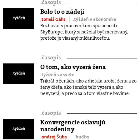
.
časopis
Bolo to o nádeji
.tomáš Gális
.týždeň v ekonomike
Rozhovor s pracovníkom spoločnosti
SkyEurope, ktorý si neželal byť menovaný,
pretože je viazaný mlčanlivosťou.
.
časopis
O tom, ako vyzerá žena
.týždeň vo svete
Trikrát o ženách: ako z dieťaťa urobiť ženu a zo
ženy dieťa, ako ženské telo vyzerá a ako
nevyzerá, a prečo sa o tom vlastne bavíme.
.
časopis
Konvergencie oslavujú
narodeniny
.andrej Šuba
.hudba