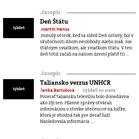
.
časopis
Deň Štátu
.martin Hanus
.minulý utorok, keď sa slávil Deň ústavy, bol v
skutočnosti dňom neslobody. Alebo inak: nie
štátnym sviatkom, ale sviatkom štátu. V ten
deň totiž začali na našom území platiť tri ...
.
časopis
Taliansko verzus UNHCR
.lenka Bartošová
.týždeň vo svete
Pozerať taliansku televíziu bolo donedávna
ako zlý sen. Hlavné správy otvárali
informáciou o stovke utečencov na loďke,
ktorá je vhodná tak pre desať ľudí.
Nasledovala informácia ...