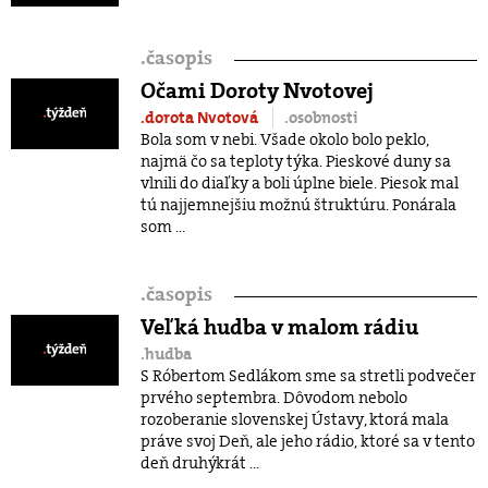
.
časopis
Očami Doroty Nvotovej
.dorota Nvotová
.osobnosti
Bola som v nebi. Všade okolo bolo peklo,
najmä čo sa teploty týka. Pieskové duny sa
vlnili do diaľky a boli úplne biele. Piesok mal
tú najjemnejšiu možnú štruktúru. Ponárala
som ...
.
časopis
Veľká hudba v malom rádiu
.hudba
S Róbertom Sedlákom sme sa stretli podvečer
prvého septembra. Dôvodom nebolo
rozoberanie slovenskej Ústavy, ktorá mala
práve svoj Deň, ale jeho rádio, ktoré sa v tento
deň druhýkrát ...