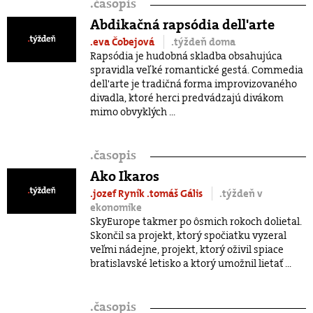
.
časopis
Abdikačná rapsódia dell'arte
.eva Čobejová
.týždeň doma
Rapsódia je hudobná skladba obsahujúca
spravidla veľké romantické gestá. Commedia
dell'arte je tradičná forma improvizovaného
divadla, ktoré herci predvádzajú divákom
mimo obvyklých ...
.
časopis
Ako Ikaros
.jozef Ryník
.tomáš Gális
.týždeň v
ekonomike
SkyEurope takmer po ôsmich rokoch dolietal.
Skončil sa projekt, ktorý spočiatku vyzeral
veľmi nádejne, projekt, ktorý oživil spiace
bratislavské letisko a ktorý umožnil lietať ...
.
časopis