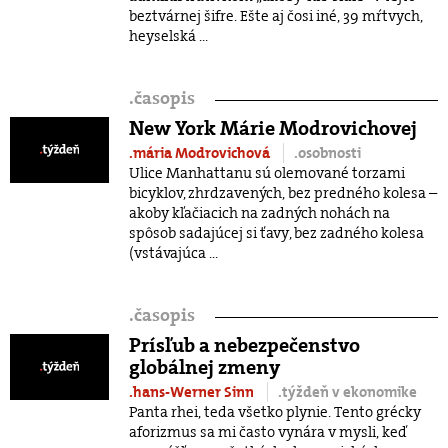
beztvárnej šifre. Ešte aj čosi iné, 39 mŕtvych,
heyselská ...
.
časopis
New York Márie Modrovichovej
.mária Modrovichová
.osobnosti
Ulice Manhattanu sú olemované torzami
bicyklov, zhrdzavených, bez predného kolesa –
akoby kľačiacich na zadných nohách na
spôsob sadajúcej si ťavy, bez zadného kolesa
(vstávajúca ...
.
časopis
Prísľub a nebezpečenstvo
globálnej zmeny
.hans-Werner Sinn
.týždeň v ekonomike
Panta rhei, teda všetko plynie. Tento grécky
aforizmus sa mi často vynára v mysli, keď