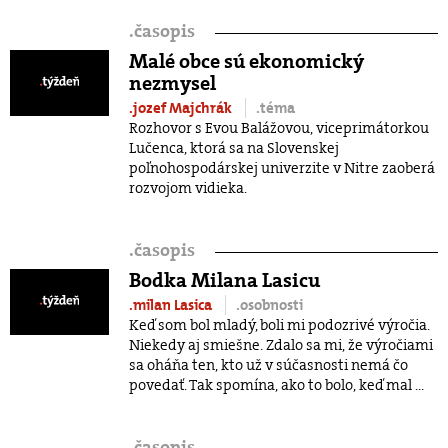
.
časopis
Malé obce sú ekonomický
nezmysel
.jozef Majchrák
.téma
Rozhovor s Evou Balážovou, viceprimátorkou
Lučenca, ktorá sa na Slovenskej
poľnohospodárskej univerzite v Nitre zaoberá
rozvojom vidieka.
.
časopis
Bodka Milana Lasicu
.milan Lasica
.osobnosti
Keď som bol mladý, boli mi podozrivé výročia.
Niekedy aj smiešne. Zdalo sa mi, že výročiami
sa oháňa ten, kto už v súčasnosti nemá čo
povedať. Tak spomína, ako to bolo, keď mal ...
.
časopis