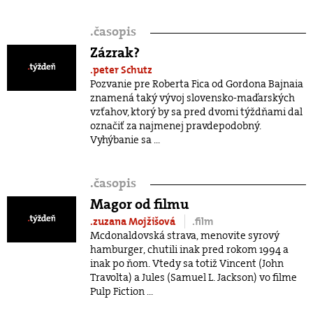
.
časopis
Zázrak?
.peter Schutz
Pozvanie pre Roberta Fica od Gordona Bajnaia
znamená taký vývoj slovensko-maďarských
vzťahov, ktorý by sa pred dvomi týždňami dal
označiť za najmenej pravdepodobný.
Vyhýbanie sa ...
.
časopis
Magor od filmu
.zuzana Mojžišová
.film
Mcdonaldovská strava, menovite syrový
hamburger, chutili inak pred rokom 1994 a
inak po ňom. Vtedy sa totiž Vincent (John
Travolta) a Jules (Samuel L. Jackson) vo filme
Pulp Fiction ...