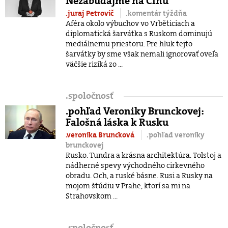
Nezabúdajme na Čínu
.juraj Petrovič
.komentár týždňa
Aféra okolo výbuchov vo Vrběticiach a
diplomatická šarvátka s Ruskom dominujú
mediálnemu priestoru. Pre hluk tejto
šarvátky by sme však nemali ignorovať oveľa
väčšie riziká zo ...
.
spoločnosť
.pohľad Veroniky Brunckovej:
Falošná láska k Rusku
.veronika Bruncková
.pohľad veroniky
brunckovej
Rusko. Tundra a krásna architektúra. Tolstoj a
nádherné spevy východného cirkevného
obradu. Och, a ruské básne. Rusi a Rusky na
mojom štúdiu v Prahe, ktorí sa mi na
Strahovskom ...
.
spoločnosť