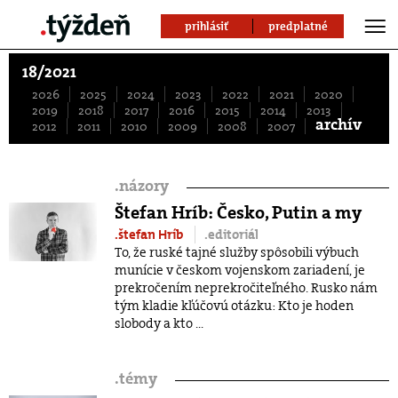
prihlásiť
predplatné
18/2021
2026
2025
2024
2023
2022
2021
2020
2019
2018
2017
2016
2015
2014
2013
archív
2012
2011
2010
2009
2008
2007
.
názory
Štefan Hríb: Česko, Putin a my
.štefan Hríb
.editoriál
To, že ruské tajné služby spôsobili výbuch
munície v českom vojenskom zariadení, je
prekročením neprekročiteľného. Rusko nám
tým kladie kľúčovú otázku: Kto je hoden
slobody a kto ...
.
témy