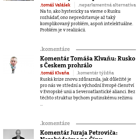
.tomáš Valášek
.neparlamentná alternatíva
Na to, ako hystericky sa vieme o Rusku
rozhádať, ono nepredstavuje až taký
komplikovaný problém, aspoň intelektuálne.
Problém je v realizácii.
.
komentáre
Komentár Tomáša Klvaňu: Rusko
s Českem prohrálo
.tomáš Klvaňa
.komentár týždňa
Ruská krize znovu zdůraznila, jak důležité je
pro nás ve střední a východní Evropě členství
v Evropské unii a Severoatlantické alianci. Bez
těchto struktur bychom putinskému režimu
...
.
komentáre
Komentár Juraja Petroviča: