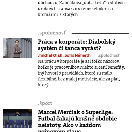
dôchodcu, Kaliňákova „doba kešu“ a státisíce
drobných transakcií s remeselníkmi či
krčmármi, z ktorých ...
.
spoločnosť
Práca v korporáte: Diabolský
systém či šanca vyrásť?
.michal Oláh
.boris Németh
.spoločnosť
Na prácu v korporáte je asi toľko názorov,
koľko je pracovníkov. Niekto si cení benefity,
iný hovorí o pravidlách, ktoré sú málo
flexibilné, bez malej motivácie, ale za plat,
ktorý ...
.
šport
Marcel Merčiak o Superlige:
Futbal čakajú krušné obdobie
neistoty. Ako v každom
vojnovom stave