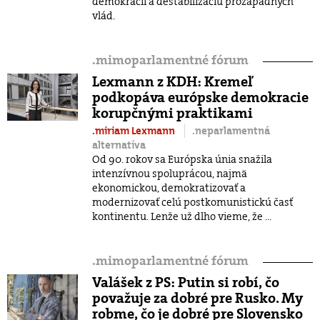
demokracií a destabilizáciu prozápadných
vlád.
.
mimoparlamentné fórum
Lexmann z KDH: Kremeľ
podkopáva európske demokracie
korupčnými praktikami
.miriam Lexmann
.neparlamentná
alternatíva
Od 90. rokov sa Európska únia snažila
intenzívnou spoluprácou, najmä
ekonomickou, demokratizovať a
modernizovať celú postkomunistickú časť
kontinentu. Lenže už dlho vieme, že ...
.
mimoparlamentné fórum
Valášek z PS: Putin si robí, čo
považuje za dobré pre Rusko. My
robme, čo je dobré pre Slovensko