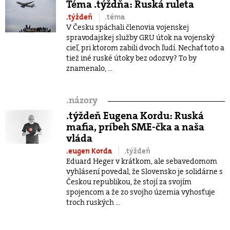
Téma .týždňa: Ruská ruleta
.týždeň
.téma
V Česku spáchali členovia vojenskej
spravodajskej služby GRU útok na vojenský
cieľ, pri ktorom zabili dvoch ľudí. Nechať toto a
tiež iné ruské útoky bez odozvy? To by
znamenalo, ...
.
názory
.týždeň Eugena Kordu: Ruská
mafia, príbeh SME-čka a naša
vláda
.eugen Korda
.týždeň
Eduard Heger v krátkom, ale sebavedomom
vyhlásení povedal, že Slovensko je solidárne s
Českou republikou, že stojí za svojím
spojencom a že zo svojho územia vyhosťuje
troch ruských ...