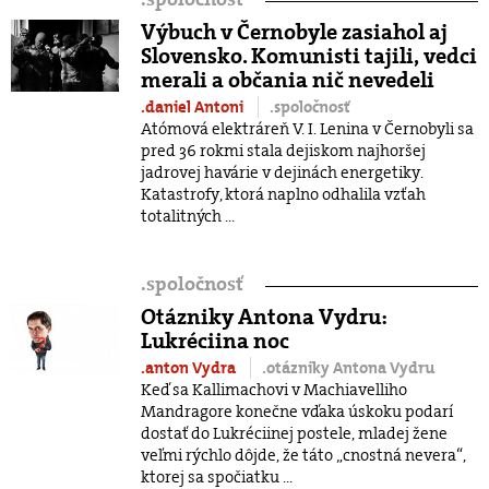
Výbuch v Černobyle zasiahol aj
Slovensko. Komunisti tajili, vedci
merali a občania nič nevedeli
.daniel Antoni
.spoločnosť
Atómová elektráreň V. I. Lenina v Černobyli sa
pred 36 rokmi stala dejiskom najhoršej
jadrovej havárie v dejinách energetiky.
Katastrofy, ktorá naplno odhalila vzťah
totalitných ...
.
spoločnosť
Otázniky Antona Vydru:
Lukréciina noc
.anton Vydra
.otázniky Antona Vydru
Keď sa Kallimachovi v Machiavelliho
Mandragore konečne vďaka úskoku podarí
dostať do Lukréciinej postele, mladej žene
veľmi rýchlo dôjde, že táto „cnostná nevera“,
ktorej sa spočiatku ...