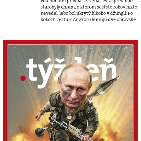
Pod nohami prašná červená cesta, pred ňou
starobylý chrám, o ktorom šesťsto rokov nikto
nevedel, lebo bol ukrytý hlboko v džungli. Po
bokoch cestu k Angkoru lemujú dve obrovské
...