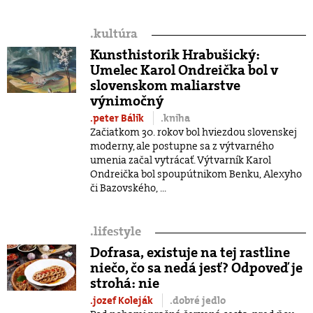
.
kultúra
Kunsthistorik Hrabušický:
Umelec Karol Ondreička bol v
slovenskom maliarstve
výnimočný
.peter Bálik
.kniha
Začiatkom 30. rokov bol hviezdou slovenskej
moderny, ale postupne sa z výtvarného
umenia začal vytrácať. Výtvarník Karol
Ondreička bol spoupútnikom Benku, Alexyho
či Bazovského, ...
.
lifestyle
Dofrasa, existuje na tej rastline
niečo, čo sa nedá jesť? Odpoveď je
strohá: nie
.jozef Koleják
.dobré jedlo