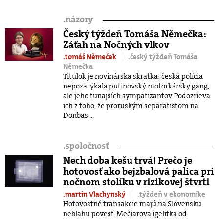
.
názory
Český týždeň Tomáša Němečka:
Záťah na Nočných vlkov
.tomáš Němeček
.český týždeň Tomáša
Němečka
Titulok je novinárska skratka: česká polícia
nepozatýkala putinovský motorkársky gang,
ale jeho tunajších sympatizantov. Podozrieva
ich z toho, že proruským separatistom na
Donbas ...
.
spoločnosť
Nech doba kešu trvá! Prečo je
hotovosť ako bejzbalová palica pri
nočnom stolíku v rizikovej štvrti
.martin Vlachynský
.týždeň v ekonomike
Hotovostné transakcie majú na Slovensku
neblahú povesť. Mečiarova igelitka od