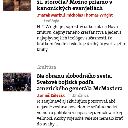
21. storočia? Možno priamo v
kanonických evanjeliách
.marek Markuš
.nicholas Thomas Wright
.teológia
N. T. Wright je popredný odborník na Novú
zmluvu, dejiny raného kresťanstva a jeden z
najvplyvnejších teológov súčasnosti. Po
krátkom úvode nasleduje druhý úryvok z jeho
knihy ...
.
kultúra
Na obranu slobodného sveta.
Svetové bojiská podľa
amerického generála McMastera
.tomáš Zálešák
.knižnica
Je zaujímavé aj skľučujúce pozorovať, aké
nejasné zostáva povedomie vzťahu medzi
vojnou a politikou v najväčšej demokratickej
veľmoci. Akoby vojenské velenie nemalo brať
do úvahy ...