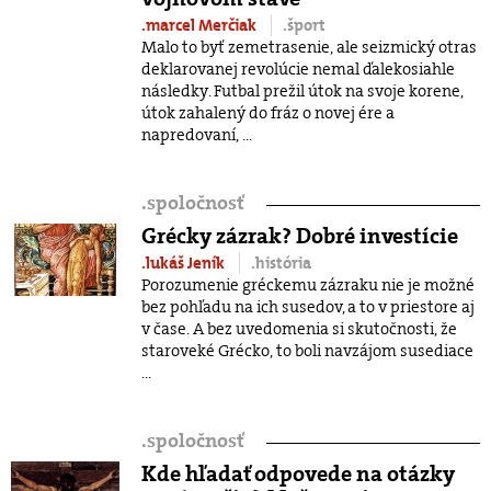
.marcel Merčiak
.šport
Malo to byť zemetrasenie, ale seizmický otras
deklarovanej revolúcie nemal ďalekosiahle
následky. Futbal prežil útok na svoje korene,
útok zahalený do fráz o novej ére a
napredovaní, ...
.
spoločnosť
Grécky zázrak? Dobré investície
.lukáš Jeník
.história
Porozumenie gréckemu zázraku nie je možné
bez pohľadu na ich susedov, a to v priestore aj
v čase. A bez uvedomenia si skutočnosti, že
staroveké Grécko, to boli navzájom susediace
...
.
spoločnosť
Kde hľadať odpovede na otázky