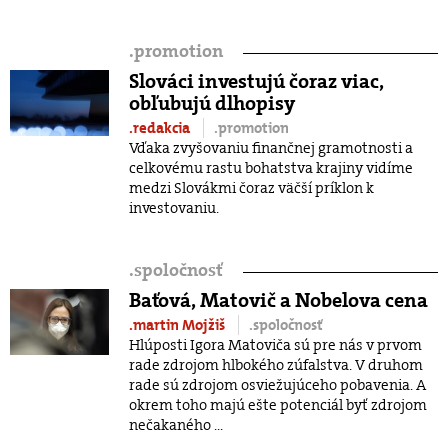
.
promotion
Slováci investujú čoraz viac,
obľubujú dlhopisy
.redakcia
.promotion
Vďaka zvyšovaniu finančnej gramotnosti a
celkovému rastu bohatstva krajiny vidíme
medzi Slovákmi čoraz väčší príklon k
investovaniu.
.
spoločnosť
Baťová, Matovič a Nobelova cena
.martin Mojžiš
.spoločnosť
Hlúposti Igora Matoviča sú pre nás v prvom
rade zdrojom hlbokého zúfalstva. V druhom
rade sú zdrojom osviežujúceho pobavenia. A
okrem toho majú ešte potenciál byť zdrojom
nečakaného ...