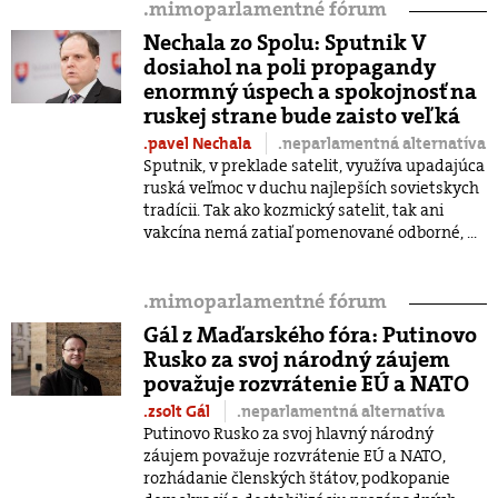
.
mimoparlamentné fórum
Nechala zo Spolu: Sputnik V
dosiahol na poli propagandy
enormný úspech a spokojnosť na
ruskej strane bude zaisto veľká
.pavel Nechala
.neparlamentná alternatíva
Sputnik, v preklade satelit, využíva upadajúca
ruská veľmoc v duchu najlepších sovietskych
tradícii. Tak ako kozmický satelit, tak ani
vakcína nemá zatiaľ pomenované odborné, ...
.
mimoparlamentné fórum
Gál z Maďarského fóra: Putinovo
Rusko za svoj národný záujem
považuje rozvrátenie EÚ a NATO
.zsolt Gál
.neparlamentná alternatíva
Putinovo Rusko za svoj hlavný národný
záujem považuje rozvrátenie EÚ a NATO,
rozhádanie členských štátov, podkopanie