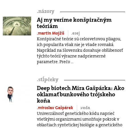
.
názory
Aj my veríme konšpiračným
teóriám
.martin Mojžiš
.esej
Konšpiračné teórie sú celosvetovou pliagou,
ich popularita však nie je všade rovnaká.
Napríklad na Slovensku dosahuje obľúbenosť
týchto teórií výrazne nadpriemerné
parametre. Prečo ...
.
stĺpčeky
Deep biotech Mira Gašpárka: Ako
oklamať bunkového trójskeho
koňa
.miroslav Gašpárek
.veda
Univerzálnosť genetického kódu naprieč
všetkými organizmami umožňuje pokrok v
oblastiach syntetickej biológie a genetického