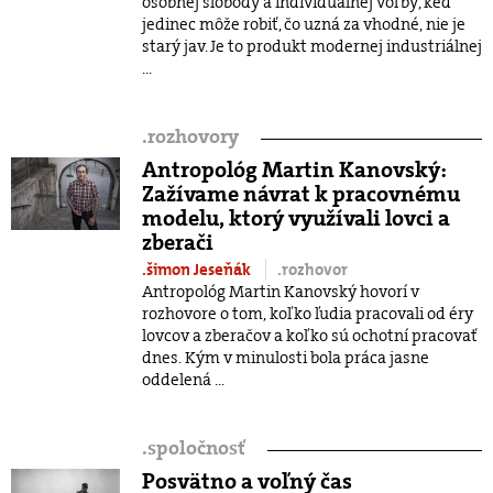
osobnej slobody a individuálnej voľby, keď
jedinec môže robiť, čo uzná za vhodné, nie je
starý jav. Je to produkt modernej industriálnej
...
.
rozhovory
Antropológ Martin Kanovský:
Zažívame návrat k pracovnému
modelu, ktorý využívali lovci a
zberači
.šimon Jeseňák
.rozhovor
Antropológ Martin Kanovský hovorí v
rozhovore o tom, koľko ľudia pracovali od éry
lovcov a zberačov a koľko sú ochotní pracovať
dnes. Kým v minulosti bola práca jasne
oddelená ...
.
spoločnosť
Posvätno a voľný čas