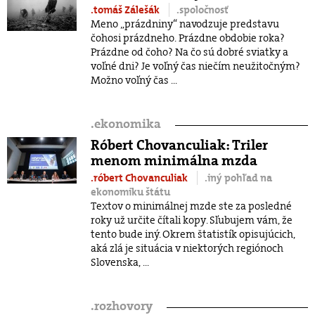
.tomáš Zálešák
.spoločnosť
Meno „prázdniny“ navodzuje predstavu
čohosi prázdneho. Prázdne obdobie roka?
Prázdne od čoho? Na čo sú dobré sviatky a
voľné dni? Je voľný čas niečím neužitočným?
Možno voľný čas ...
.
ekonomika
Róbert Chovanculiak: Triler
menom minimálna mzda
.róbert Chovanculiak
.iný pohľad na
ekonomiku štátu
Textov o minimálnej mzde ste za posledné
roky už určite čítali kopy. Sľubujem vám, že
tento bude iný. Okrem štatistík opisujúcich,
aká zlá je situácia v niektorých regiónoch
Slovenska, ...
.
rozhovory