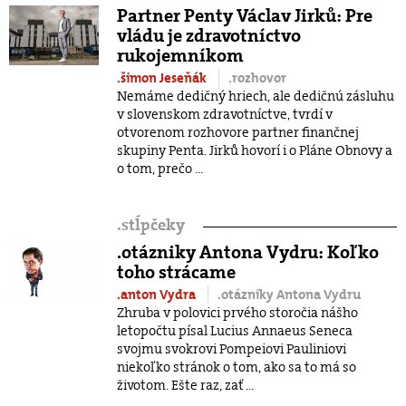
Partner Penty Václav Jirků: Pre
vládu je zdravotníctvo
rukojemníkom
.šimon Jeseňák
.rozhovor
Nemáme dedičný hriech, ale dedičnú zásluhu
v slovenskom zdravotníctve, tvrdí v
otvorenom rozhovore partner finančnej
skupiny Penta. Jirků hovorí i o Pláne Obnovy a
o tom, prečo ...
.
stĺpčeky
.otázniky Antona Vydru: Koľko
toho strácame
.anton Vydra
.otázniky Antona Vydru
Zhruba v polovici prvého storočia nášho
letopočtu písal Lucius Annaeus Seneca
svojmu svokrovi Pompeiovi Pauliniovi
niekoľko stránok o tom, ako sa to má so
životom. Ešte raz, zať ...