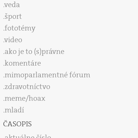
veda
šport
fototémy
video
ako je to (s)právne
komentáre
mimoparlamentné fórum
zdravotníctvo
meme/hoax
mladí
ČASOPIS
aktuálne číslo