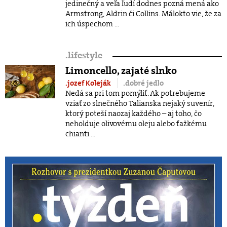
jedinečný a veľa ľudí dodnes pozná mená ako
Armstrong, Aldrin či Collins. Málokto vie, že za
ich úspechom ...
.
lifestyle
Limoncello, zajaté slnko
.jozef Koleják
.dobré jedlo
Nedá sa pri tom pomýliť. Ak potrebujeme
vziať zo slnečného Talianska nejaký suvenír,
ktorý poteší naozaj každého – aj toho, čo
neholduje olivovému oleju alebo ťažkému
chianti ...