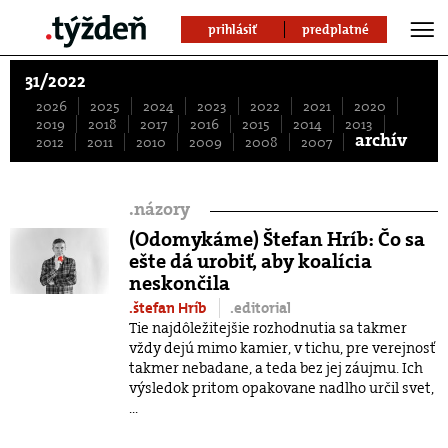
prihlásiť
predplatné
31/2022
2026
2025
2024
2023
2022
2021
2020
2019
2018
2017
2016
2015
2014
2013
archív
2012
2011
2010
2009
2008
2007
.
názory
(Odomykáme) Štefan Hríb: Čo sa
ešte dá urobiť, aby koalícia
neskončila
.štefan Hríb
.editorial
Tie najdôležitejšie rozhodnutia sa takmer
vždy dejú mimo kamier, v tichu, pre verejnosť
takmer nebadane, a teda bez jej záujmu. Ich
výsledok pritom opakovane nadlho určil svet,
...