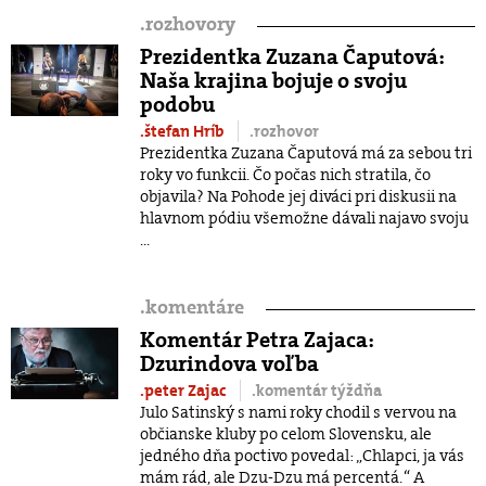
.
rozhovory
Prezidentka Zuzana Čaputová:
Naša krajina bojuje o svoju
podobu
.štefan Hríb
.rozhovor
Prezidentka Zuzana Čaputová má za sebou tri
roky vo funkcii. Čo počas nich stratila, čo
objavila? Na Pohode jej diváci pri diskusii na
hlavnom pódiu všemožne dávali najavo svoju
...
.
komentáre
Komentár Petra Zajaca:
Dzurindova voľba
.peter Zajac
.komentár týždňa
Julo Satinský s nami roky chodil s vervou na
občianske kluby po celom Slovensku, ale
jedného dňa poctivo povedal: „Chlapci, ja vás
mám rád, ale Dzu-Dzu má percentá. “ A