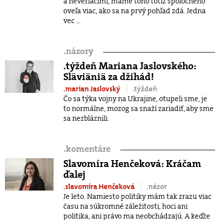
a neveriacimi, máme toho totiž spoločného
oveľa viac, ako sa na prvý pohľad zdá. Jedna
vec ...
.
názory
.týždeň Mariana Jaslovského:
Släviäniä za džihád!
.marian Jaslovský
.týždeň
Čo sa týka vojny na Ukrajine, otupeli sme, je
to normálne, mozog sa snaží zariadiť, aby sme
sa nezbláznili.
.
komentáre
Slavomíra Henčeková: Kráčam
ďalej
.slavomíra Henčeková
.názor
Je leto. Namiesto politiky mám tak zrazu viac
času na súkromné záležitosti, hoci ani
politika, ani právo ma neobchádzajú. A keďže