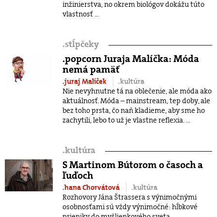
inžinierstva, no okrem biológov dokážu túto
vlastnosť ...
.
stĺpčeky
.popcorn Juraja Malíčka: Móda
nemá pamäť
.juraj Malíček
.kultúra
Nie nevyhnutne tá na oblečenie, ale móda ako
aktuálnosť. Móda – mainstream, tep doby, ale
bez toho prsta, čo naň kladieme, aby sme ho
zachytili, lebo to už je vlastne reflexia. ...
.
kultúra
S Martinom Bútorom o časoch a
ľuďoch
.hana Chorvátová
.kultúra
Rozhovory Jána Štrassera s výnimočnými
osobnosťami sú vždy výnimočné: hĺbkové
prieniky do myšlienkového sveta