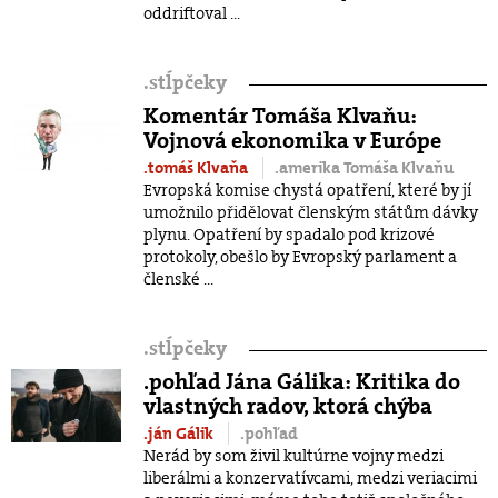
oddriftoval ...
.
stĺpčeky
Komentár Tomáša Klvaňu:
Vojnová ekonomika v Európe
.tomáš Klvaňa
.amerika Tomáša Klvaňu
Evropská komise chystá opatření, které by jí
umožnilo přidělovat členským státům dávky
plynu. Opatření by spadalo pod krizové
protokoly, obešlo by Evropský parlament a
členské ...
.
stĺpčeky
.pohľad Jána Gálika: Kritika do
vlastných radov, ktorá chýba
.ján Gálik
.pohľad
Nerád by som živil kultúrne vojny medzi
liberálmi a konzervatívcami, medzi veriacimi