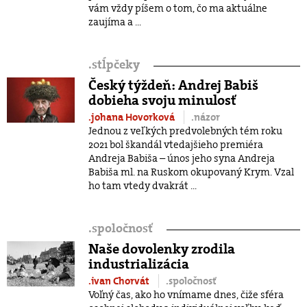
vám vždy píšem o tom, čo ma aktuálne
zaujíma a ...
.
stĺpčeky
Český týždeň: Andrej Babiš
dobieha svoju minulosť
.johana Hovorková
.názor
Jednou z veľkých predvolebných tém roku
2021 bol škandál vtedajšieho premiéra
Andreja Babiša – únos jeho syna Andreja
Babiša ml. na Ruskom okupovaný Krym. Vzal
ho tam vtedy dvakrát ...
.
spoločnosť
Naše dovolenky zrodila
industrializácia
.ivan Chorvát
.spoločnosť
Voľný čas, ako ho vnímame dnes, čiže sféra