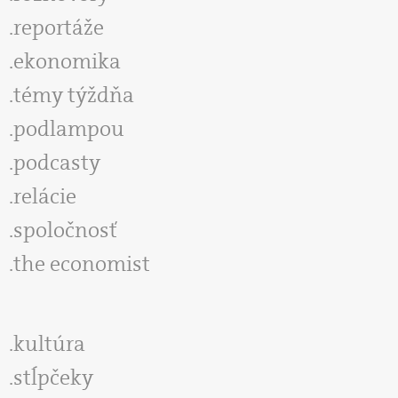
reportáže
ekonomika
témy týždňa
podlampou
podcasty
relácie
spoločnosť
the economist
kultúra
stĺpčeky