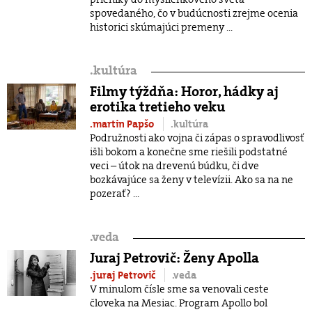
spovedaného, čo v budúcnosti zrejme ocenia
historici skúmajúci premeny ...
.
kultúra
Filmy týždňa: Horor, hádky aj
erotika tretieho veku
.martin Papšo
.kultúra
Podružnosti ako vojna či zápas o spravodlivosť
išli bokom a konečne sme riešili podstatné
veci – útok na drevenú búdku, či dve
bozkávajúce sa ženy v televízii. Ako sa na ne
pozerať? ...
.
veda
Juraj Petrovič: Ženy Apolla
.juraj Petrovič
.veda
V minulom čísle sme sa venovali ceste
človeka na Mesiac. Program Apollo bol