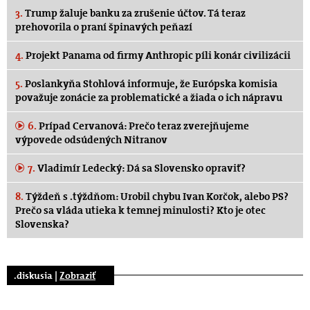
3.
Trump žaluje banku za zrušenie účtov. Tá teraz
prehovorila o praní špinavých peňazí
4.
Projekt Panama od firmy Anthropic píli konár civilizácii
5.
Poslankyňa Stohlová informuje, že Európska komisia
považuje zonácie za problematické a žiada o ich nápravu
6.
Prípad Cervanová: Prečo teraz zverejňujeme
výpovede odsúdených Nitranov
7.
Vladimír Ledecký: Dá sa Slovensko opraviť?
8.
Týždeň s .týždňom: Urobil chybu Ivan Korčok, alebo PS?
Prečo sa vláda utieka k temnej minulosti? Kto je otec
Slovenska?
.diskusia |
Zobraziť