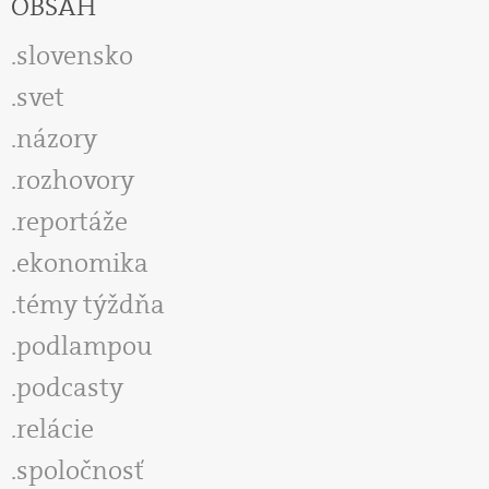
OBSAH
slovensko
svet
názory
rozhovory
reportáže
ekonomika
témy týždňa
podlampou
podcasty
relácie
spoločnosť