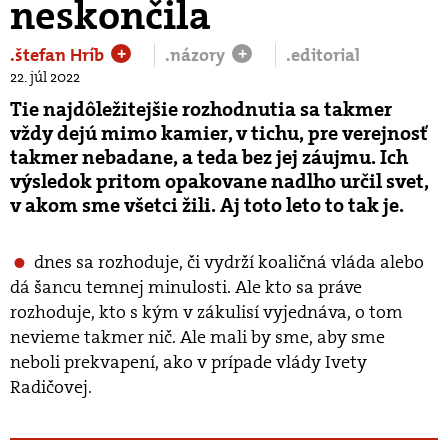
neskončila
.štefan Hríb
.názory
.editorial
+
+
22. júl 2022
Tie najdôležitejšie rozhodnutia sa takmer
vždy dejú mimo kamier, v tichu, pre verejnosť
takmer nebadane, a teda bez jej záujmu. Ich
výsledok pritom opakovane nadlho určil svet,
v akom sme všetci žili. Aj toto leto to tak je.
dnes sa rozhoduje, či vydrží koaličná vláda alebo
dá šancu temnej minulosti. Ale kto sa práve
rozhoduje, kto s kým v zákulisí vyjednáva, o tom
nevieme takmer nič. Ale mali by sme, aby sme
neboli prekvapení, ako v prípade vlády Ivety
Radičovej.