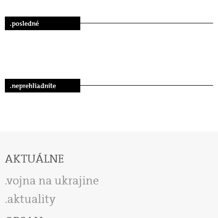
.posledné
.neprehliadnite
AKTUÁLNE
vojna na ukrajine
aktuality