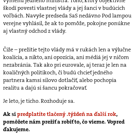
výmenu jedného ministra. Toho, ktorý objektívne
škodí povesti vlastnej vlády a jej šanci v budúcich
voľbách. Navyše predseda SaS nedávno Pod lampou
verejne vyhlásil, že ak to pomôže, pokojne ponúkne
aj vlastný odchod z vlády.
Čiže – prežitie tejto vlády má v rukách len a výlučne
koalícia, a nikto, ani opozícia, ani médiá jej v ničom
nezabránia. Tak ako pri eurovale, aj teraz je len na
koaličných politikoch, či budú chcieť jedného
partnera kamsi silovo dotlačiť, alebo pochopia
realitu a dajú si šancu pokračovať.
Je leto, je ticho. Rozhoduje sa.
Ak si
predplatíte tlačený .týždeň na ďalší rok
,
pomôžete nám prežiť a robiť to, čo vieme. Vopred
ďakujeme.