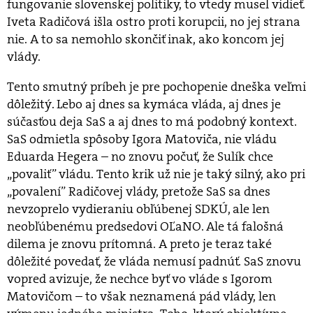
fungovanie slovenskej politiky, to vtedy musel vidieť.
Iveta Radičová išla ostro proti korupcii, no jej strana
nie. A to sa nemohlo skončiť inak, ako koncom jej
vlády.
Tento smutný príbeh je pre pochopenie dneška veľmi
dôležitý. Lebo aj dnes sa kymáca vláda, aj dnes je
súčasťou deja SaS a aj dnes to má podobný kontext.
SaS odmietla spôsoby Igora Matoviča, nie vládu
Eduarda Hegera – no znovu počuť, že Sulík chce
„povaliť” vládu. Tento krik už nie je taký silný, ako pri
„povalení” Radičovej vlády, pretože SaS sa dnes
nevzoprelo vydieraniu obľúbenej SDKÚ, ale len
neobľúbenému predsedovi OĽaNO. Ale tá falošná
dilema je znovu prítomná. A preto je teraz také
dôležité povedať, že vláda nemusí padnúť. SaS znovu
vopred avizuje, že nechce byť vo vláde s Igorom
Matovičom – to však neznamená pád vlády, len