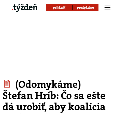
prihlásiť
predplatné
(Odomykáme)
Štefan Hríb: Čo sa ešte
dá urobiť, aby koalícia