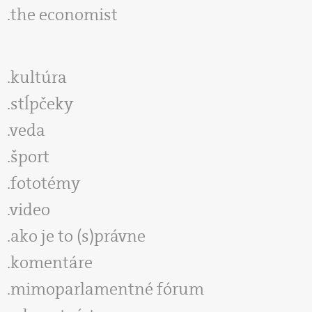
the economist
kultúra
stĺpčeky
veda
šport
fototémy
video
ako je to (s)právne
komentáre
mimoparlamentné fórum