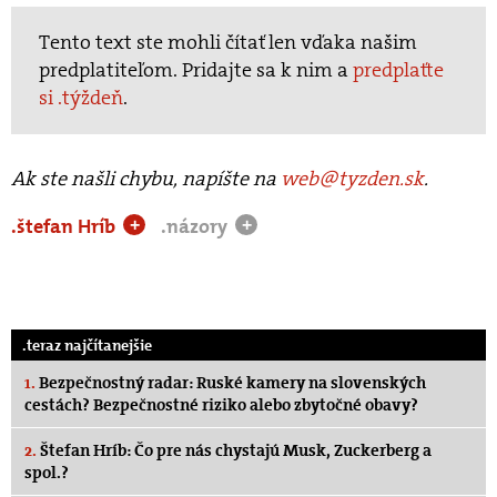
Tento text ste mohli čítať len vďaka našim
predplatiteľom. Pridajte sa k nim a
predplaťte
si .týždeň
.
Ak ste našli chybu, napíšte na
web@tyzden.sk
.
.štefan Hríb
.názory
+
+
.teraz najčítanejšie
1.
Bezpečnostný radar: Ruské kamery na slovenských
cestách? Bezpečnostné riziko alebo zbytočné obavy?
2.
Štefan Hríb: Čo pre nás chystajú Musk, Zuckerberg a
spol.?