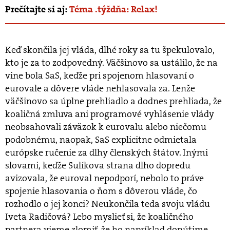
Prečítajte si aj:
Téma .týždňa: Relax!
Keď skončila jej vláda, dlhé roky sa tu špekulovalo,
kto je za to zodpovedný. Väčšinovo sa ustálilo, že na
vine bola SaS, keďže pri spojenom hlasovaní o
eurovale a dôvere vláde nehlasovala za. Lenže
väčšinovo sa úplne prehliadlo a dodnes prehliada, že
koaličná zmluva ani programové vyhlásenie vlády
neobsahovali záväzok k eurovalu alebo niečomu
podobnému, naopak, SaS explicitne odmietala
európske ručenie za dlhy členských štátov. Inými
slovami, keďže Sulíkova strana dlho dopredu
avizovala, že euroval nepodporí, nebolo to práve
spojenie hlasovania o ňom s dôverou vláde, čo
rozhodlo o jej konci? Neukončila teda svoju vládu
Iveta Radičová? Lebo myslieť si, že koaličného
partnera vieme zlomiť, že ho napríklad donútime