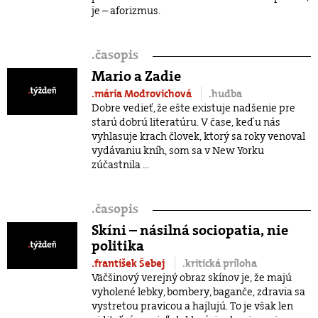
je – aforizmus.
.
časopis
Mario a Zadie
.mária Modrovichová
.hudba
Dobre vedieť, že ešte existuje nadšenie pre
starú dobrú literatúru. V čase, keď u nás
vyhlasuje krach človek, ktorý sa roky venoval
vydávaniu kníh, som sa v New Yorku
zúčastnila ...
.
časopis
Skíni – násilná sociopatia, nie
politika
.františek Šebej
.kritická príloha
Väčšinový verejný obraz skínov je, že majú
vyholené lebky, bombery, baganče, zdravia sa
vystretou pravicou a hajlujú. To je však len