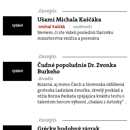
.
časopis
Ušami Michala Kaščáka
.michal Kaščák
.osobnosti
Neviem, či ste videli poslednú tlačovku
ministerstva vnútra a premiéra
.
časopis
Čudné popoludnie Dr. Zvonka
Burkeho
.divadlo
Bizarná, aj mimo Čiech a Slovenska obľúbená
groteska Ladislava Smočka, skvelý preklad a
réžia Borisa Farkaša spájajúca kvalitu textu s
talentom hercov, výborní „chalani z Astorky“ ...
.
časopis
Grécky hudobný zázrak