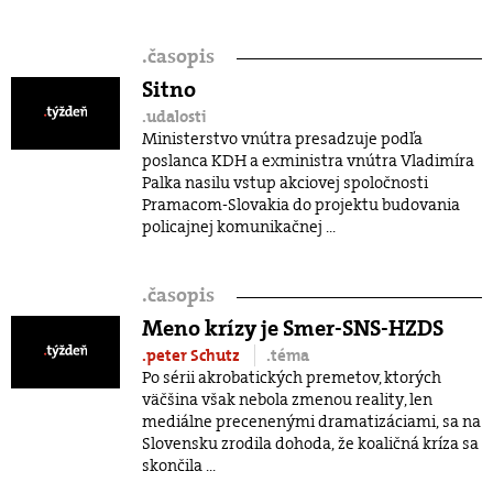
.
časopis
Sitno
.udalosti
Ministerstvo vnútra presadzuje podľa
poslanca KDH a exministra vnútra Vladimíra
Palka nasilu vstup akciovej spoločnosti
Pramacom-Slovakia do projektu budovania
policajnej komunikačnej ...
.
časopis
Meno krízy je Smer-SNS-HZDS
.peter Schutz
.téma
Po sérii akrobatických premetov, ktorých
väčšina však nebola zmenou reality, len
mediálne precenenými dramatizáciami, sa na
Slovensku zrodila dohoda, že koaličná kríza sa
skončila ...