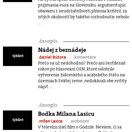
prijímania eura na Slovensku, argumentujúc
obavami z neudržateľnosti plnenia kritérií, za
istých okolností by takého rozhodnutie nebolo
...
.
časopis
Nádej z beznádeje
.daniel Bútora
.komentáre
Prečo sa už nedohodnú? Prečo ani šesťdesiat
rokov po hlasovaní OSN, ktoré odobrilo
vytvorenie židovského a arabského štátu na
územiach Svätej zeme, nedokázali obe entity
nájsť ...
.
časopis
Bodka Milana Lasicu
.milan Lasica
.osobnosti
V televízii išiel film o Godzile. Neviem, či sa