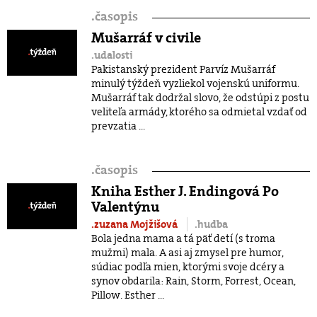
.
časopis
Mušarráf v civile
.udalosti
Pakistanský prezident Parvíz Mušarráf
minulý týždeň vyzliekol vojenskú uniformu.
Mušarráf tak dodržal slovo, že odstúpi z postu
veliteľa armády, ktorého sa odmietal vzdať od
prevzatia ...
.
časopis
Kniha Esther J. Endingová Po
Valentýnu
.zuzana Mojžišová
.hudba
Bola jedna mama a tá päť detí (s troma
mužmi) mala. A asi aj zmysel pre humor,
súdiac podľa mien, ktorými svoje dcéry a
synov obdarila: Rain, Storm, Forrest, Ocean,
Pillow. Esther ...