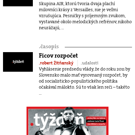
Skupina AIR, ktorú tvoria dvaja plachí
milovníci krásy z Versailles, nie je veľmi
vzrušujúca. Pesničky s príjemným zvukom,
vystavané okolo melodických refrénov, nikoho
neurážajú, ...
.
časopis
Ficov rozpočet
.robert Žitňanský
.udalosti
Vyhlásenie predsedu vlády, že do roku 2011 by
Slovensko malo mať vyrovnaný rozpočet, by
od socialisticko-populistického politika
očakával málokto. Sú to však len reči – takéto
...