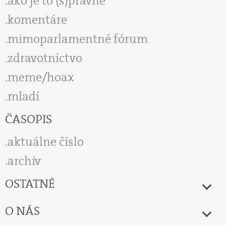
ako je to (s)právne
komentáre
mimoparlamentné fórum
zdravotníctvo
meme/hoax
mladí
ČASOPIS
aktuálne číslo
archív
OSTATNÉ
O NÁS