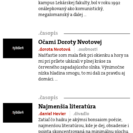
kampus Lekárskej fakulty, bol v roku 1992
onálepkovaný ako komunistický,
megalomanský a ďalej ...
.
časopis
Očami Doroty Nvotovej
.dorota Nvotová
.osobnosti
Našťastie som mala flek pri okienku a hory sa
mi pri prílete ukázali v plnej kráse za
červeného zapadajúceho slnka. Výnimočne
nízka hladina smogu, to mi dali za pravdu aj
domáci. ...
.
časopis
Najmenšia literatúra
.daniel Hevier
.divadlo
Zatiaľ čo haiku je akýmsi bonsaiom poézie,
najmenšou literatúrou, kde je dej, obsadenie i
pointa skoncentrovaná na minimálnu plochu,