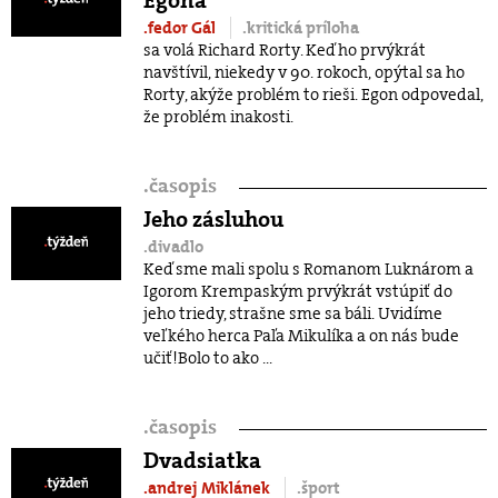
.fedor Gál
.kritická príloha
sa volá Richard Rorty. Keď ho prvýkrát
navštívil, niekedy v 90. rokoch, opýtal sa ho
Rorty, akýže problém to rieši. Egon odpovedal,
že problém inakosti.
.
časopis
Jeho zásluhou
.divadlo
Keď sme mali spolu s Romanom Luknárom a
Igorom Krempaským prvýkrát vstúpiť do
jeho triedy, strašne sme sa báli. Uvidíme
veľkého herca Paľa Mikulíka a on nás bude
učiť!Bolo to ako ...
.
časopis
Dvadsiatka
.andrej Miklánek
.šport