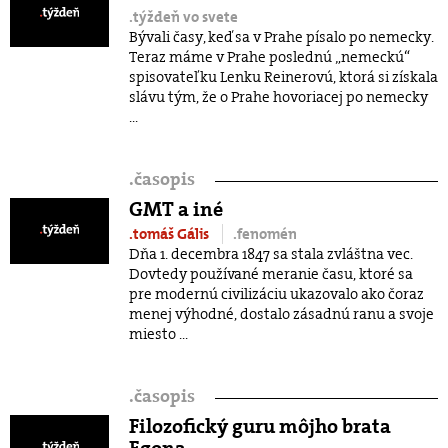
.týždeň vo svete
Bývali časy, keď sa v Prahe písalo po nemecky.
Teraz máme v Prahe poslednú „nemeckú“
spisovateľku Lenku Reinerovú, ktorá si získala
slávu tým, že o Prahe hovoriacej po nemecky
...
.
časopis
GMT a iné
.tomáš Gális
.fenomén
Dňa 1. decembra 1847 sa stala zvláštna vec.
Dovtedy používané meranie času, ktoré sa
pre modernú civilizáciu ukazovalo ako čoraz
menej výhodné, dostalo zásadnú ranu a svoje
miesto ...
.
časopis
Filozofický guru môjho brata
Egona