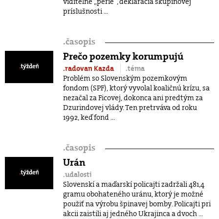
viditeľné „perie“, deklarácia skupinovej
príslušnosti ...
.
časopis
Prečo pozemky korumpujú
.radovan Kazda
.téma
Problém so Slovenským pozemkovým
fondom (SPF), ktorý vyvolal koaličnú krízu, sa
nezačal za Ficovej, dokonca ani predtým za
Dzurindovej vlády. Ten pretrváva od roku
1992, keď fond ...
.
časopis
Urán
.udalosti
Slovenskí a maďarskí policajti zadržali 481,4
gramu obohateného uránu, ktorý je možné
použiť na výrobu špinavej bomby. Policajti pri
akcii zaistili aj jedného Ukrajinca a dvoch ...