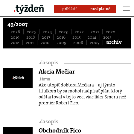
prihlásiť
predplatné
49/2007
2026
2025
2024
2023
2022
2021
2020
2019
2018
2017
2016
2015
2014
2013
archív
2012
2011
2010
2009
2008
2007
.
časopis
Akcia Mečiar
.téma
Ako utopiť doktora Mečiara – aj týmto
titulkom by sa mohol nadpísať plán, ktorý
odštartoval v tejto veci viac líder Smeru než
premiér Robert Fico.
.
časopis
Obchodník Fico