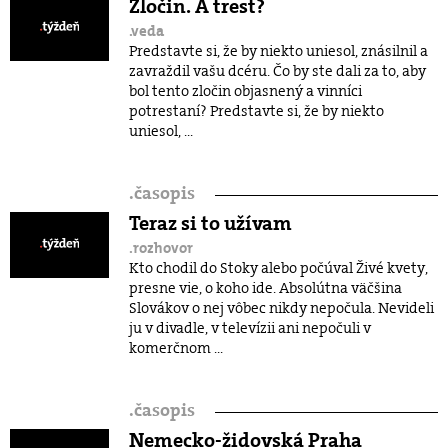
Zločin. A trest?
.veda
Predstavte si, že by niekto uniesol, znásilnil a
zavraždil vašu dcéru. Čo by ste dali za to, aby
bol tento zločin objasnený a vinníci
potrestaní? Predstavte si, že by niekto
uniesol, ...
.
časopis
Teraz si to užívam
.rozhovor
Kto chodil do Stoky alebo počúval Živé kvety,
presne vie, o koho ide. Absolútna väčšina
Slovákov o nej vôbec nikdy nepočula. Nevideli
ju v divadle, v televízii ani nepočuli v
komerčnom ...
.
časopis
Nemecko-židovská Praha