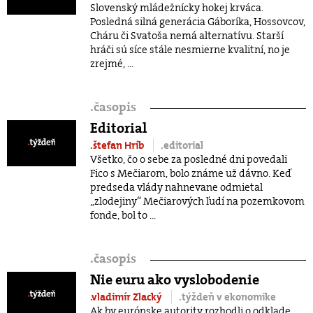
Slovenský mládežnícky hokej krváca.
Posledná silná generácia Gáboríka, Hossovcov,
Cháru či Svatoša nemá alternatívu. Starší
hráči sú síce stále nesmierne kvalitní, no je
zrejmé, ...
.
časopis
Editorial
.štefan Hríb
.editorial
Všetko, čo o sebe za posledné dni povedali
Fico s Mečiarom, bolo známe už dávno. Keď
predseda vlády nahnevane odmietal
„zlodejiny“ Mečiarových ľudí na pozemkovom
fonde, bol to ...
.
časopis
Nie euru ako vyslobodenie
.vladimír Zlacký
.týždeň v ekonomike
Ak by európske autority rozhodli o odklade