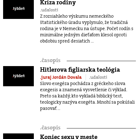
Kríza rodiny
.udalosti
Z rozsiahleho výskumu nemeckého
štatistického úradu vyplynulo, že tradičná
rodina je v Nemecku na ústupe. Počet rodín s
minimálne jedným dieťaťom klesol oproti
obdobiu spred desiatich ...
.
časopis
Hitlerova figliarska teológia
.juraj Jordán Dovala
.udalosti
Slovo exegéza pochádza z gréckeho slova
exegesis a znamená vysvetlenie či výklad.
Preto sa každý, kto vykladá biblický text,
teologicky nazýva exegéta. Mnohí sa pokúšali
pasovať ...
.
časopis
Koniec sexu v meste