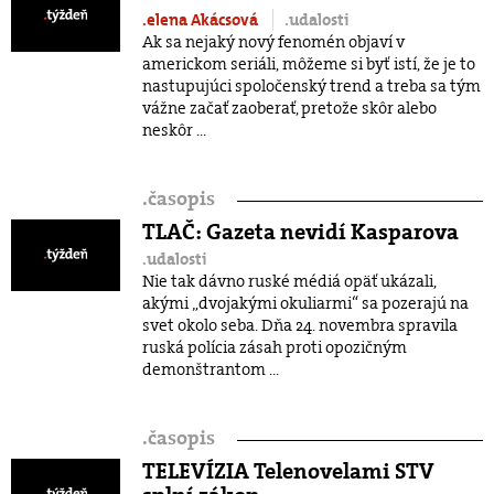
.elena Akácsová
.udalosti
Ak sa nejaký nový fenomén objaví v
americkom seriáli, môžeme si byť istí, že je to
nastupujúci spoločenský trend a treba sa tým
vážne začať zaoberať, pretože skôr alebo
neskôr ...
.
časopis
TLAČ: Gazeta nevidí Kasparova
.udalosti
Nie tak dávno ruské médiá opäť ukázali,
akými „dvojakými okuliarmi“ sa pozerajú na
svet okolo seba. Dňa 24. novembra spravila
ruská polícia zásah proti opozičným
demonštrantom ...
.
časopis
TELEVÍZIA Telenovelami STV