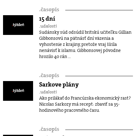
.
časopis
15 dní
.udalosti
Sudánsky súd odsúdil britskú učiteľku Gillian
Gibbonsovú na pätnásť dní väzenia a
vyhostenie z krajiny, pretože vraj šírila
nenávisť k islamu. Gibbonsovej pôvodne
hrozilo 40 rán ...
.
časopis
Sarkove plány
.udalosti
Ako prilákať do Francúzska ekonomický rast?
Nicolas Sarkozy má recept: zbaviť sa 35-
hodinového pracovného času.
.
časopis