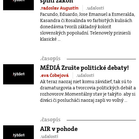
splní zákon
.radoslav Augustín
.udalosti
Facundo, Eduardo, Jose Emanuel a Esmeralda,
Kasandra či Rosalinda vo farbistých kulisách
donedávna tvorili základný kolorit
slovenských popoludní. Telenovely priniesli
klasické ...
.
časopis
MÉDIÁ Zrušte politické debaty!
.eva Čobejová
.udalosti
Ak teraz naozaj niet komu závidieť, tak sú to
dramaturgovia a tvorcovia politických debát a
rozhovorov. Momentálny stav je takýto: aby si
diváci či poslucháči naozaj zapli vo voľný ...
.
časopis
AIR v pohode
.udalosti