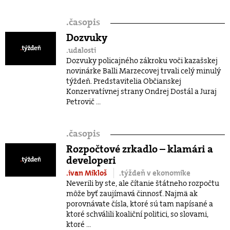
.
časopis
Dozvuky
.udalosti
Dozvuky policajného zákroku voči kazašskej
novinárke Balli Marzecovej trvali celý minulý
týždeň. Predstavitelia Občianskej
Konzervatívnej strany Ondrej Dostál a Juraj
Petrovič ...
.
časopis
Rozpočtové zrkadlo – klamári a
developeri
.ivan Mikloš
.týždeň v ekonomike
Neverili by ste, ale čítanie štátneho rozpočtu
môže byť zaujímavá činnosť. Najmä ak
porovnávate čísla, ktoré sú tam napísané a
ktoré schválili koaliční politici, so slovami,
ktoré ...