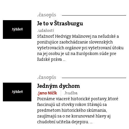
.
časopis
Je to v Štrasburgu
.udalosti
Sťažnosť Hedvigy Malinovej na neľudské a
ponižujúce zaobchádzanie slovenských
vyšetrovacích orgánov pri vyšetrovaní útoku
na jej osobu je už na Európskom súde pre
ľudské práva ...
.
časopis
Jedným dychom
.jano Ničík
.hudba
Poznáme viaceré historické postavy, ktoré
fascinujú už stovky rokov. Stávajú sa
predmetom historického skúmania,
zaujímajú sa o ne korunované hlavy aj
chudobní učitelia dejepisu. ...