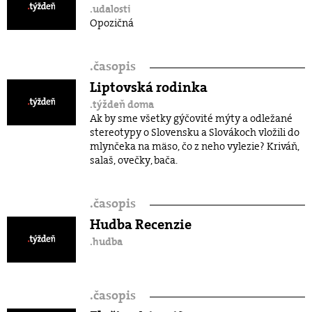
.udalosti
Opozičná
.
časopis
Liptovská rodinka
.týždeň doma
Ak by sme všetky gýčovité mýty a odležané
stereotypy o Slovensku a Slovákoch vložili do
mlynčeka na mäso, čo z neho vylezie? Kriváň,
salaš, ovečky, bača.
.
časopis
Hudba Recenzie
.hudba
.
časopis