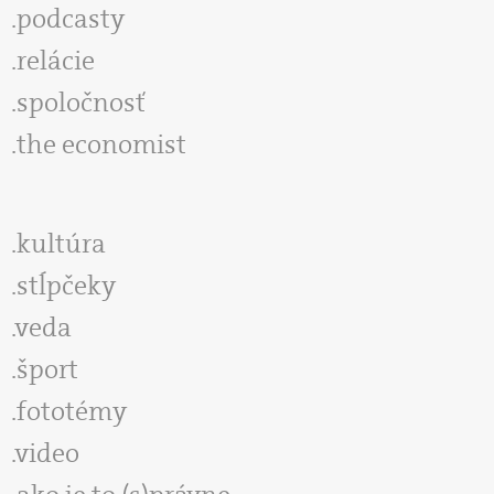
podcasty
relácie
spoločnosť
the economist
kultúra
stĺpčeky
veda
šport
fototémy
video