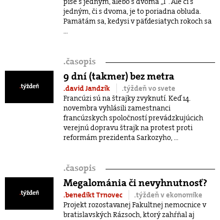
píše s jedným, alebo s dvoma „l“. Ale či s
jedným, či s dvoma, je to poriadna obluda.
Pamätám sa, kedysi v päťdesiatych rokoch sa
...
.
časopis
9 dní (takmer) bez metra
.david Jandzík
.týždeň vo svete
Francúzi sú na štrajky zvyknutí. Keď 14.
novembra vyhlásili zamestnanci
francúzskych spoločností prevádzkujúcich
verejnú dopravu štrajk na protest proti
reformám prezidenta Sarkozyho, ...
.
časopis
Megalománia či nevyhnutnosť?
.benedikt Trnovec
.týždeň v ekonomike
Projekt rozostavanej Fakultnej nemocnice v
bratislavských Rázsoch, ktorý zahŕňal aj