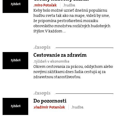
.miro Potoček
.hudba
Keby bolo možné uzrieť dnešnú populárnu
hudbu sveta tak ako na mape, videli by sme,
že pripomína pestrofarebnú mozaiku
obrovského množstva rozličných hudobných
štýlov. V každom ...
.
časopis
Cestovanie za zdravím
.týždeň v ekonomike
Okrem cestovania za prácou, oddychom alebo
novými zážitkami dnes ľudia cestujú aj za
zdravotnou starostlivosťou.
.
časopis
Do pozornosti
.vladimír Potančok
.hudba