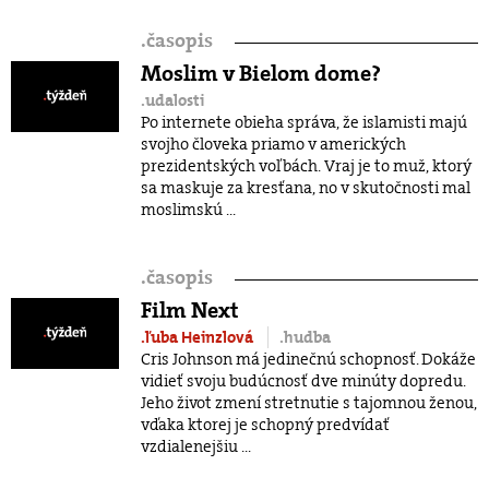
.
časopis
Moslim v Bielom dome?
.udalosti
Po internete obieha správa, že islamisti majú
svojho človeka priamo v amerických
prezidentských voľbách. Vraj je to muž, ktorý
sa maskuje za kresťana, no v skutočnosti mal
moslimskú ...
.
časopis
Film Next
.ľuba Heinzlová
.hudba
Cris Johnson má jedinečnú schopnosť. Dokáže
vidieť svoju budúcnosť dve minúty dopredu.
Jeho život zmení stretnutie s tajomnou ženou,
vďaka ktorej je schopný predvídať
vzdialenejšiu ...