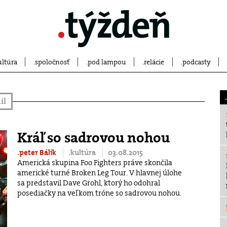
ultúra
spoločnosť
pod lampou
relácie
podcasty
il
Kráľ so sadrovou nohou
.peter Bálik
.kultúra
03.08.2015
Americká skupina Foo Fighters práve skončila
americké turné Broken Leg Tour. V hlavnej úlohe
sa predstavil Dave Grohl, ktorý ho odohral
posediačky na veľkom tróne so sadrovou nohou.