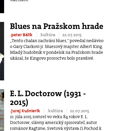
Blues na Pražskom hrade
.peter Bálik
.kultúra
22.07.2015
„Tento chalan zachráni blues," povedal nedávno
o Gary Clarkovi jr. bluesový majster Albert King.
Mladý hudobník v pondelok na Pražskom hrade
ukázal, že Kingovo proroctvo bolo pravdivé.
E. L. Doctorow (1931 -
2015)
.juraj Kušnierik
.kultúra
22.07.2015
21. júla 2015 zomrel vo veku 84 rokov E. L.
Doctorow, slávny americký spisovateľ, autor
románov Ragtime, Svetová výstava či Pochod k