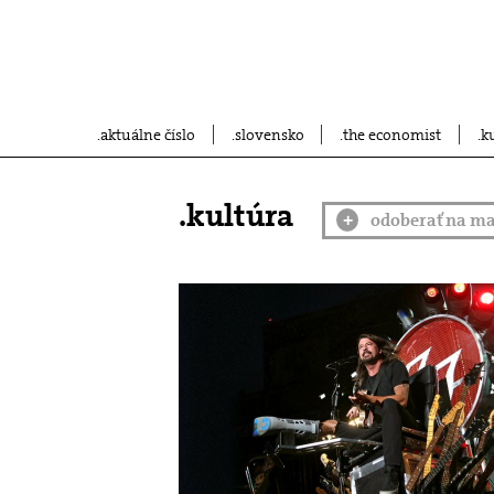
aktuálne číslo
slovensko
the economist
k
.kultúra
odoberať na ma
+