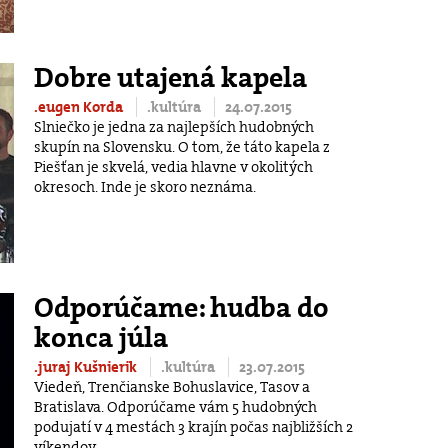
Dobre utajená kapela
.eugen Korda
.kultúra
24.07.2015
Slniečko je jedna za najlepších hudobných
skupín na Slovensku. O tom, že táto kapela z
Piešťan je skvelá, vedia hlavne v okolitých
okresoch. Inde je skoro neznáma.
Odporúčame: hudba do
konca júla
.juraj Kušnierik
.kultúra
23.07.2015
Viedeň, Trenčianske Bohuslavice, Tasov a
Bratislava. Odporúčame vám 5 hudobných
podujatí v 4 mestách 3 krajín počas najbližších 2
víkendov.