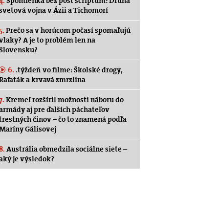
4.
Spomienka bez post scriptum: Druhá
svetová vojna v Ázii a Tichomorí
5.
Prečo sa v horúcom počasí spomaľujú
vlaky? A je to problém len na
Slovensku?
6.
.týždeň vo filme: Školské drogy,
Raťafák a krvavá zmrzlina
7.
Kremeľ rozšíril možnosti náboru do
armády aj pre ďalších páchateľov
trestných činov – čo to znamená podľa
Maríny Gálisovej
8.
Austrália obmedzila sociálne siete –
aký je výsledok?