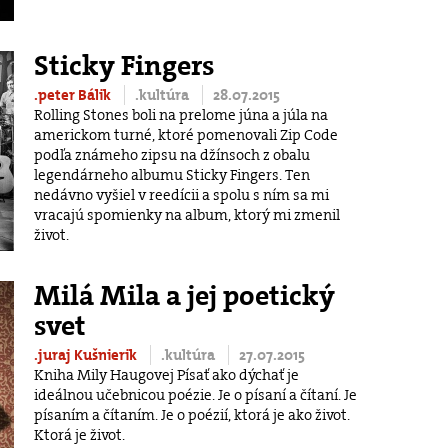
Sticky Fingers
.peter Bálik
.kultúra
28.07.2015
Rolling Stones boli na prelome júna a júla na
americkom turné, ktoré pomenovali Zip Code
podľa známeho zipsu na džínsoch z obalu
legendárneho albumu Sticky Fingers. Ten
nedávno vyšiel v reedícii a spolu s ním sa mi
vracajú spomienky na album, ktorý mi zmenil
život.
Milá Mila a jej poetický
svet
.juraj Kušnierik
.kultúra
27.07.2015
Kniha Mily Haugovej Písať ako dýchať je
ideálnou učebnicou poézie. Je o písaní a čítaní. Je
písaním a čítaním. Je o poézií, ktorá je ako život.
Ktorá je život.