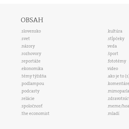
OBSAH
slovensko
kultúra
svet
stĺpčeky
názory
veda
rozhovory
šport
reportáže
fototémy
ekonomika
video
témy týždňa
ako je to (
podlampou
komentár
podcasty
mimoparl
relácie
zdravotníc
spoločnosť
meme/ho
the economist
mladí