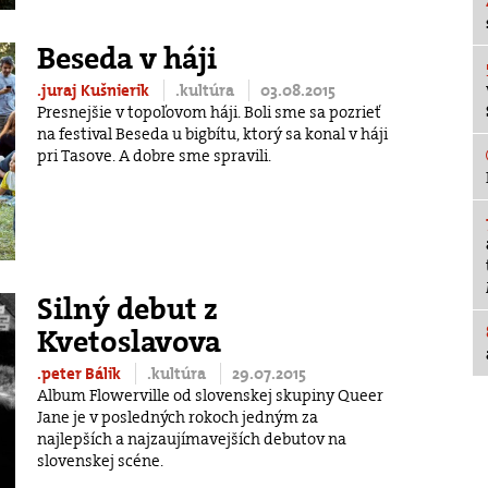
Beseda v háji
.juraj Kušnierik
.kultúra
03.08.2015
Presnejšie v topoľovom háji. Boli sme sa pozrieť
na festival Beseda u bigbítu, ktorý sa konal v háji
pri Tasove. A dobre sme spravili.
Silný debut z
Kvetoslavova
.peter Bálik
.kultúra
29.07.2015
Album Flowerville od slovenskej skupiny Queer
Jane je v posledných rokoch jedným za
najlepších a najzaujímavejších debutov na
slovenskej scéne.