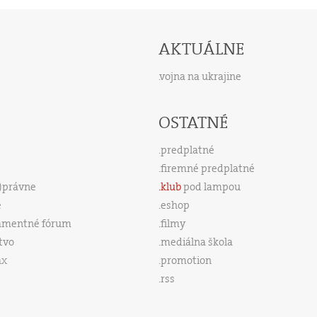
AKTUÁLNE
vojna na ukrajine
OSTATNÉ
predplatné
firemné predplatné
s)právne
klub
pod lampou
e
eshop
amentné fórum
filmy
tvo
mediálna škola
ax
promotion
rss