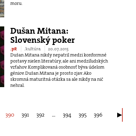
moru.
Dušan Mitana:
Slovenský poker
.pR
.kultúra
20.07.2015
Dušan Mitana nikdy nepatril medzi konformné
postavy nielen literatúry, ale ani medziľudských
vzťahov. Komplikovaná osobnosť býva údelom
géniov. Dušan Mitana je prosto zjav. Ako
skromná maturitná otázka sa ale nikdy na nič
nehral.
390
391
392
…
394
395
396