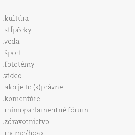
kultúra
stĺpčeky
veda
šport
fototémy
video
ako je to (s)právne
komentáre
mimoparlamentné fórum
zdravotníctvo
meme/hoax