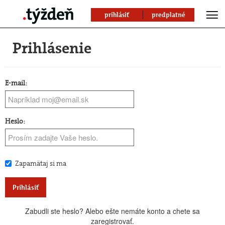
prihlásiť
predplatné