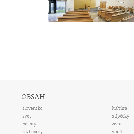
1
OBSAH
slovensko
kultúra
svet
stĺpčeky
názory
veda
rozhovory
šport