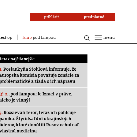
prihlásiť
predplatné
eshop
klub
pod lampou
menu
.teraz najčítanejšie
1.
Poslankyňa Stohlová informuje, že
Európska komisia považuje zonácie za
problematické a žiada o ich nápravu
2.
.pod lampou: Je Izrael v práve,
alebo je vinný?
3.
Rozsievali teror, teraz ich pohlcuje
panika. Štyridsať dní ukrajinských
úderov, ktoré donútili Rusov ochutnať
vlastnú medicínu