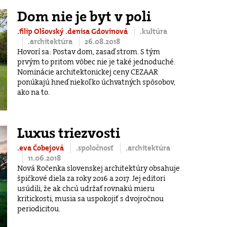
Dom nie je byt v poli
.filip Olšovský
.denisa Gdovinová
.kultúra
.architektúra
26.08.2018
Hovorí sa: Postav dom, zasaď strom. S tým
prvým to pritom vôbec nie je také jednoduché.
Nominácie architektonickej ceny CEZAAR
ponúkajú hneď niekoľko úchvatných spôsobov,
ako na to.
Luxus triezvosti
.eva Čobejová
.spoločnosť
.architektúra
11.06.2018
Nová Ročenka slovenskej architektúry obsahuje
špičkové diela za roky 2016 a 2017. Jej editori
usúdili, že ak chcú udržať rovnakú mieru
kritickosti, musia sa uspokojiť s dvojročnou
periodicitou.