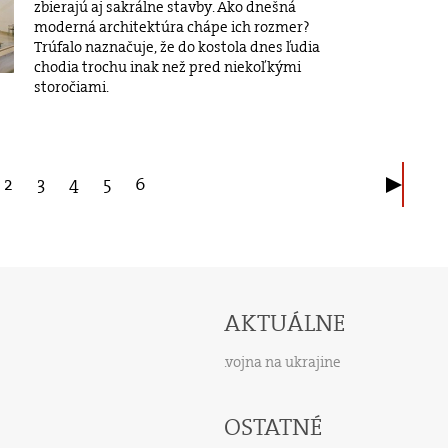
zbierajú aj sakrálne stavby. Ako dnešná
moderná architektúra chápe ich rozmer?
Trúfalo naznačuje, že do kostola dnes ľudia
chodia trochu inak než pred niekoľkými
storočiami.
2
3
4
5
6
AKTUÁLNE
vojna na ukrajine
OSTATNÉ