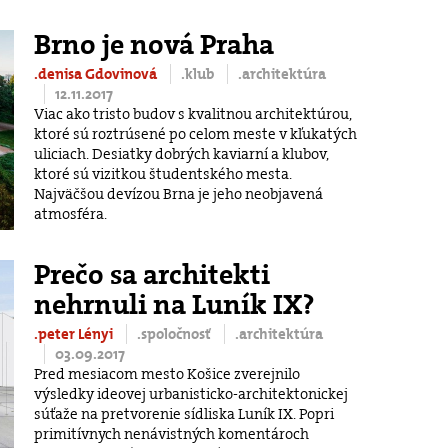
Brno je nová Praha
.denisa Gdovinová
.klub
.architektúra
12.11.2017
Viac ako tristo budov s kvalitnou architektúrou,
ktoré sú roztrúsené po celom meste v kľukatých
uliciach. Desiatky dobrých kaviarní a klubov,
ktoré sú vizitkou študentského mesta.
Najväčšou devízou Brna je jeho neobjavená
atmosféra.
Prečo sa architekti
nehrnuli na Luník IX?
.peter Lényi
.spoločnosť
.architektúra
03.09.2017
Pred mesiacom mesto Košice zverejnilo
výsledky ideovej urbanisticko-architektonickej
súťaže na pretvorenie sídliska Luník IX. Popri
primitívnych nenávistných komentároch