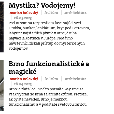
Mystika? Vodojemy!
.marian Jaslovský
.kultúra
.architektúra
26.05.2023
Pod Brnom sa rozprestiera fascinujúci svet.
Hrobka, bunker, lapidárium, kryt pod Petrovom,
labyrint najstarších pivníc v Brne, druhá
najväčšia kostnica v Európe. Nedávno
návštevníci získali prístup do mysterióznych
vodojemov.
Brno funkcionalistické a
magické
.marian Jaslovský
.kultúra
.architektúra
28.04.2023
Brno je zlatá loď... veď to poznáte. My sme sa
však vybrali do Brna za architektúrou. Pretože,
ak by ste nevedeli, Brno je mekkou
funkcionalizmu a v podstate svetovou raritou.