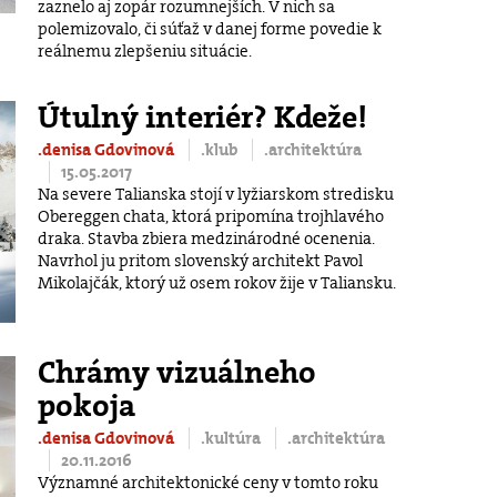
zaznelo aj zopár rozumnejších. V nich sa
polemizovalo, či súťaž v danej forme povedie k
reálnemu zlepšeniu situácie.
Útulný interiér? Kdeže!
.denisa Gdovinová
.klub
.architektúra
15.05.2017
Na severe Talianska stojí v lyžiarskom stredisku
Obereggen chata, ktorá pripomína trojhlavého
draka. Stavba zbiera medzinárodné ocenenia.
Navrhol ju pritom slovenský architekt Pavol
Mikolajčák, ktorý už osem rokov žije v Taliansku.
Chrámy vizuálneho
pokoja
.denisa Gdovinová
.kultúra
.architektúra
20.11.2016
Významné architektonické ceny v tomto roku