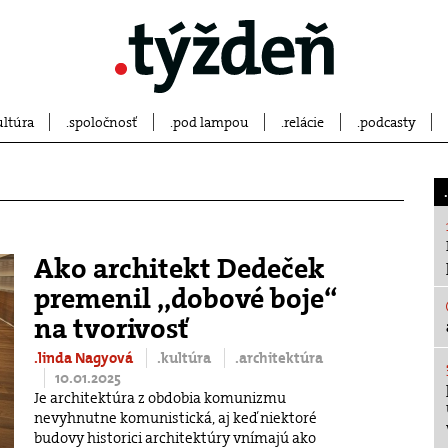
ultúra
spoločnosť
pod lampou
relácie
podcasty
Ako architekt Dedeček
premenil ,,dobové boje“
na tvorivosť
.linda Nagyová
.kultúra
.architektúra
10.01.2025
Je architektúra z obdobia komunizmu
nevyhnutne komunistická, aj keď niektoré
budovy historici architektúry vnímajú ako