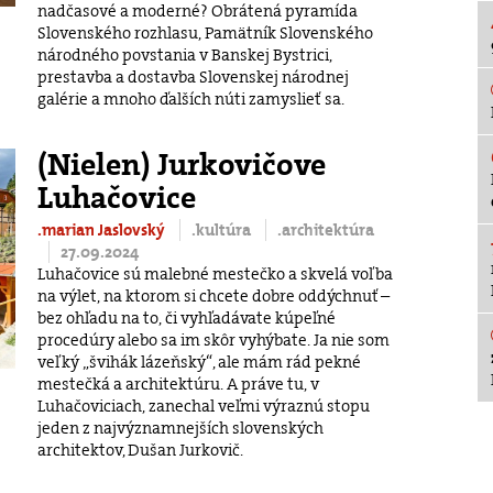
nadčasové a moderné? Obrátená pyramída
Slovenského rozhlasu, Pamätník Slovenského
národného povstania v Banskej Bystrici,
prestavba a dostavba Slovenskej národnej
galérie a mnoho ďalších núti zamyslieť sa.
(Nielen) Jurkovičove
Luhačovice
.marian Jaslovský
.kultúra
.architektúra
27.09.2024
Luhačovice sú malebné mestečko a skvelá voľba
na výlet, na ktorom si chcete dobre oddýchnuť –
bez ohľadu na to, či vyhľadávate kúpeľné
procedúry alebo sa im skôr vyhýbate. Ja nie som
veľký „švihák lázeňský“, ale mám rád pekné
mestečká a architektúru. A práve tu, v
Luhačoviciach, zanechal veľmi výraznú stopu
jeden z najvýznamnejších slovenských
architektov, Dušan Jurkovič.