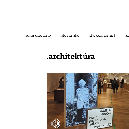
aktuálne číslo
slovensko
the economist
k
.architektúra