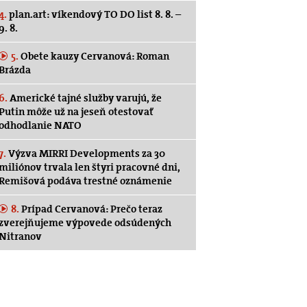
4.
plan.art: víkendový TO DO list 8. 8. –
9. 8.
5.
Obete kauzy Cervanová: Roman
Brázda
6.
Americké tajné služby varujú, že
Putin môže už na jeseň otestovať
odhodlanie NATO
7.
Výzva MIRRI Developments za 30
miliónov trvala len štyri pracovné dni,
Remišová podáva trestné oznámenie
8.
Prípad Cervanová: Prečo teraz
zverejňujeme výpovede odsúdených
Nitranov