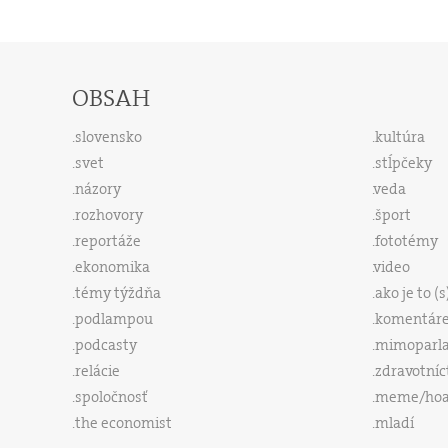
OBSAH
slovensko
kultúra
svet
stĺpčeky
názory
veda
rozhovory
šport
reportáže
fototémy
ekonomika
video
témy týždňa
ako je to (
podlampou
komentár
podcasty
mimoparl
relácie
zdravotníc
spoločnosť
meme/ho
the economist
mladí