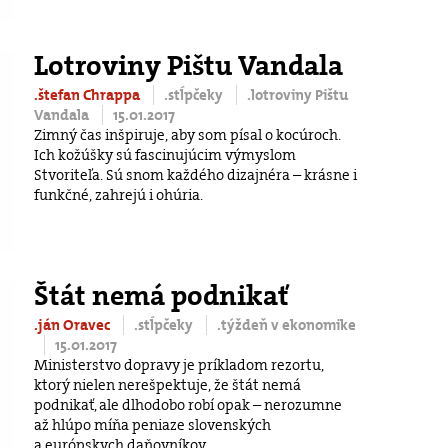
Lotroviny Pištu Vandala
.štefan Chrappa
.stĺpčeky
.lotroviny Pištu
Vandala
15.01.2017
Zimný čas inšpiruje, aby som písal o kocúroch.
Ich kožúšky sú fascinujúcim výmyslom
Stvoriteľa. Sú snom každého dizajnéra – krásne i
funkčné, zahrejú i ohúria.
Štát nemá podnikať
.ján Oravec
.stĺpčeky
.týždeň v ekonomike
15.01.2017
Ministerstvo dopravy je príkladom rezortu,
ktorý nielen nerešpektuje, že štát nemá
podnikať, ale dlhodobo robí opak – nerozumne
až hlúpo míňa peniaze slovenských
a európskych daňovníkov.