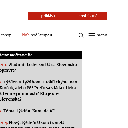
prihlásiť
predplatné
eshop
klub
pod lampou
menu
.teraz najčítanejšie
1.
Vladimír Ledecký: Dá sa Slovensko
opraviť?
2.
Týždeň s .týždňom: Urobil chybu Ivan
Korčok, alebo PS? Prečo sa vláda utieka
k temnej minulosti? Kto je otec
Slovenska?
3.
Téma .týždňa: Kam ide AI?
4.
Nový .týždeň: Ukončí umelá