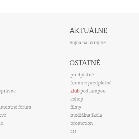
AKTUÁLNE
vojna na ukrajine
OSTATNÉ
predplatné
firemné predplatné
s)právne
klub
pod lampou
e
eshop
amentné fórum
filmy
tvo
mediálna škola
ax
promotion
rss