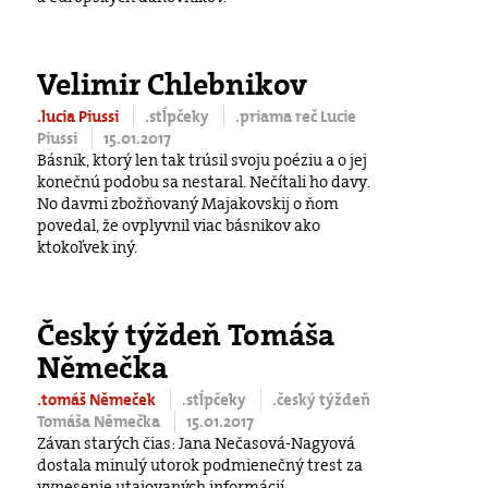
Velimir Chlebnikov
.lucia Piussi
.stĺpčeky
.priama reč Lucie
Piussi
15.01.2017
Básnik, ktorý len tak trúsil svoju poéziu a o jej
konečnú podobu sa nestaral. Nečítali ho davy.
No davmi zbožňovaný Majakovskij o ňom
povedal, že ovplyvnil viac básnikov ako
ktokoľvek iný.
Český týždeň Tomáša
Němečka
.tomáš Němeček
.stĺpčeky
.český týždeň
Tomáša Němečka
15.01.2017
Závan starých čias: Jana Nečasová-Nagyová
dostala minulý utorok podmienečný trest za
vynesenie utajovaných informácií