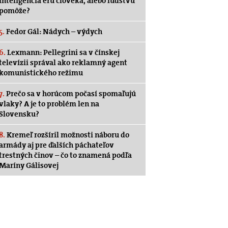
inteligencia éru človeka, alebo ľudstvu
pomôže?
5.
Fedor Gál: Nádych – výdych
6.
Lexmann: Pellegrini sa v čínskej
televízii správal ako reklamný agent
komunistického režimu
7.
Prečo sa v horúcom počasí spomaľujú
vlaky? A je to problém len na
Slovensku?
8.
Kremeľ rozšíril možnosti náboru do
armády aj pre ďalších páchateľov
trestných činov – čo to znamená podľa
Maríny Gálisovej