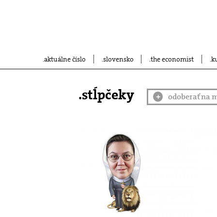
aktuálne číslo
slovensko
the economist
k
.stĺpčeky
odoberať na m
+