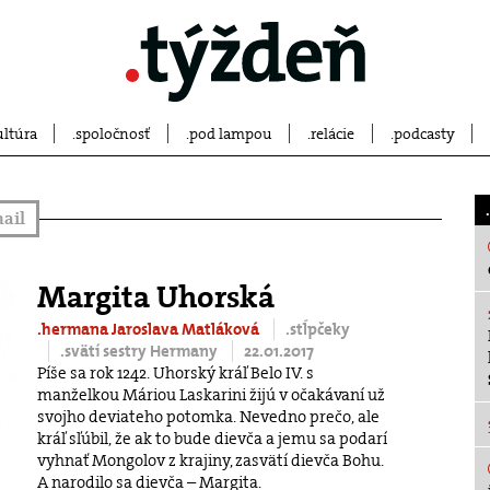
ultúra
spoločnosť
pod lampou
relácie
podcasty
ail
Margita Uhorská
.hermana Jaroslava Matláková
.stĺpčeky
.svätí sestry Hermany
22.01.2017
Píše sa rok 1242. Uhorský kráľ Belo IV. s
manželkou Máriou Laskarini žijú v očakávaní už
svojho deviateho potomka. Nevedno prečo, ale
kráľ sľúbil, že ak to bude dievča a jemu sa podarí
vyhnať Mongolov z krajiny, zasvätí dievča Bohu.
A narodilo sa dievča – Margita.