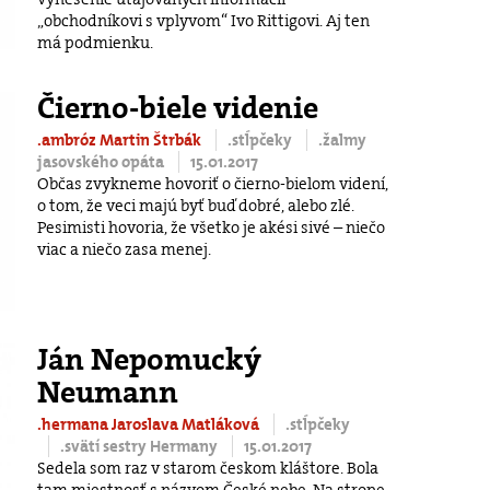
„obchodníkovi s vplyvom“ Ivo Rittigovi. Aj ten
má podmienku.
Čierno-biele videnie
.ambróz Martin Štrbák
.stĺpčeky
.žalmy
jasovského opáta
15.01.2017
Občas zvykneme hovoriť o čierno-bielom videní,
o tom, že veci majú byť buď dobré, alebo zlé.
Pesimisti hovoria, že všetko je akési sivé – niečo
viac a niečo zasa menej.
Ján Nepomucký
Neumann
.hermana Jaroslava Matláková
.stĺpčeky
.svätí sestry Hermany
15.01.2017
Sedela som raz v starom českom kláštore. Bola
tam miestnosť s názvom České nebe. Na strope