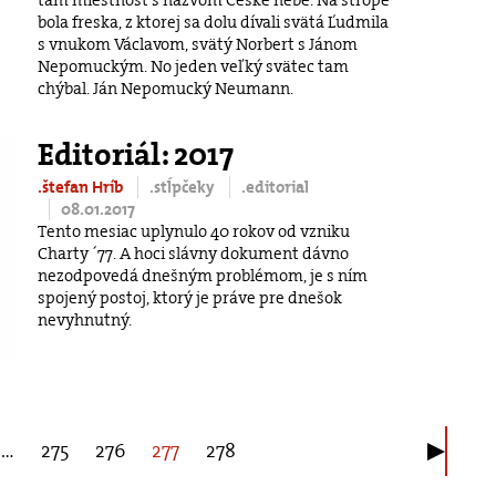
bola freska, z ktorej sa dolu dívali svätá Ľudmila
s vnukom Václavom, svätý Norbert s Jánom
Nepomuckým. No jeden veľký svätec tam
chýbal. Ján Nepomucký Neumann.
Editoriál: 2017
.štefan Hríb
.stĺpčeky
.editorial
08.01.2017
Tento mesiac uplynulo 40 rokov od vzniku
Charty ´77. A hoci slávny dokument dávno
nezodpovedá dnešným problémom, je s ním
spojený postoj, ktorý je práve pre dnešok
nevyhnutný.
…
275
276
277
278