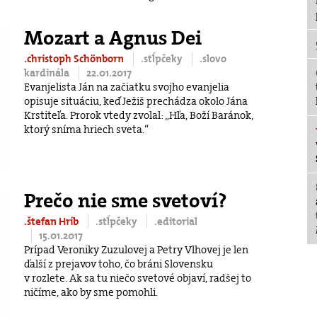
Mozart a Agnus Dei
.christoph Schönborn
.stĺpčeky
.slovo
kardinála
22.01.2017
Evanjelista Ján na začiatku svojho evanjelia
opisuje situáciu, keď Ježiš prechádza okolo Jána
Krstiteľa. Prorok vtedy zvolal: „Hľa, Boží Baránok,
ktorý sníma hriech sveta.“
Prečo nie sme svetoví?
.štefan Hríb
.stĺpčeky
.editorial
15.01.2017
Prípad Veroniky Zuzulovej a Petry Vlhovej je len
ďalší z prejavov toho, čo bráni Slovensku
v rozlete. Ak sa tu niečo svetové objaví, radšej to
ničíme, ako by sme pomohli.