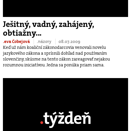
Ješitný, vadný, zahájený,
obtiažny...
.eva Čobejová
.názory
08.07.2009
Keď už nám koaliční zákonodarcovia venovali novelu
jazykového zákona a sprísnili dohľad nad používaním
slovenčiny, skúsme na tento zákon zareagovať nejakou
rozumnou iniciatívou. Jedna sa ponúka priam sama.