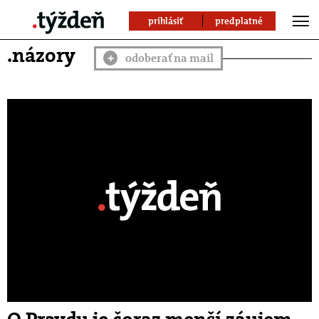
prihlásiť
predplatné
.názory
odoberať na mail
+