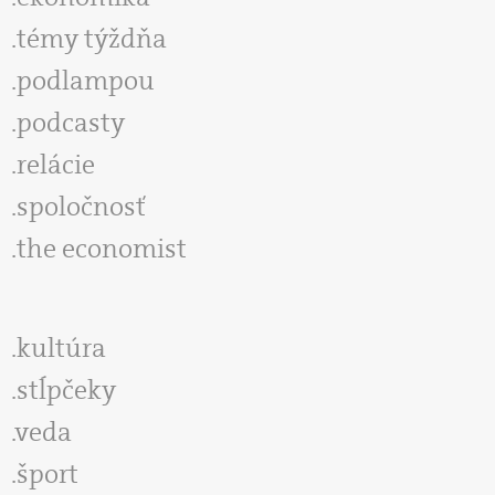
témy týždňa
podlampou
podcasty
relácie
spoločnosť
the economist
kultúra
stĺpčeky
veda
šport