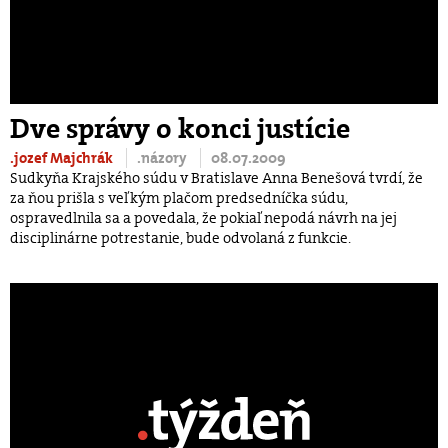
Dve správy o konci justície
.jozef Majchrák
.názory
08.07.2009
Sudkyňa Krajského súdu v Bratislave Anna Benešová tvrdí, že
za ňou prišla s veľkým plačom predsedníčka súdu,
ospravedlnila sa a povedala, že pokiaľ nepodá návrh na jej
disciplinárne potrestanie, bude odvolaná z funkcie.