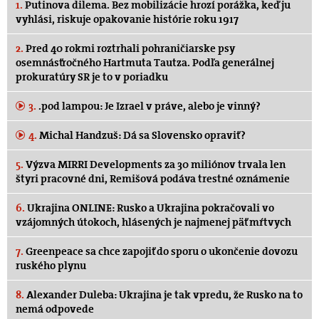
1.
Putinova dilema. Bez mobilizácie hrozí porážka, keď ju
vyhlási, riskuje opakovanie histórie roku 1917
2.
Pred 40 rokmi roztrhali pohraničiarske psy
osemnásťročného Hartmuta Tautza. Podľa generálnej
prokuratúry SR je to v poriadku
3.
.pod lampou: Je Izrael v práve, alebo je vinný?
4.
Michal Handzuš: Dá sa Slovensko opraviť?
5.
Výzva MIRRI Developments za 30 miliónov trvala len
štyri pracovné dni, Remišová podáva trestné oznámenie
6.
Ukrajina ONLINE: Rusko a Ukrajina pokračovali vo
vzájomných útokoch, hlásených je najmenej päť mŕtvych
7.
Greenpeace sa chce zapojiť do sporu o ukončenie dovozu
ruského plynu
8.
Alexander Duleba: Ukrajina je tak vpredu, že Rusko na to
nemá odpovede