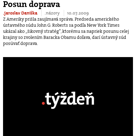
Posun doprava
.jaroslav Daniška
.názory
10.07.2009
Z Ameriky prišla zaujímavá správa. Predseda amerického
ústavného súdu John G. Roberts sa podľa New York Times
ukázal ako „šikovný stratég“, ktorému sa napriek posunu celej
krajiny so zvolením Baracka Obamu doľava, darí ústavný súd
posúvať doprava.