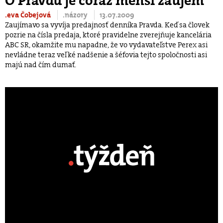
O Pravdu je čoraz menší záujem
.eva Čobejová
.názory
13.07.2009
Zaujímavo sa vyvíja predajnosť denníka Pravda. Keď sa človek
pozrie na čísla predaja, ktoré pravidelne zverejňuje kancelária
ABC SR, okamžite mu napadne, že vo vydavateľstve Perex asi
nevládne teraz veľké nadšenie a šéfovia tejto spoločnosti asi
majú nad čím dumať.