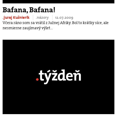
Bafana, Bafana!
.juraj Kušnierik
.názory
12.07.2009
Včera ráno som sa vrátil z Južnej Afriky. Bol to krátky síce, ale
nesmierne zaujímavý výlet...