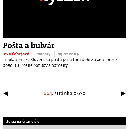
Pošta a bulvár
.eva Čobejová
.názory
03.07.2009
Tušila som, že Slovenská pošta je na tom dobre a že si môže
dovoliť aj rôzne bonusy a odmeny.
664
. stránka z 670
.teraz najčítanejšie