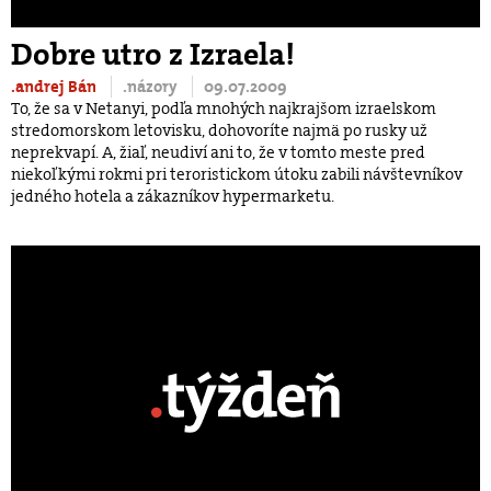
Dobre utro z Izraela!
.andrej Bán
.názory
09.07.2009
To, že sa v Netanyi, podľa mnohých najkrajšom izraelskom
stredomorskom letovisku, dohovoríte najmä po rusky už
neprekvapí. A, žiaľ, neudiví ani to, že v tomto meste pred
niekoľkými rokmi pri teroristickom útoku zabili návštevníkov
jedného hotela a zákazníkov hypermarketu.