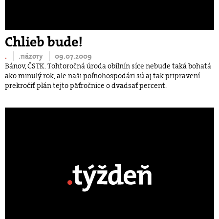
Chlieb bude!
.
.názory
09.07.2009
Bánov, ČSTK. Tohtoročná úroda obilnín síce nebude taká bohatá
ako minulý rok, ale naši poľnohospodári sú aj tak pripravení
prekročiť plán tejto päťročnice o dvadsať percent.