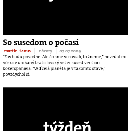
So susedom o počasí
.martin Hanus
.názory
07.07.2009
"Zas budú povodne. Ale čo sme si nasiali, to žneme," povedal mi
včera v upršaný bratislavský večer sused venčiaci
kokeršpaniela. "Veď celá planéta je v takomto stave,"
povzdychol si.