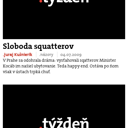
Sloboda squatterov
.juraj Kušnierik
.názory
04.07.2009
V Prahe sa odohrala dráma: vysťahovali sqatterov. Minister
Kocáb im našiel ubytovanie. Teda happy end. Ostáva po ňom
však v ústach trpká chuť.