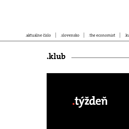
aktuálne číslo
slovensko
the economist
k
.klub