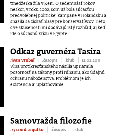
tínedžerka žila v Keni. O sedemnásť rokov
neskôr, v roku 2002, som už bola súčasťou
predvolebnej politickej kampane v Holandsku a
snažila sa získať hlasy pre konzervatívcov. Tieto
dve skúsenosti mi dodávajú istý rozhľad, aj keď
ide o súčasnú krízu v Egypte.
Odkaz guvernéra Tasíra
.ivan Vrubeľ
.časopis
.klub
12.02.2011
Vlna protikresťanského násilia upriamila
pozornosť na zákony proti rúhaniu, ako údajnú
ochranu náboženstva. Problémom je ich
existencia aj uplatňovanie.
Samovražda filozofie
.ryszard Legutko
.časopis
.klub