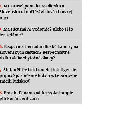
4.
EÚ: Brusel pomáha Maďarsku a
Slovensku ukončiť závislosť od ruskej
ropy
5.
Má súčasná AI vedomie? Alebo si to
len želáme?
6.
Bezpečnostný radar: Ruské kamery na
slovenských cestách? Bezpečnostné
riziko alebo zbytočné obavy?
7.
Štefan Hríb: Lídri umelej inteligencie
pripúšťajú zničenie ľudstva. Lebo v sebe
zničili ľudskosť
8.
Projekt Panama od firmy Anthropic
píli konár civilizácii