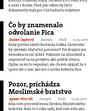
koncom studenej vojny. Ukradol ich v roku 2003
a ušiel z Ruska. Pred pár rokmi by tieto
dokumenty mali pre CIA hodnotu miliónov.
Čo by znamenalo
odvolanie Fica
.dušan Čaplovič
.časopis
.klub
12.02.2011
Keby prešiel návrh Richarda Sulíka, Slovensko
by vyvolalo zbytočnú pozornosť. Pre krajinu ani
demokraciu nič dobré. Pokúsim sa odosobniť a
nepozerať sa na problém ako politik Smeru.
Úplne sa mi to nepodarí, ale chcem ukázať, že v
spore ide o viac ako len o osobu Roberta Fica.
Pozor, prichádza
Moslimské bratstvo
.ayaan Hirsi Ali
.časopis
.klub
12.02.2011
Bola som presvedčenou členkou Moslimského
bratstva. Bolo to v roku 1985, keď som ešte ako