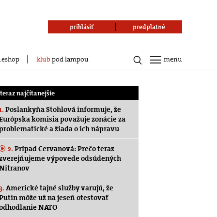
prihlásiť
predplatné
eshop
klub
pod lampou
menu
.teraz najčítanejšie
1.
Poslankyňa Stohlová informuje, že
Európska komisia považuje zonácie za
problematické a žiada o ich nápravu
2.
Prípad Cervanová: Prečo teraz
zverejňujeme výpovede odsúdených
Nitranov
3.
Americké tajné služby varujú, že
Putin môže už na jeseň otestovať
odhodlanie NATO