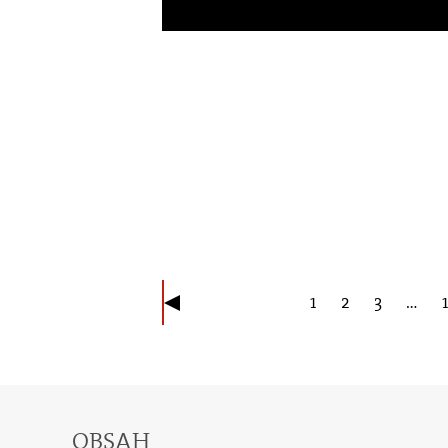
1
2
3
…
OBSAH