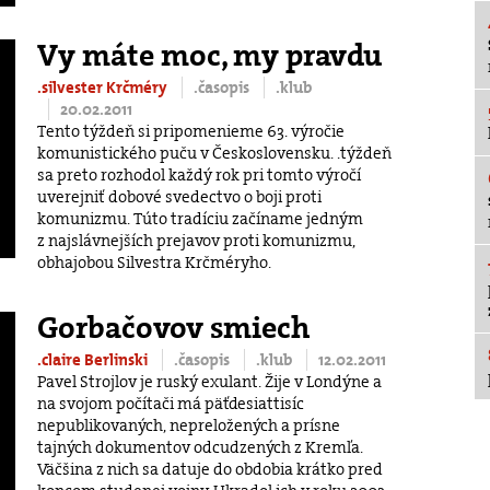
Vy máte moc, my pravdu
.silvester Krčméry
.časopis
.klub
20.02.2011
Tento týždeň si pripomenieme 63. výročie
komunistického puču v Československu. .týždeň
sa preto rozhodol každý rok pri tomto výročí
uverejniť dobové svedectvo o boji proti
komunizmu. Túto tradíciu začíname jedným
z najslávnejších prejavov proti komunizmu,
obhajobou Silvestra Krčméryho.
Gorbačovov smiech
.claire Berlinski
.časopis
.klub
12.02.2011
Pavel Strojlov je ruský exulant. Žije v Londýne a
na svojom počítači má päťdesiattisíc
nepublikovaných, nepreložených a prísne
tajných dokumentov odcudzených z Kremľa.
Väčšina z nich sa datuje do obdobia krátko pred