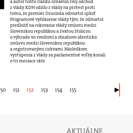
a autor tohto článku oznámili svoj odchod
z vlády. KDH odišlo z vlády na protest proti
tomu, že premiér Dzurinda odmietol splniť
Programové vyhlásenie vlády tým, že odmietol
predložiť na rokovanie vlády zmluvu medzi
Slovenskou republikou a Svätou Stolicou
o výhrade vo svedomí a obsahovo identickú
zmluvu medzi Slovenskou republikou
a registrovanými cirkvami. Následkom
vystúpenia z vlády sa parlamentné voľby konali
o tri mesiace skôr.
150
151
152
153
154
155
AKTUÁLNE