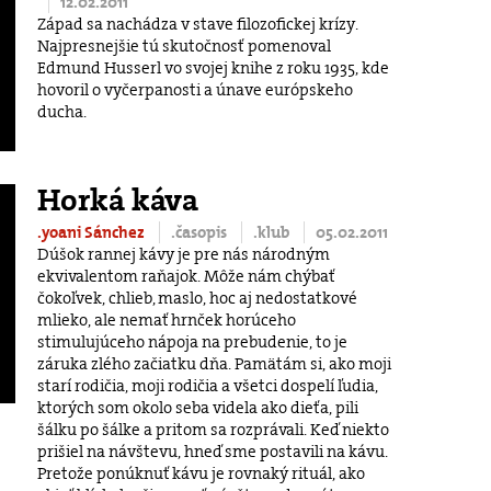
12.02.2011
Západ sa nachádza v stave filozofickej krízy.
Najpresnejšie tú skutočnosť pomenoval
Edmund Husserl vo svojej knihe z roku 1935, kde
hovoril o vyčerpanosti a únave európskeho
ducha.
Horká káva
.yoani Sánchez
.časopis
.klub
05.02.2011
Dúšok rannej kávy je pre nás národným
ekvivalentom raňajok. Môže nám chýbať
čokoľvek, chlieb, maslo, hoc aj nedostatkové
mlieko, ale nemať hrnček horúceho
stimulujúceho nápoja na prebudenie, to je
záruka zlého začiatku dňa. Pamätám si, ako moji
starí rodičia, moji rodičia a všetci dospelí ľudia,
ktorých som okolo seba videla ako dieťa, pili
šálku po šálke a pritom sa rozprávali. Keď niekto
prišiel na návštevu, hneď sme postavili na kávu.
Pretože ponúknuť kávu je rovnaký rituál, ako