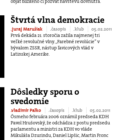
objať blízkeho či pozvať návštevu dovnútra.
Štvrtá vlna demokracie
.juraj Marušiak
.časopis
.klub
05.02.2011
Prvá dekáda 21. storočia zažila najmenej tri
veľké revolučné vlny. „Farebné revolúcie“ v
bývalom ZSSR, nástup ľavicových vlád v
Latinskej Amerike.
Dôsledky sporu o
svedomie
.vladimír Palko
.časopis
.klub
05.02.2011
Ôsmeho februára 2006 oznámil predseda KDH
Pavol Hrušovský, že odchádza z postu predsedu
parlamentu a ministri za KDH vo vláde
Mikuláša Dzurindu, Daniel Lipšic, Martin Fronc