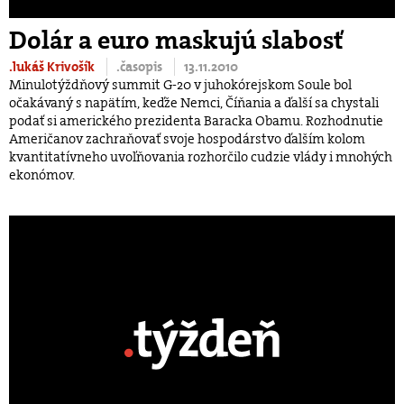
Dolár a euro maskujú slabosť
.lukáš Krivošík
.časopis
13.11.2010
Minulotýždňový summit G-20 v juhokórejskom Soule bol
očakávaný s napätím, keďže Nemci, Číňania a ďalší sa chystali
podať si amerického prezidenta Baracka Obamu. Rozhodnutie
Američanov zachraňovať svoje hospodárstvo ďalším kolom
kvantitatívneho uvoľňovania rozhorčilo cudzie vlády i mnohých
ekonómov.