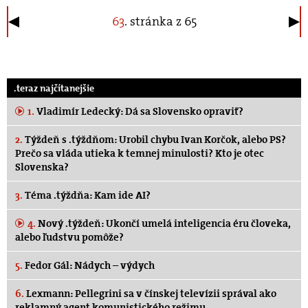
63
. stránka z 65
.teraz najčítanejšie
1.
Vladimír Ledecký: Dá sa Slovensko opraviť?
2.
Týždeň s .týždňom: Urobil chybu Ivan Korčok, alebo PS?
Prečo sa vláda utieka k temnej minulosti? Kto je otec
Slovenska?
3.
Téma .týždňa: Kam ide AI?
4.
Nový .týždeň: Ukončí umelá inteligencia éru človeka,
alebo ľudstvu pomôže?
5.
Fedor Gál: Nádych – výdych
6.
Lexmann: Pellegrini sa v čínskej televízii správal ako
reklamný agent komunistického režimu