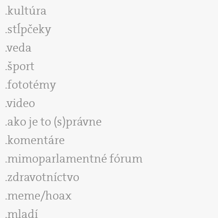
kultúra
stĺpčeky
veda
šport
fototémy
video
ako je to (s)právne
komentáre
mimoparlamentné fórum
zdravotníctvo
meme/hoax
mladí