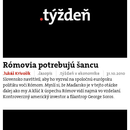
Rómovia potrebujú šancu
.lukáš Krivošík
.časopis
.týždeň v ekonomike
31.10.2010
Slovensko navštívil, aby ho vyzval na spoločnú európsku
politiku voči Rómom. Myslí si, že Maďarsko je v tejto otázke
ďalej ako my. A kľúč k úspechu Rómov vidí najmä vo vzdelaní.
Kontroverzný americký investor a filantrop George Soros.