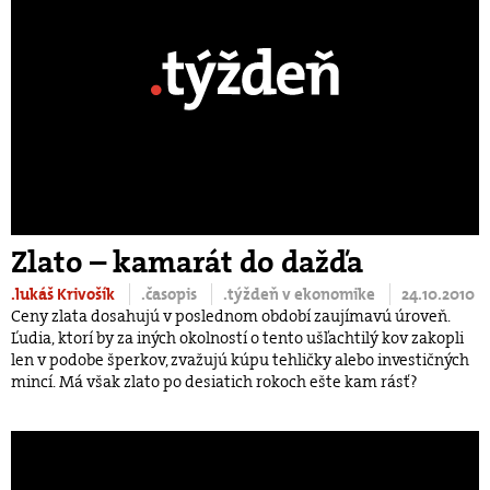
Zlato – kamarát do dažďa
.lukáš Krivošík
.časopis
.týždeň v ekonomike
24.10.2010
Ceny zlata dosahujú v poslednom období zaujímavú úroveň.
Ľudia, ktorí by za iných okolností o tento ušľachtilý kov zakopli
len v podobe šperkov, zvažujú kúpu tehličky alebo investičných
mincí. Má však zlato po desiatich rokoch ešte kam rásť?