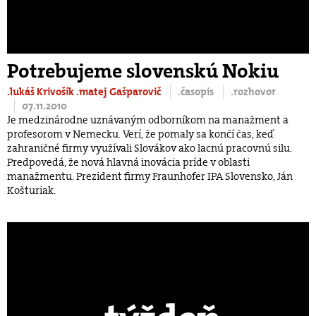
Potrebujeme slovenskú Nokiu
.lukáš Krivošík
.matej Gašparovič
.časopis
.rozhovor
07.11.2010
Je medzinárodne uznávaným odborníkom na manažment a
profesorom v Nemecku. Verí, že pomaly sa končí čas, keď
zahraničné firmy využívali Slovákov ako lacnú pracovnú silu.
Predpovedá, že nová hlavná inovácia príde v oblasti
manažmentu. Prezident firmy Fraunhofer IPA Slovensko, Ján
Košturiak.