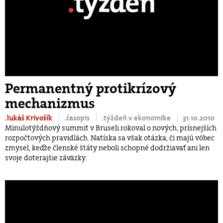
Permanentný protikrízový
mechanizmus
.lukáš Krivošík
.časopis
.týždeň v ekonomike
31.10.2010
Minulotýždňový summit v Bruseli rokoval o nových, prísnejších
rozpočtových pravidlách. Natíska sa však otázka, či majú vôbec
zmysel, keďže členské štáty neboli schopné dodržiavať ani len
svoje doterajšie záväzky.