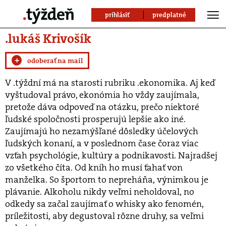
prihlásiť
predplatné
.lukáš Krivošík
+
odoberať na mail
V .týždní má na starosti rubriku .ekonomika. Aj keď
vyštudoval právo, ekonómia ho vždy zaujímala,
pretože dáva odpoveď na otázku, prečo niektoré
ľudské spoločnosti prosperujú lepšie ako iné.
Zaujímajú ho nezamýšľané dôsledky účelových
ľudských konaní, a v poslednom čase čoraz viac
vzťah psychológie, kultúry a podnikavosti. Najradšej
zo všetkého číta. Od kníh ho musí ťahať von
manželka. So športom to nepreháňa, výnimkou je
plávanie. Alkoholu nikdy veľmi neholdoval, no
odkedy sa začal zaujímať o whisky ako fenomén,
príležitosti, aby degustoval rôzne druhy, sa veľmi