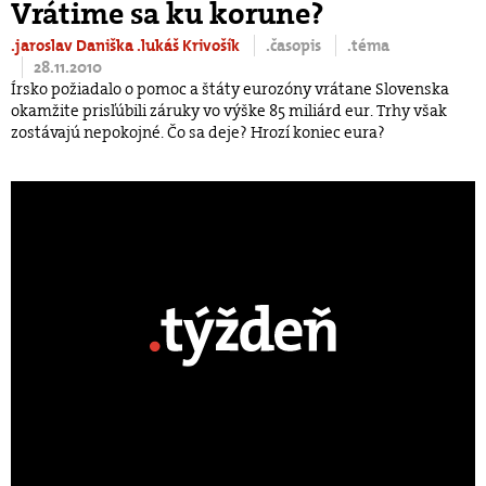
Vrátime sa ku korune?
.jaroslav Daniška
.lukáš Krivošík
.časopis
.téma
28.11.2010
Írsko požiadalo o pomoc a štáty eurozóny vrátane Slovenska
okamžite prisľúbili záruky vo výške 85 miliárd eur. Trhy však
zostávajú nepokojné. Čo sa deje? Hrozí koniec eura?