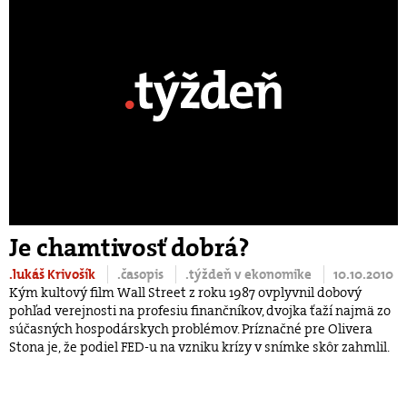
Je chamtivosť dobrá?
.lukáš Krivošík
.časopis
.týždeň v ekonomike
10.10.2010
Kým kultový film Wall Street z roku 1987 ovplyvnil dobový
pohľad verejnosti na profesiu finančníkov, dvojka ťaží najmä zo
súčasných hospodárskych problémov. Príznačné pre Olivera
Stona je, že podiel FED-u na vzniku krízy v snímke skôr zahmlil.