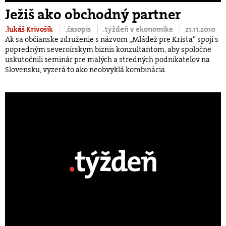
Ježiš ako obchodný partner
.lukáš Krivošík
.časopis
.týždeň v ekonomike
21.11.2010
Ak sa občianske združenie s názvom „Mládež pre Krista“ spojí s
popredným severoírskym biznis konzultantom, aby spoločne
uskutočnili seminár pre malých a stredných podnikateľov na
Slovensku, vyzerá to ako neobvyklá kombinácia.