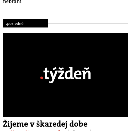
nebráni.
.posledné
Žijeme v škaredej dobe