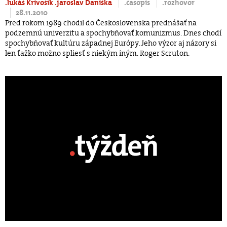
.lukáš Krivošík
.jaroslav Daniška
.časopis
.rozhovor
28.11.2010
Pred rokom 1989 chodil do Československa prednášať na
podzemnú univerzitu a spochybňovať komunizmus. Dnes chodí
spochybňovať kultúru západnej Európy. Jeho výzor aj názory si
len ťažko možno spliesť s niekým iným. Roger Scruton.