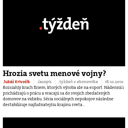
Hrozia svetu menové vojny?
.lukáš Krivošík
.časopis
.týždeň v ekonomike
18.10.2010
Rozsiahly krach firiem, ktorých výroba ide na export. Nádenníci
prichádzajú o prácu a vracajú sa do svojich zbedačených
domovov na vidieku. Séria sociálnych nepokojov následne
destabilizuje najľudnatejšiu krajinu sveta...