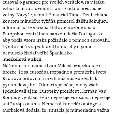
euroval o garancie pre svojich veriteľov, sa v Írsku
vzbúrila ulica a demonštranti žiadajú predčasné
voľby. Navyše, denník Financial Times Deutschland
koncom minulého týždňa priniesol ďalšiu šokujúcu
informáciu, že väčšina štátov eurozóny spolu s
Európskou centrálnou bankou tlačia Portugalsko,
aby podľa vzoru Írska požiadalo o pomoc z eurovalu.
Týmto chcú vraj zabrániť tomu, aby o pomoc
nemuselo žiadať veľké Španielsko.
.merkelová v akcii
Náš minister financií Ivan Mikloš už špekuluje o
hrozbe, že sa eurozóna rozpadne a premiérka Iveta
Radičová prirovnala mechanizmus eurovalu k
pyramídovej hre. O konci spoločnej meny však
špekulovali aj iní. Európsky prezident Herman Van
Rompuy vyhlásil, že ak neprežije eurozóna, neprežije
ani Európska únia. Nemecká kancelárka Angela
Merkelová dodala, že „situácia je mimoriadne vážna“