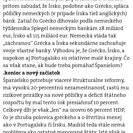
pritom zabúdať, že Írsko, podobne ako Grécko, spláca
pôžičky nemeckých (v prípade Írska tiež anglických)
bánk. Zatiaľ čo Grécko dlhovalo podľa nemeckého
týždenníka Spiegel nemeckým bankám 28 miliárd
eur, Írsko až 115 miliárd eur. Nemecká vláda tak
„záchranou“ Grécka a Írska sekundárne zachraňuje
svoje vlastné banky. Výhodou je, že Grécko, Írsko, a
napokon aj Portugalsko sú relatívne malé krajiny. Čo
sa však stane, ak bude treba pomáhať Španielom?
.koniec a nový začiatok
Španielsko potrebuje viaceré štrukturálne reformy,
má vysokú 20-percentnú nezamestnanosť, rastú mu
rizikové prirážky na nové pôžičky a deficit štátneho
rozpočtu by mal tento rok presiahnuť 10 percent.
Celkový dlh je však „len“ na úrovni 66 percent HDP,
čo je zhruba polovica gréckeho a o štvrtinu menej
ako v Portugalsku či Írsku. Madrid teda stále nemá
problémy ako ostatné menované štáty. Isté však je,