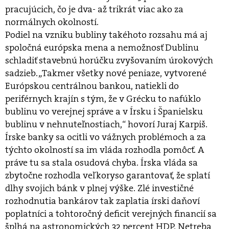
pracujúcich, čo je dva- až trikrát viac ako za
normálnych okolností.
Podiel na vzniku bubliny takéhoto rozsahu má aj
spoločná európska mena a nemožnosť Dublinu
schladiť stavebnú horúčku zvyšovaním úrokových
sadzieb. „Takmer všetky nové peniaze, vytvorené
Európskou centrálnou bankou, natiekli do
periférnych krajín s tým, že v Grécku to nafúklo
bublinu vo verejnej správe a v Írsku i Španielsku
bublinu v nehnuteľnostiach,“ hovorí Juraj Karpiš.
Írske banky sa ocitli vo vážnych problémoch a za
týchto okolností sa im vláda rozhodla pomôcť. A
práve tu sa stala osudová chyba. Írska vláda sa
zbytočne rozhodla veľkoryso garantovať, že splatí
dlhy svojich bánk v plnej výške. Zlé investičné
rozhodnutia bankárov tak zaplatia írski daňoví
poplatníci a tohtoročný deficit verejných financií sa
šplhá na astronomických 32 percent HDP. Netreba