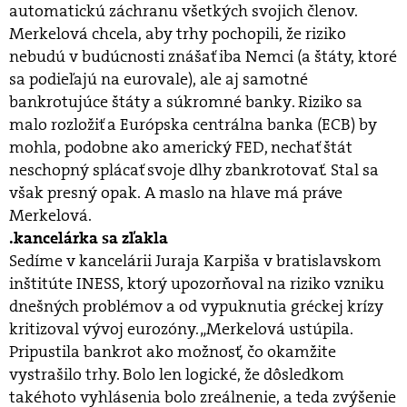
automatickú záchranu všetkých svojich členov.
Merkelová chcela, aby trhy pochopili, že riziko
nebudú v budúcnosti znášať iba Nemci (a štáty, ktoré
sa podieľajú na eurovale), ale aj samotné
bankrotujúce štáty a súkromné banky. Riziko sa
malo rozložiť a Európska centrálna banka (ECB) by
mohla, podobne ako americký FED, nechať štát
neschopný splácať svoje dlhy zbankrotovať. Stal sa
však presný opak. A maslo na hlave má práve
Merkelová.
.kancelárka sa zľakla
Sedíme v kancelárii Juraja Karpiša v bratislavskom
inštitúte INESS, ktorý upozorňoval na riziko vzniku
dnešných problémov a od vypuknutia gréckej krízy
kritizoval vývoj eurozóny. „Merkelová ustúpila.
Pripustila bankrot ako možnosť, čo okamžite
vystrašilo trhy. Bolo len logické, že dôsledkom
takéhoto vyhlásenia bolo zreálnenie, a teda zvýšenie