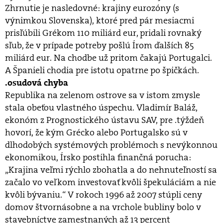
Zhrnutie je nasledovné: krajiny eurozóny (s
výnimkou Slovenska), ktoré pred pár mesiacmi
prisľúbili Grékom 110 miliárd eur, pridali rovnaký
sľub, že v prípade potreby pošlú Írom ďalších 85
miliárd eur. Na chodbe už pritom čakajú Portugalci.
A Španieli chodia pre istotu opatrne po špičkách.
.osudová chyba
Republika na zelenom ostrove sa v istom zmysle
stala obeťou vlastného úspechu. Vladimír Baláž,
ekonóm z Prognostického ústavu SAV, pre .týždeň
hovorí, že kým Grécko alebo Portugalsko sú v
dlhodobých systémových problémoch s nevýkonnou
ekonomikou, Írsko postihla finančná porucha:
„Krajina veľmi rýchlo zbohatla a do nehnuteľností sa
začalo vo veľkom investovať kvôli špekuláciám a nie
kvôli bývaniu.“ V rokoch 1996 až 2007 stúpli ceny
domov štvornásobne a na vrchole bubliny bolo v
stavebníctve zamestnaných až 13 percent