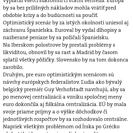
vyplatili všetci súkromní či štátni veritelia. Európa
by sa bez prílišných nákladov mohla vrátiť pred
obdobie krízy a do budúcnosti sa poučiť.
Optimistický scenár by za istých okolností uniesol aj
záchranu Španielska. Euroval by vydal dlhopisy a
nazberané peniaze by sa požičali Španielsku.
Na Iberskom polostrove by prestali problémy s
likviditou, obnovil by sa rast a Madrid by časom
splatil všetky pôžičky. Slovensko by na tom dokonca
zarobilo.
Druhým, pre euro optimistickým scenárom sú
návrhy európskych federalistov. Ľudia ako bývalý
belgický premiér Guy Verhofstadt navrhujú, aby sa
po menovej centralizácii a vzniku spoločnej meny
euro dokončila aj fiškálna centralizácia. EÚ by mala
svoje priame príjmy a o výške dôchodkov či
jednotlivých rozpočtov by sa rozhodovalo centrálne.
Napriek všetkým problémom od Írska po Grécko