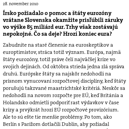
28. november 2010
Írsko požiadalo o pomoc a štáty eurozóny
vrátane Slovenska okamžite prisľúbili záruky
vo výške 85 miliárd eur. Trhy však zostávajú
nepokojné. Čo sa deje? Hrozí koniec eura?
Zabudnite na staré členenie na euroskeptikov a
europtimistov, stráca totiž význam. Európa, najmä
štáty eurozóny, totiž práve čelí najväčšej kríze vo
svojich dejinách. Od októbra strieda jedna zlá správa
druhú. Európske štáty sa najskôr nedohodli na
prísnom vynucovaní rozpočtovej disciplíny, keď štáty
porušujú takzvané maastrichtské kritériá. Neskôr sa
nedohodli na novom rozpočte pre EÚ, keď Británia a
Holandsko odmietli podporiť rast výdavkov v čase
krízy a prvýkrát hrozí EÚ rozpočtové provizórium.
Ale to sú ešte tie menšie problémy. Po tom, ako
Berlín s Parížom dotlačili Dublin, aby požiadal