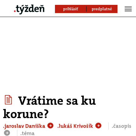
prihlásiť
predplatné
Vrátime sa ku
korune?
.jaroslav Daniška
.lukáš Krivošík
.časopis
+
+
.téma
+