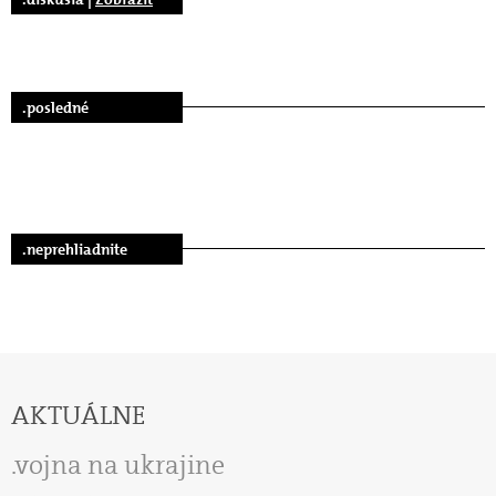
.posledné
.neprehliadnite
AKTUÁLNE
vojna na ukrajine