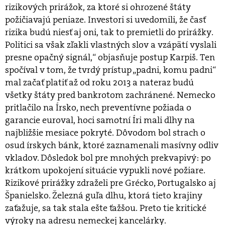
rizikových prirážok, za ktoré si ohrozené štáty
požičiavajú peniaze. Investori si uvedomili, že časť
rizika budú niesť aj oni, tak to premietli do prirážky.
Politici sa však zľakli vlastných slov a vzápätí vyslali
presne opačný signál,“ objasňuje postup Karpiš. Ten
spočíval v tom, že tvrdý prístup „padni, komu padni“
mal začať platiť až od roku 2013 a nateraz budú
všetky štáty pred bankrotom zachránené. Nemecko
pritlačilo na Írsko, nech preventívne požiada o
garancie euroval, hoci samotní Íri mali dlhy na
najbližšie mesiace pokryté. Dôvodom bol strach o
osud írskych bánk, ktoré zaznamenali masívny odliv
vkladov. Dôsledok bol pre mnohých prekvapivý: po
krátkom upokojení situácie vypukli nové požiare.
Rizikové prirážky zdraželi pre Grécko, Portugalsko aj
Španielsko. Železná guľa dlhu, ktorá tieto krajiny
zaťažuje, sa tak stala ešte ťažšou. Preto tie kritické
výroky na adresu nemeckej kancelárky.