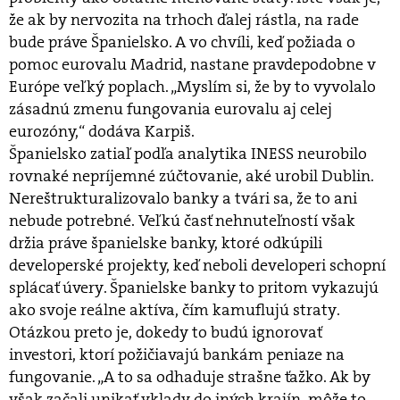
že ak by nervozita na trhoch ďalej rástla, na rade
bude práve Španielsko. A vo chvíli, keď požiada o
pomoc eurovalu Madrid, nastane pravdepodobne v
Európe veľký poplach. „Myslím si, že by to vyvolalo
zásadnú zmenu fungovania eurovalu aj celej
eurozóny,“ dodáva Karpiš.
Španielsko zatiaľ podľa analytika INESS neurobilo
rovnaké nepríjemné zúčtovanie, aké urobil Dublin.
Nereštrukturalizovalo banky a tvári sa, že to ani
nebude potrebné. Veľkú časť nehnuteľností však
držia práve španielske banky, ktoré odkúpili
developerské projekty, keď neboli developeri schopní
splácať úvery. Španielske banky to pritom vykazujú
ako svoje reálne aktíva, čím kamuflujú straty.
Otázkou preto je, dokedy to budú ignorovať
investori, ktorí požičiavajú bankám peniaze na
fungovanie. „A to sa odhaduje strašne ťažko. Ak by
však začali unikať vklady do iných krajín, môže to