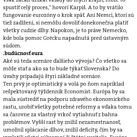
spustiť celý proces,“ hovorí Karpiš. A to by vrátilo
fungovanie eurozóny o krok späť. Ani Nemci, ktorí sú
tiež zadlžení, si nemôžu dovoliť donekonečna platiť
všetky cudzie dlhy. Napokon, je to práve Nemecko,
kde bola pomoc Grécku napadnutá pred ústavným
súdom.
.budúcnosť eura
Aké sú teda scenáre ďalšieho vývoja? Čo všetko sa
môže stať a ako sa to bude týkať Slovenska? Do
úvahy pripadajú štyri základné scenáre.
Ten prvý je optimistický a volá po ňom napríklad
rešpektovaný týždenník Economist. Európa by sa
mala sústrediť na podporu zdravého ekonomického
rastu, urobiť všetky potrebné reformy a vďaka tomu
sa čarovne za vlastný vrkoč vytiahnuť z bahna
problémov. Vyšší rast by znížil nezamestnanosť,
umožnil splácanie dlhov, znížil deficity, čím by sa