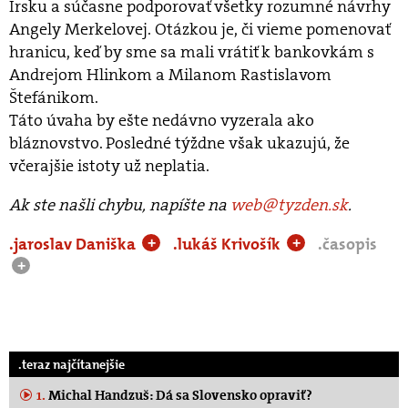
Írsku a súčasne podporovať všetky rozumné návrhy
Angely Merkelovej. Otázkou je, či vieme pomenovať
hranicu, keď by sme sa mali vrátiť k bankovkám s
Andrejom Hlinkom a Milanom Rastislavom
Štefánikom.
Táto úvaha by ešte nedávno vyzerala ako
bláznovstvo. Posledné týždne však ukazujú, že
včerajšie istoty už neplatia.
Ak ste našli chybu, napíšte na
web@tyzden.sk
.
.jaroslav Daniška
.lukáš Krivošík
.časopis
+
+
+
.teraz najčítanejšie
1.
Michal Handzuš: Dá sa Slovensko opraviť?