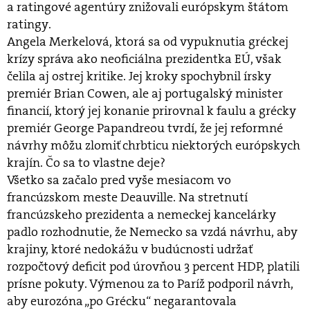
a ratingové agentúry znižovali európskym štátom
ratingy.
Angela Merkelová, ktorá sa od vypuknutia gréckej
krízy správa ako neoficiálna prezidentka EÚ, však
čelila aj ostrej kritike. Jej kroky spochybnil írsky
premiér Brian Cowen, ale aj portugalský minister
financií, ktorý jej konanie prirovnal k faulu a grécky
premiér George Papandreou tvrdí, že jej reformné
návrhy môžu zlomiť chrbticu niektorých európskych
krajín. Čo sa to vlastne deje?
Všetko sa začalo pred vyše mesiacom vo
francúzskom meste Deauville. Na stretnutí
francúzskeho prezidenta a nemeckej kancelárky
padlo rozhodnutie, že Nemecko sa vzdá návrhu, aby
krajiny, ktoré nedokážu v budúcnosti udržať
rozpočtový deficit pod úrovňou 3 percent HDP, platili
prísne pokuty. Výmenou za to Paríž podporil návrh,
aby eurozóna „po Grécku“ negarantovala