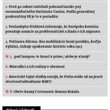
2.
Pred 40 rokmi roztrhali pohraničiarske psy
osemnásťročného Hartmuta Tautza. Podľa generálnej
prokuratúry SR je to v poriadku
3.
Poslankyňa Stohlová informuje, že Európska komisia
považuje zonácie za problematické a žiada o ich nápravu
4.
Putinova dilema. Bez mobilizácie hrozí porážka, keď ju
vyhlási, riskuje opakovanie histórie roku 1917
5.
.pod lampou: Je Izrael v práve, alebo je vinný?
6.
Návraťáci a ich rodiny v ohrození
7.
Americké tajné služby varujú, že Putin môže už na jeseň
otestovať odhodlanie NATO
8.
Obete kauzy Cervanová: Roman Brázda
.diskusia |
Zobraziť