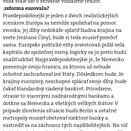
však stále ide o snívanie vzdialené realite.
.reforma eurovalu?
Pravdepodobnejší je jeden z dvoch realistickejších
scenárov. Európa sa nemôže spoliehať na pomoc
zvonka, jej dlhy nedokáže splatiť žiadna krajina na
svete (vrátane Číny), bude si teda musieť pomôcť
sama. Európske politické elity investovali príliš veľa
kapitálu do spoločnej meny, logicky sa ju preto budú
snažiť udržať. Najpravdepodobnejšie je, že Nemecko
pomenuje svoju hranicu, za ktorou už nebude
ochotné zachraňovať iné štáty. Dôsledkom bude, že
krajiny eurozóny, neschopné splácať svoje dlhy, bude
čakať štandardný riadený bankrot. Prirodzene,
otrasie to viacerými nadnárodnými bankami a
dotkne sa Nemecka a všetkých veľkých štátov. V
prípade zhoršenia situácie budú Berlín a ostatné
metropoly musieť obetovať niektoré banky a
sústrediť sa na záchranu tých najdôležitejších. Na nič