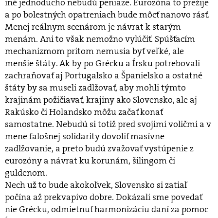
iné jednoducho nebudú peniaze. Eurozóna to prežije
a po bolestných opatreniach bude môcť nanovo rásť.
Menej reálnym scenárom je návrat k starým
menám. Ani to však nemožno vylúčiť. Spúšťacím
mechanizmom pritom nemusia byť veľké, ale
menšie štáty. Ak by po Grécku a Írsku potrebovali
zachraňovať aj Portugalsko a Španielsko a ostatné
štáty by sa museli zadlžovať, aby mohli týmto
krajinám požičiavať, krajiny ako Slovensko, ale aj
Rakúsko či Holandsko môžu začať konať
samostatne. Nebudú si totiž pred svojimi voličmi a v
mene falošnej solidarity dovoliť masívne
zadlžovanie, a preto budú zvažovať vystúpenie z
eurozóny a návrat ku korunám, šilingom či
guldenom.
Nech už to bude akokoľvek, Slovensko si zatiaľ
počína až prekvapivo dobre. Dokázali sme povedať
nie Grécku, odmietnuť harmonizáciu daní za pomoc