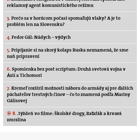
reklamný agent komunistického režimu
3.
Prečo sa v horúcom počasí spomaľujú vlaky? A je to
problém len na Slovensku?
4.
Fedor Gál: Nádych – výdych
5.
Pripíjanie si na skorý kolaps Ruska neznamená, že sme
naň pripravení
6.
Spomienka bez post scriptum: Druhá svetová vojna v
Ázii a Tichomorí
7.
Kremeľ rozšíril možnosti náboru do armády aj pre ďalších
páchateľov trestných činov – čo to znamená podľa Maríny
Gálisovej
8.
.týždeň vo filme: Školské drogy, Raťafák a krvavá
zmrzlina