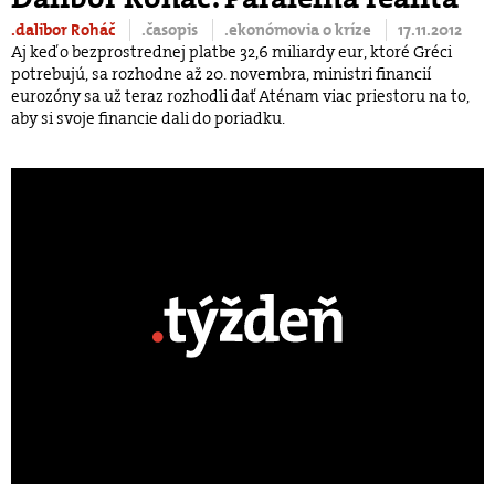
.dalibor Roháč
.časopis
.ekonómovia o kríze
17.11.2012
Aj keď o bezprostrednej platbe 32,6 miliardy eur, ktoré Gréci
potrebujú, sa rozhodne až 20. novembra, ministri financií
eurozóny sa už teraz rozhodli dať Aténam viac priestoru na to,
aby si svoje financie dali do poriadku.