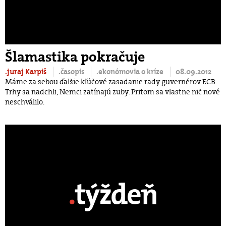
Šlamastika pokračuje
.juraj Karpiš
.časopis
.ekonómovia o kríze
08.09.2012
Máme za sebou ďalšie kľúčové zasadanie rady guvernérov ECB.
Trhy sa nadchli, Nemci zatínajú zuby. Pritom sa vlastne nič nové
neschválilo.