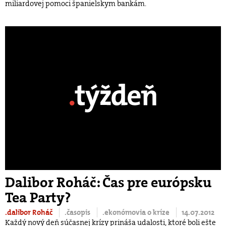
miliardovej pomoci španielskym bankám.
Dalibor Roháč: Čas pre európsku
Tea Party?
.dalibor Roháč
.časopis
.ekonómovia o kríze
14.07.2012
Každý nový deň súčasnej krízy prináša udalosti, ktoré boli ešte