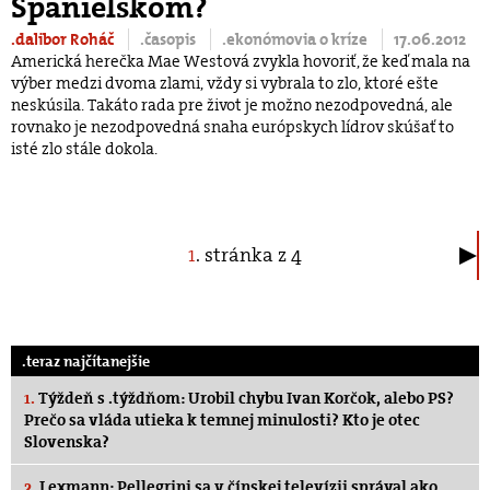
Španielskom?
.dalibor Roháč
.časopis
.ekonómovia o kríze
17.06.2012
Americká herečka Mae Westová zvykla hovoriť, že keď mala na
výber medzi dvoma zlami, vždy si vybrala to zlo, ktoré ešte
neskúsila. Takáto rada pre život je možno nezodpovedná, ale
rovnako je nezodpovedná snaha európskych lídrov skúšať to
isté zlo stále dokola.
1
. stránka z 4
.teraz najčítanejšie
1.
Týždeň s .týždňom: Urobil chybu Ivan Korčok, alebo PS?
Prečo sa vláda utieka k temnej minulosti? Kto je otec
Slovenska?
2.
Lexmann: Pellegrini sa v čínskej televízii správal ako