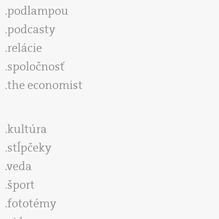
podlampou
podcasty
relácie
spoločnosť
the economist
kultúra
stĺpčeky
veda
šport
fototémy