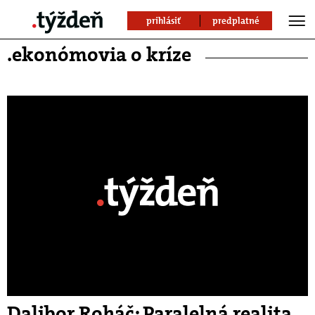
prihlásiť
predplatné
.ekonómovia o kríze
Dalibor Roháč: Paralelná realita