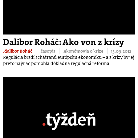
Dalibor Roháč: Ako von z krízy
.dalibor Roháč
.časopis
.ekonómovia o kríze
15.09.2012
Regulácia brzdí schátranú európsku ekonomiku – a z krízy by jej
preto najviac pomohla dôkladná regulačná reforma.