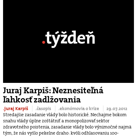
Juraj Karpiš: Neznesiteľná
ľahkosť zadlžovania
.juraj Karpiš
.časopis
.ekonómovia o kríze
29.07.2012
Stredajšie zasadanie vlády bolo historické. Nechajme bokom
snahu vlády úplne zoštátniť a monopolizovať sektor
zdravotného poistenia, zasadanie vlády bolo výnimočné najmä
tým, že nás vyšlo pekelne draho: kvôli odhlasovaniu 100-