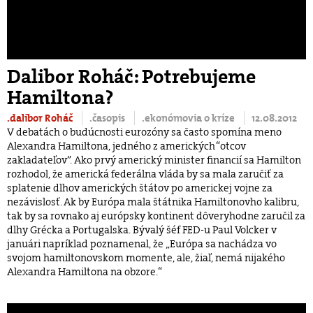
Dalibor Roháč: Potrebujeme
Hamiltona?
.dalibor Roháč
.časopis
.ekonómovia o kríze
12.08.2012
V debatách o budúcnosti eurozóny sa často spomína meno
Alexandra Hamiltona, jedného z amerických “otcov
zakladateľov”. Ako prvý americký minister financií sa Hamilton
rozhodol, že americká federálna vláda by sa mala zaručiť za
splatenie dlhov amerických štátov po americkej vojne za
nezávislosť. Ak by Európa mala štátnika Hamiltonovho kalibru,
tak by sa rovnako aj európsky kontinent dôveryhodne zaručil za
dlhy Grécka a Portugalska. Bývalý šéf FED-u Paul Volcker v
januári napríklad poznamenal, že „Európa sa nachádza vo
svojom hamiltonovskom momente, ale, žiaľ, nemá nijakého
Alexandra Hamiltona na obzore.“