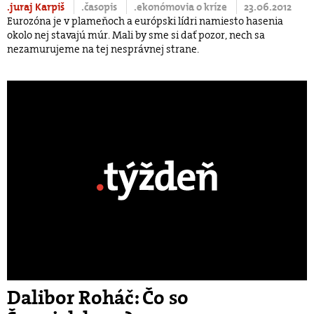
.juraj Karpiš
.časopis
.ekonómovia o kríze
23.06.2012
Eurozóna je v plameňoch a európski lídri namiesto hasenia
okolo nej stavajú múr. Mali by sme si dať pozor, nech sa
nezamurujeme na tej nesprávnej strane.
Dalibor Roháč: Čo so