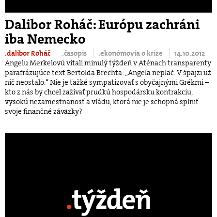
Dalibor Roháč: Európu zachráni
iba Nemecko
.dalibor Roháč
.časopis
.ekonómovia o kríze
14.10.2012
Angelu Merkelovú vítali minulý týždeň v Aténach transparenty
parafrázujúce text Bertolda Brechta: „Angela neplač. V špajzi už
nič neostalo.“ Nie je ťažké sympatizovať s obyčajnými Grékmi –
kto z nás by chcel zažívať prudkú hospodársku kontrakciu,
vysokú nezamestnanosť a vládu, ktorá nie je schopná splniť
svoje finančné záväzky?