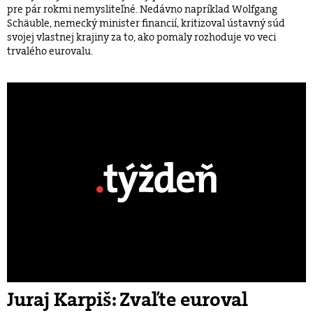
pre pár rokmi nemysliteľné. Nedávno napríklad Wolfgang
Schäuble, nemecký minister financií, kritizoval ústavný súd
svojej vlastnej krajiny za to, ako pomaly rozhoduje vo veci
trvalého eurovalu.
Juraj Karpiš: Zvaľte euroval