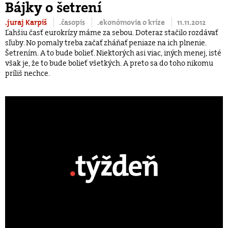
Bájky o šetrení
.juraj Karpiš
.časopis
.ekonómovia o kríze
11.11.2012
Ľahšiu časť eurokrízy máme za sebou. Doteraz stačilo rozdávať
sľuby. No pomaly treba začať zháňať peniaze na ich plnenie.
Šetrením. A to bude bolieť. Niektorých asi viac, iných menej, isté
však je, že to bude bolieť všetkých. A preto sa do toho nikomu
príliš nechce.