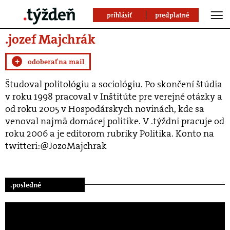
prihlásiť
predplatné
.jozef Majchrák
+
odoberať na mail
Študoval politológiu a sociológiu. Po skončení štúdia
v roku 1998 pracoval v Inštitúte pre verejné otázky a
od roku 2005 v Hospodárskych novinách, kde sa
venoval najmä domácej politike. V .týždni pracuje od
roku 2006 a je editorom rubriky Politika. Konto na
twitteri:@JozoMajchrak
.posledné