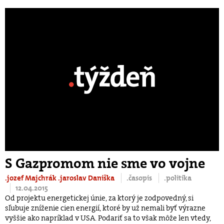
S Gazpromom nie sme vo vojne
.jozef Majchrák
.jaroslav Daniška
.časopis
.politika
12.04.2015
Od projektu energetickej únie, za ktorý je zodpovedný, si
sľubuje zníženie cien energií, ktoré by už nemali byť výrazne
vyššie ako napríklad v USA. Podariť sa to však môže len vtedy,