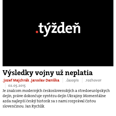
Výsledky vojny už neplatia
.jozef Majchrák
.jaroslav Daniška
.časopis
.rozhovor
02.05.2015
Je znalcom moderných československých a stredoeurópskych
dejín, práve dokončuje syntézu dejín Ukrajiny. Momentálne
azda najlepší český historik sa s nami rozprával čistou
slovenčinou. Jan Rychlík.