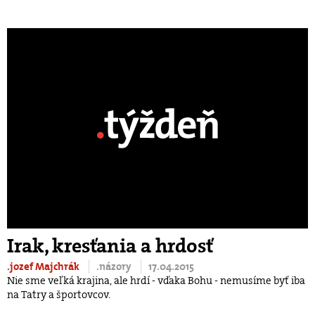
Irak, kresťania a hrdosť
.jozef Majchrák
.názory
17.04.2015
Nie sme veľká krajina, ale hrdí - vďaka Bohu - nemusíme byť iba
na Tatry a športovcov.