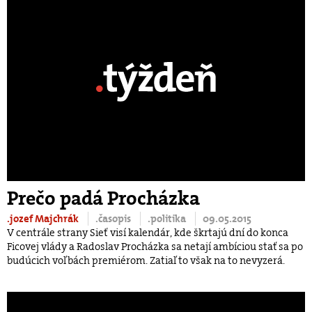
Prečo padá Procházka
.jozef Majchrák
.časopis
.politika
09.05.2015
V centrále strany Sieť visí kalendár, kde škrtajú dní do konca
Ficovej vlády a Radoslav Procházka sa netají ambíciou stať sa po
budúcich voľbách premiérom. Zatiaľ to však na to nevyzerá.