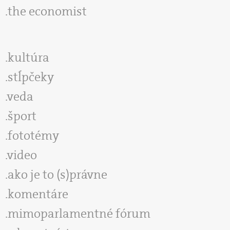
the economist
kultúra
stĺpčeky
veda
šport
fototémy
video
ako je to (s)právne
komentáre
mimoparlamentné fórum