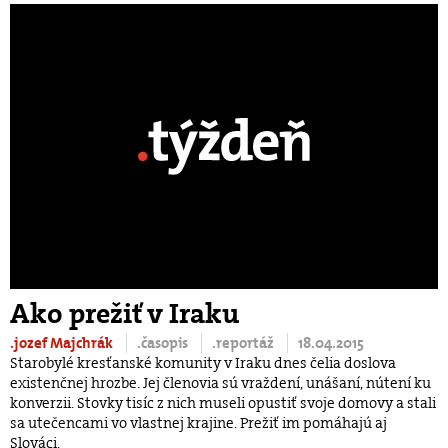
Ako prežiť v Iraku
.jozef Majchrák
.časopis
.reportáž
18.04.2015
Starobylé kresťanské komunity v Iraku dnes čelia doslova
existenčnej hrozbe. Jej členovia sú vraždení, unášaní, nútení ku
konverzii. Stovky tisíc z nich museli opustiť svoje domovy a stali
sa utečencami vo vlastnej krajine. Prežiť im pomáhajú aj
Slováci.