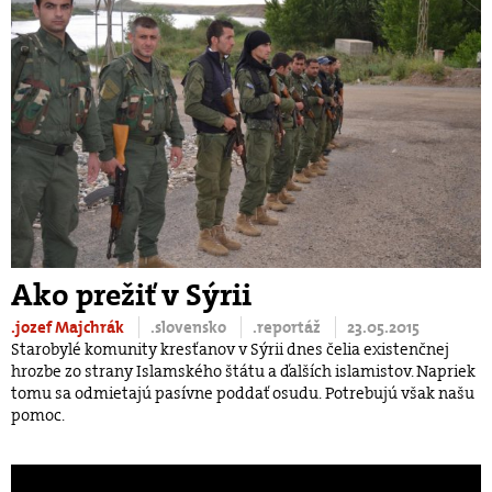
Ako prežiť v Sýrii
.jozef Majchrák
.slovensko
.reportáž
23.05.2015
Starobylé komunity kresťanov v Sýrii dnes čelia existenčnej
hrozbe zo strany Islamského štátu a ďalších islamistov. Napriek
tomu sa odmietajú pasívne poddať osudu. Potrebujú však našu
pomoc.