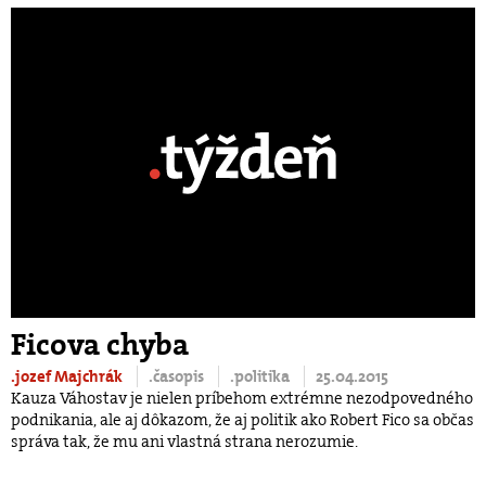
Ficova chyba
.jozef Majchrák
.časopis
.politika
25.04.2015
Kauza Váhostav je nielen príbehom extrémne nezodpovedného
podnikania, ale aj dôkazom, že aj politik ako Robert Fico sa občas
správa tak, že mu ani vlastná strana nerozumie.