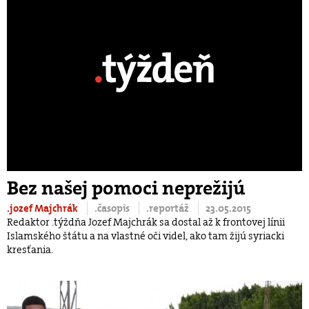
Bez našej pomoci neprežijú
.jozef Majchrák
.časopis
.reportáž
23.05.2015
Redaktor .týždňa Jozef Majchrák sa dostal až k frontovej línii
Islamského štátu a na vlastné oči videl, ako tam žijú syriacki
kresťania.