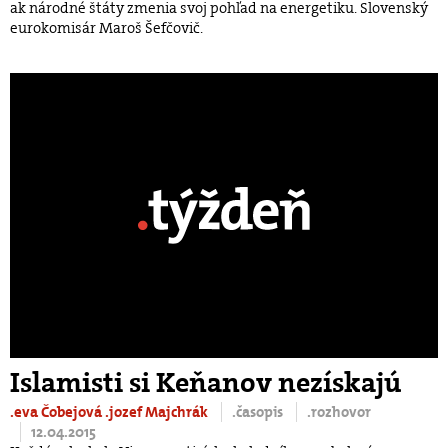
ak národné štáty zmenia svoj pohľad na energetiku. Slovenský
eurokomisár Maroš Šefčovič.
Islamisti si Keňanov nezískajú
.eva Čobejová
.jozef Majchrák
.časopis
.rozhovor
12.04.2015