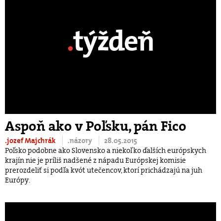
Aspoň ako v Poľsku, pán Fico
.jozef Majchrák
.názory
28.05.2015
Poľsko podobne ako Slovensko a niekoľko ďalších európskych
krajín nie je príliš nadšené z nápadu Európskej komisie
prerozdeliť si podľa kvót utečencov, ktorí prichádzajú na juh
Európy.