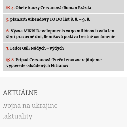
4.
Obete kauzy Cervanová: Roman Brázda
5.
plan.art: víkendový TO DO list 8. 8. – 9. 8.
6.
Výzva MIRRI Developments za 30 miliónov trvala len
štyri pracovné dni, Remišová podáva trestné oznámenie
7.
Fedor Gál: Nádych – výdych
8.
Prípad Cervanová: Prečo teraz zverejňujeme
výpovede odsúdených Nitranov
AKTUÁLNE
vojna na ukrajine
aktuality