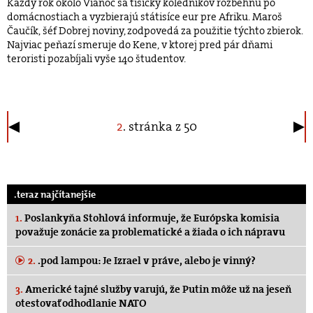
Každý rok okolo Vianoc sa tisícky koledníkov rozbehnú po
domácnostiach a vyzbierajú státisíce eur pre Afriku. Maroš
Čaučík, šéf Dobrej noviny, zodpovedá za použitie týchto zbierok.
Najviac peňazí smeruje do Kene, v ktorej pred pár dňami
teroristi pozabíjali vyše 140 študentov.
2
. stránka z 50
.teraz najčítanejšie
1.
Poslankyňa Stohlová informuje, že Európska komisia
považuje zonácie za problematické a žiada o ich nápravu
2.
.pod lampou: Je Izrael v práve, alebo je vinný?
3.
Americké tajné služby varujú, že Putin môže už na jeseň
otestovať odhodlanie NATO