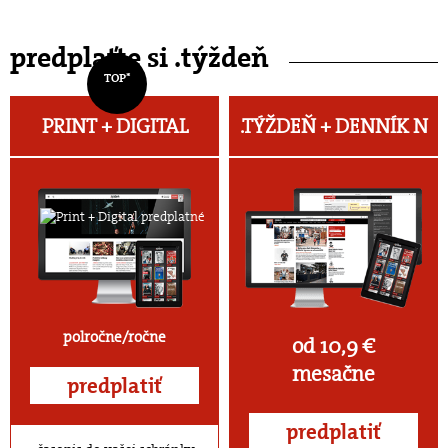
predplaťte si .týždeň
TOP*
PRINT + DIGITAL
.TÝŽDEŇ +
DENNÍK N
polročne/ročne
od 10,9 €
mesačne
predplatiť
predplatiť