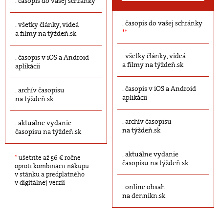
časopis do vašej schránky
časopis do vašej schránky
všetky články, videá
**
a filmy na týždeň.sk
všetky články, videá
časopis v iOS a Android
a filmy na týždeň.sk
aplikácii
časopis v iOS a Android
archív časopisu
aplikácii
na týždeň.sk
archív časopisu
aktuálne vydanie
na týždeň.sk
časopisu na týždeň.sk
aktuálne vydanie
*
ušetríte až 56 € ročne
časopisu na týždeň.sk
oproti kombinácii nákupu
v stánku a predplatného
v digitálnej verzii
online obsah
na dennikn.sk