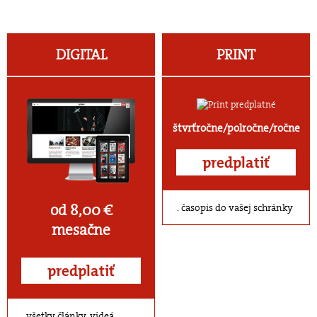
DIGITAL
PRINT
štvrťročne/polročne/ročne
predplatiť
od 8,00 €
časopis do vašej schránky
mesačne
predplatiť
všetky články, videá