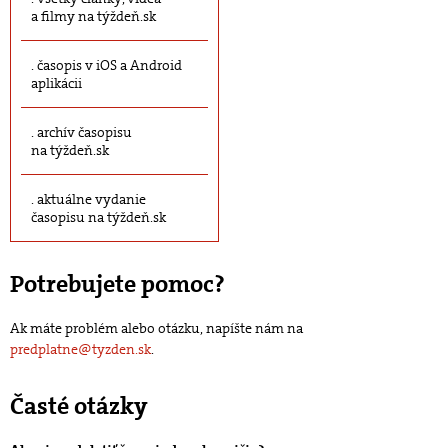
a filmy na týždeň.sk
časopis v iOS a Android
aplikácii
archív časopisu
na týždeň.sk
aktuálne vydanie
časopisu na týždeň.sk
Potrebujete pomoc?
Ak máte problém alebo otázku, napíšte nám na
predplatne@tyzden.sk
.
Časté otázky