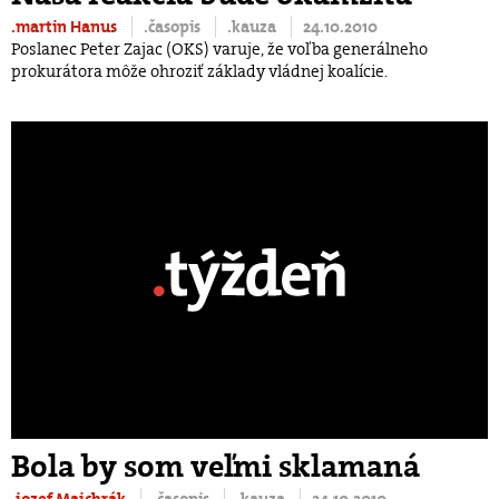
.martin Hanus
.časopis
.kauza
24.10.2010
Poslanec Peter Zajac (OKS) varuje, že voľba generálneho
prokurátora môže ohroziť základy vládnej koalície.
Bola by som veľmi sklamaná
.jozef Majchrák
.časopis
.kauza
24.10.2010