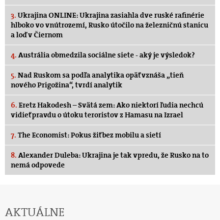
3.
Ukrajina ONLINE: Ukrajina zasiahla dve ruské rafinérie
hlboko vo vnútrozemí, Rusko útočilo na železničnú stanicu
a loď v Čiernom
4.
Austrália obmedzila sociálne siete - aký je výsledok?
5.
Nad Ruskom sa podľa analytika opäť vznáša „tieň
nového Prigožina“, tvrdí analytik
6.
Eretz Hakodesh – Svätá zem: Ako niektorí ľudia nechcú
vidieť pravdu o útoku teroristov z Hamasu na Izrael
7.
The Economist: Pokus žiť bez mobilu a sietí
8.
Alexander Duleba: Ukrajina je tak vpredu, že Rusko na to
nemá odpovede
AKTUÁLNE