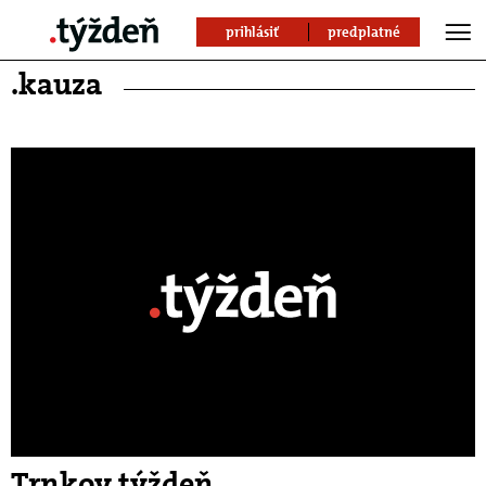
prihlásiť
predplatné
.kauza
Trnkov týždeň