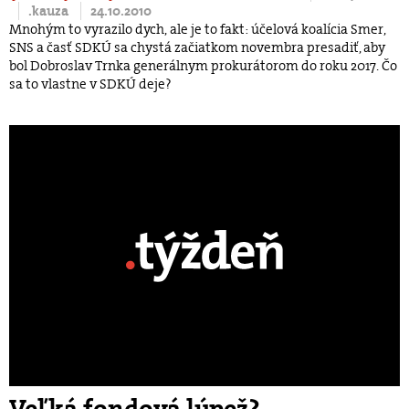
.kauza
24.10.2010
Mnohým to vyrazilo dych, ale je to fakt: účelová koalícia Smer,
SNS a časť SDKÚ sa chystá začiatkom novembra presadiť, aby
bol Dobroslav Trnka generálnym prokurátorom do roku 2017. Čo
sa to vlastne v SDKÚ deje?
Veľká fondová lúpež?