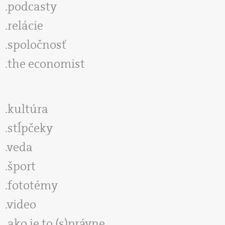
podcasty
relácie
spoločnosť
the economist
kultúra
stĺpčeky
veda
šport
fototémy
video
ako je to (s)právne