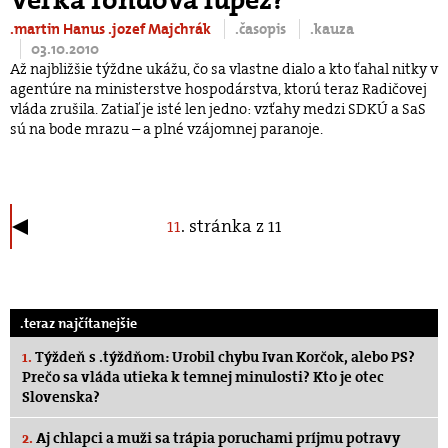
.martin Hanus
.jozef Majchrák
.časopis
.kauza
03.10.2010
Až najbližšie týždne ukážu, čo sa vlastne dialo a kto ťahal nitky v
agentúre na ministerstve hospodárstva, ktorú teraz Radičovej
vláda zrušila. Zatiaľ je isté len jedno: vzťahy medzi SDKÚ a SaS
sú na bode mrazu – a plné vzájomnej paranoje.
11
. stránka z 11
.teraz najčítanejšie
1.
Týždeň s .týždňom: Urobil chybu Ivan Korčok, alebo PS?
Prečo sa vláda utieka k temnej minulosti? Kto je otec
Slovenska?
2.
Aj chlapci a muži sa trápia poruchami príjmu potravy