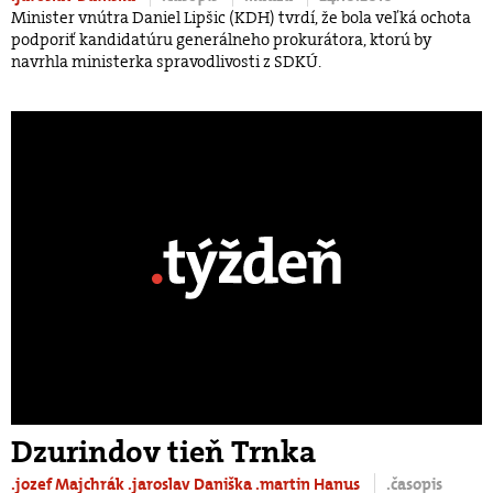
Minister vnútra Daniel Lipšic (KDH) tvrdí, že bola veľká ochota
podporiť kandidatúru generálneho prokurátora, ktorú by
navrhla ministerka spravodlivosti z SDKÚ.
Dzurindov tieň Trnka
.jozef Majchrák
.jaroslav Daniška
.martin Hanus
.časopis