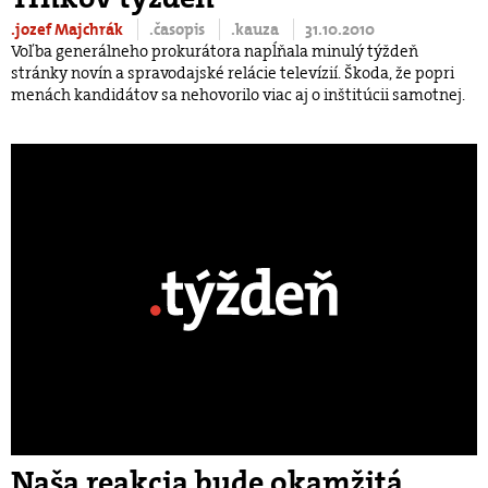
.jozef Majchrák
.časopis
.kauza
31.10.2010
Voľba generálneho prokurátora napĺňala minulý týždeň
stránky novín a spravodajské relácie televízií. Škoda, že popri
menách kandidátov sa nehovorilo viac aj o inštitúcii samotnej.
Naša reakcia bude okamžitá