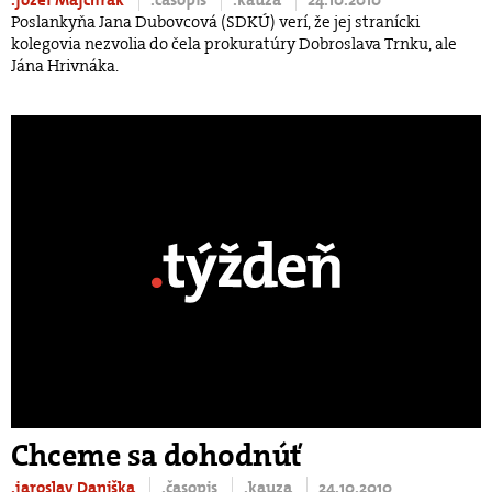
Poslankyňa Jana Dubovcová (SDKÚ) verí, že jej stranícki
kolegovia nezvolia do čela prokuratúry Dobroslava Trnku, ale
Jána Hrivnáka.
Chceme sa dohodnúť
.jaroslav Daniška
.časopis
.kauza
24.10.2010