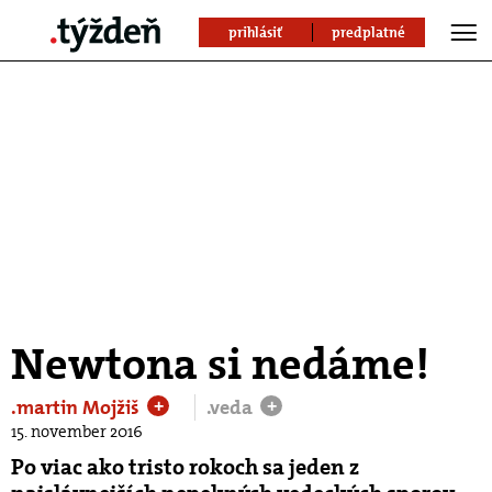
prihlásiť
predplatné
Newtona si nedáme!
.martin Mojžiš
.veda
+
+
15. november 2016
Po viac ako tristo rokoch sa jeden z