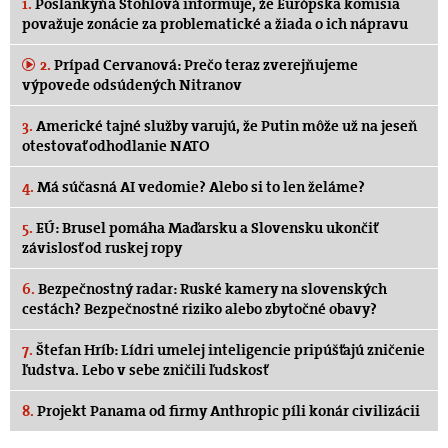
1.
Poslankyňa Stohlová informuje, že Európska komisia
považuje zonácie za problematické a žiada o ich nápravu
2.
Prípad Cervanová: Prečo teraz zverejňujeme
výpovede odsúdených Nitranov
3.
Americké tajné služby varujú, že Putin môže už na jeseň
otestovať odhodlanie NATO
4.
Má súčasná AI vedomie? Alebo si to len želáme?
5.
EÚ: Brusel pomáha Maďarsku a Slovensku ukončiť
závislosť od ruskej ropy
6.
Bezpečnostný radar: Ruské kamery na slovenských
cestách? Bezpečnostné riziko alebo zbytočné obavy?
7.
Štefan Hríb: Lídri umelej inteligencie pripúšťajú zničenie
ľudstva. Lebo v sebe zničili ľudskosť
8.
Projekt Panama od firmy Anthropic píli konár civilizácii