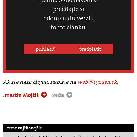
prečítajte si
odomknutú verziu
tohto článku.
prihlásiť
predplatiť
Ak ste našli chybu, napíšte na
web@tyzden.sk
.
.martin Mojžiš
.veda
+
+
.teraz najčítanejšie