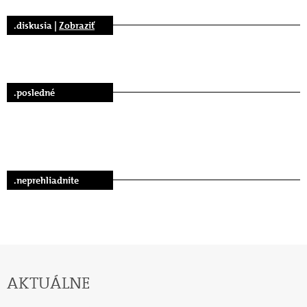
.diskusia |
Zobraziť
.posledné
.neprehliadnite
AKTUÁLNE