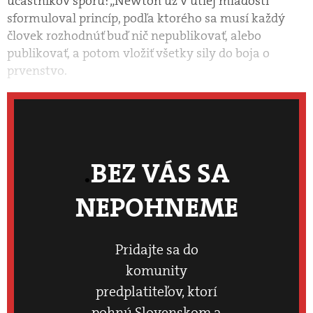
účastníkov sporu: „Newton už v útlej mladosti
sformuloval princíp, podľa ktorého sa musí každý
človek rozhodnúť buď nič nepublikovať, alebo
publikovať, a potom vložiť všetky sily do boja o
prvenstvo.
BEZ VÁS SA
NEPOHNEME
Pridajte sa do
komunity
predplatiteľov, ktorí
pohnú Slovenskom a