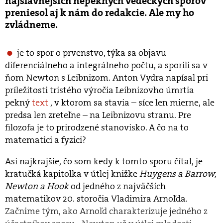
najslávnejších nepekných vedeckých sporov
preniesol aj k nám do redakcie. Ale my ho
zvládneme.
je to spor o prvenstvo, týka sa objavu
diferenciálneho a integrálneho počtu, a sporili sa v
ňom Newton s Leibnizom. Anton Vydra napísal pri
príležitosti tristého výročia Leibnizovho úmrtia
pekný
text
, v ktorom sa stavia – síce len mierne, ale
predsa len zreteľne – na Leibnizovu stranu. Pre
filozofa je to prirodzené stanovisko. A čo na to
matematici a fyzici?
Asi najkrajšie, čo som kedy k tomto sporu čítal, je
kratučká kapitolka v útlej knižke
Huygens a Barrow,
Newton a Hook
od jedného z najväčších
matematikov 20. storočia Vladimira Arnoľda.
Začnime tým, ako Arnoľd charakterizuje jedného z