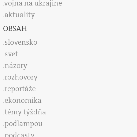
vojna na ukrajine
aktuality
OBSAH
slovensko
svet
názory
rozhovory
reportáže
ekonomika
témy týždňa
podlampou
podcasty