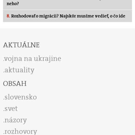
neho?
8.
Rozhodovať o migrácii? Najskôr musíme vedieť, o čo ide
AKTUÁLNE
vojna na ukrajine
aktuality
OBSAH
slovensko
svet
názory
rozhovory