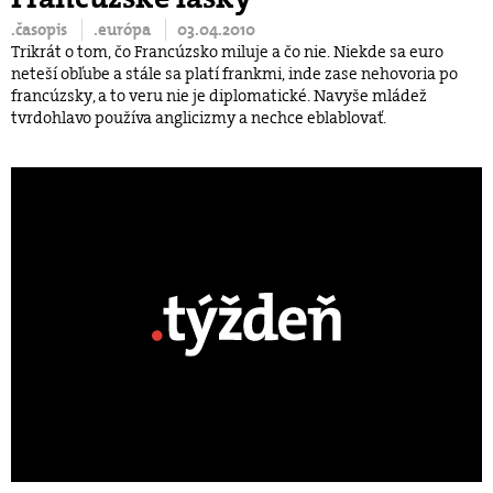
.časopis
.európa
03.04.2010
Trikrát o tom, čo Francúzsko miluje a čo nie. Niekde sa euro
neteší obľube a stále sa platí frankmi, inde zase nehovoria po
francúzsky, a to veru nie je diplomatické. Navyše mládež
tvrdohlavo používa anglicizmy a nechce eblablovať.