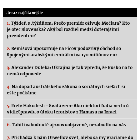
.teraz najčítanejšie
1.
Týždeň s .týždňom: Prečo premiér oživuje Mečiara? Kto
je otec Slovenska? Aký bol rozdiel medzi doterajšímí
prezidentmi?
2.
Remišová upozorňuje na Ficov podozrivý obchod so
Spojenými arabskými emirátmi za 170 miliónov eur
3.
Alexander Duleba: Ukrajina je tak vpredu, že Rusko na to
nemá odpovede
4.
Na dopad austrálskeho zákona o sociálnych sieťach si
ešte počkáme
5.
Eretz Hakodesh – Svätá zem: Ako niektorí ľudia nechcú
vidieť pravdu o útoku teroristov z Hamasu na Izrael
6.
Tahiti zabudnuté aj znovuobjavené, nezabudlo na nás
7.
Prichádza k nám Orwellov svet, alebo sa my vraciame do