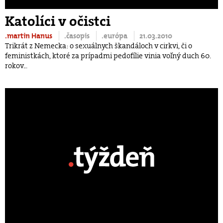
Katolíci v očistci
.martin Hanus
.časopis
.európa
21.03.2010
Trikrát z Nemecka: o sexuálnych škandáloch v cirkvi, či o
feministkách, ktoré za prípadmi pedofílie vinia voľný duch 60.
rokov...