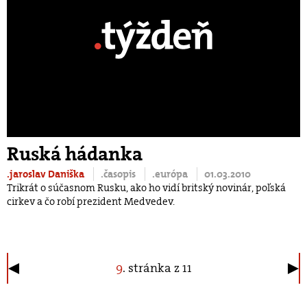
Ruská hádanka
.jaroslav Daniška
.časopis
.európa
01.03.2010
Trikrát o súčasnom Rusku, ako ho vidí britský novinár, poľská
cirkev a čo robí prezident Medvedev.
9
. stránka z 11