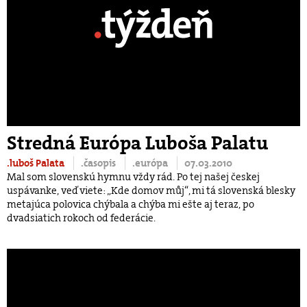
Stredná Európa Luboša Palatu
.luboš Palata
.časopis
.európa
07.03.2010
Mal som slovenskú hymnu vždy rád. Po tej našej českej
uspávanke, veď viete: „Kde domov můj“, mi tá slovenská blesky
metajúca polovica chýbala a chýba mi ešte aj teraz, po
dvadsiatich rokoch od federácie.