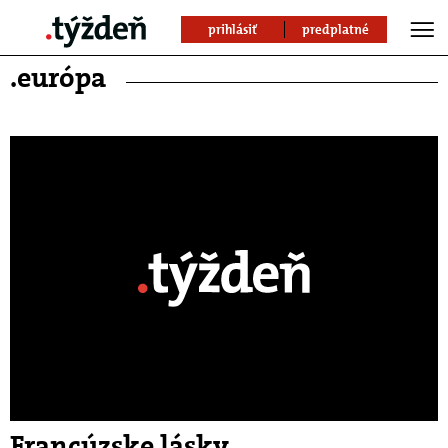
prihlásiť
predplatné
.európa
Francúzske lásky