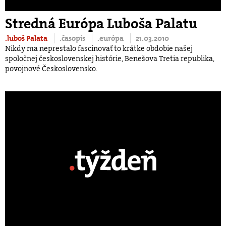
Stredná Európa Luboša Palatu
.luboš Palata
.časopis
.európa
21.03.2010
Nikdy ma neprestalo fascinovať to krátke obdobie našej
spoločnej československej histórie, Benešova Tretia republika,
povojnové Československo.