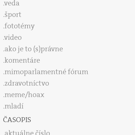
veda
šport
fototémy
video
ako je to (s)právne
komentáre
mimoparlamentné fórum
zdravotníctvo
meme/hoax
mladí
ČASOPIS
aktuálne číslo