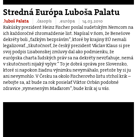
Stredná Európa Luboša Palatu
.luboš Palata
.časopis
.európa
14.03.2010
Rakúsky prezident Heinz Fischer poslal sudetským Nemcom na
ich každoročné zhromaždenie list. Napísal v ňom, že Benešove
dekréty boli „ťažkým bezprávím“, ktoré by krajiny EÚ nemali
legalizovať. „Skutočnosť, že český prezident Václav Klaus si pre
svoj podpis Lisabonskej zmluvy dal ako podmienku, že
európska charta ľudských práv sa na dekréty nevzťahuje, nemá
v skutočnosti nijaký vplyv.“ To je dobrá správa pre Slovensko,
ktoré si napokon žiadnu výnimku nevymáhalo, pretože by si ju
ani nevymohlo. V Česku sa okolo Fischerovho listu strhol krik –
nebojte sa, až bude za rok posielať Viktor Orbán podobné
zdravice „vymeneným Maďarom“, bude krik aj u vás.