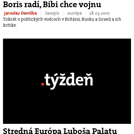
Boris radí, Bibi chce vojnu
.jaroslav Daniška
.časopis
.európa
28.03.2010
Trikrát o politických vodcoch v Británii, Rusku a Izraeli a ich
kritike.
Stredná Európa Luboša Palatu