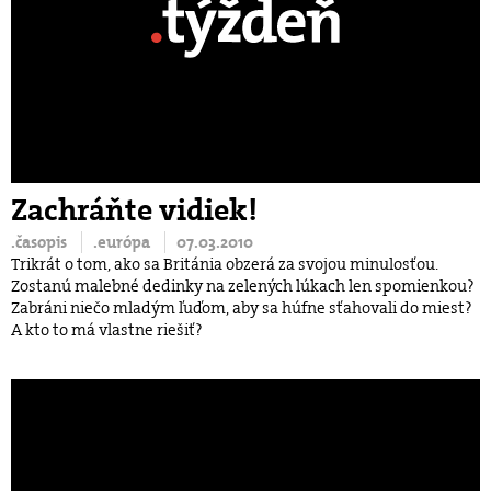
Zachráňte vidiek!
.časopis
.európa
07.03.2010
Trikrát o tom, ako sa Británia obzerá za svojou minulosťou.
Zostanú malebné dedinky na zelených lúkach len spomienkou?
Zabráni niečo mladým ľuďom, aby sa húfne sťahovali do miest?
A kto to má vlastne riešiť?