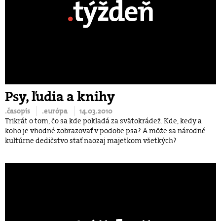
Psy, ľudia a knihy
.časopis
.európa
14.03.2010
Trikrát o tom, čo sa kde pokladá za svätokrádež. Kde, kedy a
koho je vhodné zobrazovať v podobe psa? A môže sa národné
kultúrne dedičstvo stať naozaj majetkom všetkých?