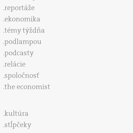
reportáže
ekonomika
témy týždňa
podlampou
podcasty
relácie
spoločnosť
the economist
kultúra
stĺpčeky