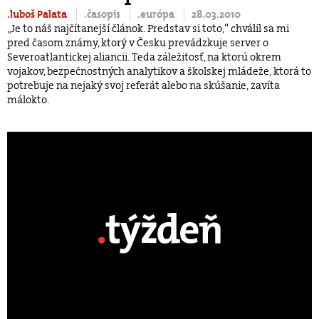
.luboš Palata
.časopis
.európa
28.03.2010
„Je to náš najčítanejší článok. Predstav si toto,“ chválil sa mi
pred časom známy, ktorý v Česku prevádzkuje server o
Severoatlantickej aliancii. Teda záležitosť, na ktorú okrem
vojakov, bezpečnostných analytikov a školskej mládeže, ktorá to
potrebuje na nejaký svoj referát alebo na skúšanie, zavíta
málokto.