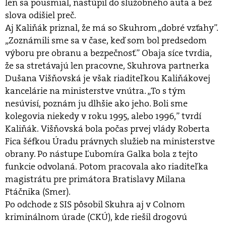
len sa pousmial, nastúpil do služobného auta a bez
slova odišiel preč.
Aj Kaliňák priznal, že má so Skuhrom „dobré vzťahy”.
„Zoznámili sme sa v čase, keď som bol predsedom
výboru pre obranu a bezpečnosť.” Obaja síce tvrdia,
že sa stretávajú len pracovne, Skuhrova partnerka
Dušana Višňovská je však riaditeľkou Kaliňákovej
kancelárie na ministerstve vnútra. „To s tým
nesúvisí, poznám ju dlhšie ako jeho. Boli sme
kolegovia niekedy v roku 1995, alebo 1996,” tvrdí
Kaliňák. Višňovská bola počas prvej vlády Roberta
Fica šéfkou Úradu právnych služieb na ministerstve
obrany. Po nástupe Ľubomíra Galka bola z tejto
funkcie odvolaná. Potom pracovala ako riaditeľka
magistrátu pre primátora Bratislavy Milana
Ftáčnika (Smer).
Po odchode z SIS pôsobil Skuhra aj v Colnom
kriminálnom úrade (CKÚ), kde riešil drogovú