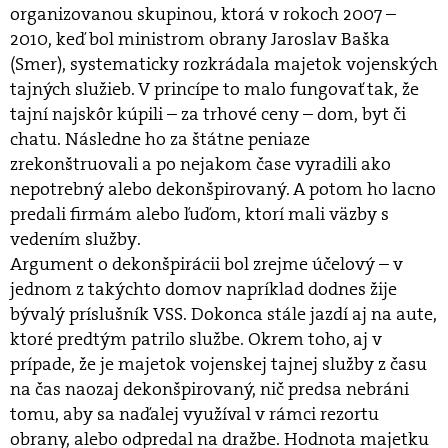
organizovanou skupinou, ktorá v rokoch 2007 –
2010, keď bol ministrom obrany Jaroslav Baška
(Smer), systematicky rozkrádala majetok vojenských
tajných služieb. V princípe to malo fungovať tak, že
tajní najskôr kúpili – za trhové ceny – dom, byt či
chatu. Následne ho za štátne peniaze
zrekonštruovali a po nejakom čase vyradili ako
nepotrebný alebo dekonšpirovaný. A potom ho lacno
predali firmám alebo ľuďom, ktorí mali väzby s
vedením služby.
Argument o dekonšpirácii bol zrejme účelový – v
jednom z takýchto domov napríklad dodnes žije
bývalý príslušník VSS. Dokonca stále jazdí aj na aute,
ktoré predtým patrilo službe. Okrem toho, aj v
prípade, že je majetok vojenskej tajnej služby z času
na čas naozaj dekonšpirovaný, nič predsa nebráni
tomu, aby sa naďalej využíval v rámci rezortu
obrany, alebo odpredal na dražbe. Hodnota majetku