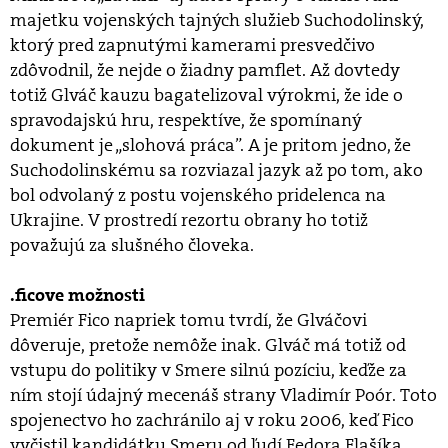
majetku vojenských tajných služieb Suchodolinský,
ktorý pred zapnutými kamerami presvedčivo
zdôvodnil, že nejde o žiadny pamflet. Až dovtedy
totiž Glváč kauzu bagatelizoval výrokmi, že ide o
spravodajskú hru, respektíve, že spomínaný
dokument je „slohová práca”. A je pritom jedno, že
Suchodolinskému sa rozviazal jazyk až po tom, ako
bol odvolaný z postu vojenského pridelenca na
Ukrajine. V prostredí rezortu obrany ho totiž
považujú za slušného človeka.
.ficove možnosti
Premiér Fico napriek tomu tvrdí, že Glváčovi
dôveruje, pretože nemôže inak. Glváč má totiž od
vstupu do politiky v Smere silnú pozíciu, keďže za
ním stojí údajný mecenáš strany Vladimír Poór. Toto
spojenectvo ho zachránilo aj v roku 2006, keď Fico
vyčistil kandidátku Smeru od ľudí Fedora Flašíka.