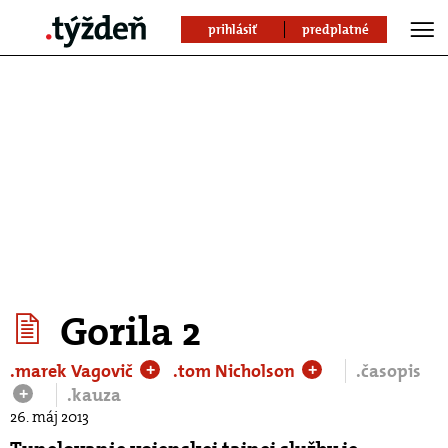
prihlásiť
predplatné
Gorila 2
.marek Vagovič
.tom Nicholson
.časopis
+
+
.kauza
+
26. máj 2013