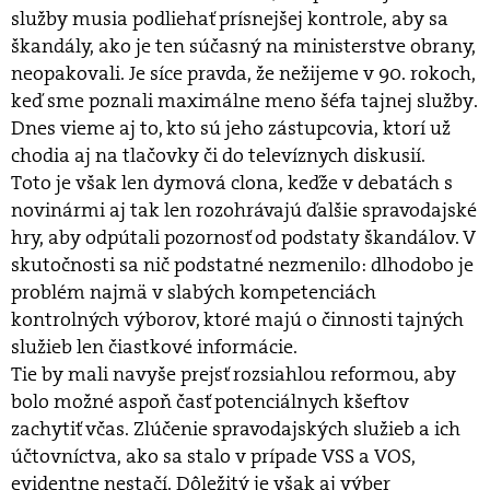
služby musia podliehať prísnejšej kontrole, aby sa
škandály, ako je ten súčasný na ministerstve obrany,
neopakovali. Je síce pravda, že nežijeme v 90. rokoch,
keď sme poznali maximálne meno šéfa tajnej služby.
Dnes vieme aj to, kto sú jeho zástupcovia, ktorí už
chodia aj na tlačovky či do televíznych diskusií.
Toto je však len dymová clona, keďže v debatách s
novinármi aj tak len rozohrávajú ďalšie spravodajské
hry, aby odpútali pozornosť od podstaty škandálov. V
skutočnosti sa nič podstatné nezmenilo: dlhodobo je
problém najmä v slabých kompetenciách
kontrolných výborov, ktoré majú o činnosti tajných
služieb len čiastkové informácie.
Tie by mali navyše prejsť rozsiahlou reformou, aby
bolo možné aspoň časť potenciálnych kšeftov
zachytiť včas. Zlúčenie spravodajských služieb a ich
účtovníctva, ako sa stalo v prípade VSS a VOS,
evidentne nestačí. Dôležitý je však aj výber