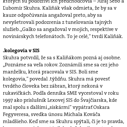
ktorých sú podozriví ich predchodcovia – Juraj Šebo a
Ľubomír Skuhra. Kaliňák však odmieta, že by sa v
kauze odpočúvania angažoval preto, aby sa
nevyšetrovali podozrenia z tunelovania tajných
služieb. „Galko sa angažoval v mojich, respektíve v
novinárskych telefonátoch. To je celé,” tvrdí Kaliňák.
.kolegovia v SIS
Skuhra potvrdil, že sa s Kaliňákom pozná aj osobne.
„Poznáme sa veľa rokov. Zoznámili sme sa cez jeho
manželku, ktorá pracovala v SIS. Boli sme
kolegovia,” povedal .týždňu. Skuhra má povesť
tvrdého človeka bez zábran, ktorý nekoná v
rukavičkách. Podľa denníka SME vycestoval v roku
1997 ako príslušník Lexovej SIS do Švajčiarska, kde
mal spolu s ďalšími „siskármi” vypátrať Oskara
Fegyveresa, svedka únosu Michala Kováča
mladšieho. Keď sme sa Skuhru spýtali, či je to pravda,