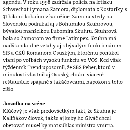
agendu. V roku 1998 zadržala polícia na letisku
Schwechat Lymana Zamora, diplomata z Kostariky, s
31 kilami kokaínu v batožine. Zamora vtedy na
Slovensku podnikal aj s Bohumilou Skuhrovou,
bývalou manželkou Ľubomíra Skuhru. Skuhrová
bola so Zamorom vo firme Latimpex. Skuhra má
nadštandardné vzťahy aj s bývalým funkcionárom
SIS a CKÚ Romanom Osuským, ktorému ponúkol
vlani po voľbách vysokú funkciu vo VOS. Keď však
týždenník Trend upozornil, že SBS Peber, ktorú v
minulosti vlastnil aj Osuský, chráni viaceré
reštaurácie spájané s takáčovcami, napokon z toho
zišlo.
.kozolka na scéne
Kľúčový je však predovšetkým fakt, že Skuhra je
Kaliňákov človek, takže aj keby ho Glváč chcel
obetovať, musel by mať súhlas ministra vnútra.