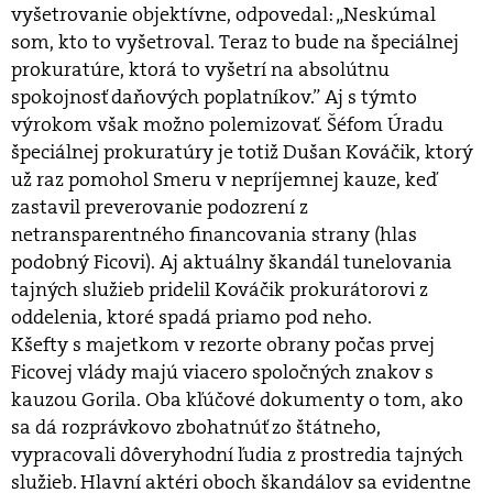
vyšetrovanie objektívne, odpovedal: „Neskúmal
som, kto to vyšetroval. Teraz to bude na špeciálnej
prokuratúre, ktorá to vyšetrí na absolútnu
spokojnosť daňových poplatníkov.” Aj s týmto
výrokom však možno polemizovať. Šéfom Úradu
špeciálnej prokuratúry je totiž Dušan Kováčik, ktorý
už raz pomohol Smeru v nepríjemnej kauze, keď
zastavil preverovanie podozrení z
netransparentného financovania strany (hlas
podobný Ficovi). Aj aktuálny škandál tunelovania
tajných služieb pridelil Kováčik prokurátorovi z
oddelenia, ktoré spadá priamo pod neho.
Kšefty s majetkom v rezorte obrany počas prvej
Ficovej vlády majú viacero spoločných znakov s
kauzou Gorila. Oba kľúčové dokumenty o tom, ako
sa dá rozprávkovo zbohatnúť zo štátneho,
vypracovali dôveryhodní ľudia z prostredia tajných
služieb. Hlavní aktéri oboch škandálov sa evidentne