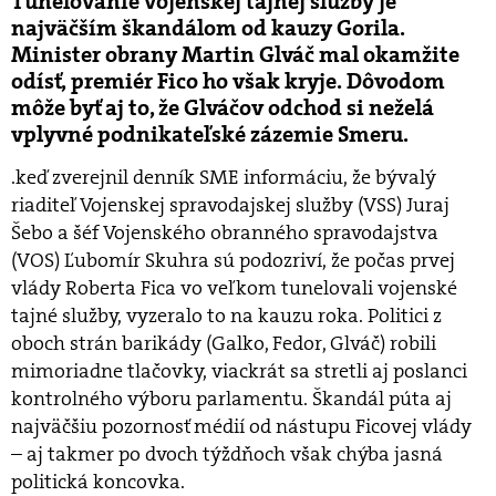
Tunelovanie vojenskej tajnej služby je
najväčším škandálom od kauzy Gorila.
Minister obrany Martin Glváč mal okamžite
odísť, premiér Fico ho však kryje. Dôvodom
môže byť aj to, že Glváčov odchod si neželá
vplyvné podnikateľské zázemie Smeru.
.keď zverejnil denník SME informáciu, že bývalý
riaditeľ Vojenskej spravodajskej služby (VSS) Juraj
Šebo a šéf Vojenského obranného spravodajstva
(VOS) Ľubomír Skuhra sú podozriví, že počas prvej
vlády Roberta Fica vo veľkom tunelovali vojenské
tajné služby, vyzeralo to na kauzu roka. Politici z
oboch strán barikády (Galko, Fedor, Glváč) robili
mimoriadne tlačovky, viackrát sa stretli aj poslanci
kontrolného výboru parlamentu. Škandál púta aj
najväčšiu pozornosť médií od nástupu Ficovej vlády
– aj takmer po dvoch týždňoch však chýba jasná
politická koncovka.