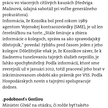
prácu vo viacerých citlivých kauzách (Hedviga
Malinová, údajná sabotáž pri voľbe generálneho
prokurátora).
Informácia, že Kozolka bol pred rokom 1989
agentom Vojenskej kontrarozviedky (SME), je už len
čerešničkou na torte. „Stále šmíruje a zbiera
informácie o kolegoch, správa sa ako spravodajský
dôstojník,“ povedal .týždňu pred časom jeden z jeho
kolegov. Dôležitejšie však je, že Kozolkov záver, že k
žiadnemu tunelovaniu tajných služieb neprišlo, je
ľahko spochybniteľný. Podľa informácií, ktoré sme
zverejnili už v januári 2012, totiž pracoval jeho brat v
inkriminovanom období ako právnik pre VSS. Podľa
Hospodárskych novín s tajnými spolupracuje
dodnes.
.podobnosť s Gorilou
Minister Glváč na otázku, či môže byť takéto