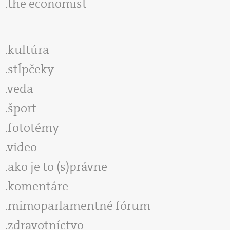
the economist
kultúra
stĺpčeky
veda
šport
fototémy
video
ako je to (s)právne
komentáre
mimoparlamentné fórum
zdravotníctvo