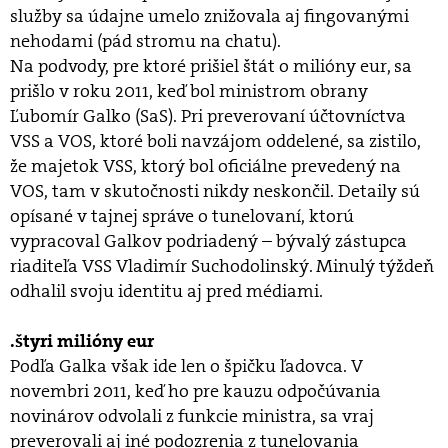
služby sa údajne umelo znižovala aj fingovanými
nehodami (pád stromu na chatu).
Na podvody, pre ktoré prišiel štát o milióny eur, sa
prišlo v roku 2011, keď bol ministrom obrany
Ľubomír Galko (SaS). Pri preverovaní účtovníctva
VSS a VOS, ktoré boli navzájom oddelené, sa zistilo,
že majetok VSS, ktorý bol oficiálne prevedený na
VOS, tam v skutočnosti nikdy neskončil. Detaily sú
opísané v tajnej správe o tunelovaní, ktorú
vypracoval Galkov podriadený – bývalý zástupca
riaditeľa VSS Vladimír Suchodolinský. Minulý týždeň
odhalil svoju identitu aj pred médiami.
.štyri milióny eur
Podľa Galka však ide len o špičku ľadovca. V
novembri 2011, keď ho pre kauzu odpočúvania
novinárov odvolali z funkcie ministra, sa vraj
preverovali aj iné podozrenia z tunelovania