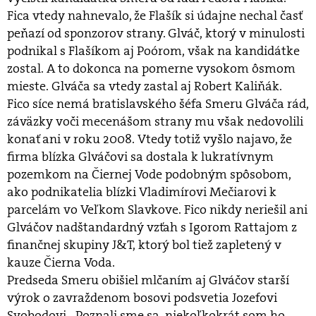
Fica vtedy nahnevalo, že Flašík si údajne nechal časť
peňazí od sponzorov strany. Glváč, ktorý v minulosti
podnikal s Flašíkom aj Poórom, však na kandidátke
zostal. A to dokonca na pomerne vysokom ôsmom
mieste. Glváča sa vtedy zastal aj Robert Kaliňák.
Fico síce nemá bratislavského šéfa Smeru Glváča rád,
záväzky voči mecenášom strany mu však nedovolili
konať ani v roku 2008. Vtedy totiž vyšlo najavo, že
firma blízka Glváčovi sa dostala k lukratívnym
pozemkom na Čiernej Vode podobným spôsobom,
ako podnikatelia blízki Vladimírovi Mečiarovi k
parcelám vo Veľkom Slavkove. Fico nikdy neriešil ani
Glváčov nadštandardný vzťah s Igorom Rattajom z
finančnej skupiny J&T, ktorý bol tiež zapletený v
kauze Čierna Voda.
Predseda Smeru obišiel mlčaním aj Glváčov starší
výrok o zavraždenom bosovi podsvetia Jozefovi
Svobodovi. „Poznali sme sa, niekoľkokrát som ho