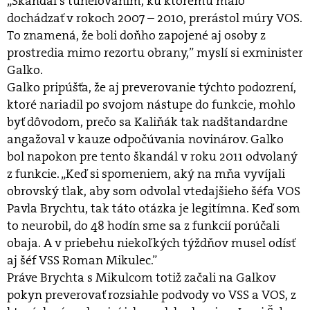
„Škandál s tunelovaním, ku ktorému malo
dochádzať v rokoch 2007 – 2010, prerástol múry VOS.
To znamená, že boli doňho zapojené aj osoby z
prostredia mimo rezortu obrany,” myslí si exminister
Galko.
Galko pripúšťa, že aj preverovanie týchto podozrení,
ktoré nariadil po svojom nástupe do funkcie, mohlo
byť dôvodom, prečo sa Kaliňák tak nadštandardne
angažoval v kauze odpočúvania novinárov. Galko
bol napokon pre tento škandál v roku 2011 odvolaný
z funkcie. „Keď si spomeniem, aký na mňa vyvíjali
obrovský tlak, aby som odvolal vtedajšieho šéfa VOS
Pavla Brychtu, tak táto otázka je legitímna. Keď som
to neurobil, do 48 hodín sme sa z funkcií porúčali
obaja. A v priebehu niekoľkých týždňov musel odísť
aj šéf VSS Roman Mikulec.”
Práve Brychta s Mikulcom totiž začali na Galkov
pokyn preverovať rozsiahle podvody vo VSS a VOS, z