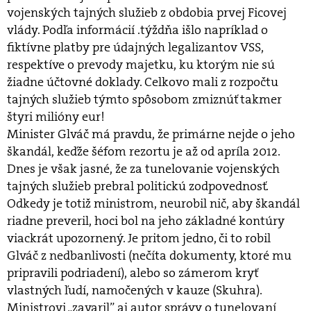
vojenských tajných služieb z obdobia prvej Ficovej
vlády. Podľa informácií .týždňa išlo napríklad o
fiktívne platby pre údajných legalizantov VSS,
respektíve o prevody majetku, ku ktorým nie sú
žiadne účtovné doklady. Celkovo mali z rozpočtu
tajných služieb týmto spôsobom zmiznúť takmer
štyri milióny eur!
Minister Glváč má pravdu, že primárne nejde o jeho
škandál, keďže šéfom rezortu je až od apríla 2012.
Dnes je však jasné, že za tunelovanie vojenských
tajných služieb prebral politickú zodpovednosť.
Odkedy je totiž ministrom, neurobil nič, aby škandál
riadne preveril, hoci bol na jeho základné kontúry
viackrát upozornený. Je pritom jedno, či to robil
Glváč z nedbanlivosti (nečíta dokumenty, ktoré mu
pripravili podriadení), alebo so zámerom kryť
vlastných ľudí, namočených v kauze (Skuhra).
Ministrovi „zavaril” aj autor správy o tunelovaní