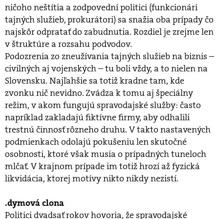
ničoho neštítia a zodpovední politici (funkcionári
tajných služieb, prokurátori) sa snažia oba prípady čo
najskôr odpratať do zabudnutia. Rozdiel je zrejme len
v štruktúre a rozsahu podvodov.
Podozrenia zo zneužívania tajných služieb na biznis –
civilných aj vojenských – tu boli vždy, a to nielen na
Slovensku. Najľahšie sa totiž kradne tam, kde
zvonku nič nevidno. Zvádza k tomu aj špeciálny
režim, v akom fungujú spravodajské služby: často
napríklad zakladajú fiktívne firmy, aby odhalili
trestnú činnosť rôzneho druhu. V takto nastavených
podmienkach odolajú pokušeniu len skutočné
osobnosti, ktoré však musia o prípadných tuneloch
mlčať. V krajnom prípade im totiž hrozí až fyzická
likvidácia, ktorej motívy nikto nikdy nezistí.
.dymová clona
Politici dvadsať rokov hovoria, že spravodajské