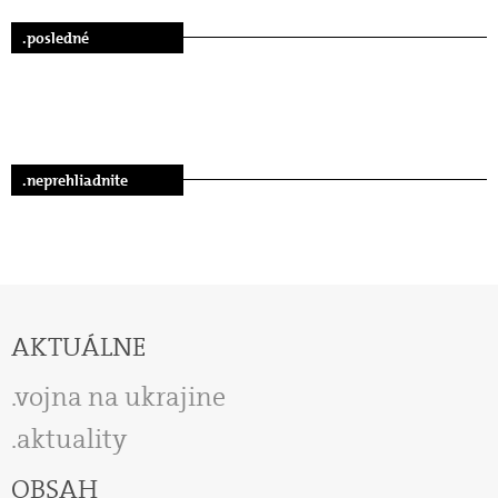
.posledné
.neprehliadnite
AKTUÁLNE
vojna na ukrajine
aktuality
OBSAH