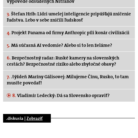
výpovede odsúdených Nitranov
3.
Štefan Hríb: Lídri umelej inteligencie pripúšťajú zničenie
ľudstva. Lebo v sebe zničili ľudskosť
4.
Projekt Panama od firmy Anthropic píli konár civilizácii
5.
Má súčasná AI vedomie? Alebo si to len želáme?
6.
Bezpečnostný radar: Ruské kamery na slovenských
cestách? Bezpečnostné riziko alebo zbytočné obavy?
7.
.týždeň Maríny Gálisovej: Milujeme Čínu, Rusko, to tam
musíte povedať!
8.
Vladimír Ledecký: Dá sa Slovensko opraviť?
.diskusia |
Zobraziť