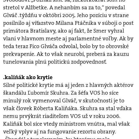
stretol v Alžbetke. A nehanbím sa za to,“ povedal
Glváč .týždňu v októbri 2005. Jeho pozíciu v strane
posilnilo aj víťazstvo Milana Ftáčnika v súboji o post
primátora Bratislavy, ako aj fakt, že Smer vyhral
vlani v hlavnom meste aj parlamentné voľby. Ak by
teda teraz Fico Glváča odvolal, bolo by to obrovské
prekvapenie. Ak to však neurobí, preberá za kauzu
tunelovania plnú politickú zodpovednosť.
.kaliňák ako krytie
Silné politické krytie má aj jeden z hlavných aktérov
škandálu Ľubomír Skuhra. Za šéfa VOS ho síce
minulý rok vymenoval Glváč, v skutočnosti je to
však človek Róberta Kaliňáka. Skuhra sa stal vďaka
nemu prvýkrát riaditeľom VOS už v roku 2006.
Kaliňák bol síce vtedy ministrom vnútra, mal však
veľký vplyv aj na fungovanie rezortu obrany.