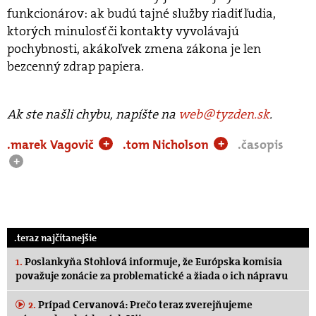
funkcionárov: ak budú tajné služby riadiť ľudia,
ktorých minulosť či kontakty vyvolávajú
pochybnosti, akákoľvek zmena zákona je len
bezcenný zdrap papiera.
Ak ste našli chybu, napíšte na
web@tyzden.sk
.
.marek Vagovič
.tom Nicholson
.časopis
+
+
+
.teraz najčítanejšie
1.
Poslankyňa Stohlová informuje, že Európska komisia
považuje zonácie za problematické a žiada o ich nápravu
2.
Prípad Cervanová: Prečo teraz zverejňujeme