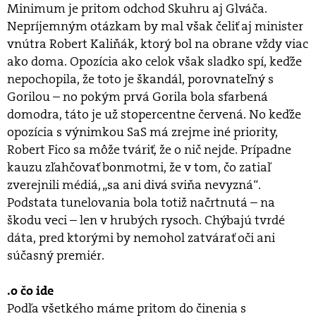
Minimum je pritom odchod Skuhru aj Glváča.
Nepríjemným otázkam by mal však čeliť aj minister
vnútra Robert Kaliňák, ktorý bol na obrane vždy viac
ako doma. Opozícia ako celok však sladko spí, keďže
nepochopila, že toto je škandál, porovnateľný s
Gorilou – no pokým prvá Gorila bola sfarbená
domodra, táto je už stopercentne červená. No keďže
opozícia s výnimkou SaS má zrejme iné priority,
Robert Fico sa môže tváriť, že o nič nejde. Prípadne
kauzu zľahčovať bonmotmi, že v tom, čo zatiaľ
zverejnili médiá, „sa ani divá sviňa nevyzná“.
Podstata tunelovania bola totiž načrtnutá – na
škodu veci – len v hrubých rysoch. Chýbajú tvrdé
dáta, pred ktorými by nemohol zatvárať oči ani
súčasný premiér.
.o čo ide
Podľa všetkého máme pritom do činenia s