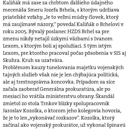
Kaliňák má zase za chrbtom ďalšieho údajného
mecenáša Smeru Jozefa Brhela, s ktorým udržiava
priateľské vzťahy. „Je to veľmi múdry človek, ktorý
má zaujímavé názory,“ povedal Kaliňák o Brhelovi v
roku 2005. Bývalý poslanec HZDS Brhel sa pre
zmenu nikdy netajil úzkymi väzbami s Ivanom
Lexom, s ktorým boli aj spolužiaci. S tým istým
Lexom, pre ktorého pracoval počas pôsobenia v SIS aj
Skuhra. Kruh sa uzatvára.
Problémom kauzy tunelovania majetku vojenských
tajných služieb však nie je len chýbajúca politická,
ale aj trestnoprávna koncovka. Prípadom sa síce
začala zaoberať Generálna prokuratúra, ale po
mesiaci ho vrátila ministerstvu obrany. Škandál
zmietol zo stola Trnkov blízky spolupracovník
Jaroslav Kozolka, o ktorom jeho kolegovia hovoria,
že je to len „vykonávač rozkazov”. Kozolka, ktorý
začínal ako vojenský prokurátor, už vykonal špinavú