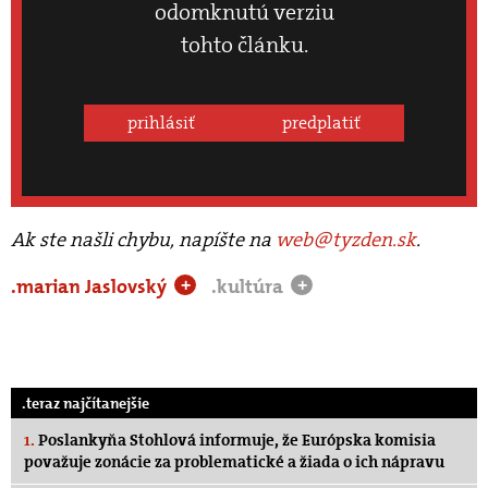
odomknutú verziu
tohto článku.
prihlásiť
predplatiť
Ak ste našli chybu, napíšte na
web@tyzden.sk
.
.marian Jaslovský
.kultúra
+
+
.teraz najčítanejšie
1.
Poslankyňa Stohlová informuje, že Európska komisia
považuje zonácie za problematické a žiada o ich nápravu