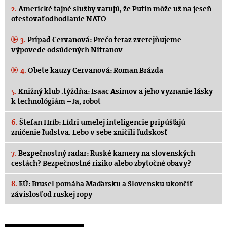
2.
Americké tajné služby varujú, že Putin môže už na jeseň
otestovať odhodlanie NATO
3.
Prípad Cervanová: Prečo teraz zverejňujeme
výpovede odsúdených Nitranov
4.
Obete kauzy Cervanová: Roman Brázda
5.
Knižný klub .týždňa: Isaac Asimov a jeho vyznanie lásky
k technológiám – Ja, robot
6.
Štefan Hríb: Lídri umelej inteligencie pripúšťajú
zničenie ľudstva. Lebo v sebe zničili ľudskosť
7.
Bezpečnostný radar: Ruské kamery na slovenských
cestách? Bezpečnostné riziko alebo zbytočné obavy?
8.
EÚ: Brusel pomáha Maďarsku a Slovensku ukončiť
závislosť od ruskej ropy