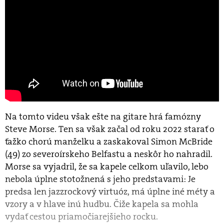
Na tomto videu však ešte na gitare hrá famózny
Steve Morse. Ten sa však začal od roku 2022 starať o
ťažko chorú manželku a zaskakoval Simon McBride
(49) zo severoírskeho Belfastu a neskôr ho nahradil.
Morse sa vyjadril, že sa kapele celkom uľavilo, lebo
nebola úplne stotožnená s jeho predstavami: Je
predsa len jazzrockový virtuóz, má úplne iné méty a
vzory a v hlave inú hudbu. Čiže kapela sa mohla
vydať cestou priamočiarejšieho rocku.