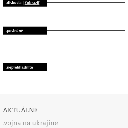
.diskusia |
Zobraziť
.posledné
.neprehliadnite
AKTUÁLNE
vojna na ukrajine