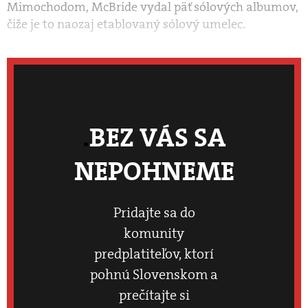
Mimochodom, McBride vydal päť sólových albumov,
čiže je to naozaj etablovaný sólový umelec.
BEZ VÁS SA
NEPOHNEME
Pridajte sa do
komunity
predplatiteľov, ktorí
pohnú Slovenskom a
prečítajte si