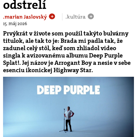
odstrelí
.marian Jaslovský
.kultúra
+
+
15. máj 2026
Prvýkrát v živote som použil takýto bulvárny
titulok, ale tak to je: Brada mi padla tak, že
zadunel celý stôl, keď som zhliadol video
singla k avizovanému albumu Deep Purple
Splat!. Jej názov je Arrogant Boy a nesie v sebe
esenciu ikonickej Highway Star.