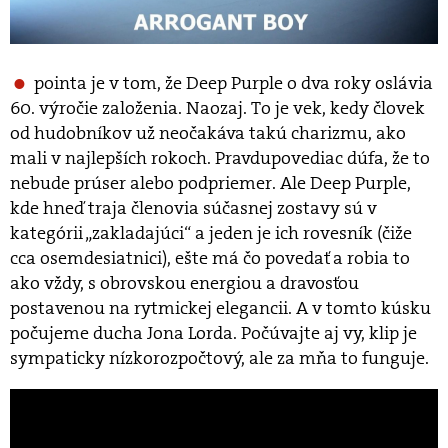
pointa je v tom, že Deep Purple o dva roky oslávia
60. výročie založenia. Naozaj. To je vek, kedy človek
od hudobníkov už neočakáva takú charizmu, ako
mali v najlepších rokoch. Pravdupovediac dúfa, že to
nebude prúser alebo podpriemer. Ale Deep Purple,
kde hneď traja členovia súčasnej zostavy sú v
kategórii „zakladajúci“ a jeden je ich rovesník (čiže
cca osemdesiatnici), ešte má čo povedať a robia to
ako vždy, s obrovskou energiou a dravosťou
postavenou na rytmickej elegancii. A v tomto kúsku
počujeme ducha Jona Lorda. Počúvajte aj vy, klip je
sympaticky nízkorozpočtový, ale za mňa to funguje.