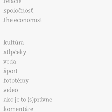
relácie
spoločnosť
the economist
kultúra
stĺpčeky
veda
šport
fototémy
video
ako je to (s)právne
komentáre