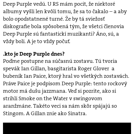
Deep Purple vedú. U RS mám pocit, že niektoré
albumy vyšli len kvôli tomu, že sa to čakalo – a aby
bolo opodstatnené turné. Že by tá sviežosť
diskografie bola spôsobená tým, že všetci členovia
Deep Purple sú fantastickí muzikanti? Áno, sú, a
vždy boli. A je to vždy počuť.
kto je Deep Purple dnes?
Poďme postupne na súčasnú zostavu. Tú tvoria
spevák Ian Gillan, basgitarista Roger Glover a
bubeník Ian Paice, ktorý hral vo všetkých zostavách.
Práve Paice je podpisom Deep Purple: tento rockový
motor má dušu jazzmana. Veď si pozrite, ako si
strihli Smoke on the Water v swingovom
aranžmáne. Takéto veci sa nám skôr spájajú so
Stingom. A Gillan znie ako Sinatra.