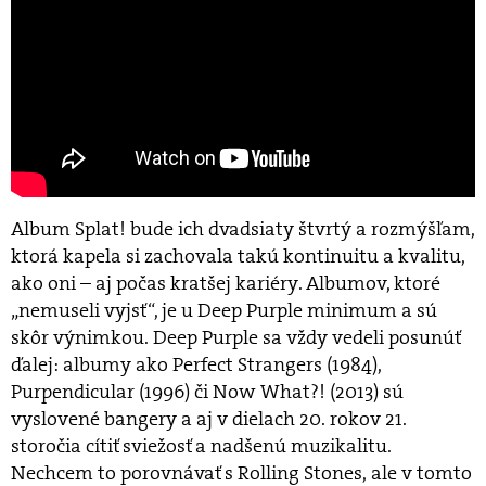
Album Splat! bude ich dvadsiaty štvrtý a rozmýšľam,
ktorá kapela si zachovala takú kontinuitu a kvalitu,
ako oni – aj počas kratšej kariéry. Albumov, ktoré
„nemuseli vyjsť“, je u Deep Purple minimum a sú
skôr výnimkou. Deep Purple sa vždy vedeli posunúť
ďalej: albumy ako Perfect Strangers (1984),
Purpendicular (1996) či Now What?! (2013) sú
vyslovené bangery a aj v dielach 20. rokov 21.
storočia cítiť sviežosť a nadšenú muzikalitu.
Nechcem to porovnávať s Rolling Stones, ale v tomto