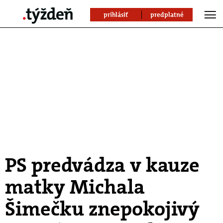
prihlásiť
predplatné
PS predvádza v kauze
matky Michala
Šimečku znepokojivý