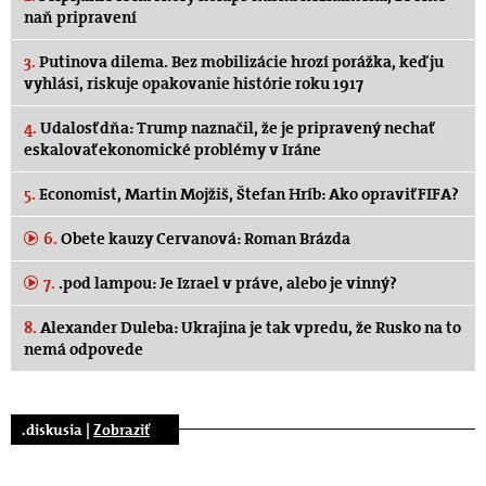
naň pripravení
3.
Putinova dilema. Bez mobilizácie hrozí porážka, keď ju
vyhlási, riskuje opakovanie histórie roku 1917
4.
Udalosť dňa: Trump naznačil, že je pripravený nechať
eskalovať ekonomické problémy v Iráne
5.
Economist, Martin Mojžiš, Štefan Hríb: Ako opraviť FIFA?
6.
Obete kauzy Cervanová: Roman Brázda
7.
.pod lampou: Je Izrael v práve, alebo je vinný?
8.
Alexander Duleba: Ukrajina je tak vpredu, že Rusko na to
nemá odpovede
.diskusia |
Zobraziť