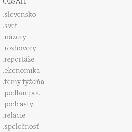
OBSAH
slovensko
svet
názory
rozhovory
reportáže
ekonomika
témy týždňa
podlampou
podcasty
relácie
spoločnosť