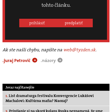
tohto článku.
prihlásiť
predplatiť
Ak ste našli chybu, napíšte na
web@tyzden.sk
.
.juraj Petrovič
.názory
+
+
.teraz najčítanejšie
1.
List dramaturga festivalu Konvergencie Lukášovi
Machalovi: Kultúrna mafia? Naozaj?
2.
Pripíjanie si na skorý kolaps Ruska neznamená, že sme