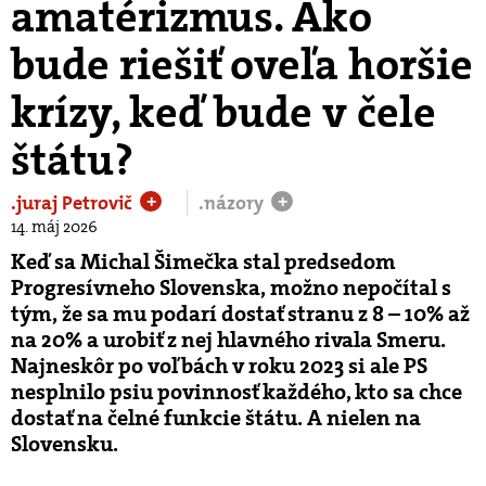
amatérizmus. Ako
bude riešiť oveľa horšie
krízy, keď bude v čele
štátu?
.juraj Petrovič
.názory
+
+
14. máj 2026
Keď sa Michal Šimečka stal predsedom
Progresívneho Slovenska, možno nepočítal s
tým, že sa mu podarí dostať stranu z 8 – 10% až
na 20% a urobiť z nej hlavného rivala Smeru.
Najneskôr po voľbách v roku 2023 si ale PS
nesplnilo psiu povinnosť každého, kto sa chce
dostať na čelné funkcie štátu. A nielen na
Slovensku.