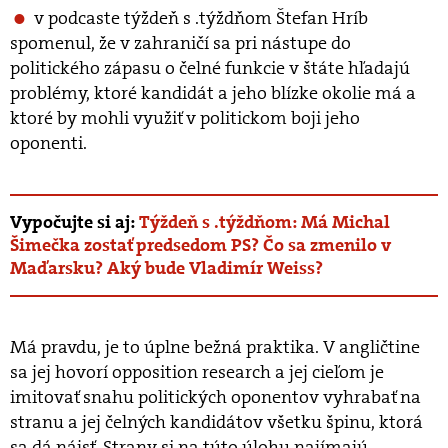
v podcaste týždeň s .týždňom Štefan Hríb
spomenul, že v zahraničí sa pri nástupe do
politického zápasu o čelné funkcie v štáte hľadajú
problémy, ktoré kandidát a jeho blízke okolie má a
ktoré by mohli využiť v politickom boji jeho
oponenti.
Vypočujte si aj:
Týždeň s .týždňom: Má Michal
Šimečka zostať predsedom PS? Čo sa zmenilo v
Maďarsku? Aký bude Vladimír Weiss?
Má pravdu, je to úplne bežná praktika. V angličtine
sa jej hovorí opposition research a jej cieľom je
imitovať snahu politických oponentov vyhrabať na
stranu a jej čelných kandidátov všetku špinu, ktorá
sa dá nájsť. Strany si na túto úlohu najímajú