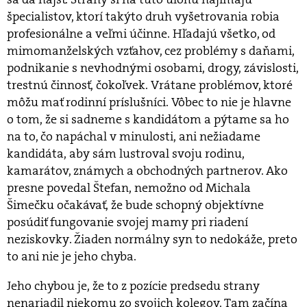
špecialistov, ktorí takýto druh vyšetrovania robia
profesionálne a veľmi účinne. Hľadajú všetko, od
mimomanželských vzťahov, cez problémy s daňami,
podnikanie s nevhodnými osobami, drogy, závislosti,
trestnú činnosť, čokoľvek. Vrátane problémov, ktoré
môžu mať rodinní príslušníci. Vôbec to nie je hlavne
o tom, že si sadneme s kandidátom a pýtame sa ho
na to, čo napáchal v minulosti, ani nežiadame
kandidáta, aby sám lustroval svoju rodinu,
kamarátov, známych a obchodných partnerov. Ako
presne povedal Štefan, nemožno od Michala
Šimečku očakávať, že bude schopný objektívne
posúdiť fungovanie svojej mamy pri riadení
neziskovky. Žiaden normálny syn to nedokáže, preto
to ani nie je jeho chyba.
Jeho chybou je, že to z pozície predsedu strany
nenariadil niekomu zo svojich kolegov. Tam začína