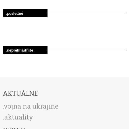
.posledné
.neprehliadnite
AKTUÁLNE
vojna na ukrajine
aktuality