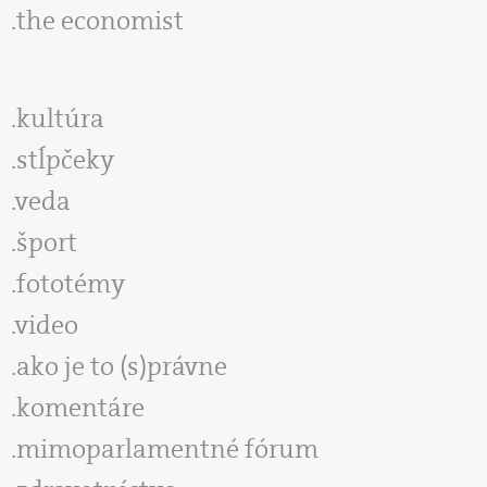
the economist
kultúra
stĺpčeky
veda
šport
fototémy
video
ako je to (s)právne
komentáre
mimoparlamentné fórum