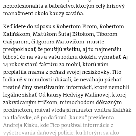
neprofesionalita a babráctvo, ktorým celý krízový
manažment okolo kauzy zaváňa.
Keď idete do zápasu s Robertom Ficom, Robertom
Kaliňákom, Matúšom Šutaj Eštokom, Tiborom
Gašparom, či Igorom Matovičom, musíte
predpokladať, že použijú všetku, aj tu najmenšiu
blbosť, čo na vás a vašu rodinu dokážu vyhrabať. Aj
14 rokov starú faktúru za mobil, ktorú vám
preplatila mama z peňazí svojej neziskovky. Títo
ľudia už v minulosti ukázali, že neváhajú páchať
trestné činy zneužívaním informácií, ktoré nemohli
legálne získať. Od kauzy Hedvigy Malinovej, ktorej
zakrvácaným tričkom, mimochodom dôkazným
predmetom, mával vtedajší minister vnútra Kaliňák
na tlačovke, až po daňovú „kauzu“ prezidenta
Andreja Kisku, kde Fico používal informácie z
vyšetrovania daňovej polície, ku ktorým sa ako