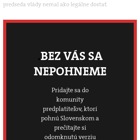
predseda vlády nemal ako legálne dostať.
BEZ VÁS SA
NEPOHNEME
Pridajte sa do
komunity
predplatiteľov, ktorí
pohnú Slovenskom a
prečítajte si
odomknutú verziu