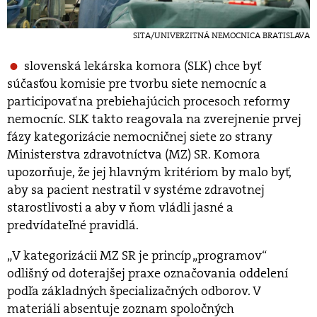
SITA/UNIVERZITNÁ NEMOCNICA BRATISLAVA
slovenská lekárska komora (SLK) chce byť
súčasťou komisie pre tvorbu siete nemocníc a
participovať na prebiehajúcich procesoch reformy
nemocníc. SLK takto reagovala na zverejnenie prvej
fázy kategorizácie nemocničnej siete zo strany
Ministerstva zdravotníctva (MZ) SR. Komora
upozorňuje, že jej hlavným kritériom by malo byť,
aby sa pacient nestratil v systéme zdravotnej
starostlivosti a aby v ňom vládli jasné a
predvídateľné pravidlá.
„V kategorizácii MZ SR je princíp „programov“
odlišný od doterajšej praxe označovania oddelení
podľa základných špecializačných odborov. V
materiáli absentuje zoznam spoločných