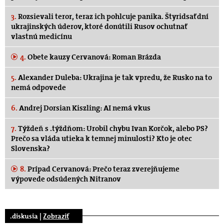
3.
Rozsievali teror, teraz ich pohlcuje panika. Štyridsať dní
ukrajinských úderov, ktoré donútili Rusov ochutnať
vlastnú medicínu
4.
Obete kauzy Cervanová: Roman Brázda
5.
Alexander Duleba: Ukrajina je tak vpredu, že Rusko na to
nemá odpovede
6.
Andrej Dorsian Kiszling: AI nemá vkus
7.
Týždeň s .týždňom: Urobil chybu Ivan Korčok, alebo PS?
Prečo sa vláda utieka k temnej minulosti? Kto je otec
Slovenska?
8.
Prípad Cervanová: Prečo teraz zverejňujeme
výpovede odsúdených Nitranov
.diskusia |
Zobraziť