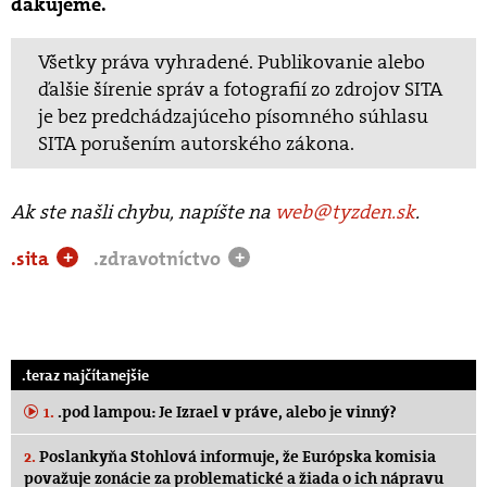
ďakujeme.
Všetky práva vyhradené. Publikovanie alebo
ďalšie šírenie správ a fotografií zo zdrojov SITA
je bez predchádzajúceho písomného súhlasu
SITA porušením autorského zákona.
Ak ste našli chybu, napíšte na
web@tyzden.sk
.
.sita
.zdravotníctvo
+
+
.teraz najčítanejšie
1.
.pod lampou: Je Izrael v práve, alebo je vinný?
2.
Poslankyňa Stohlová informuje, že Európska komisia
považuje zonácie za problematické a žiada o ich nápravu