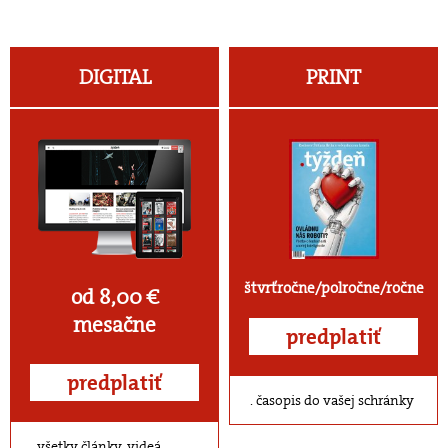
DIGITAL
PRINT
štvrťročne/polročne/ročne
od 8,00 €
mesačne
predplatiť
predplatiť
časopis do vašej schránky
všetky články, videá