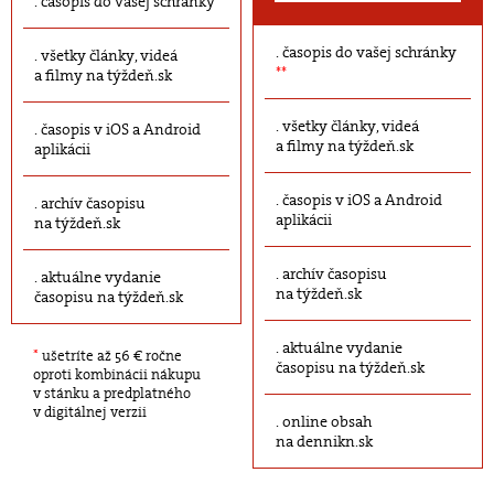
časopis do vašej schránky
časopis do vašej schránky
všetky články, videá
**
a filmy na týždeň.sk
všetky články, videá
časopis v iOS a Android
a filmy na týždeň.sk
aplikácii
časopis v iOS a Android
archív časopisu
aplikácii
na týždeň.sk
archív časopisu
aktuálne vydanie
na týždeň.sk
časopisu na týždeň.sk
aktuálne vydanie
*
ušetríte až 56 € ročne
časopisu na týždeň.sk
oproti kombinácii nákupu
v stánku a predplatného
v digitálnej verzii
online obsah
na dennikn.sk