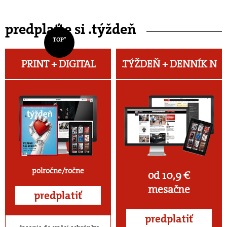
predplaťte si .týždeň
TOP*
PRINT + DIGITAL
.TÝŽDEŇ +
DENNÍK N
polročne/ročne
od 10,9 €
mesačne
predplatiť
predplatiť