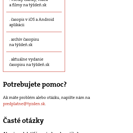
a filmy na týždeň.sk
časopis v iOS a Android
aplikácii
archív časopisu
na týždeň.sk
aktuálne vydanie
časopisu na týždeň.sk
Potrebujete pomoc?
Ak máte problém alebo otázku, napíšte nám na
predplatne@tyzden.sk
.
Časté otázky