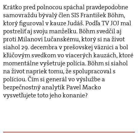
Krátko pred polnocou spáchal pravdepodobne
samovraždu bývalý člen SIS František Böhm,
ktorý figuroval v kauze Judáš. Podľa TV JOJ mal
postreliť aj svoju manželku. Böhm svedčil aj
proti Milanovi Lučanskému, ktorý si na život
siahol 29. decembra v prešovskej väznici a bol
kľúčovým svedkom vo viacerých kauzách, ktoré
momentálne vyšetruje polícia. Böhm si siahol
na život napriek tomu, že spolupracoval s
políciou. Čím si generál vo výslužbe a
bezpečnostný analytik Pavel Macko
vysvetľujete toto jeho konanie?