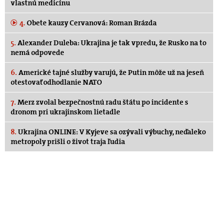
vlastnú medicínu
4.
Obete kauzy Cervanová: Roman Brázda
5.
Alexander Duleba: Ukrajina je tak vpredu, že Rusko na to
nemá odpovede
6.
Americké tajné služby varujú, že Putin môže už na jeseň
otestovať odhodlanie NATO
7.
Merz zvolal bezpečnostnú radu štátu po incidente s
dronom pri ukrajinskom lietadle
8.
Ukrajina ONLINE: V Kyjeve sa ozývali výbuchy, neďaleko
metropoly prišli o život traja ľudia