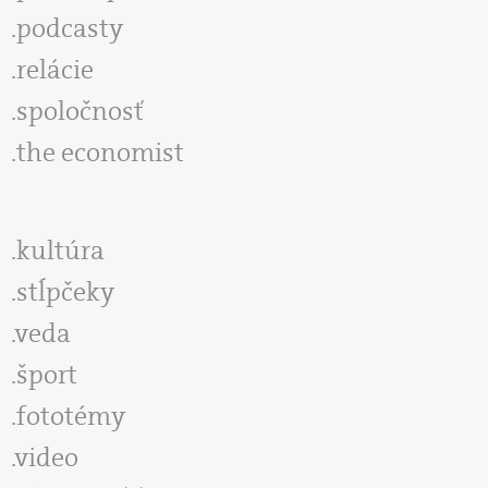
podcasty
relácie
spoločnosť
the economist
kultúra
stĺpčeky
veda
šport
fototémy
video