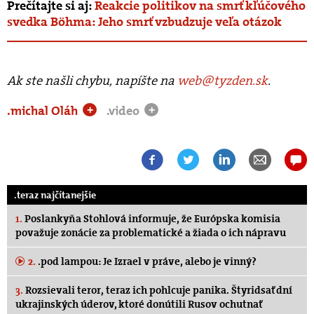
Prečítajte si aj:
Reakcie politikov na smrť kľúčového
svedka Böhma: Jeho smrť vzbudzuje veľa otázok
Ak ste našli chybu, napíšte na
web@tyzden.sk
.
.michal Oláh
.video
+
+
.teraz najčítanejšie
1.
Poslankyňa Stohlová informuje, že Európska komisia
považuje zonácie za problematické a žiada o ich nápravu
2.
.pod lampou: Je Izrael v práve, alebo je vinný?
3.
Rozsievali teror, teraz ich pohlcuje panika. Štyridsať dní
ukrajinských úderov, ktoré donútili Rusov ochutnať