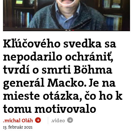
Play
Video
Kľúčového svedka sa
nepodarilo ochrániť,
tvrdí o smrti Böhma
generál Macko. Je na
mieste otázka, čo ho k
tomu motivovalo
.michal Oláh
.video
+
+
13. február 2021