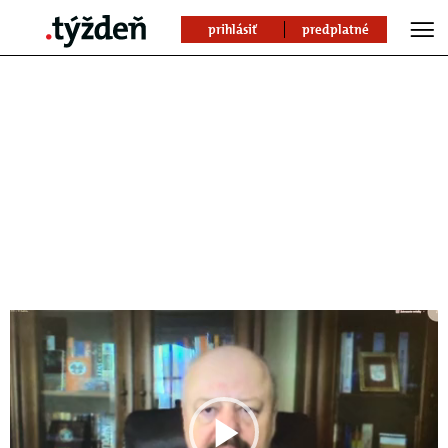
prihlásiť
predplatné