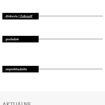
.diskusia |
Zobraziť
.posledné
.neprehliadnite
AKTUÁLNE