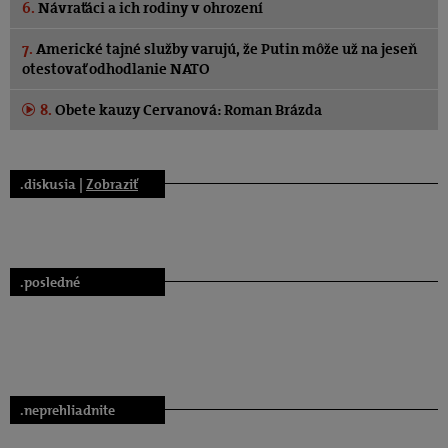
6.
Návraťáci a ich rodiny v ohrození
7.
Americké tajné služby varujú, že Putin môže už na jeseň
otestovať odhodlanie NATO
8.
Obete kauzy Cervanová: Roman Brázda
.diskusia |
Zobraziť
.posledné
.neprehliadnite