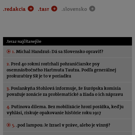
.redakcia
.tasr
.slovensko
+
+
+
.teraz najčítanejšie
1.
Michal Handzuš: Dá sa Slovensko opraviť?
2.
Pred 40 rokmi roztrhali pohraničiarske psy
osemnásťročného Hartmuta Tautza. Podľa generálnej
prokuratúry SR je to v poriadku
3.
Poslankyňa Stohlová informuje, že Európska komisia
považuje zonácie za problematické a žiada o ich nápravu
4.
Putinova dilema. Bez mobilizácie hrozí porážka, keď ju
vyhlási, riskuje opakovanie histórie roku 1917
5.
.pod lampou: Je Izrael v práve, alebo je vinný?