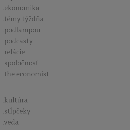
ekonomika
témy týždňa
podlampou
podcasty
relácie
spoločnosť
the economist
kultúra
stĺpčeky
veda