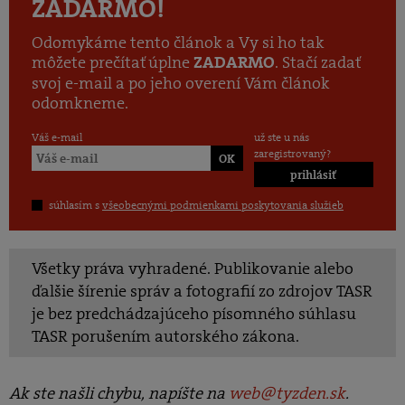
ZADARMO!
Odomykáme tento článok a Vy si ho tak
môžete prečítať úplne
. Stačí zadať
ZADARMO
svoj e-mail a po jeho overení Vám článok
odomkneme.
Váš e-mail
už ste u nás
zaregistrovaný?
prihlásiť
súhlasím s
všeobecnými podmienkami poskytovania služieb
Všetky práva vyhradené. Publikovanie alebo
ďalšie šírenie správ a fotografií zo zdrojov TASR
je bez predchádzajúceho písomného súhlasu
TASR porušením autorského zákona.
Ak ste našli chybu, napíšte na
web@tyzden.sk
.