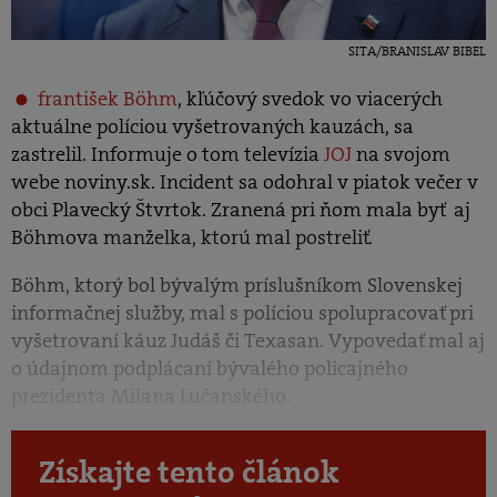
SITA/BRANISLAV BIBEL
františek Böhm
, kľúčový svedok vo viacerých
aktuálne políciou vyšetrovaných kauzách, sa
zastrelil. Informuje o tom televízia
JOJ
na svojom
webe noviny.sk. Incident sa odohral v piatok večer v
obci Plavecký Štvrtok. Zranená pri ňom mala byť aj
Böhmova manželka, ktorú mal postreliť.
Böhm, ktorý bol bývalým príslušníkom Slovenskej
informačnej služby, mal s políciou spolupracovať pri
vyšetrovaní káuz Judáš či Texasan. Vypovedať mal aj
o údajnom podplácaní bývalého policajného
prezidenta Milana Lučanského.
Získajte tento článok