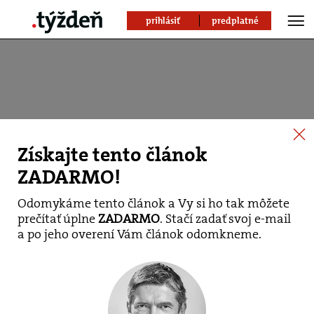
prihlásiť
predplatné
Získajte tento článok
ZADARMO!
Odomykáme tento článok a Vy si ho tak môžete
prečítať úplne
ZADARMO
. Stačí zadať svoj e-mail
Reakcie politikov na
a po jeho overení Vám článok odomkneme.
smrť kľúčového svedka
Böhma: Jeho smrť