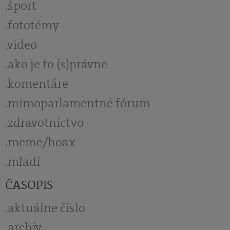
šport
fototémy
video
ako je to (s)právne
komentáre
mimoparlamentné fórum
zdravotníctvo
meme/hoax
mladí
ČASOPIS
aktuálne číslo
archív