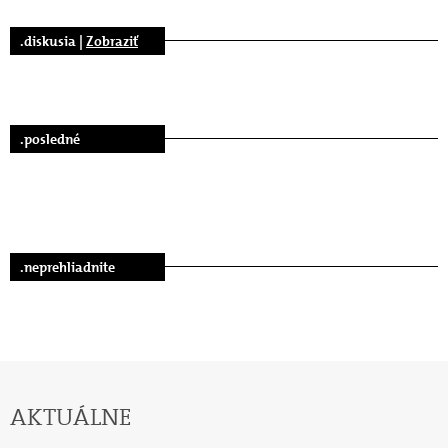
.diskusia |
Zobraziť
.posledné
.neprehliadnite
AKTUÁLNE