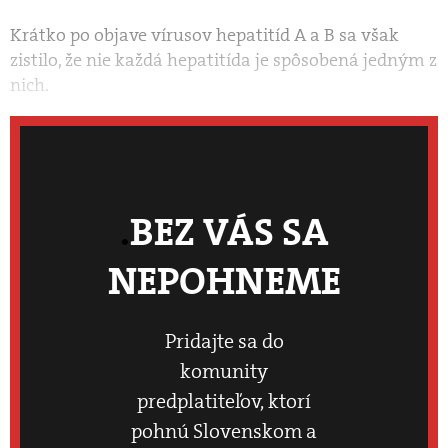
Krátko po objave vírusov hepatitíd A a B sa však
zistilo, že nie každá hepatitída je spôsobená jedným z
nich.
BEZ VÁS SA
NEPOHNEME
Pridajte sa do
komunity
predplatiteľov, ktorí
pohnú Slovenskom a