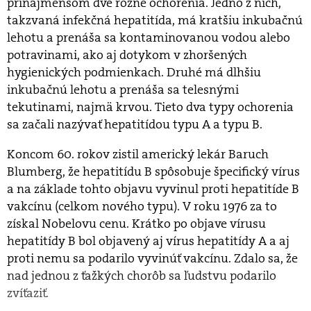
prinajmenšom dve rôzne ochorenia. Jedno z nich,
takzvaná infekčná hepatitída, má kratšiu inkubačnú
lehotu a prenáša sa kontaminovanou vodou alebo
potravinami, ako aj dotykom v zhoršených
hygienických podmienkach. Druhé má dlhšiu
inkubačnú lehotu a prenáša sa telesnými
tekutinami, najmä krvou. Tieto dva typy ochorenia
sa začali nazývať hepatitídou typu A a typu B.
Koncom 60. rokov zistil americký lekár Baruch
Blumberg, že hepatitídu B spôsobuje špecifický vírus
a na základe tohto objavu vyvinul proti hepatitíde B
vakcínu (celkom nového typu). V roku 1976 za to
získal Nobelovu cenu. Krátko po objave vírusu
hepatitídy B bol objavený aj vírus hepatitídy A a aj
proti nemu sa podarilo vyvinúť vakcínu. Zdalo sa, že
nad jednou z ťažkých chorôb sa ľudstvu podarilo
zvíťaziť.