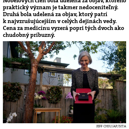
Nobelových cien bola udelená za objav, ktorého
praktický význam je takmer nedoceniteľný.
Druhá bola udelená za objav, ktorý patrí
k najvzrušujúcejším v celých dejinách vedy.
Cena za medicínu vyzerá popri tých dvoch ako
chudobný príbuzný.
JEFF CHIU/AP/SITA