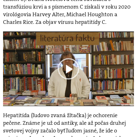
transfúziou krvi a s písmenom C získali v roku 2020
virológovia Harvey Alter, Michael Houghton a
Charles Rice. Za objav vírusu hepatitídy C.
Hepatitída (ľudovo zvaná žltačka) je ochorenie
pečene. Známe je už od antiky, ale až počas druhej
svetovej vojny začalo byť ľuďom jasné, že ide o