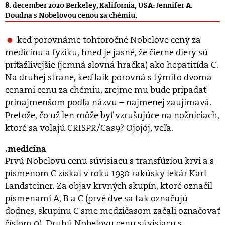
8. december 2020 Berkeley, Kalifornia, USA: Jennifer A.
Doudna s Nobelovou cenou za chémiu.
keď porovnáme tohtoročné Nobelove ceny za
medicínu a fyziku, hneď je jasné, že čierne diery sú
príťaž­livejšie (jemná slovná hračka) ako hepatitída C.
Na druhej strane, keď laik porovná s týmito dvoma
cenami cenu za chémiu, zrejme mu bude pripadať –
prinajmenšom podľa názvu – najmenej zaujímavá.
Pretože, čo už len môže byť vzrušujúce na nožniciach,
ktoré sa volajú CRISPR/Cas9? Ojojój, veľa.
medicína
Prvú Nobelovu cenu súvisiacu s transfúziou krvi a s
písmenom C získal v roku 1930 rakúsky lekár Karl
Landsteiner. Za objav krvných skupín, ktoré označil
písmenami A, B a C (prvé dve sa tak označujú
dodnes, skupinu C sme medzičasom začali označovať
číslom 0). Druhú Nobelovu cenu súvisiacu s