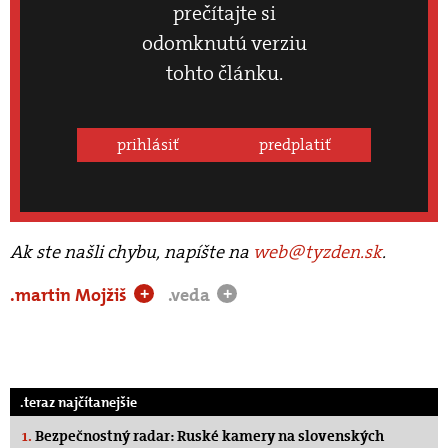
prečítajte si
odomknutú verziu
tohto článku.
prihlásiť
predplatiť
Ak ste našli chybu, napíšte na
web@tyzden.sk
.
.martin Mojžiš
.veda
+
+
.teraz najčítanejšie
1.
Bezpečnostný radar: Ruské kamery na slovenských