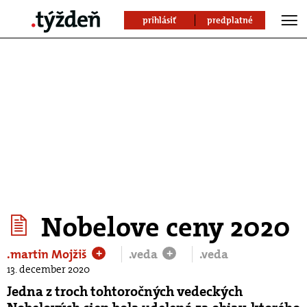
prihlásiť
predplatné
Nobelove ceny 2020
.martin Mojžiš
.veda
.veda
+
+
13. december 2020
Jedna z troch tohtoročných vedeckých