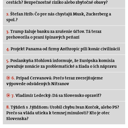
cestách? Bezpečnostné riziko alebo zbytočné obavy?
2.
Štefan Hríb: Čo pre nás chystajú Musk, Zuckerberg a
spol.?
3.
Trump žaluje banku za zrušenie účtov. Tá teraz
prehovorila o praní špinavých peňazí
4.
Projekt Panama od firmy Anthropic píli konár civilizácii
5.
Poslankyňa Stohlová informuje, že Európska komisia
považuje zonácie za problematické a žiada o ich nápravu
6.
Prípad Cervanová: Prečo teraz zverejňujeme
výpovede odsúdených Nitranov
7.
Vladimír Ledecký: Dá sa Slovensko opraviť?
8.
Týždeň s .týždňom: Urobil chybu Ivan Korčok, alebo PS?
Prečo sa vláda utieka k temnej minulosti? Kto je otec
Slovenska?