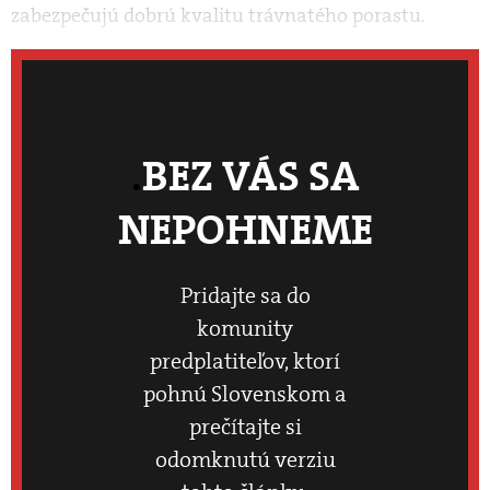
zabezpečujú dobrú kvalitu trávnatého porastu.
BEZ VÁS SA
NEPOHNEME
Pridajte sa do
komunity
predplatiteľov, ktorí
pohnú Slovenskom a
prečítajte si
odomknutú verziu