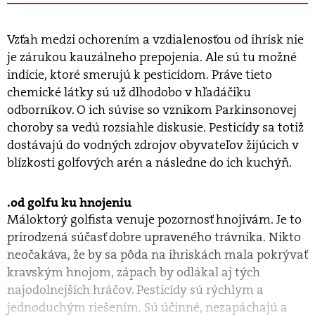
Vzťah medzi ochorením a vzdialenosťou od ihrísk nie
je zárukou kauzálneho prepojenia. Ale sú tu možné
indície, ktoré smerujú k pesticídom. Práve tieto
chemické látky sú už dlhodobo v hľadáčiku
odborníkov. O ich súvise so vznikom Parkinsonovej
choroby sa vedú rozsiahle diskusie. Pesticídy sa totiž
dostávajú do vodných zdrojov obyvateľov žijúcich v
blízkosti golfových arén a následne do ich kuchýň.
od golfu ku hnojeniu
Máloktorý golfista venuje pozornosť hnojivám. Je to
prirodzená súčasť dobre upraveného trávnika. Nikto
neočakáva, že by sa pôda na ihriskách mala pokrývať
kravským hnojom, zápach by odlákal aj tých
najodolnejších hráčov. Pesticídy sú rýchlym a
jednoduchým riešením. Sú účinné, nezapáchajú a