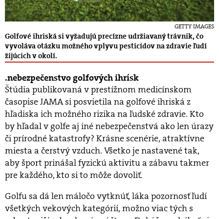
GETTY IMAGES
Golfové ihriská si vyžadujú precízne udržiavaný trávnik, čo
vyvoláva otázku možného vplyvu pesticídov na zdravie ľudí
žijúcich v okolí.
nebezpečenstvo golfových ihrísk
Štúdia publikovaná v prestížnom medicínskom
časopise JAMA si posvietila na golfové ihriská z
hľadiska ich možného rizika na ľudské zdravie. Kto
by hľadal v golfe aj iné nebezpečenstvá ako len úrazy
či prírodné katastrofy? Krásne scenérie, atraktívne
miesta a čerstvý vzduch. Všetko je nastavené tak,
aby šport prinášal fyzickú aktivitu a zábavu takmer
pre každého, kto si to môže dovoliť.
Golfu sa dá len máločo vytknúť, láka pozornosť ľudí
všetkých vekových kategórií, možno viac tých s