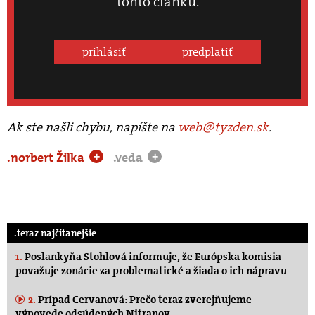
tohto článku.
prihlásiť
predplatiť
Ak ste našli chybu, napíšte na
web@tyzden.sk
.
.norbert Žilka
.veda
+
+
.teraz najčítanejšie
1.
Poslankyňa Stohlová informuje, že Európska komisia
považuje zonácie za problematické a žiada o ich nápravu
2.
Prípad Cervanová: Prečo teraz zverejňujeme
výpovede odsúdených Nitranov