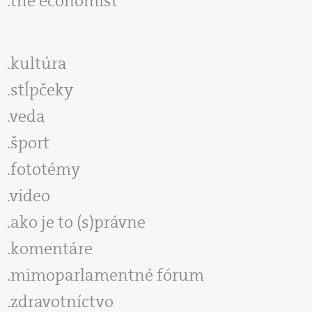
the economist
kultúra
stĺpčeky
veda
šport
fototémy
video
ako je to (s)právne
komentáre
mimoparlamentné fórum
zdravotníctvo