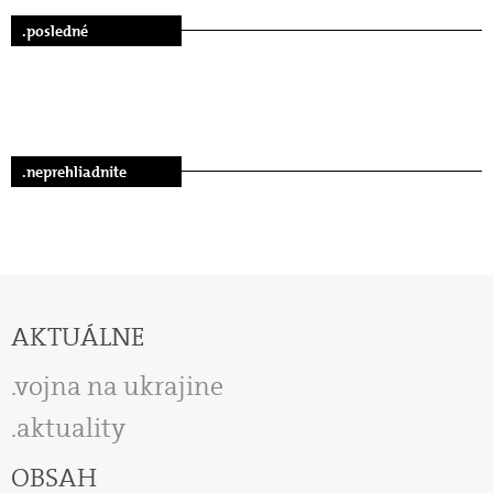
.posledné
.neprehliadnite
AKTUÁLNE
vojna na ukrajine
aktuality
OBSAH