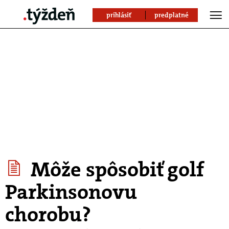
prihlásiť
predplatné
Môže spôsobiť golf
Parkinsonovu
chorobu?