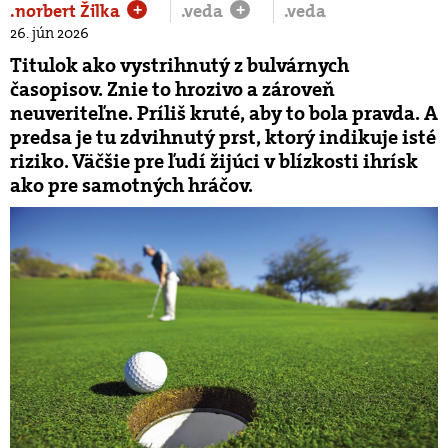
.norbert Žilka
.veda
.veda
+
+
26. jún 2026
Titulok ako vystrihnutý z bulvárnych
časopisov. Znie to hrozivo a zároveň
neuveriteľne. Príliš kruté, aby to bola pravda. A
predsa je tu zdvihnutý prst, ktorý indikuje isté
riziko. Väčšie pre ľudí žijúci v blízkosti ihrísk
ako pre samotných hráčov.