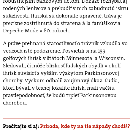
robustnejším bankovým účtom. Dokáže rozhýbať aj
rodených lenivcov a prebudiť v nich zabudnutú iskru
súťaživosti. Ihriská sú dokonale upravené, tráva je
precízne zostrihnutá do stratena á la fanúšikovia
Depeche Mode v 80. rokoch.
A práve prehnaná starostlivosť o trávnik vzbudila vo
vedcoch isté podozrenie. Posvietili si na 139
golfových ihrísk v štátoch Minnesota a Wisconsin.
Sledovali, či môže blízkosť ľudských obydlí v okolí
ihrísk súvisieť s vyšším výskytom Parkinsonovej
choroby. Výskum odhalil zaujímavý úkaz. Ľudia,
ktorí bývali v tesnej lokalite ihrísk, mali väčšiu
pravdepodobnosť, že budú trpieť Parkinsonovou
chorobou.
Prečítajte si aj:
Príroda, kde ty na tie nápady chodíš?