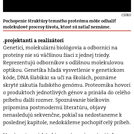
CSIRO
Pochopenie štruktúry temného proteómu môže odhaliť
molekulové procesy života, ktoré sú zatiaľ neznáme.
projektanti a realizátori
Genetici, molekulárni biológovia a odborníci na
proteíny nie sú väčšinou žiaci z jednej triedy.
Reprezentujú odborníkov s odlišnou molekulovou
optikou. Genetika hľadá vysvetlenie v genetickom
kóde, DNA šlabikár sa učí na školách, poznáme
skryté zákutia ľudského genómu. Proteomika hovorí
o produktoch jednotlivých génov a prináša do celého
príbehu ďalší rozmer. Spoznávanie bielkovín
pripomína postmodernú literatúru, objavy
nenasledujú sekvenčne, pokiaľ sa nedostaneme k
poslednej kapitole, nedokážeme pochopiť celý príbeh.