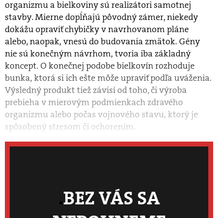
organizmu a bielkoviny sú realizátori samotnej
stavby. Mierne dopĺňajú pôvodný zámer, niekedy
dokážu opraviť chybičky v navrhovanom pláne
alebo, naopak, vnesú do budovania zmätok. Gény
nie sú konečným návrhom, tvoria iba základný
koncept. O konečnej podobe bielkovín rozhoduje
bunka, ktorá si ich ešte môže upraviť podľa uváženia.
Výsledný produkt tiež závisí od toho, či výroba
prebieha v mierovým podmienkach zdravého
organizmu alebo počas vojnového stavu, ktorý je
spôsobený stresom či ochorením.
BEZ VÁS SA