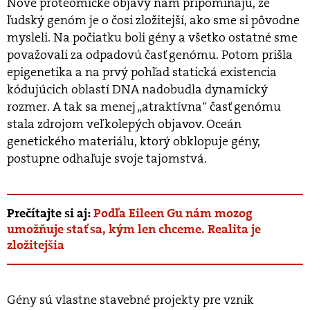
Nové proteomické objavy nám pripomínajú, že
ľudský genóm je o čosi zložitejší, ako sme si pôvodne
mysleli. Na počiatku boli gény a všetko ostatné sme
považovali za odpadovú časť genómu. Potom prišla
epigenetika a na prvý pohľad statická existencia
kódujúcich oblastí DNA nadobudla dynamický
rozmer. A tak sa menej „atraktívna“ časť genómu
stala zdrojom veľkolepých objavov. Oceán
genetického materiálu, ktorý obklopuje gény,
postupne odhaľuje svoje tajomstvá.
Prečítajte si aj:
Podľa Eileen Gu nám mozog
umožňuje stať sa, kým len chceme. Realita je
zložitejšia
Gény sú vlastne stavebné projekty pre vznik