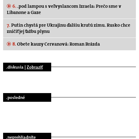
6.
.pod lampou s veľvyslancom Izraela: Prečo sme v
Libanone a Gaze
7.
Putin chystá pre Ukrajinu ďalšiu krutú zimu. Rusko chce
zničiť jej ťažbu plynu
8.
Obete kauzy Cervanová: Roman Brázda
.diskusia |
Zobraziť
.posledné
.neprehliadnite