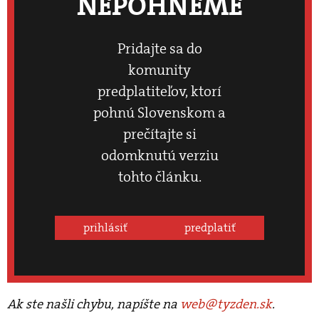
NEPOHNEME
Pridajte sa do
komunity
predplatiteľov, ktorí
pohnú Slovenskom a
prečítajte si
odomknutú verziu
tohto článku.
prihlásiť
predplatiť
Ak ste našli chybu, napíšte na
web@tyzden.sk
.