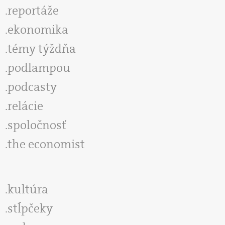
reportáže
ekonomika
témy týždňa
podlampou
podcasty
relácie
spoločnosť
the economist
kultúra
stĺpčeky