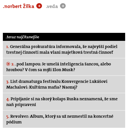
.norbert Žilka
.veda
+
+
.teraz najčítanejšie
1.
Generálna prokuratúra informovala, že najvyšší podiel
trestnej činnosti mala vlani majetková trestná činnosť
2.
.pod lampou: Je umelá inteligencia šancou, alebo
hrozbou? V čom sa mýli Elon Musk?
3.
List dramaturga festivalu Konvergencie Lukášovi
Machalovi: Kultúrna mafia? Naozaj?
4.
Pripíjanie si na skorý kolaps Ruska neznamená, že sme
naň pripravení
5.
Revolver: Album, ktorý sa už nezmestil na koncertné
pódium