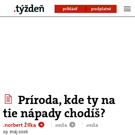
prihlásiť
predplatné
Príroda, kde ty na
tie nápady chodíš?
.norbert Žilka
.veda
.veda
+
+
29. máj 2026