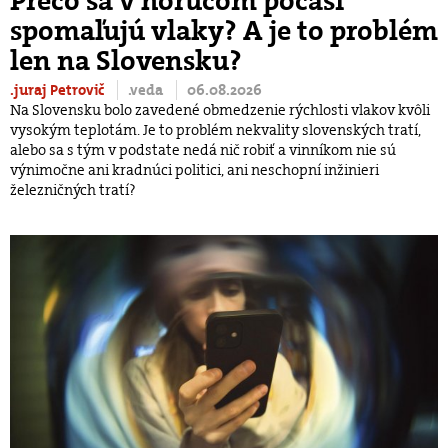
Prečo sa v horúcom počasí
spomaľujú vlaky? A je to problém
len na Slovensku?
.juraj Petrovič
.veda
06.08.2026
Na Slovensku bolo zavedené obmedzenie rýchlosti vlakov kvôli
vysokým teplotám. Je to problém nekvality slovenských tratí,
alebo sa s tým v podstate nedá nič robiť a vinníkom nie sú
výnimočne ani kradnúci politici, ani neschopní inžinieri
železničných tratí?