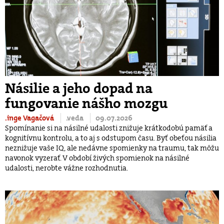
Násilie a jeho dopad na
fungovanie nášho mozgu
.inge Vagačová
.veda
09.07.2026
Spomínanie si na násilné udalosti znižuje krátkodobú pamäť a
kognitívnu kontrolu, a to aj s odstupom času. Byť obeťou násilia
neznižuje vaše IQ, ale nedávne spomienky na traumu, tak môžu
navonok vyzerať. V období živých spomienok na násilné
udalosti, nerobte vážne rozhodnutia.