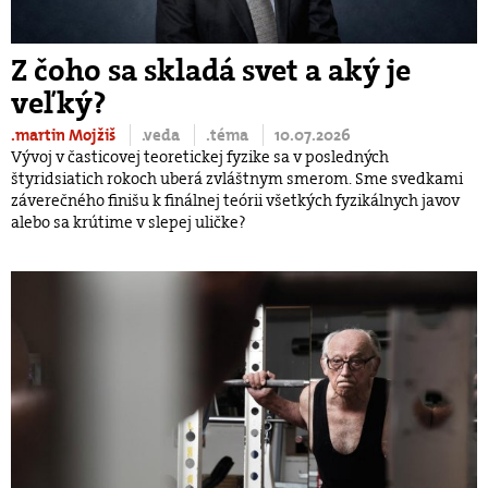
Z čoho sa skladá svet a aký je
veľký?
.martin Mojžiš
.veda
.téma
10.07.2026
Vývoj v časticovej teoretickej fyzike sa v posledných
štyridsiatich rokoch uberá zvláštnym smerom. Sme svedkami
záverečného finišu k finálnej teórii všetkých fyzikálnych javov
alebo sa krútime v slepej uličke?