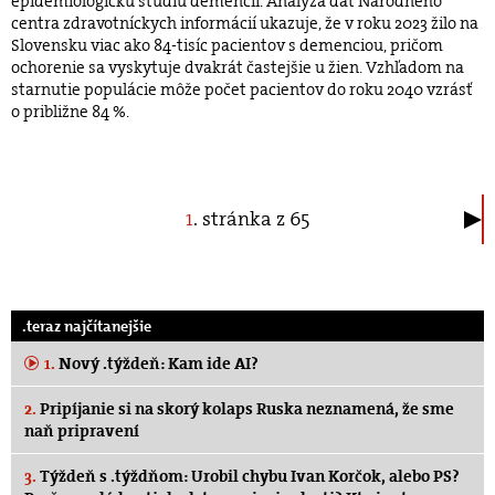
epidemiologickú štúdiu demencií. Analýza dát Národného
centra zdravotníckych informácií ukazuje, že v roku 2023 žilo na
Slovensku viac ako 84-tisíc pacientov s demenciou, pričom
ochorenie sa vyskytuje dvakrát častejšie u žien. Vzhľadom na
starnutie populácie môže počet pacientov do roku 2040 vzrásť
o približne 84 %.
1
. stránka z 65
.teraz najčítanejšie
1.
Nový .týždeň: Kam ide AI?
2.
Pripíjanie si na skorý kolaps Ruska neznamená, že sme
naň pripravení
3.
Týždeň s .týždňom: Urobil chybu Ivan Korčok, alebo PS?