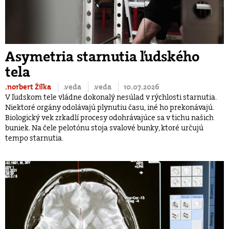
Asymetria starnutia ľudského
tela
.norbert Žilka
.veda
.veda
10.07.2026
V ľudskom tele vládne dokonalý nesúlad v rýchlosti starnutia.
Niektoré orgány odolávajú plynutiu času, iné ho prekonávajú.
Biologický vek zrkadlí procesy odohrávajúce sa v tichu našich
buniek. Na čele pelotónu stoja svalové bunky, ktoré určujú
tempo starnutia.