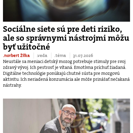
Sociálne siete sú pre deti riziko,
ale so správnymi nástrojmi môžu
byť užitočné
.norbert Žilka
.veda
.téma
31.07.2026
Neustále sa meniaci detský mozog potrebuje stimuly pre svoj
zdravý vývoj. Ich pestrosť je vítaná. Emotívna príchuť žiadaná.
Digitálne technológie ponúkajú chutné sústa pre mozgovú
aktivitu. Ich neriadená konzumácia ale môže prinášať nečakaná
nástrahy.