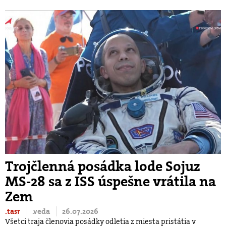
Trojčlenná posádka lode Sojuz
MS‑28 sa z ISS úspešne vrátila na
Zem
.tasr
.veda
26.07.2026
Všetci traja členovia posádky odletia z miesta pristátia v