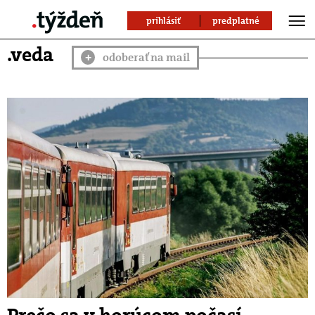
prihlásiť
predplatné
.veda
odoberať na mail
+