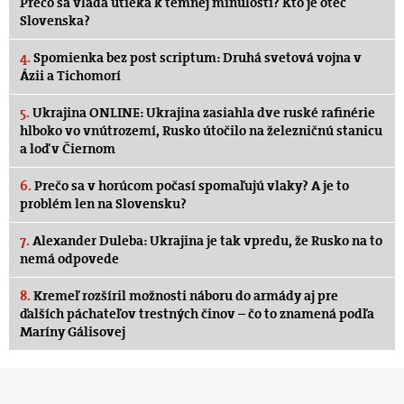
Prečo sa vláda utieka k temnej minulosti? Kto je otec
Slovenska?
4.
Spomienka bez post scriptum: Druhá svetová vojna v
Ázii a Tichomorí
5.
Ukrajina ONLINE: Ukrajina zasiahla dve ruské rafinérie
hlboko vo vnútrozemí, Rusko útočilo na železničnú stanicu
a loď v Čiernom
6.
Prečo sa v horúcom počasí spomaľujú vlaky? A je to
problém len na Slovensku?
7.
Alexander Duleba: Ukrajina je tak vpredu, že Rusko na to
nemá odpovede
8.
Kremeľ rozšíril možnosti náboru do armády aj pre
ďalších páchateľov trestných činov – čo to znamená podľa
Maríny Gálisovej