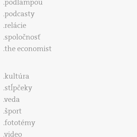
podlampou
podcasty
relácie
spoločnosť
the economist
kultúra
stĺpčeky
veda
šport
fototémy
video