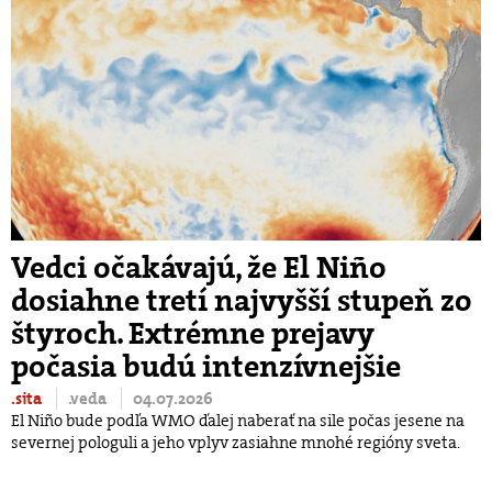
Vedci očakávajú, že El Niño
dosiahne tretí najvyšší stupeň zo
štyroch. Extrémne prejavy
počasia budú intenzívnejšie
.sita
.veda
04.07.2026
El Niño bude podľa WMO ďalej naberať na sile počas jesene na
severnej pologuli a jeho vplyv zasiahne mnohé regióny sveta.