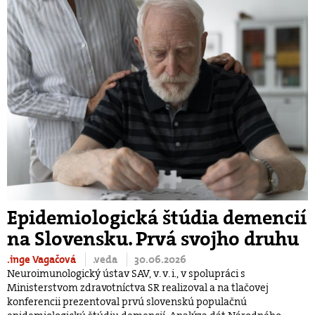
Epidemiologická štúdia demencií
na Slovensku. Prvá svojho druhu
.inge Vagačová
.veda
30.06.2026
Neuroimunologický ústav SAV, v. v. i., v spolupráci s
Ministerstvom zdravotníctva SR realizoval a na tlačovej
konferencii prezentoval prvú slovenskú populačnú