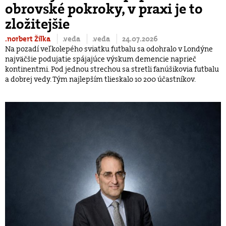
obrovské pokroky, v praxi je to
zložitejšie
.norbert Žilka
.veda
.veda
24.07.2026
Na pozadí veľkolepého sviatku futbalu sa odohralo v Londýne
najväčšie podujatie spájajúce výskum demencie naprieč
kontinentmi. Pod jednou strechou sa stretli fanúšikovia futbalu
a dobrej vedy. Tým najlepším tlieskalo 10 200 účastníkov.