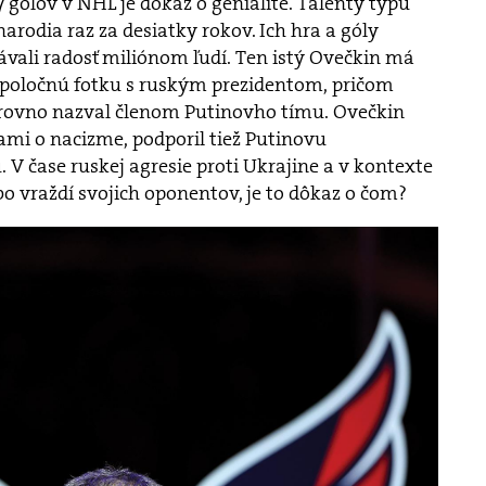
gólov v NHL je dôkaz o genialite. Talenty typu
arodia raz za desiatky rokov. Ich hra a góly
dávali radosť miliónom ľudí. Ten istý Ovečkin má
 spoločnú fotku s ruským prezidentom, pričom
 rovno nazval členom Putinovho tímu. Ovečkin
mi o nacizme, podporil tiež Putinovu
 V čase ruskej agresie proti Ukrajine a v kontexte
bo vraždí svojich oponentov, je to dôkaz o čom?