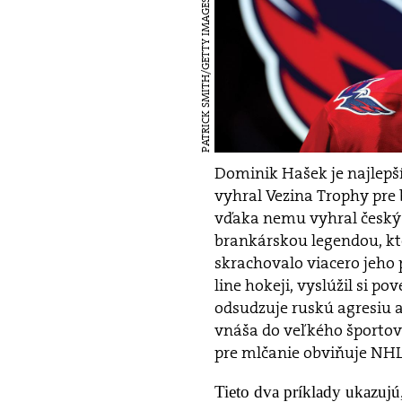
PATRICK SMITH/GETTY IMAGES
Dominik Hašek je najlepš
vyhral Vezina Trophy pre
vďaka nemu vyhral český
brankárskou legendou, kto
skrachovalo viacero jeho p
line hokeji, vyslúžil si p
odsudzuje ruskú agresiu a
vnáša do veľkého športové
pre mlčanie obviňuje NHL
Tieto dva príklady ukazujú, 