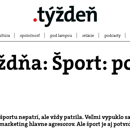
ultúra
spoločnosť
pod lampou
relácie
podcasty
dňa: Šport: po
športu nepatrí, ale vždy patrila. Veľmi vypuklo sa
 marketing hlavne agresorov. Ale šport je aj potv