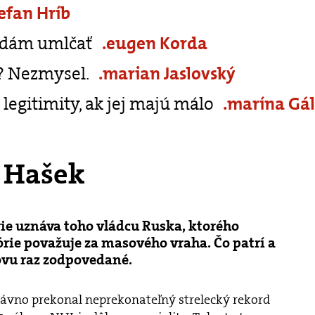
tefan Hríb
nedám umlčať
.eugen Korda
u? Nezmysel.
.marian Jaslovský
 legitimity, ak jej majú málo
.marína Gál
 Hašek
rie uznáva toho vládcu Ruska, ktorého
órie považuje za masového vraha. Čo patrí a
novu raz zodpovedané.
ávno prekonal neprekonateľný strelecký rekord