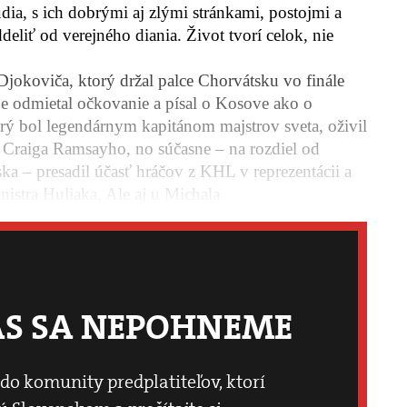
dia, s ich dobrými aj zlými stránkami, postojmi a
deliť od verejného diania. Život tvorí celok, nie
Djokoviča, ktorý držal palce Chorvátsku vo finále
e odmietal očkovanie a písal o Kosove ako o
rý bol legendárnym kapitánom majstrov sveta, oživil
 Craiga Ramsayho, no súčasne – na rozdiel od
ka – presadil účasť hráčov z KHL v reprezentácii a
nistra Huliaka. Ale aj u Michala
ÁS SA NEPOHNEME
 do komunity predplatiteľov, ktorí