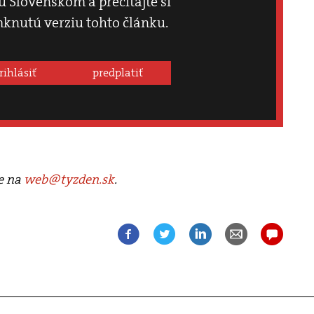
 Slovenskom a prečítajte si
knutú verziu tohto článku.
rihlásiť
predplatiť
te na
web@tyzden.sk
.