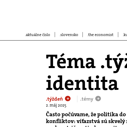
aktuálne číslo
slovensko
the economist
k
Téma .týž
identita
.týždeň
.témy
+
+
2. máj 2025
Často počúvame, že politika do 
konfliktov: víťazstvá sú skvelý