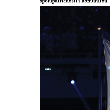
spolupatričnosti s komunitou.