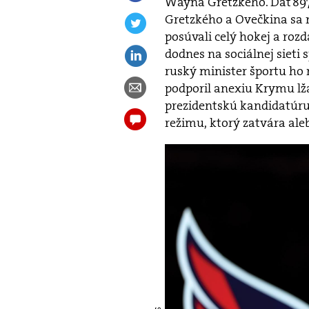
Wayna Gretzkého. Dať 897 
Gretzkého a Ovečkina sa n
posúvali celý hokej a roz
dodnes na sociálnej sieti
ruský minister športu ho
podporil anexiu Krymu lža
prezidentskú kandidatúru.
režimu, ktorý zatvára ale