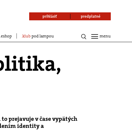
prihlásiť
predplatné
eshop
klub
pod lampou
menu
litika,
 to prejavuje v čase vypätých
rdením identity a