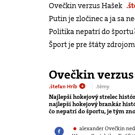
Ovečkin verzus Hašek
.š
Putin je zločinec a ja sa 
Politika nepatrí do šport
Šport je pre štáty zdrojom
Ovečkin verzus
.štefan Hríb
.témy
+
Najlepší hokejový strelec histó
najlepší hokejový brankár hist
čo nepatrí do športu, je tým z
alexander Ovečkin ned