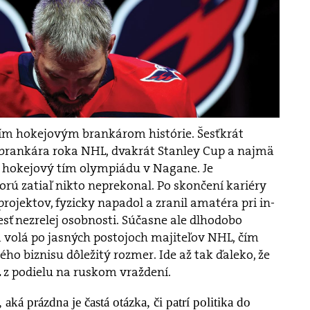
ím hokejovým brankárom histórie. Šesťkrát
 brankára roka NHL, dvakrát Stanley Cup a najmä
 hokejový tím olympiádu v Nagane. Je
rú zatiaľ nikto neprekonal. Po skončení kariéry
rojektov, fyzicky napadol a zranil amatéra pri in-
ovesť nezrelej osobnosti. Súčasne ale dlhodobo
 volá po jasných postojoch majiteľov NHL, čím
ho biznisu dôležitý rozmer. Ide až tak ďaleko, že
 z podielu na ruskom vraždení.
aká prázdna je častá otázka, či patrí politika do