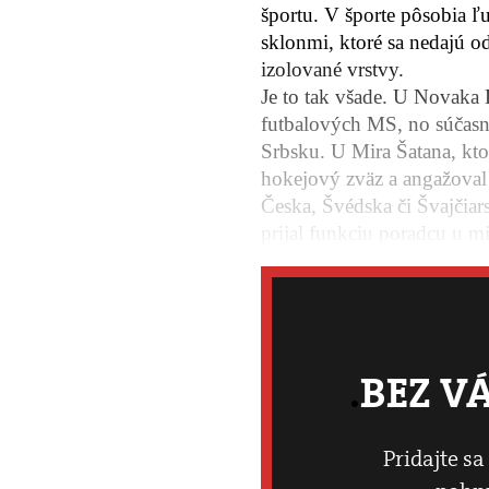
športu. V športe pôsobia ľu
sklonmi, ktoré sa nedajú od
izolované vrstvy.
Je to tak všade. U Novaka 
futbalových MS, no súčasn
Srbsku. U Mira Šatana, kto
hokejový zväz a angažoval
Česka, Švédska či Švajčiars
prijal funkciu poradcu u mi
BEZ V
Pridajte sa