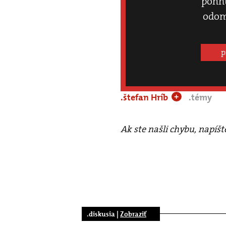
pohnú
odom
p
.štefan Hríb
.témy
+
Ak ste našli chybu, napíš
.diskusia |
Zobraziť