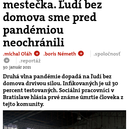
mestečka. Ľudí bez
domova sme pred
pandémiou
neochránili
.michal Oláh
.boris Németh
.spoločnosť
+
+
.reportáž
+
30. január 2021
Druhá vlna pandémie dopadá na ľudí bez
domova drvivou silou. Infikovaných je už 30
percent testovaných. Sociálni pracovníci v
Bratislave hlásia prvé známe úmrtie človeka z
tejto komunity.