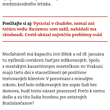
medzinárodného letiska.
Prečítajte si aj:
Vyrastal v chudobe, nemal ani
tečúcu vodu: Rasizmus som zažil, naháňali ma
skinheadi. Covid ukázal najväčšie problémy osád
Nocľaháreň má kapacitu 200 lôžok a od 18. januára
tu vyčlenili covidovú časť pre infikovaných. Spolu
s mestským karanténnym mestečkom vo Vrakuni
majú tieto dni v starostlivosti 96 pozitívne
testovaných klientov. V porovnaní s minulým
rokom, keď bolo infikovaných len zopár ľudí bez
domova, budí tento nárast pozornosť. Prečo k nemu
došlo a sú títo ľudia hrozbou pre ostatných
Bratislavčanov?