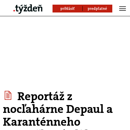
prihlásiť
predplatné
Reportáž z
nocľahárne Depaul a
Karanténneho