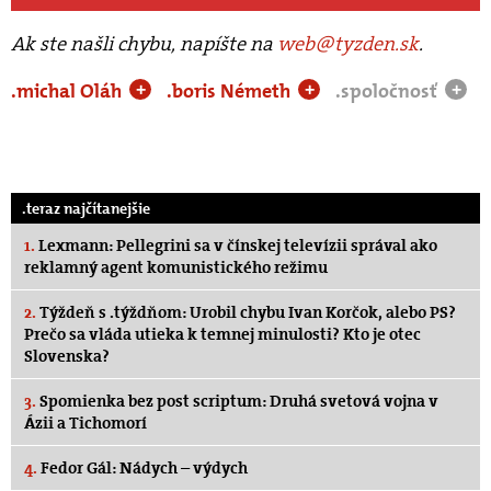
Ak ste našli chybu, napíšte na
web@tyzden.sk
.
.michal Oláh
.boris Németh
.spoločnosť
+
+
+
.teraz najčítanejšie
1.
Lexmann: Pellegrini sa v čínskej televízii správal ako
reklamný agent komunistického režimu
2.
Týždeň s .týždňom: Urobil chybu Ivan Korčok, alebo PS?
Prečo sa vláda utieka k temnej minulosti? Kto je otec
Slovenska?
3.
Spomienka bez post scriptum: Druhá svetová vojna v
Ázii a Tichomorí
4.
Fedor Gál: Nádych – výdych