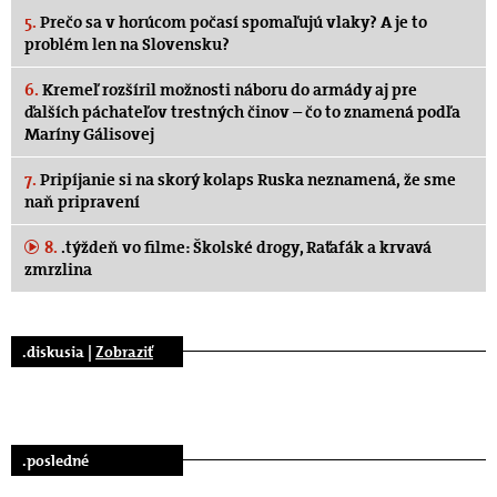
5.
Prečo sa v horúcom počasí spomaľujú vlaky? A je to
problém len na Slovensku?
6.
Kremeľ rozšíril možnosti náboru do armády aj pre
ďalších páchateľov trestných činov – čo to znamená podľa
Maríny Gálisovej
7.
Pripíjanie si na skorý kolaps Ruska neznamená, že sme
naň pripravení
8.
.týždeň vo filme: Školské drogy, Raťafák a krvavá
zmrzlina
.diskusia |
Zobraziť
.posledné