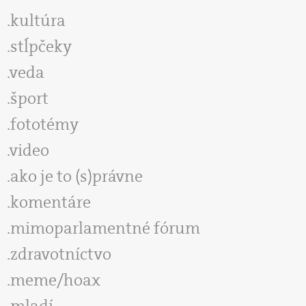
kultúra
stĺpčeky
veda
šport
fototémy
video
ako je to (s)právne
komentáre
mimoparlamentné fórum
zdravotníctvo
meme/hoax