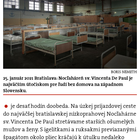
BORIS NÉMETH
25. január 2021 Bratislava: Nocľaháreň sv. Vincenta De Paul je
najväčším útočiskom pre ľudí bez domova na západnom
Slovensku.
je desať hodín doobeda. Na úzkej príjazdovej ceste
do najväčšej bratislavskej nízkoprahovej Nocľahárne
sv. Vincenta De Paul stretávame starších ošumelých
mužov a ženy. S igelitkami a ruksakmi previazanými
špagátom okolo pliec kráčajú k útulku neďaleko