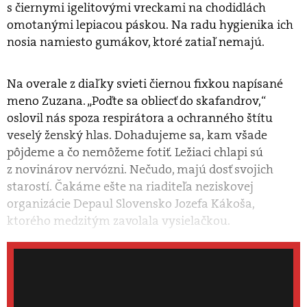
s čiernymi igelitovými vreckami na chodidlách
omotanými lepiacou páskou. Na radu hygienika ich
nosia namiesto gumákov, ktoré zatiaľ nemajú.
Na overale z diaľky svieti čiernou fixkou napísané
meno Zuzana. „Poďte sa obliecť do skafandrov,“
oslovil nás spoza respirátora a ochranného štítu
veselý ženský hlas. Dohadujeme sa, kam všade
pôjdeme a čo nemôžeme fotiť. Ležiaci chlapi sú
z novinárov nervózni. Nečudo, majú dosť svojich
starostí. Čakáme ešte na riaditeľa neziskovej
organizácie Depaul Slovensko Jozefa Kákoša,
ktorého medzitým zavolala vysielačkou.