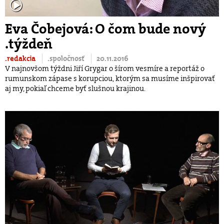
Eva Čobejová: O čom bude nový
.týždeň
.redakcia
.spoločnosť
20.11.2016
V najnovšom týždni Jiří Grygar o šírom vesmíre a reportáž o
rumunskom zápase s korupciou, ktorým sa musíme inšpirovať
aj my, pokiaľ chceme byť slušnou krajinou.