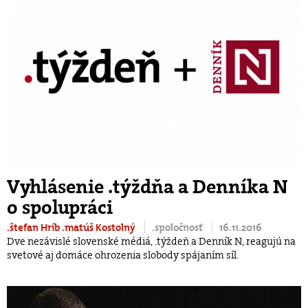
Vyhlásenie .týždňa a Denníka N
o spolupráci
.štefan Hríb
.matúš Kostolný
.spoločnosť
16.11.2016
Dve nezávislé slovenské médiá, .týždeň a Denník N, reagujú na
svetové aj domáce ohrozenia slobody spájaním síl.