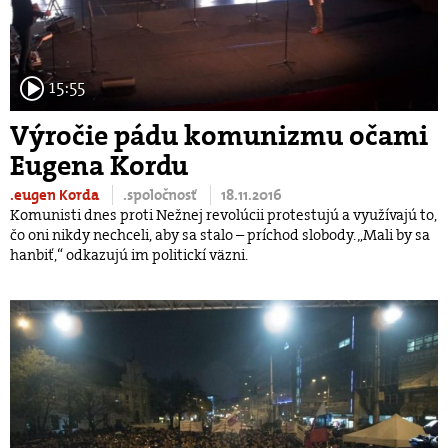
15:55
Výročie pádu komunizmu očami
Eugena Kordu
.eugen Korda
.spoločnosť
18.11.2016
Komunisti dnes proti Nežnej revolúcii protestujú a využívajú to,
čo oni nikdy nechceli, aby sa stalo – príchod slobody. „Mali by sa
hanbiť,“​ odkazujú im politickí väzni.