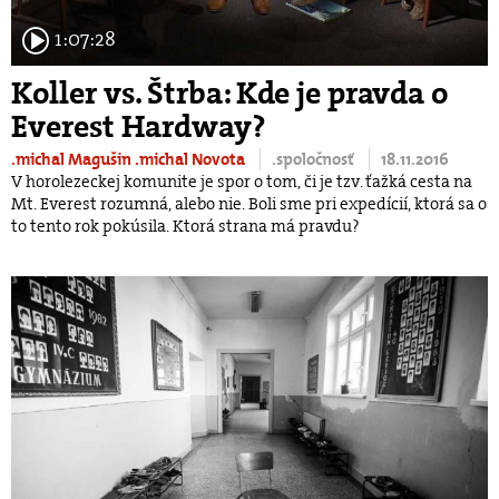
1:07:28
Koller vs. Štrba: Kde je pravda o
Everest Hardway?
.michal Magušin
.michal Novota
.spoločnosť
18.11.2016
V horolezeckej komunite je spor o tom, či je tzv. ťažká cesta na
Mt. Everest rozumná, alebo nie. Boli sme pri expedícií, ktorá sa o
to tento rok pokúsila. Ktorá strana má pravdu?