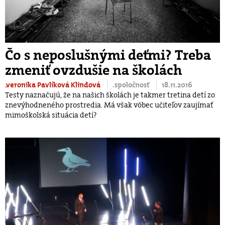
Čo s neposlušnými deťmi? Treba
zmeniť ovzdušie na školách
.veronika Pavlíková Klindová
.spoločnosť
18.11.2016
Testy naznačujú, že na našich školách je takmer tretina detí zo
znevýhodneného prostredia. Má však vôbec učiteľov zaujímať
mimoškolská situácia detí?