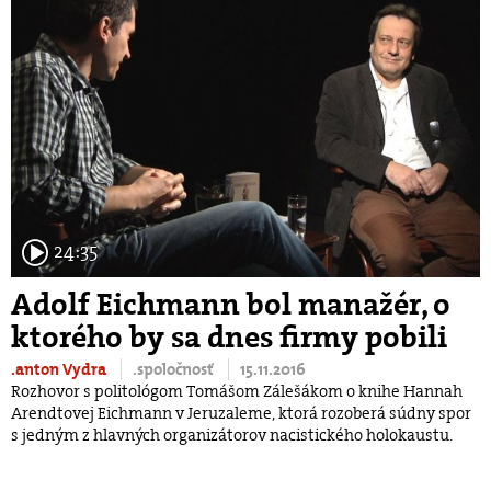
24:35
Adolf Eichmann bol manažér, o
ktorého by sa dnes firmy pobili
.anton Vydra
.spoločnosť
15.11.2016
Rozhovor s politológom Tomášom Zálešákom o knihe Hannah
Arendtovej Eichmann v Jeruzaleme, ktorá rozoberá súdny spor
s jedným z hlavných organizátorov nacistického holokaustu.