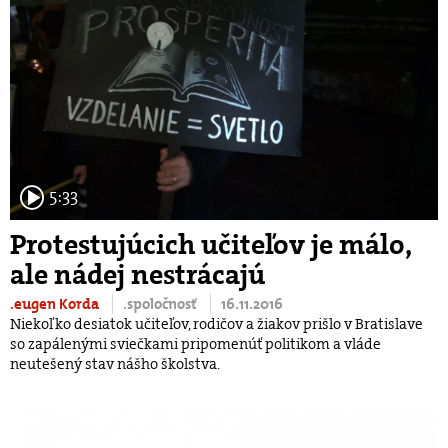
5:33
Protestujúcich učiteľov je málo,
ale nádej nestrácajú
.eugen Korda
.spoločnosť
16.11.2016
Niekoľko desiatok učiteľov, rodičov a žiakov prišlo v Bratislave
so zapálenými sviečkami pripomenúť politikom a vláde
neutešený stav nášho školstva.