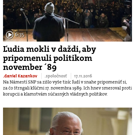
6:35
Ľudia mokli v daždi, aby
pripomenuli politikom
november ´89
.daniel Kazankov
.spoločnosť
17.11.2016
Na Námestí SNP sa zišlo vyše tisíc ľudí v snahe pripomenúť si,
za čo štrngali kľúčmi 17. novembra 1989. Ich hnev smeroval proti
korupcii a klamstvám súčasných vládnych politikov.