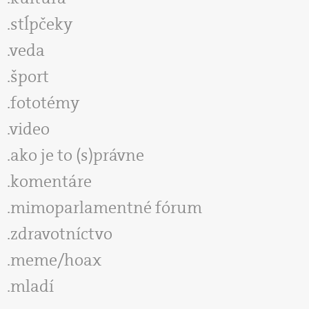
stĺpčeky
veda
šport
fototémy
video
ako je to (s)právne
komentáre
mimoparlamentné fórum
zdravotníctvo
meme/hoax
mladí