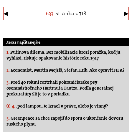
633
. stránka z 718
.teraz najčítanejšie
1.
Putinova dilema. Bez mobilizácie hrozí porážka, keď ju
vyhlási, riskuje opakovanie histórie roku 1917
2.
Economist, Martin Mojžiš, Štefan Hríb: Ako opraviť FIFA?
3.
Pred 40 rokmi roztrhali pohraničiarske psy
osemnásťročného Hartmuta Tautza. Podľa generálnej
prokuratúry SR je to v poriadku
4.
.pod lampou: Je Izrael v práve, alebo je vinný?
5.
Greenpeace sa chce zapojiť do sporu o ukončenie dovozu
ruského plynu