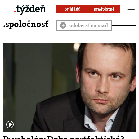
prihlásiť
predplatné
.spoločnosť
odoberať na mail
+