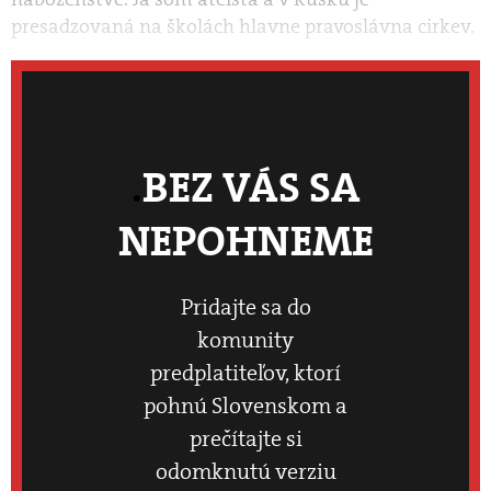
presadzovaná na školách hlavne pravoslávna cirkev.
BEZ VÁS SA
NEPOHNEME
Pridajte sa do
komunity
predplatiteľov, ktorí
pohnú Slovenskom a
prečítajte si
odomknutú verziu