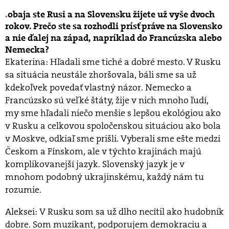
obaja ste Rusi a na Slovensku žijete už vyše dvoch
rokov. Prečo ste sa rozhodli prísť práve na Slovensko
a nie ďalej na západ, napríklad do Francúzska alebo
Nemecka?
Ekaterina: Hľadali sme tiché a dobré mesto. V Rusku
sa situácia neustále zhoršovala, báli sme sa už
kdekoľvek povedať vlastný názor. Nemecko a
Francúzsko sú veľké štáty, žije v nich mnoho ľudí,
my sme hľadali niečo menšie s lepšou ekológiou ako
v Rusku a celkovou spoločenskou situáciou ako bola
v Moskve, odkiaľ sme prišli. Vyberali sme ešte medzi
Českom a Fínskom, ale v týchto krajinách majú
komplikovanejší jazyk. Slovenský jazyk je v
mnohom podobný ukrajinskému, každý nám tu
rozumie.
Aleksei: V Rusku som sa už dlho necítil ako hudobník
dobre. Som muzikant, podporujem demokraciu a