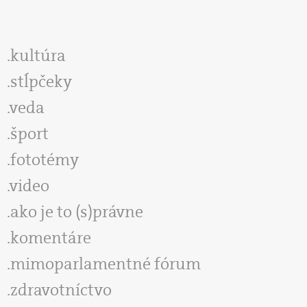
kultúra
stĺpčeky
veda
šport
fototémy
video
ako je to (s)právne
komentáre
mimoparlamentné fórum
zdravotníctvo