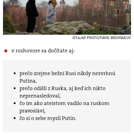
SITA/AP PHOTO/PAVEL BEDNYAKOV
v rozhovore sa dočítate aj:
prečo zrejme bežní Rusi nikdy nezvrhnú
Putina,
prečo odišli z Ruska, aj keď ich nikto
neprenasledoval,
čo im ako ateistom vadilo na ruskom
pravosláví,
čo si o sebe myslí Putin.