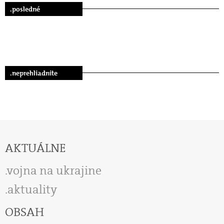
.posledné
.neprehliadnite
AKTUÁLNE
vojna na ukrajine
aktuality
OBSAH