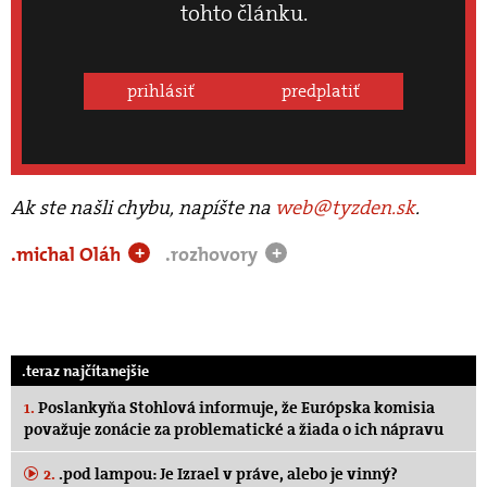
tohto článku.
prihlásiť
predplatiť
Ak ste našli chybu, napíšte na
web@tyzden.sk
.
.michal Oláh
.rozhovory
+
+
.teraz najčítanejšie
1.
Poslankyňa Stohlová informuje, že Európska komisia
považuje zonácie za problematické a žiada o ich nápravu
2.
.pod lampou: Je Izrael v práve, alebo je vinný?