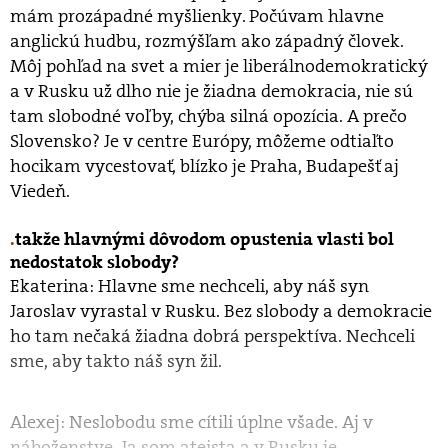
mám prozápadné myšlienky. Počúvam hlavne
anglickú hudbu, rozmýšľam ako západný človek.
Môj pohľad na svet a mier je liberálnodemokratický
a v Rusku už dlho nie je žiadna demokracia, nie sú
tam slobodné voľby, chýba silná opozícia. A prečo
Slovensko? Je v centre Európy, môžeme odtiaľto
hocikam vycestovať, blízko je Praha, Budapešť aj
Viedeň.
takže hlavnými dôvodom opustenia vlasti bol
nedostatok slobody?
Ekaterina: Hlavne sme nechceli, aby náš syn
Jaroslav vyrastal v Rusku. Bez slobody a demokracie
ho tam nečaká žiadna dobrá perspektíva. Nechceli
sme, aby takto náš syn žil.
Alexej: Neslobodu sme cítili úplne všade. Aj v
náboženstve. Ja som ateista a v Rusku je