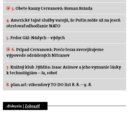
3.
Obete kauzy Cervanová: Roman Brázda
4.
Americké tajné služby varujú, že Putin môže už na jeseň
otestovať odhodlanie NATO
5.
Fedor Gál: Nádych – výdych
6.
Prípad Cervanová: Prečo teraz zverejňujeme
výpovede odsúdených Nitranov
7.
Knižný klub .týždňa: Isaac Asimov a jeho vyznanie lásky
k technológiám – Ja, robot
8.
plan.art: víkendový TO DO list 8. 8. – 9. 8.
.diskusia |
Zobraziť