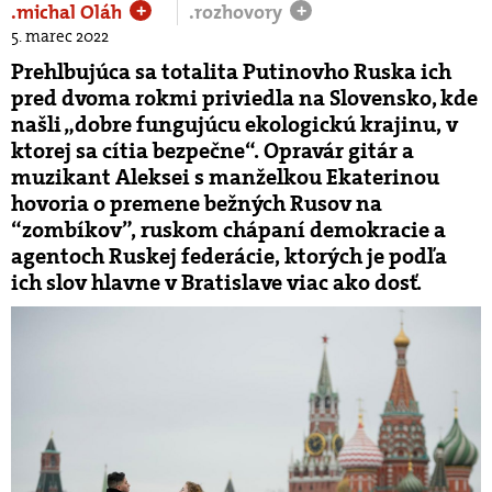
.michal Oláh
.rozhovory
+
+
5. marec 2022
Prehlbujúca sa totalita Putinovho Ruska ich
pred dvoma rokmi priviedla na Slovensko, kde
našli „dobre fungujúcu ekologickú krajinu, v
ktorej sa cítia bezpečne“. Opravár gitár a
muzikant Aleksei s manželkou Ekaterinou
hovoria o premene bežných Rusov na
“zombíkov”, ruskom chápaní demokracie a
agentoch Ruskej federácie, ktorých je podľa
ich slov hlavne v Bratislave viac ako dosť.