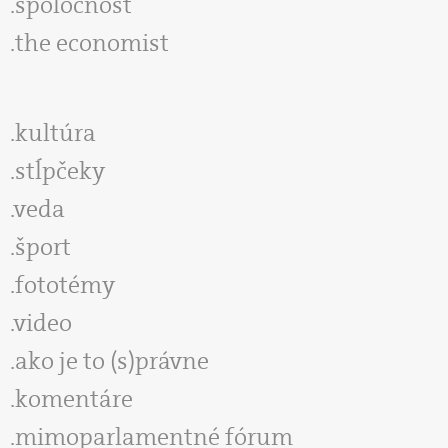
spoločnosť
the economist
kultúra
stĺpčeky
veda
šport
fototémy
video
ako je to (s)právne
komentáre
mimoparlamentné fórum