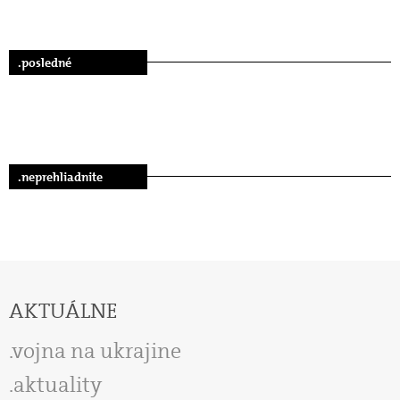
.posledné
.neprehliadnite
AKTUÁLNE
vojna na ukrajine
aktuality