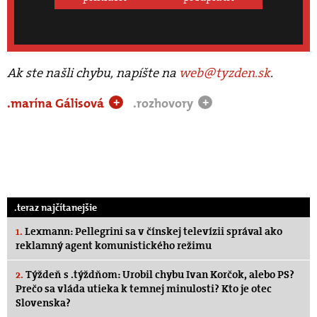
Ak ste našli chybu, napíšte na
web@tyzden.sk
.
.marína Gálisová
.rozhovory
+
+
.teraz najčítanejšie
1.
Lexmann: Pellegrini sa v čínskej televízii správal ako
reklamný agent komunistického režimu
2.
Týždeň s .týždňom: Urobil chybu Ivan Korčok, alebo PS?
Prečo sa vláda utieka k temnej minulosti? Kto je otec
Slovenska?