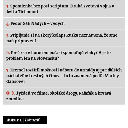
3.
Spomienka bez post scriptum: Druhá svetová vojna v
Ázii a Tichomorí
4.
Fedor Gál: Nádych – výdych
5.
Pripíjanie si na skorý kolaps Ruska neznamená, že sme
naň pripravení
6.
Prečo sa v horúcom počasí spomaľujú vlaky? A je to
problém len na Slovensku?
7.
Kremeľ rozšíril možnosti náboru do armády aj pre ďalších
páchateľov trestných činov – čo to znamená podľa Maríny
Gálisovej
8.
.týždeň vo filme: Školské drogy, Raťafák a krvavá
zmrzlina
.diskusia |
Zobraziť