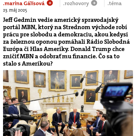
.marína Gálisová
.rozhovory
.téma
+
+
23. máj 2025
Jeff Gedmin vedie americký spravodajský
portál MBN, ktorý na Strednom východe robí
prácu pre slobodu a demokraciu, akou kedysi
za železnou oponou pomáhali Rádio Slobodná
Európa či Hlas Ameriky. Donald Trump chce
zničiť MBN a odobrať mu financie. Čo sa to
stalo s Amerikou?