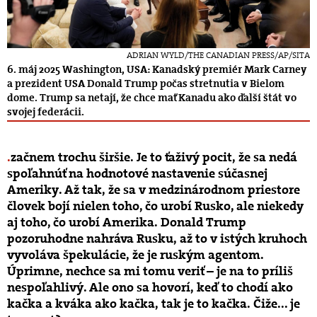
ADRIAN WYLD/THE CANADIAN PRESS/AP/SITA
6. máj 2025 Washington, USA: Kanadský premiér Mark Carney
a prezident USA Donald Trump počas stretnutia v Bielom
dome. Trump sa netají, že chce mať Kanadu ako ďalší štát vo
svojej federácii.
začnem trochu širšie. Je to ťaživý pocit, že sa nedá
spoľahnúť na hodnotové nastavenie súčasnej
Ameriky. Až tak, že sa v medzinárodnom priestore
človek bojí nielen toho, čo urobí Rusko, ale niekedy
aj toho, čo urobí Amerika. Donald Trump
pozoruhodne nahráva Rusku, až to v istých kruhoch
vyvoláva špekulácie, že je ruským agentom.
Úprimne, nechce sa mi tomu veriť – je na to príliš
nespoľahlivý. Ale ono sa hovorí, keď to chodí ako
kačka a kváka ako kačka, tak je to kačka. Čiže... je