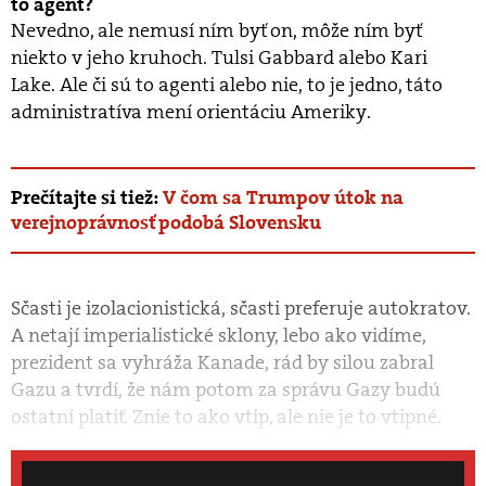
to agent?
Nevedno, ale nemusí ním byť on, môže ním byť
niekto v jeho kruhoch. Tulsi Gabbard alebo Kari
Lake. Ale či sú to agenti alebo nie, to je jedno, táto
administratíva mení orientáciu Ameriky.
Prečítajte si tiež:
V čom sa Trumpov útok na
verejnoprávnosť podobá Slovensku
Sčasti je izolacionistická, sčasti preferuje autokratov.
A netají imperialistické sklony, lebo ako vidíme,
prezident sa vyhráža Kanade, rád by silou zabral
Gazu a tvrdí, že nám potom za správu Gazy budú
ostatní platiť. Znie to ako vtip, ale nie je to vtipné.