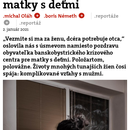
matky s deťmi
.michal Oláh
.boris Németh
.reportáže
+
+
.reportáž
+
2. január 2021
„Vezmite si ma za ženu, dcéra potrebuje otca,“
oslovila nás s úsmevom namiesto pozdravu
obyvateľka banskobystrického krízového
centra pre matky s deťmi. Položartom,
polovážne. Životy mnohých tunajších žien čosi
spája: komplikované vzťahy s mužmi.