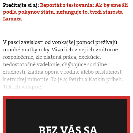
Prečítajte si aj:
Reportáž z testovania: Ak by sme šli
podľa pokynov štátu, nefunguje to, tvrdí starosta
Lamača
V pasci závislosti od vonkajšej pomoci prežívajú
mnohé matky roky. Väzní ich v nej ich vnútorné
rozpoloženie, zle platená práca, exekúcie,
nedostatočné vzdelanie, chýbajúce sociálne
zručnosti, žiadna opora v rodine alebo príslušnosť
k etnickej minorite. To je aj Petrin a Katkin príbeh.
Tak ich vo­lajme.
BEZ VÁS SA