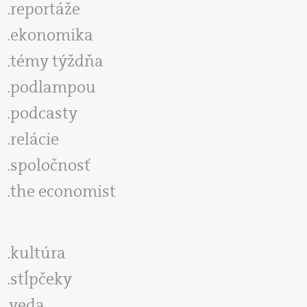
reportáže
ekonomika
témy týždňa
podlampou
podcasty
relácie
spoločnosť
the economist
kultúra
stĺpčeky
veda