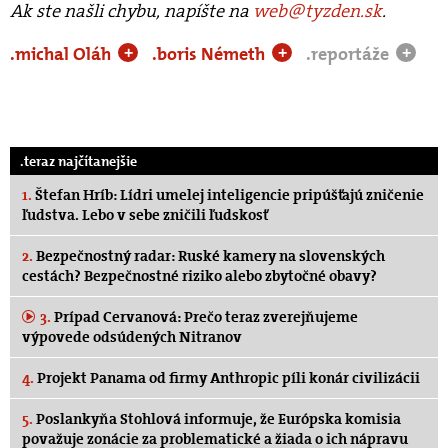
Ak ste našli chybu, napíšte na
web@tyzden.sk
.
.michal Oláh
.boris Németh
.reportáže
+
+
+
.teraz najčítanejšie
1.
Štefan Hríb: Lídri umelej inteligencie pripúšťajú zničenie
ľudstva. Lebo v sebe zničili ľudskosť
2.
Bezpečnostný radar: Ruské kamery na slovenských
cestách? Bezpečnostné riziko alebo zbytočné obavy?
3.
Prípad Cervanová: Prečo teraz zverejňujeme
výpovede odsúdených Nitranov
4.
Projekt Panama od firmy Anthropic píli konár civilizácii
5.
Poslankyňa Stohlová informuje, že Európska komisia
považuje zonácie za problematické a žiada o ich nápravu