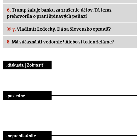
6.
Trump žaluje banku za zrušenie účtov. Tá teraz
prehovorila o praní špinavých peňazí
7.
Vladimír Ledecký: Dá sa Slovensko opraviť?
8.
Má súčasná AI vedomie? Alebo si to len želáme?
.diskusia |
Zobraziť
.posledné
.neprehliadnite