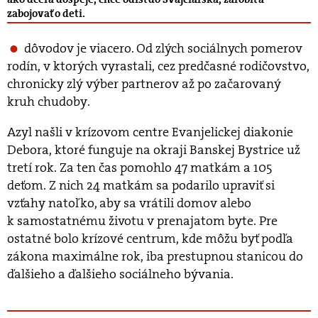
zabojovať o deti.
dôvodov je viacero. Od zlých sociálnych pomerov
rodín, v ktorých vyrastali, cez predčasné rodičov­stvo,
chronicky zlý výber partnerov až po začarovaný
kruh chudoby.
Azyl našli v krízovom centre Evanjelickej diakonie
Debora, ktoré funguje na okraji Banskej Bystrice už
tretí rok. Za ten čas pomohlo 47 matkám a 105
deťom. Z nich 24 matkám sa podarilo upraviť si
vzťahy natoľko, aby sa vrátili domov alebo
k samostatnému životu v prenajatom byte. Pre
ostatné bolo krízové centrum, kde môžu byť podľa
zákona maximálne rok, iba prestupnou stanicou do
ďalšieho a ďalšieho sociálneho bývania.