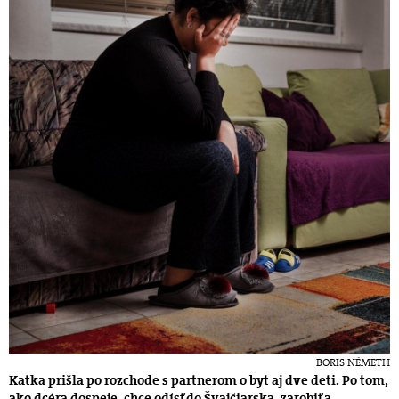
BORIS NÉMETH
Katka prišla po rozchode s partnerom o byt aj dve deti. Po tom,
ako dcéra dospeje, chce odísť do Švajčiarska, zarobiť a