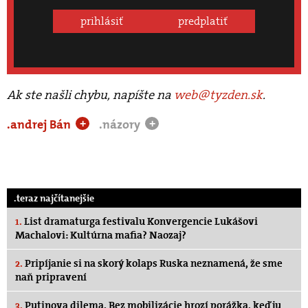
prihlásiť
predplatiť
Ak ste našli chybu, napíšte na
web@tyzden.sk
.
.andrej Bán
.názory
+
+
.teraz najčítanejšie
1.
List dramaturga festivalu Konvergencie Lukášovi
Machalovi: Kultúrna mafia? Naozaj?
2.
Pripíjanie si na skorý kolaps Ruska neznamená, že sme
naň pripravení
3.
Putinova dilema. Bez mobilizácie hrozí porážka, keď ju