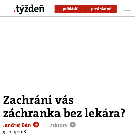
prihlásiť
predplatné
Zachráni vás
záchranka bez lekára?
.andrej Bán
.názory
+
+
31. máj 2018