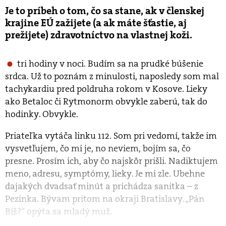
Je to príbeh o tom, čo sa stane, ak v členskej
krajine EÚ zažijete (a ak máte šťastie, aj
prežijete) zdravotníctvo na vlastnej koži.
tri hodiny v noci. Budím sa na prudké búšenie
srdca. Už to poznám z minulosti, naposledy som mal
tachykardiu pred poldruha rokom v Kosove. Lieky
ako Betaloc či Rytmonorm obvykle zaberú, tak do
hodinky. Obvykle.
Priateľka vytáča linku 112. Som pri vedomí, takže im
vysvetľujem, čo mi je, no neviem, bojím sa, čo
presne. Prosím ich, aby čo najskôr prišli. Nadiktujem
meno, adresu, symptómy, lieky. Je mi zle. Ubehne
dajakých dvadsať minút a prichádza sanitka – z
Pezinka. Bývam pritom na okraji Bratislavy. „Pán
Bíš?“ opýta sa mladý muž.