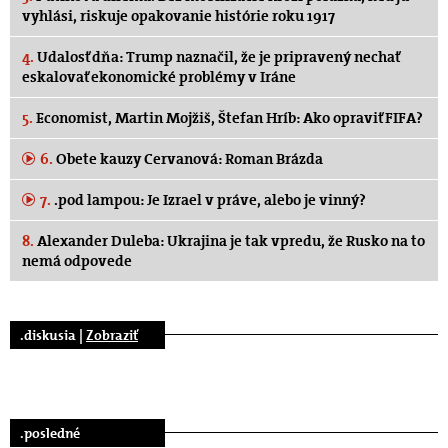
vyhlási, riskuje opakovanie histórie roku 1917
4.
Udalosť dňa: Trump naznačil, že je pripravený nechať
eskalovať ekonomické problémy v Iráne
5.
Economist, Martin Mojžiš, Štefan Hríb: Ako opraviť FIFA?
6.
Obete kauzy Cervanová: Roman Brázda
7.
.pod lampou: Je Izrael v práve, alebo je vinný?
8.
Alexander Duleba: Ukrajina je tak vpredu, že Rusko na to
nemá odpovede
.diskusia |
Zobraziť
.posledné