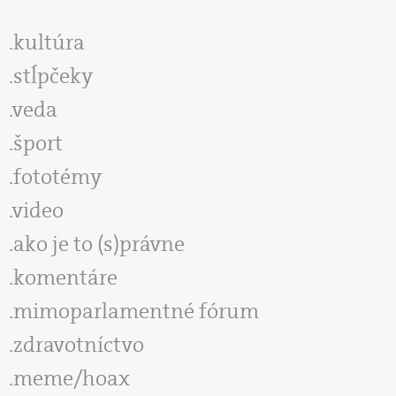
kultúra
stĺpčeky
veda
šport
fototémy
video
ako je to (s)právne
komentáre
mimoparlamentné fórum
zdravotníctvo
meme/hoax