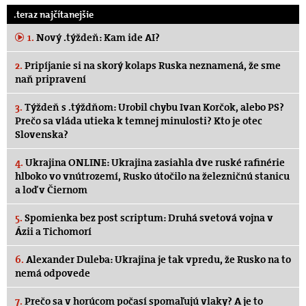
.teraz najčítanejšie
1.
Nový .týždeň: Kam ide AI?
2.
Pripíjanie si na skorý kolaps Ruska neznamená, že sme
naň pripravení
3.
Týždeň s .týždňom: Urobil chybu Ivan Korčok, alebo PS?
Prečo sa vláda utieka k temnej minulosti? Kto je otec
Slovenska?
4.
Ukrajina ONLINE: Ukrajina zasiahla dve ruské rafinérie
hlboko vo vnútrozemí, Rusko útočilo na železničnú stanicu
a loď v Čiernom
5.
Spomienka bez post scriptum: Druhá svetová vojna v
Ázii a Tichomorí
6.
Alexander Duleba: Ukrajina je tak vpredu, že Rusko na to
nemá odpovede
7.
Prečo sa v horúcom počasí spomaľujú vlaky? A je to