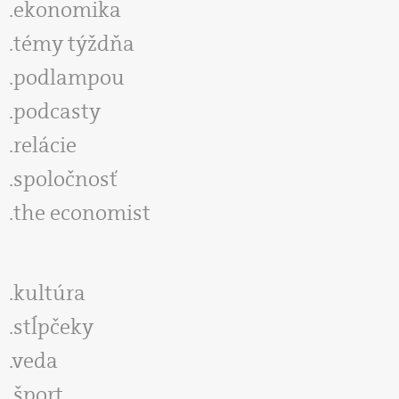
ekonomika
témy týždňa
podlampou
podcasty
relácie
spoločnosť
the economist
kultúra
stĺpčeky
veda
šport