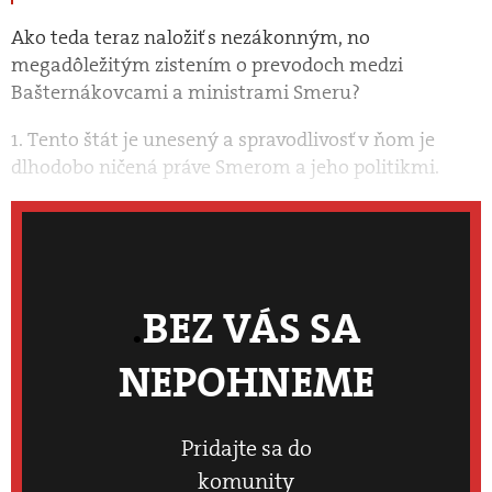
Ako teda teraz naložiť s nezákonným, no
megadôležitým zistením o prevodoch medzi
Bašternákovcami a ministrami Smeru?
1. Tento štát je unesený a spravodlivosť v ňom je
dlhodobo ničená práve Smerom a jeho politikmi.
BEZ VÁS SA
NEPOHNEME
Pridajte sa do
komunity