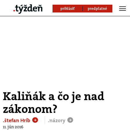
prihlásiť
predplatné
Kaliňák a čo je nad
zákonom?
.štefan Hríb
.názory
+
+
11. jún 2016