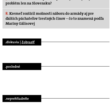
problém len na Slovensku?
8.
Kremeľ rozšíril možnosti náboru do armády aj pre
ďalších páchateľov trestných činov – čo to znamená podľa
Maríny Gálisovej
.diskusia |
Zobraziť
.posledné
.neprehliadnite