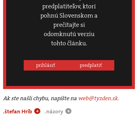
predplatiteľov, ktorí
pohnú Slovenskom a
prečítajte si
odomknutú verziu
tohto článku.
prihlásiť
predplatiť
Ak ste našli chybu, napíšte na
web@tyzden.sk
.
.štefan Hríb
.názory
+
+