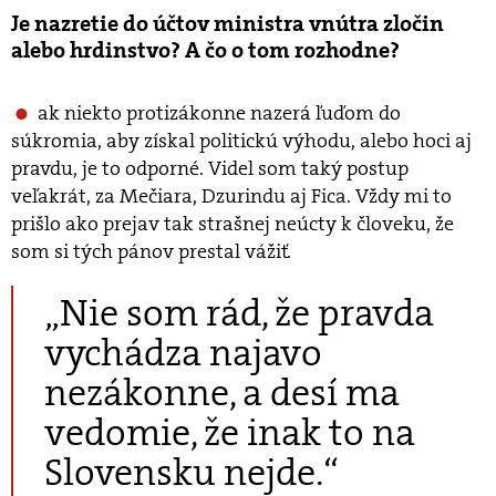
Je nazretie do účtov ministra vnútra zločin
alebo hrdinstvo? A čo o tom rozhodne?
ak niekto protizákonne nazerá ľuďom do
súkromia, aby získal politickú výhodu, alebo hoci aj
pravdu, je to odporné. Videl som taký postup
veľakrát, za Mečiara, Dzurindu aj Fica. Vždy mi to
prišlo ako prejav tak strašnej neúcty k človeku, že
som si tých pánov prestal vážiť.
„Nie som rád, že pravda
vychádza najavo
nezákonne, a desí ma
vedomie, že inak to na
Slovensku nejde.“