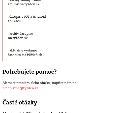
a filmy na týždeň.sk
časopis v iOS a Android
aplikácii
archív časopisu
na týždeň.sk
aktuálne vydanie
časopisu na týždeň.sk
Potrebujete pomoc?
Ak máte problém alebo otázku, napíšte nám na
predplatne@tyzden.sk
.
Časté otázky