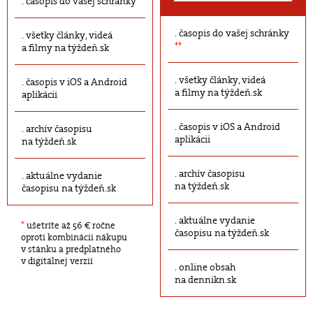
časopis do vašej schránky
časopis do vašej schránky
všetky články, videá
**
a filmy na týždeň.sk
všetky články, videá
časopis v iOS a Android
a filmy na týždeň.sk
aplikácii
časopis v iOS a Android
archív časopisu
aplikácii
na týždeň.sk
archív časopisu
aktuálne vydanie
na týždeň.sk
časopisu na týždeň.sk
aktuálne vydanie
*
ušetríte až 56 € ročne
časopisu na týždeň.sk
oproti kombinácii nákupu
v stánku a predplatného
v digitálnej verzii
online obsah
na dennikn.sk