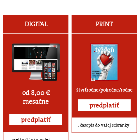
DIGITAL
PRINT
štvrťročne/polročne/ročne
od 8,00 €
mesačne
predplatiť
predplatiť
časopis do vašej schránky
všetky články, videá