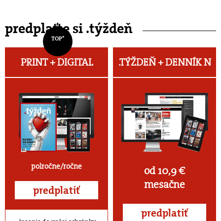
predplaťte si .týždeň
TOP*
PRINT + DIGITAL
.TÝŽDEŇ +
DENNÍK N
polročne/ročne
od 10,9 €
mesačne
predplatiť
predplatiť