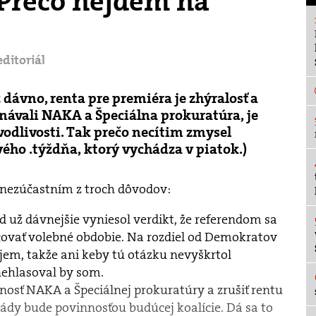
 Prečo nejdem na
editoriál
dávno, renta pre premiéra je zhýralosť a
návali NAKA a Špeciálna prokuratúra, je
dlivosti. Tak prečo necítim zmysel
vého .týždňa, ktorý vychádza v piatok.)
 nezúčastním z troch dôvodov:
 už dávnejšie vyniesol verdikt, že referendom sa
ovať volebné obdobie. Na rozdiel od Demokratov
jem, takže ani keby tú otázku nevyškrtol
nehlasoval by som.
nosť NAKA a Špeciálnej prokuratúry a zrušiť rentu
ády bude povinnosťou budúcej koalície. Dá sa to