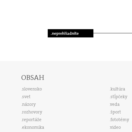
.neprehliadnite
OBSAH
slovensko
kultúra
svet
stĺpčeky
názory
veda
rozhovory
šport
reportáže
fototémy
ekonomika
video