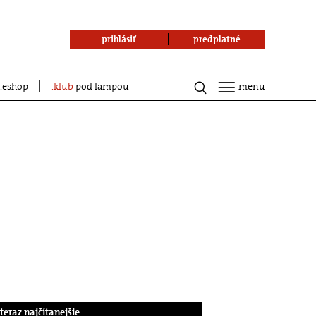
prihlásiť
predplatné
eshop
klub
pod lampou
menu
.teraz najčítanejšie