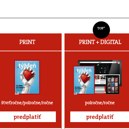
TOP*
PRINT
PRINT + DIGITAL
štvrťročne/polročne/ročne
polročne/ročne
predplatiť
predplatiť