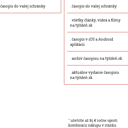
časopis do vašej schránky
časopis do vašej schránky
všetky články, videá a filmy
na týždeň.sk
časopis v iOS a Android
aplikácii
archív časopisu na týždeň.sk
aktuálne vydanie časopisu
na týždeň.sk
*
ušetríte až 85 € ročne oproti
kombinácii nákupu v stánku