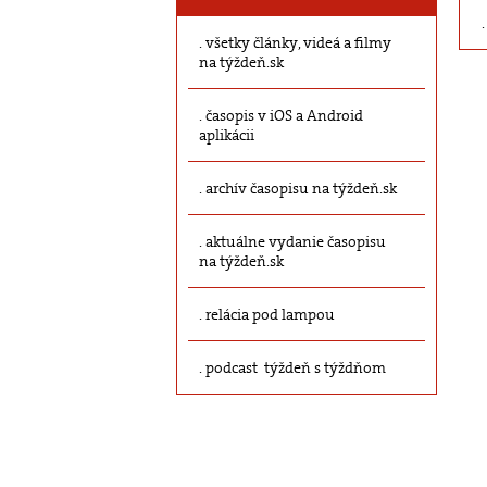
všetky články, videá a filmy
na týždeň.sk
časopis v iOS a Android
aplikácii
archív časopisu na týždeň.sk
aktuálne vydanie časopisu
na týždeň.sk
relácia pod lampou
podcast týždeň s týždňom