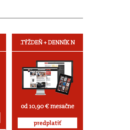
.TÝŽDEŇ +
DENNÍK N
od 10,90 € mesačne
predplatiť