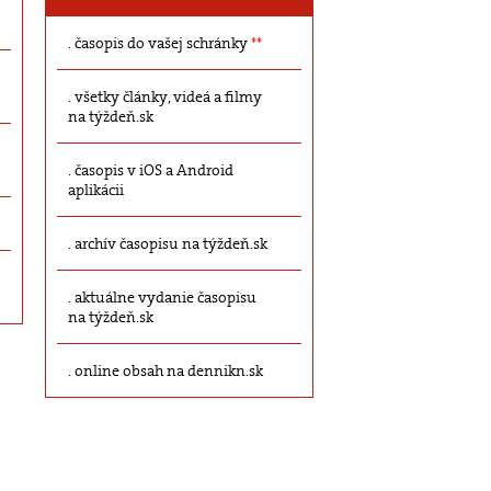
časopis do vašej schránky
**
všetky články, videá a filmy
na týždeň.sk
časopis v iOS a Android
aplikácii
archív časopisu na týždeň.sk
aktuálne vydanie časopisu
na týždeň.sk
online obsah na dennikn.sk