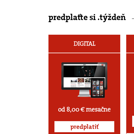
predplaťte si .týždeň
DIGITAL
od 8,00 € mesačne
predplatiť